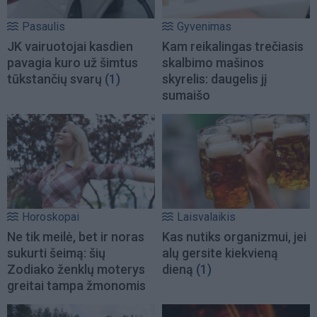
Pasaulis
Gyvenimas
JK vairuotojai kasdien
Kam reikalingas trečiasis
pavagia kuro už šimtus
skalbimo mašinos
tūkstančių svarų
(1)
skyrelis: daugelis jį
sumaišo
Horoskopai
Laisvalaikis
Ne tik meilė, bet ir noras
Kas nutiks organizmui, jei
sukurti šeimą: šių
alų gersite kiekvieną
Zodiako ženklų moterys
dieną
(1)
greitai tampa žmonomis