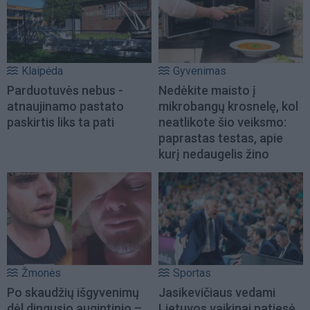
Klaipėda
Gyvenimas
Parduotuvės nebus -
Nedėkite maisto į
atnaujinamo pastato
mikrobangų krosnelę, kol
paskirtis liks ta pati
neatlikote šio veiksmo:
paprastas testas, apie
kurį nedaugelis žino
Žmonės
Sportas
Po skaudžių išgyvenimų
Jasikevičiaus vedami
dėl dingusio augintinio –
Lietuvos vaikinai patiesė