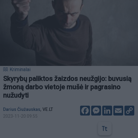
Kriminalai
Skyrybų paliktos žaizdos neužgijo: buvusią
žmoną darbo vietoje mušė ir pagrasino
nužudyti
Facebook
Messenger
LinkedIn
Email
C
,
Darius Čiužauskas
VE.LT
L
2023-11-20 09:55