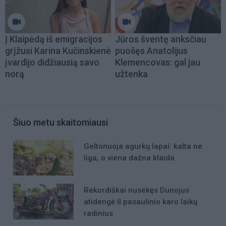
Į Klaipėdą iš emigracijos
Jūros šventę anksčiau
grįžusi Karina Kučinskienė
puošęs Anatolijus
įvardijo didžiausią savo
Klemencovas: gal jau
norą
užtenka
Šiuo metu skaitomiausi
Geltonuoja agurkų lapai: kalta ne
liga, o viena dažna klaida
Rekordiškai nusekęs Dunojus
atidengė II pasaulinio karo laikų
radinius