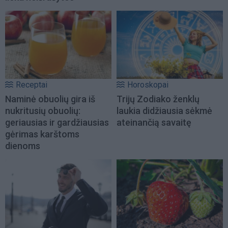
Receptai
Horoskopai
Naminė obuolių gira iš
Trijų Zodiako ženklų
nukritusių obuolių:
laukia didžiausia sėkmė
geriausias ir gardžiausias
ateinančią savaitę
gėrimas karštoms
dienoms