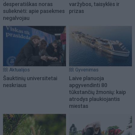
desperatiškas noras
varžybos, taisyklės ir
sulieknėti: apie pasekmes
prizas
negalvojau
Aktualijos
Gyvenimas
Šauktinių universitetai
Laive planuoja
neskriaus
apgyvendinti 80
tūkstančių žmonių: kaip
atrodys plaukiojantis
miestas