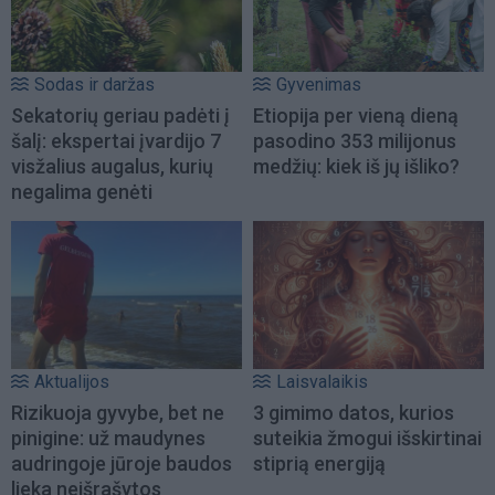
Sodas ir daržas
Gyvenimas
Sekatorių geriau padėti į
Etiopija per vieną dieną
šalį: ekspertai įvardijo 7
pasodino 353 milijonus
visžalius augalus, kurių
medžių: kiek iš jų išliko?
negalima genėti
Aktualijos
Laisvalaikis
Rizikuoja gyvybe, bet ne
3 gimimo datos, kurios
pinigine: už maudynes
suteikia žmogui išskirtinai
audringoje jūroje baudos
stiprią energiją
lieka neišrašytos