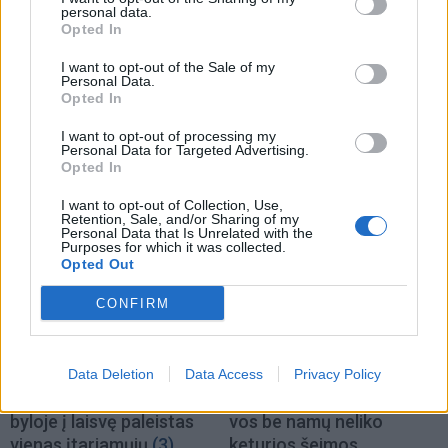
personal data.
Opted In
I want to opt-out of the Sale of my
Personal Data.
Opted In
Kriminalai
Kriminalai
Niekšui panižo rankos:
Traukia it bites prie
I want to opt-out of processing my
sumušė sugyventinę, o
medaus: kurorte vėl
Personal Data for Targeted Advertising.
Opted In
vėliau ir jos nepilnametę
ištuštino žaidimų
dukrą
(2)
automatus
(1)
I want to opt-out of Collection, Use,
Retention, Sale, and/or Sharing of my
Personal Data that Is Unrelated with the
Purposes for which it was collected.
Opted Out
CONFIRM
Kriminalai
Kriminalai
Data Deletion
Data Access
Privacy Policy
Paramediko nužudymo
Užsidegė lauko pavėsinė:
byloje į laisvę paleistas
vos be namų neliko
vienas įtariamųjų
(3)
keturios šeimos