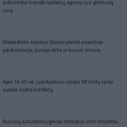
policininkai tramdė neblaivų, agresyvų ir ginkluotą
vyrą.
Klaipėdietis siautėjo Šilutės plente esančioje
parduotuvėje, kurioje dirba jo buvusi žmona.
Apie 16.45 val. į parduotuvę užėjęs 58 metų vyras
sukėlė žodinį konfliktą.
Buvusių sutuoktinių ginčas netrukus virto smurtiniu