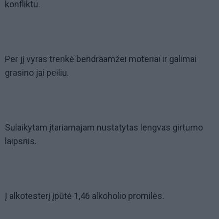
konfliktu.
Per jį vyras trenkė bendraamžei moteriai ir galimai
grasino jai peiliu.
Sulaikytam įtariamajam nustatytas lengvas girtumo
laipsnis.
Į alkotesterį įpūtė 1,46 alkoholio promilės.