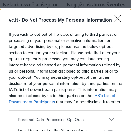
Nelaukti svečiai išėjo ne
Negrįžo iš Jūros šventės:
tik su „lauktuvėmis“: į
artimieji laukė dvi
nakties tamsą išsivedė ir
savaites
ve.lt -
Do Not Process My Personal Information
merginą
(3)
If you wish to opt-out of the sale, sharing to third parties, or
processing of your personal or sensitive information for
targeted advertising by us, please use the below opt-out
section to confirm your selection. Please note that after your
opt-out request is processed you may continue seeing
interest-based ads based on personal information utilized by
us or personal information disclosed to third parties prior to
Kriminalai
Kriminalai
your opt-out. You may separately opt-out of the further
Dviem Klaipėdos
„Fūristas“ į judrią
disclosure of your personal information by third parties on the
gimnazistams už kanapių
sankryžą įlėkė „ant
IAB’s list of downstream participants. This information may
also be disclosed by us to third parties on the
IAB’s List of
pagrobimą ir platinimą –
rankinio“: vilkiko
Downstream Participants
that may further disclose it to other
lygtinis laisvės atėmimas
puspriekabės ratai pakilo
third parties.
į orą
(7)
Personal Data Processing Opt Outs
I want to opt-out of the Sharing of my