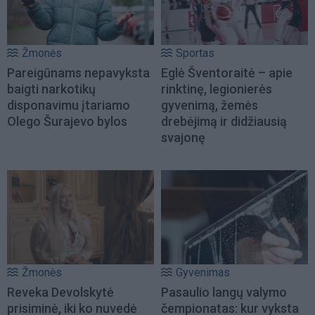
Žmonės
Sportas
Pareigūnams nepavyksta
Eglė Šventoraitė – apie
baigti narkotikų
rinktinę, legionierės
disponavimu įtariamo
gyvenimą, žemės
Olego Šurajevo bylos
drebėjimą ir didžiausią
svajonę
Žmonės
Gyvenimas
Reveka Devolskytė
Pasaulio langų valymo
prisiminė, iki ko nuvedė
čempionatas: kur vyksta