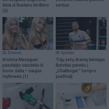
žinia iš Ruslano Kirilkino
serbus
(3)
Žmonės
Sportas
Kristina Meseguer
Trijų setų dramą laimėjęs
pasidalijo vaizdeliu iš
Butvilas pateko į
lovos: šalia – naujas
„Challenger“ turnyro
mylimasis
(1)
pusfinalį