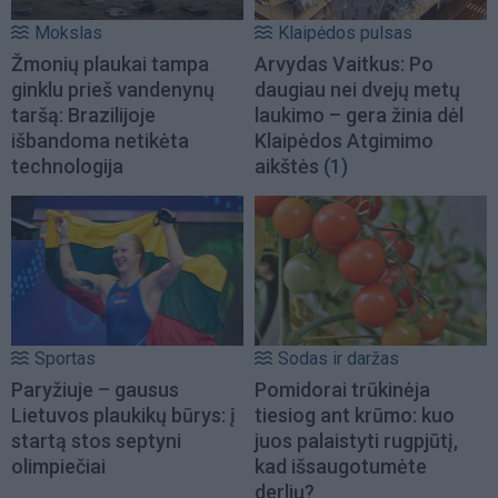
Mokslas
Klaipėdos pulsas
Žmonių plaukai tampa
Arvydas Vaitkus: Po
ginklu prieš vandenynų
daugiau nei dvejų metų
taršą: Brazilijoje
laukimo – gera žinia dėl
išbandoma netikėta
Klaipėdos Atgimimo
technologija
aikštės
(1)
Sportas
Sodas ir daržas
Paryžiuje – gausus
Pomidorai trūkinėja
Lietuvos plaukikų būrys: į
tiesiog ant krūmo: kuo
startą stos septyni
juos palaistyti rugpjūtį,
olimpiečiai
kad išsaugotumėte
derlių?