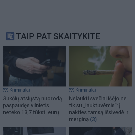
TAIP PAT SKAITYKITE
Kriminalai
Kriminalai
Sukčių atsiųstą nuorodą
Nelaukti svečiai išėjo ne
paspaudęs vilnietis
tik su „lauktuvėmis“: į
neteko 13,7 tūkst. eurų
nakties tamsą išsivedė ir
merginą
(3)