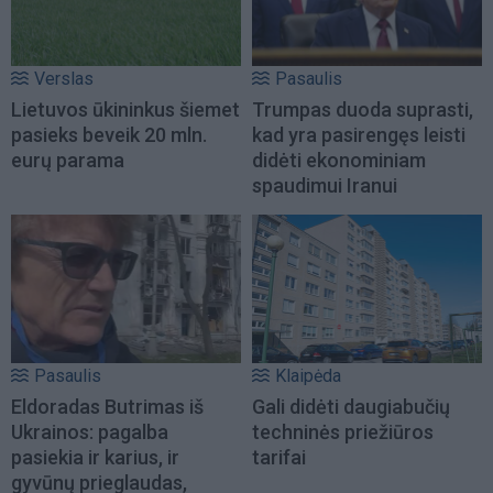
Verslas
Pasaulis
Lietuvos ūkininkus šiemet
Trumpas duoda suprasti,
pasieks beveik 20 mln.
kad yra pasirengęs leisti
eurų parama
didėti ekonominiam
spaudimui Iranui
Pasaulis
Klaipėda
Eldoradas Butrimas iš
Gali didėti daugiabučių
Ukrainos: pagalba
techninės priežiūros
pasiekia ir karius, ir
tarifai
gyvūnų prieglaudas,