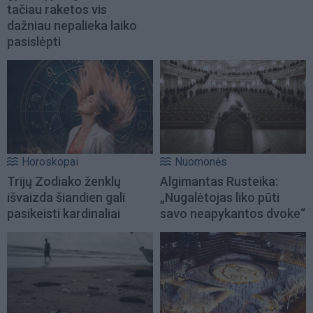
tačiau raketos vis
dažniau nepalieka laiko
pasislėpti
Horoskopai
Nuomonės
Trijų Zodiako ženklų
Algimantas Rusteika:
išvaizda šiandien gali
„Nugalėtojas liko pūti
pasikeisti kardinaliai
savo neapykantos dvoke“