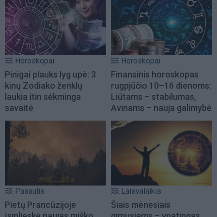
Horoskopai
Horoskopai
Pinigai plauks lyg upė: 3
Finansinis horoskopas
kinų Zodiako ženklų
rugpjūčio 10–16 dienoms:
laukia itin sėkminga
Liūtams – stabilumas,
savaitė
Avinams – nauja galimybė
Pasaulis
Laisvalaikis
Pietų Prancūzijoje
Šiais mėnesiais
įsiplieskė naujas miško
gimusiems – ypatingas