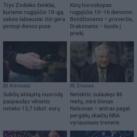
Trys Zodiako ženklai,
Kinų horoskopas
kuriems rugpjūčio 10-ąją
rugpjūčio 10–16 dienoms:
seksis labiausiai: itin gera
Beždžionėms – proveržis,
pirmoji dienos pusė
Drakonams – šuolis į
priekį
Kriminalai
Žmonės
Sukčių atsiųstą nuorodą
Netektis: sulaukęs 86
paspaudęs vilnietis
metų, mirė Donas
neteko 13,7 tūkst. eurų
Nelsonas – antras pagal
pergalių skaičių NBA
vyriausiasis treneris