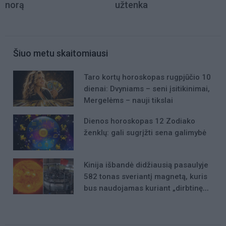
norą
užtenka
Šiuo metu skaitomiausi
Taro kortų horoskopas rugpjūčio 10
dienai: Dvyniams – seni įsitikinimai,
Mergelėms – nauji tikslai
Dienos horoskopas 12 Zodiako
ženklų: gali sugrįžti sena galimybė
Kinija išbandė didžiausią pasaulyje
582 tonas sveriantį magnetą, kuris
bus naudojamas kuriant „dirbtinę
Saulę“