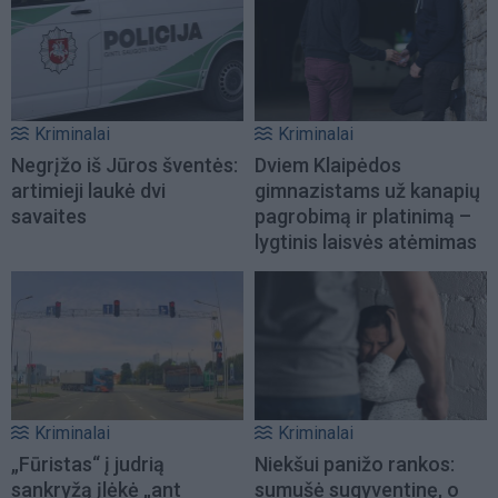
Kriminalai
Kriminalai
Negrįžo iš Jūros šventės:
Dviem Klaipėdos
artimieji laukė dvi
gimnazistams už kanapių
savaites
pagrobimą ir platinimą –
lygtinis laisvės atėmimas
Kriminalai
Kriminalai
„Fūristas“ į judrią
Niekšui panižo rankos:
sankryžą įlėkė „ant
sumušė sugyventinę, o