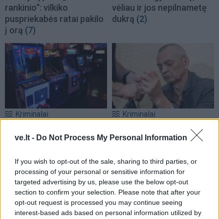
rankinio“: vilkiko
vėliau ir jos nepilnametę
puspriekabės ratai pakilo
dukrą
(2)
į orą
(7)
Kriminalai
Kriminalai
Traukia it bites prie
Paramediko nužudymo
ve.lt -
Do Not Process My Personal Information
medaus: kurorte vėl
byloje į laisvę paleistas
ištuštino žaidimų
vienas įtariamųjų
(3)
automatus
(1)
If you wish to opt-out of the sale, sharing to third parties, or
processing of your personal or sensitive information for
targeted advertising by us, please use the below opt-out
section to confirm your selection. Please note that after your
opt-out request is processed you may continue seeing
interest-based ads based on personal information utilized by