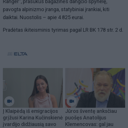
Ranger“, prasukus bagažinės dangčio spynelę,
pavogta alpinizmo įranga, statybiniai įrankiai, kiti
daiktai. Nuostolis – apie 4 825 eurai.
Pradėtas ikiteisminis tyrimas pagal LR BK 178 str. 2 d.
Į Klaipėdą iš emigracijos
Jūros šventę anksčiau
grįžusi Karina Kučinskienė
puošęs Anatolijus
įvardijo didžiausią savo
Klemencovas: gal jau