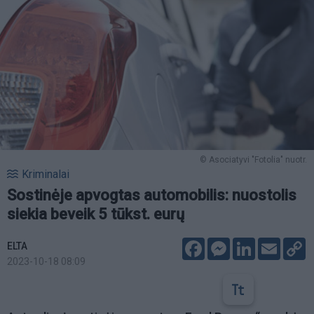
© Asociatyvi "Fotolia" nuotr.
Kriminalai
Sostinėje apvogtas automobilis: nuostolis
siekia beveik 5 tūkst. eurų
Facebook
Messenger
LinkedIn
Email
C
ELTA
L
2023-10-18 08:09