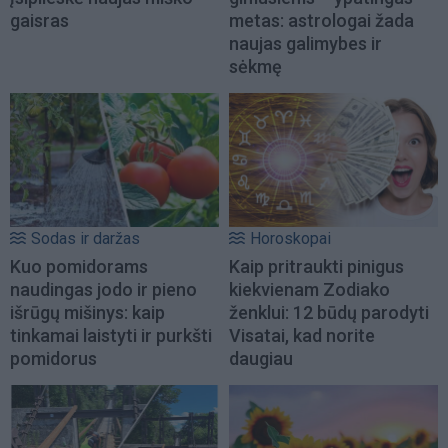
gaisras
metas: astrologai žada
naujas galimybes ir
sėkmę
Sodas ir daržas
Horoskopai
Kuo pomidorams
Kaip pritraukti pinigus
naudingas jodo ir pieno
kiekvienam Zodiako
išrūgų mišinys: kaip
ženklui: 12 būdų parodyti
tinkamai laistyti ir purkšti
Visatai, kad norite
pomidorus
daugiau