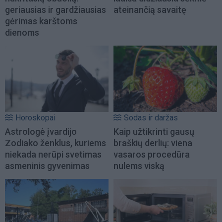
geriausias ir gardžiausias
ateinančią savaitę
gėrimas karštoms
dienoms
Horoskopai
Sodas ir daržas
Astrologė įvardijo
Kaip užtikrinti gausų
Zodiako ženklus, kuriems
braškių derlių: viena
niekada nerūpi svetimas
vasaros procedūra
asmeninis gyvenimas
nulems viską