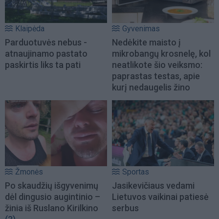
Klaipėda
Gyvenimas
Parduotuvės nebus -
Nedėkite maisto į
atnaujinamo pastato
mikrobangų krosnelę, kol
paskirtis liks ta pati
neatlikote šio veiksmo:
paprastas testas, apie
kurį nedaugelis žino
Žmonės
Sportas
Po skaudžių išgyvenimų
Jasikevičiaus vedami
dėl dingusio augintinio –
Lietuvos vaikinai patiesė
žinia iš Ruslano Kirilkino
serbus