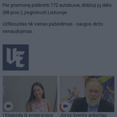
Per priemonę patikrinti 772 autobusai, didžioji jų dalis
(88 proc.), įregistruoti Lietuvoje.
Užfiksuotas tik vienas pažeidimas - saugos diržo
nenaudojimas.
Į Klaipėdą iš emigracijos
Jūros šventę anksčiau