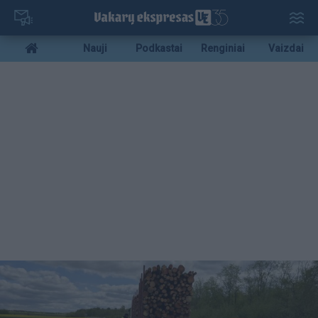
Pereiti
į
pagrindinį
Mobile
Nauji
Podkastai
Renginiai
Vaizdai
turinį
menu
bottom