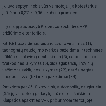
Įkliuvo septyni neblaivūs vairuotojai, į alkotesterius
įpūtė nuo 0,27 iki 0,96 alkoholio promilės.
Trys iš jų sustabdyti Klaipėdos apskrities VPK
prižiūrimoje teritorijoje.
Kiti KET pažeidimai: leistino svorio viršijimas (1),
tachografų naudojimo tvarkos pažeidimai ir techninės
būklės reikalavimų neatitikimas (3), darbo ir poilsio
tvarkos nesilaikymas (5), didžiagabaričių krovinių
vežimo taisyklių nesilaikymas (22), neužsisegtas
saugos diržas (63) ir kiti pažeidimai (39).
Patikrinta per 4610 krovininių automobilių, daugiausia
(55) jų vairuotojų padarytų pažeidimų išaiškinta
Klaipėdos apskrities VPK prižiūrimoje teritorijoje.