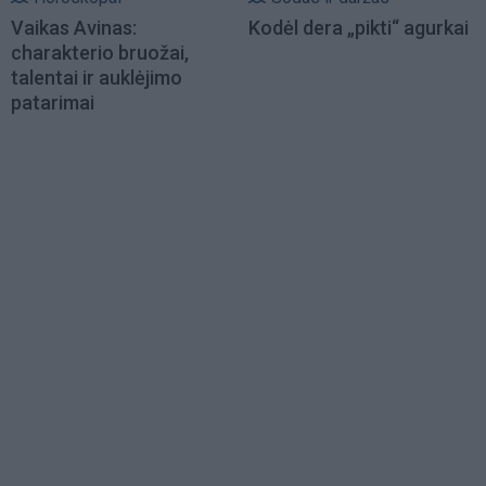
Vaikas Avinas:
Kodėl dera „pikti“ agurkai
charakterio bruožai,
talentai ir auklėjimo
patarimai
Load
More