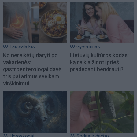
Laisvalaikis
Gyvenimas
Ko nereikėtų daryti po
Lietuvių kultūros kodas:
vakarienės:
ką reikia žinoti prieš
gastroenterologai davė
pradedant bendrauti?
tris patarimus sveikam
virškinimui
Horoskopai
Sodas ir daržas