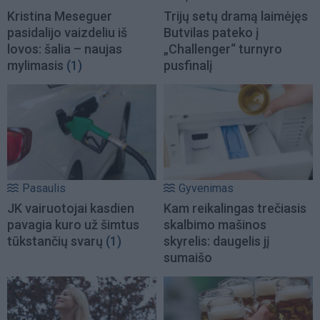
Kristina Meseguer
Trijų setų dramą laimėjęs
pasidalijo vaizdeliu iš
Butvilas pateko į
lovos: šalia – naujas
„Challenger“ turnyro
mylimasis
(1)
pusfinalį
Pasaulis
Gyvenimas
JK vairuotojai kasdien
Kam reikalingas trečiasis
pavagia kuro už šimtus
skalbimo mašinos
tūkstančių svarų
(1)
skyrelis: daugelis jį
sumaišo