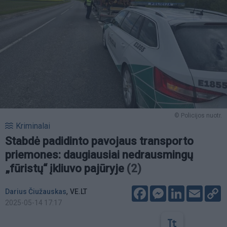
© Policijos nuotr.
Kriminalai
Stabdė padidinto pavojaus transporto
priemones: daugiausiai nedrausmingų
„fūristų“ įkliuvo pajūryje
(2)
Facebook
Messenger
LinkedIn
Email
C
,
Darius Čiužauskas
VE.LT
L
2025-05-14 17:17