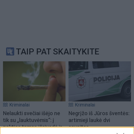
TAIP PAT SKAITYKITE
Kriminalai
Kriminalai
Nelaukti svečiai išėjo ne
Negrįžo iš Jūros šventės:
tik su „lauktuvėmis“: į
artimieji laukė dvi
nakties tamsą išsivedė ir
savaites
merginą
(3)