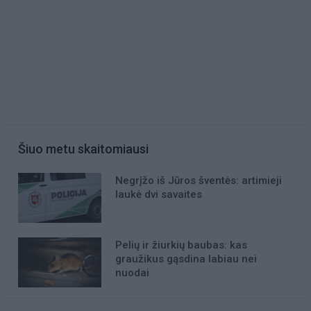
Šiuo metu skaitomiausi
Negrįžo iš Jūros šventės: artimieji
laukė dvi savaites
Pelių ir žiurkių baubas: kas
graužikus gąsdina labiau nei
nuodai