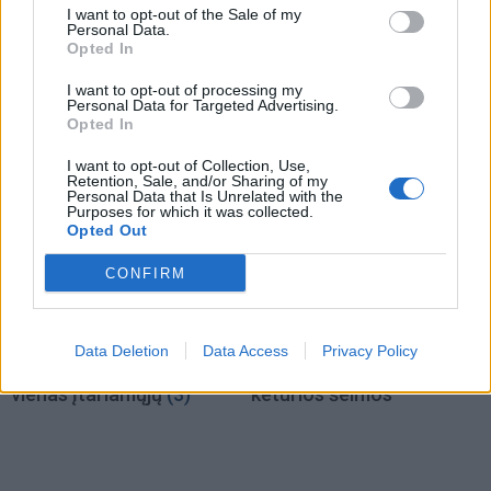
I want to opt-out of the Sale of my
Kriminalai
Kriminalai
Personal Data.
Niekšui panižo rankos:
Traukia it bites prie
Opted In
sumušė sugyventinę, o
medaus: kurorte vėl
I want to opt-out of processing my
vėliau ir jos nepilnametę
ištuštino žaidimų
Personal Data for Targeted Advertising.
dukrą
(2)
automatus
(1)
Opted In
I want to opt-out of Collection, Use,
Retention, Sale, and/or Sharing of my
Personal Data that Is Unrelated with the
Purposes for which it was collected.
Opted Out
CONFIRM
Kriminalai
Kriminalai
Paramediko nužudymo
Užsidegė lauko pavėsinė:
Data Deletion
Data Access
Privacy Policy
byloje į laisvę paleistas
vos be namų neliko
vienas įtariamųjų
(3)
keturios šeimos