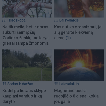
Horoskopai
Laisvalaikis
Ne tik meilė, bet ir noras
Kas nutiks organizmui, jei
sukurti šeimą: šių
alų gersite kiekvieną
Zodiako ženklų moterys
dieną
(1)
greitai tampa žmonomis
Sodas ir daržas
Laisvalaikis
Kodėl po lietaus sklype
Magnetinė audra
kaupiasi vanduo ir ką
rugpjūčio 8 dieną: kokia
daryti?
jos galia