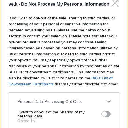
ve.lt -
Do Not Process My Personal Information
If you wish to opt-out of the sale, sharing to third parties, or
processing of your personal or sensitive information for
targeted advertising by us, please use the below opt-out
section to confirm your selection. Please note that after your
opt-out request is processed you may continue seeing
interest-based ads based on personal information utilized by
Kriminalai
Kriminalai
us or personal information disclosed to third parties prior to
Dviem Klaipėdos
„Fūristas“ į judrią
your opt-out. You may separately opt-out of the further
gimnazistams už kanapių
sankryžą įlėkė „ant
disclosure of your personal information by third parties on the
pagrobimą ir platinimą –
rankinio“: vilkiko
IAB’s list of downstream participants. This information may
lygtinis laisvės atėmimas
puspriekabės ratai pakilo
also be disclosed by us to third parties on the
IAB’s List of
į orą
(7)
Downstream Participants
that may further disclose it to other
third parties.
Personal Data Processing Opt Outs
I want to opt-out of the Sharing of my
personal data.
Opted In