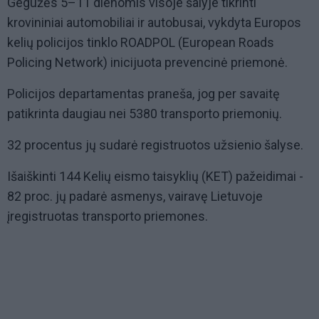
Gegužės 5–11 dienomis visoje šalyje tikrinti
krovininiai automobiliai ir autobusai, vykdyta Europos
kelių policijos tinklo ROADPOL (European Roads
Policing Network) inicijuota prevencinė priemonė.
Policijos departamentas praneša, jog per savaitę
patikrinta daugiau nei 5380 transporto priemonių.
32 procentus jų sudarė registruotos užsienio šalyse.
Išaiškinti 144 Kelių eismo taisyklių (KET) pažeidimai -
82 proc. jų padarė asmenys, vairavę Lietuvoje
įregistruotas transporto priemones.