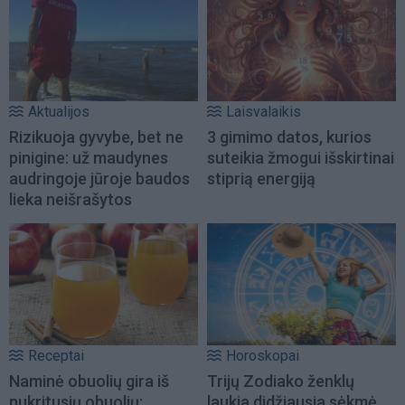
Aktualijos
Laisvalaikis
Rizikuoja gyvybe, bet ne
3 gimimo datos, kurios
pinigine: už maudynes
suteikia žmogui išskirtinai
audringoje jūroje baudos
stiprią energiją
lieka neišrašytos
Receptai
Horoskopai
Naminė obuolių gira iš
Trijų Zodiako ženklų
nukritusių obuolių:
laukia didžiausia sėkmė