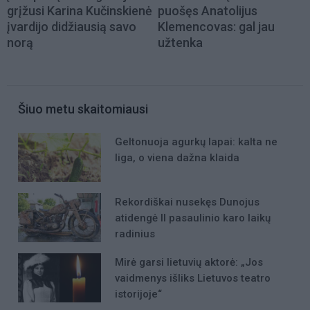
grįžusi Karina Kučinskienė
puošęs Anatolijus
įvardijo didžiausią savo
Klemencovas: gal jau
norą
užtenka
Šiuo metu skaitomiausi
Geltonuoja agurkų lapai: kalta ne
liga, o viena dažna klaida
Rekordiškai nusekęs Dunojus
atidengė II pasaulinio karo laikų
radinius
Mirė garsi lietuvių aktorė: „Jos
vaidmenys išliks Lietuvos teatro
istorijoje“