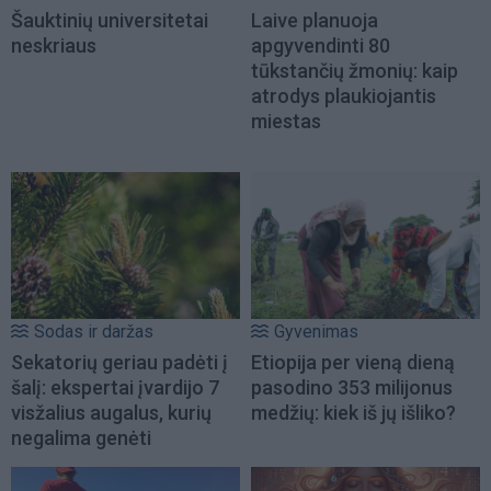
Šauktinių universitetai
Laive planuoja
neskriaus
apgyvendinti 80
tūkstančių žmonių: kaip
atrodys plaukiojantis
miestas
Sodas ir daržas
Gyvenimas
Sekatorių geriau padėti į
Etiopija per vieną dieną
šalį: ekspertai įvardijo 7
pasodino 353 milijonus
visžalius augalus, kurių
medžių: kiek iš jų išliko?
negalima genėti