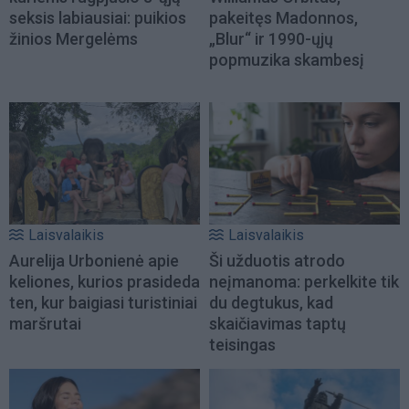
seksis labiausiai: puikios
pakeitęs Madonnos,
žinios Mergelėms
„Blur“ ir 1990-ųjų
popmuzika skambesį
Laisvalaikis
Laisvalaikis
Aurelija Urbonienė apie
Ši užduotis atrodo
keliones, kurios prasideda
neįmanoma: perkelkite tik
ten, kur baigiasi turistiniai
du degtukus, kad
maršrutai
skaičiavimas taptų
teisingas