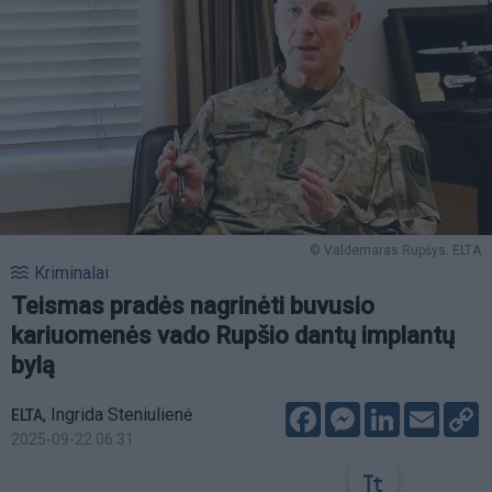
© Valdemaras Rupšys. ELTA
Kriminalai
Teismas pradės nagrinėti buvusio
kariuomenės vado Rupšio dantų implantų
bylą
Facebook
Messenger
LinkedIn
Email
C
,
Ingrida Steniulienė
ELTA
L
2025-09-22 06:31