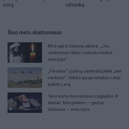
norą
užtenka
Šiuo metu skaitomiausi
Mirė garsi lietuvių aktorė: „Jos
vaidmenys išliks Lietuvos teatro
istorijoje“
„Fūristas“ į judrią sankryžą įlėkė „ant
rankinio“: vilkiko puspriekabės ratai
pakilo į orą
Taro kortų horoskopas rugpjūčio 8
dienai: Mergelėms — ginčai,
Vėžiams — emocijos