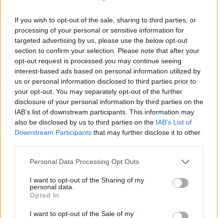
If you wish to opt-out of the sale, sharing to third parties, or
processing of your personal or sensitive information for
targeted advertising by us, please use the below opt-out
section to confirm your selection. Please note that after your
opt-out request is processed you may continue seeing
Kriminalai
Kriminalai
interest-based ads based on personal information utilized by
Dviem Klaipėdos
„Fūristas“ į judrią
us or personal information disclosed to third parties prior to
gimnazistams už kanapių
sankryžą įlėkė „ant
your opt-out. You may separately opt-out of the further
pagrobimą ir platinimą –
rankinio“: vilkiko
disclosure of your personal information by third parties on the
lygtinis laisvės atėmimas
puspriekabės ratai pakilo
IAB’s list of downstream participants. This information may
į orą
(7)
also be disclosed by us to third parties on the
IAB’s List of
Downstream Participants
that may further disclose it to other
third parties.
Personal Data Processing Opt Outs
I want to opt-out of the Sharing of my
personal data.
Opted In
Kriminalai
Kriminalai
I want to opt-out of the Sale of my
Niekšui panižo rankos:
Traukia it bites prie