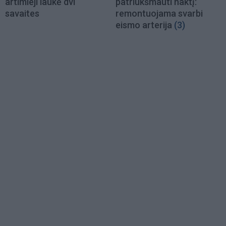
artimieji laukė dvi
patriukšmauti naktį:
savaites
remontuojama svarbi
eismo arterija
(3)
Load
More