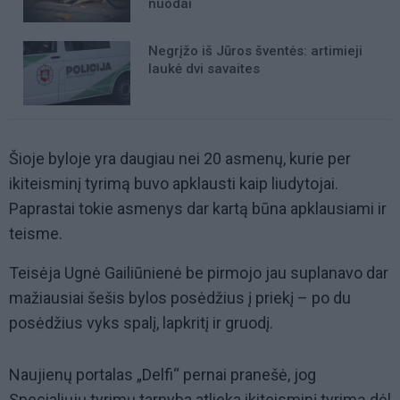
nuodai
Negrįžo iš Jūros šventės: artimieji
laukė dvi savaites
Šioje byloje yra daugiau nei 20 asmenų, kurie per
ikiteisminį tyrimą buvo apklausti kaip liudytojai.
Paprastai tokie asmenys dar kartą būna apklausiami ir
teisme.
Teisėja Ugnė Gailiūnienė be pirmojo jau suplanavo dar
mažiausiai šešis bylos posėdžius į priekį – po du
posėdžius vyks spalį, lapkritį ir gruodį.
Naujienų portalas „Delfi“ pernai pranešė, jog
Specialiųjų tyrimų tarnyba atlieka ikiteisminį tyrimą dėl