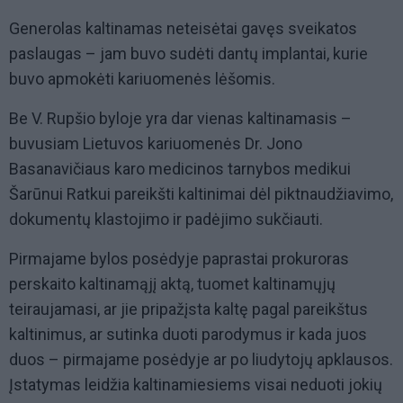
Generolas kaltinamas neteisėtai gavęs sveikatos
paslaugas – jam buvo sudėti dantų implantai, kurie
buvo apmokėti kariuomenės lėšomis.
Be V. Rupšio byloje yra dar vienas kaltinamasis –
buvusiam Lietuvos kariuomenės Dr. Jono
Basanavičiaus karo medicinos tarnybos medikui
Šarūnui Ratkui pareikšti kaltinimai dėl piktnaudžiavimo,
dokumentų klastojimo ir padėjimo sukčiauti.
Pirmajame bylos posėdyje paprastai prokuroras
perskaito kaltinamąjį aktą, tuomet kaltinamųjų
teiraujamasi, ar jie pripažįsta kaltę pagal pareikštus
kaltinimus, ar sutinka duoti parodymus ir kada juos
duos – pirmajame posėdyje ar po liudytojų apklausos.
Įstatymas leidžia kaltinamiesiems visai neduoti jokių