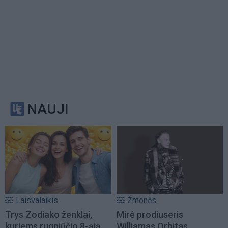
NAUJI
Laisvalaikis
Žmonės
Trys Zodiako ženklai,
Mirė prodiuseris
kuriems rugpjūčio 8-ąją
Williamas Orbitas,