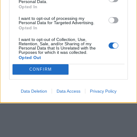
Personal Data.
sumušė sugyventinę, o
medaus: kurorte vėl
Opted In
vėliau ir jos nepilnametę
ištuštino žaidimų
I want to opt-out of processing my
dukrą
(2)
automatus
(1)
Personal Data for Targeted Advertising.
Opted In
I want to opt-out of Collection, Use,
Retention, Sale, and/or Sharing of my
Personal Data that Is Unrelated with the
Purposes for which it was collected.
Opted Out
CONFIRM
Kriminalai
Kriminalai
Paramediko nužudymo
Užsidegė lauko pavėsinė:
byloje į laisvę paleistas
vos be namų neliko
Data Deletion
Data Access
Privacy Policy
vienas įtariamųjų
(3)
keturios šeimos