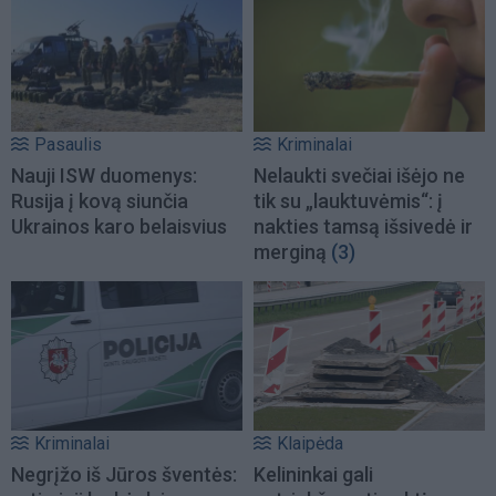
Pasaulis
Kriminalai
Nauji ISW duomenys:
Nelaukti svečiai išėjo ne
Rusija į kovą siunčia
tik su „lauktuvėmis“: į
Ukrainos karo belaisvius
nakties tamsą išsivedė ir
merginą
(3)
Kriminalai
Klaipėda
Negrįžo iš Jūros šventės:
Kelininkai gali