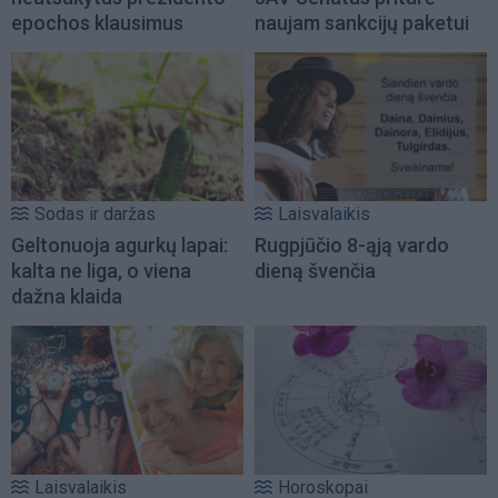
epochos klausimus
naujam sankcijų paketui
Sodas ir daržas
Laisvalaikis
Geltonuoja agurkų lapai:
Rugpjūčio 8-ąją vardo
kalta ne liga, o viena
dieną švenčia
dažna klaida
Laisvalaikis
Horoskopai