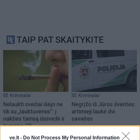
TAIP PAT SKAITYKITE
Kriminalai
Kriminalai
Nelaukti svečiai išėjo ne
Negrįžo iš Jūros šventės:
tik su „lauktuvėmis“: į
artimieji laukė dvi
nakties tamsą išsivedė ir
savaites
merginą
(3)
ve.lt -
Do Not Process My Personal Information