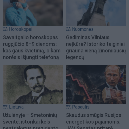
Horoskopai
Nuomonės
Savaitgalio horoskopas
Gediminas Vilniaus
rugpjūčio 8–9 dienoms:
neįkūrė? Istoriko teiginiai
kas gaus kvietimą, o kam
griauna vieną žinomiausių
norėsis išjungti telefoną
legendų
Lietuva
Pasaulis
Užulėnyje – Smetoninių
Skaudus smūgis Rusijos
šventė: istorikai kels
energetikos pajamoms:
neatsakytus prezidento
JAV Senatas pritarė