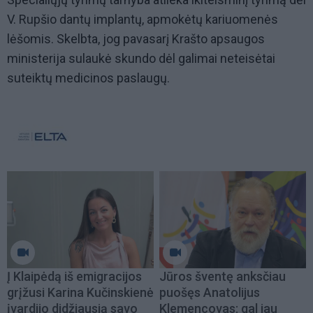
V. Rupšio dantų implantų, apmokėtų kariuomenės
lėšomis. Skelbta, jog pavasarį Krašto apsaugos
ministerija sulaukė skundo dėl galimai neteisėtai
suteiktų medicinos paslaugų.
Į Klaipėdą iš emigracijos
Jūros šventę anksčiau
grįžusi Karina Kučinskienė
puošęs Anatolijus
įvardijo didžiausią savo
Klemencovas: gal jau