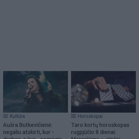
Kultūra
Horoskopai
Aušra Butkevičienė:
Taro kortų horoskopas
negaliu atskirti, kur -
rugpjūčio 8 dienai: