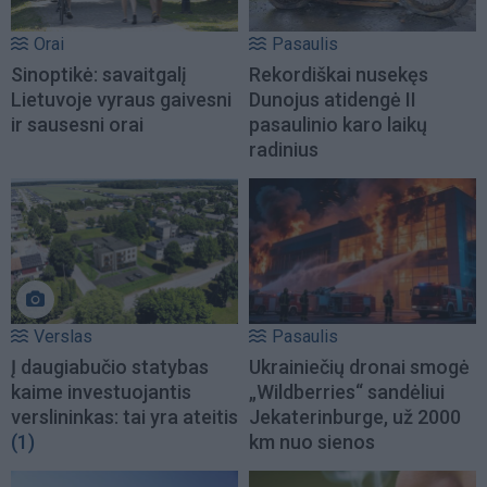
Orai
Pasaulis
Sinoptikė: savaitgalį
Rekordiškai nusekęs
Lietuvoje vyraus gaivesni
Dunojus atidengė II
ir sausesni orai
pasaulinio karo laikų
radinius
Verslas
Pasaulis
Į daugiabučio statybas
Ukrainiečių dronai smogė
kaime investuojantis
„Wildberries“ sandėliui
verslininkas: tai yra ateitis
Jekaterinburge, už 2000
(1)
km nuo sienos