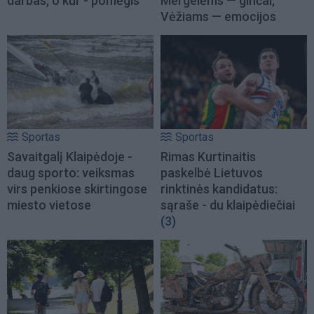
darbas, o kur - pomėgis
Mergelėms — ginčai,
Vėžiams — emocijos
Sportas
Sportas
Savaitgalį Klaipėdoje -
Rimas Kurtinaitis
daug sporto: veiksmas
paskelbė Lietuvos
virs penkiose skirtingose
rinktinės kandidatus:
miesto vietose
sąraše - du klaipėdiečiai
(3)