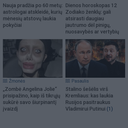
Nauja pradžia po 60 metų:
Dienos horoskopas 12
astrologai atskleidė, kurių
Zodiako ženklų: gali
mėnesių atstovų laukia
atsirasti daugiau
pokyčiai
jautrumo dėl pinigų,
nuosavybės ar vertybių
Žmonės
Pasaulis
„Zombė Angelina Jolie“
Stalino šešėlis virš
prisipažino, kaip iš tikrųjų
Kremliaus: kas laukia
sukūrė savo šiurpinantį
Rusijos pasitraukus
įvaizdį
Vladimirui Putinui
(1)