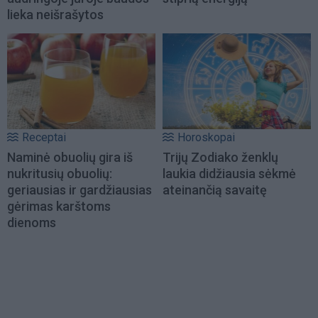
lieka neišrašytos
Receptai
Horoskopai
Naminė obuolių gira iš
Trijų Zodiako ženklų
nukritusių obuolių:
laukia didžiausia sėkmė
geriausias ir gardžiausias
ateinančią savaitę
gėrimas karštoms
dienoms