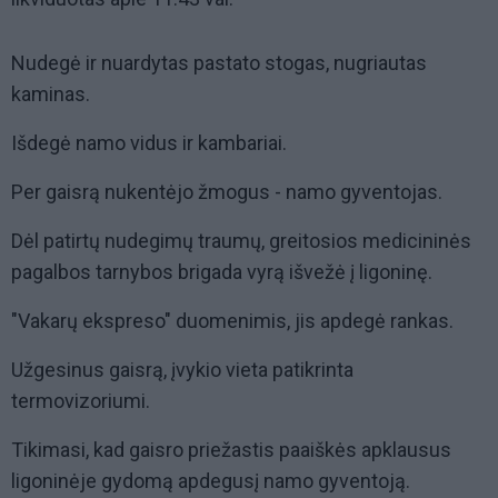
Nudegė ir nuardytas pastato stogas, nugriautas
kaminas.
Išdegė namo vidus ir kambariai.
Per gaisrą nukentėjo žmogus - namo gyventojas.
Dėl patirtų nudegimų traumų, greitosios medicininės
pagalbos tarnybos brigada vyrą išvežė į ligoninę.
"Vakarų ekspreso" duomenimis, jis apdegė rankas.
Užgesinus gaisrą, įvykio vieta patikrinta
termovizoriumi.
Tikimasi, kad gaisro priežastis paaiškės apklausus
ligoninėje gydomą apdegusį namo gyventoją.