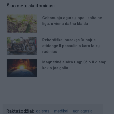
Šiuo metu skaitomiausi
Geltonuoja agurkų lapai: kalta ne
liga, o viena dažna klaida
Rekordiškai nusekęs Dunojus
atidengė II pasaulinio karo laikų
radinius
Magnetinė audra rugpjūčio 8 dieną:
kokia jos galia
Raktažodžiai
gaisras
medikai
ugniagesiai