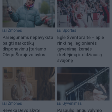
Žmonės
Sportas
Pareigūnams nepavyksta
Eglė Šventoraitė – apie
baigti narkotikų
rinktinę, legionierės
disponavimu įtariamo
gyvenimą, žemės
Olego Šurajevo bylos
drebėjimą ir didžiausią
svajonę
Žmonės
Gyvenimas
Reveka Devolskytė
Pasaulio langų valymo