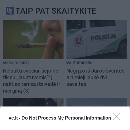
TAIP PAT SKAITYKITE
Kriminalai
Kriminalai
Nelaukti svečiai išėjo ne
Negrįžo iš Jūros šventės:
tik su „lauktuvėmis“: į
artimieji laukė dvi
nakties tamsą išsivedė ir
savaites
merginą
(3)
ve.lt -
Do Not Process My Personal Information