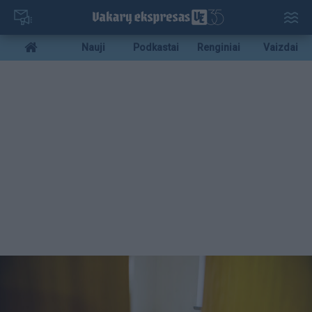
Pereiti
į
pagrindinį
Mobile
Nauji
Podkastai
Renginiai
Vaizdai
turinį
menu
bottom