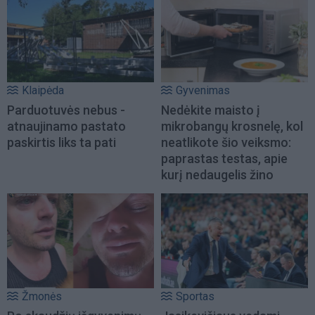
Klaipėda
Gyvenimas
Parduotuvės nebus -
Nedėkite maisto į
atnaujinamo pastato
mikrobangų krosnelę, kol
paskirtis liks ta pati
neatlikote šio veiksmo:
paprastas testas, apie
kurį nedaugelis žino
Žmonės
Sportas