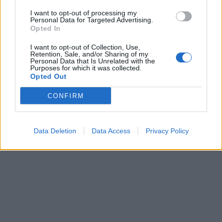
I want to opt-out of processing my
Personal Data for Targeted Advertising.
Opted In
I want to opt-out of Collection, Use,
Retention, Sale, and/or Sharing of my
Personal Data that Is Unrelated with the
Purposes for which it was collected.
Kriminalai
Kriminalai
Opted Out
Paramediko nužudymo
Užsidegė lauko pavėsinė:
CONFIRM
byloje į laisvę paleistas
vos be namų neliko
vienas įtariamųjų
(3)
keturios šeimos
Data Deletion
Data Access
Privacy Policy