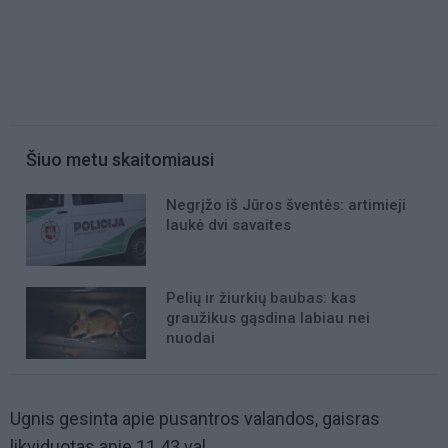
Šiuo metu skaitomiausi
Negrįžo iš Jūros šventės: artimieji
laukė dvi savaites
Pelių ir žiurkių baubas: kas
graužikus gąsdina labiau nei
nuodai
Ugnis gesinta apie pusantros valandos, gaisras
likviduotas apie 11.43 val.