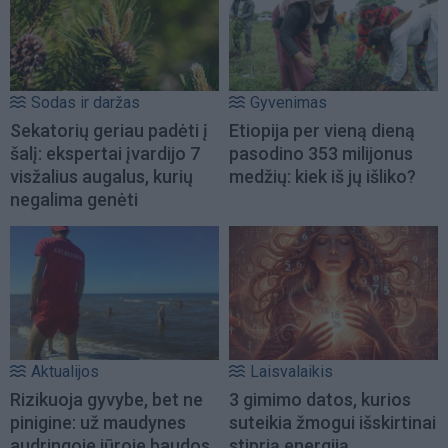
Sodas ir daržas
Gyvenimas
Sekatorių geriau padėti į
Etiopija per vieną dieną
šalį: ekspertai įvardijo 7
pasodino 353 milijonus
visžalius augalus, kurių
medžių: kiek iš jų išliko?
negalima genėti
Aktualijos
Laisvalaikis
Rizikuoja gyvybe, bet ne
3 gimimo datos, kurios
pinigine: už maudynes
suteikia žmogui išskirtinai
audringoje jūroje baudos
stiprią energiją