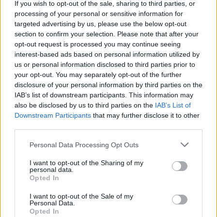
If you wish to opt-out of the sale, sharing to third parties, or
processing of your personal or sensitive information for
Kriminalai
Kriminalai
targeted advertising by us, please use the below opt-out
Dviem Klaipėdos
„Fūristas“ į judrią
section to confirm your selection. Please note that after your
gimnazistams už kanapių
sankryžą įlėkė „ant
opt-out request is processed you may continue seeing
pagrobimą ir platinimą –
rankinio“: vilkiko
interest-based ads based on personal information utilized by
lygtinis laisvės atėmimas
puspriekabės ratai pakilo
us or personal information disclosed to third parties prior to
your opt-out. You may separately opt-out of the further
į orą
(7)
disclosure of your personal information by third parties on the
IAB’s list of downstream participants. This information may
also be disclosed by us to third parties on the
IAB’s List of
Downstream Participants
that may further disclose it to other
third parties.
Personal Data Processing Opt Outs
Kriminalai
Kriminalai
I want to opt-out of the Sharing of my
personal data.
Niekšui panižo rankos:
Traukia it bites prie
Opted In
sumušė sugyventinę, o
medaus: kurorte vėl
vėliau ir jos nepilnametę
ištuštino žaidimų
I want to opt-out of the Sale of my
Personal Data.
dukrą
(2)
automatus
(1)
Opted In