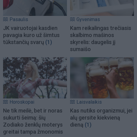
Pasaulis
Gyvenimas
JK vairuotojai kasdien
Kam reikalingas trečiasis
pavagia kuro už šimtus
skalbimo mašinos
tūkstančių svarų
(1)
skyrelis: daugelis jį
sumaišo
Horoskopai
Laisvalaikis
Ne tik meilė, bet ir noras
Kas nutiks organizmui, jei
sukurti šeimą: šių
alų gersite kiekvieną
Zodiako ženklų moterys
dieną
(1)
greitai tampa žmonomis