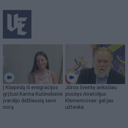
Į Klaipėdą iš emigracijos
Jūros šventę anksčiau
grįžusi Karina Kučinskienė
puošęs Anatolijus
įvardijo didžiausią savo
Klemencovas: gal jau
norą
užtenka