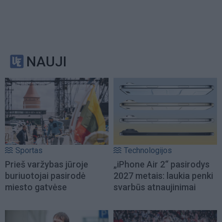
NAUJI
Sportas
Technologijos
Prieš varžybas jūroje
„iPhone Air 2“ pasirodys
buriuotojai pasirodė
2027 metais: laukia penki
miesto gatvėse
svarbūs atnaujinimai