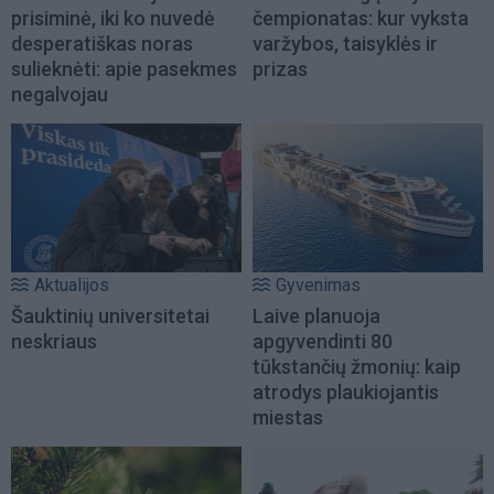
prisiminė, iki ko nuvedė
čempionatas: kur vyksta
desperatiškas noras
varžybos, taisyklės ir
sulieknėti: apie pasekmes
prizas
negalvojau
Aktualijos
Gyvenimas
Šauktinių universitetai
Laive planuoja
neskriaus
apgyvendinti 80
tūkstančių žmonių: kaip
atrodys plaukiojantis
miestas