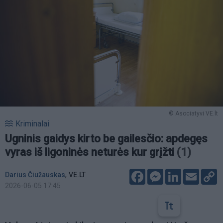
© Asociatyvi VE.lt
Kriminalai
Ugninis gaidys kirto be gailesčio: apdegęs
vyras iš ligoninės neturės kur grįžti
(1)
Facebook
Messenger
LinkedIn
Email
C
,
Darius Čiužauskas
VE.LT
L
2026-06-05 17:45