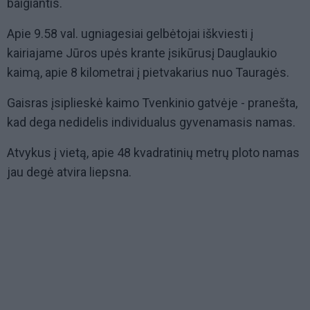
baigiantis.
Apie 9.58 val. ugniagesiai gelbėtojai iškviesti į
kairiajame Jūros upės krante įsikūrusį Dauglaukio
kaimą, apie 8 kilometrai į pietvakarius nuo Tauragės.
Gaisras įsiplieskė kaimo Tvenkinio gatvėje - pranešta,
kad dega nedidelis individualus gyvenamasis namas.
Atvykus į vietą, apie 48 kvadratinių metrų ploto namas
jau degė atvira liepsna.