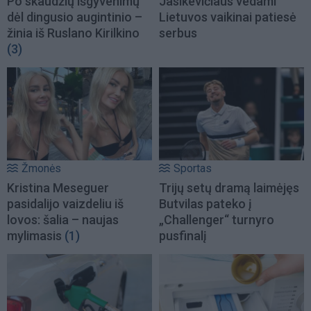
Po skaudžių išgyvenimų
Jasikevičiaus vedami
dėl dingusio augintinio –
Lietuvos vaikinai patiesė
žinia iš Ruslano Kirilkino
serbus
(3)
Žmonės
Sportas
Kristina Meseguer
Trijų setų dramą laimėjęs
pasidalijo vaizdeliu iš
Butvilas pateko į
lovos: šalia – naujas
„Challenger“ turnyro
mylimasis
(1)
pusfinalį