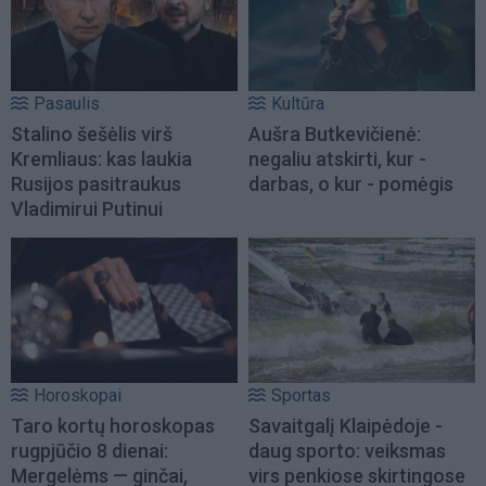
Pasaulis
Kultūra
Stalino šešėlis virš
Aušra Butkevičienė:
Kremliaus: kas laukia
negaliu atskirti, kur -
Rusijos pasitraukus
darbas, o kur - pomėgis
Vladimirui Putinui
Horoskopai
Sportas
Taro kortų horoskopas
Savaitgalį Klaipėdoje -
rugpjūčio 8 dienai:
daug sporto: veiksmas
Mergelėms — ginčai,
virs penkiose skirtingose