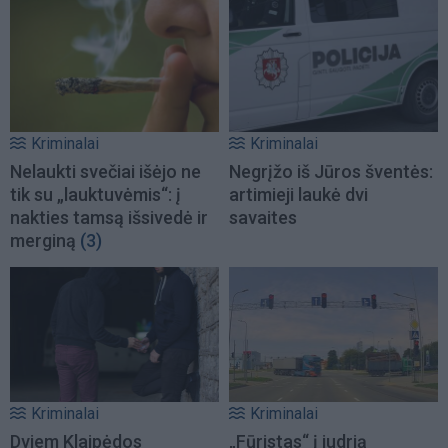
Kriminalai
Kriminalai
Nelaukti svečiai išėjo ne
Negrįžo iš Jūros šventės:
tik su „lauktuvėmis“: į
artimieji laukė dvi
nakties tamsą išsivedė ir
savaites
merginą
(3)
Kriminalai
Kriminalai
Dviem Klaipėdos
„Fūristas“ į judrią