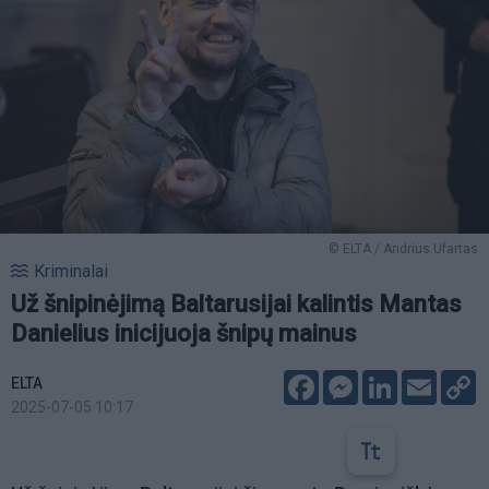
© ELTA / Andrius Ufartas
Kriminalai
Už šnipinėjimą Baltarusijai kalintis Mantas
Danielius inicijuoja šnipų mainus
Facebook
Messenger
LinkedIn
Email
C
ELTA
L
2025-07-05 10:17