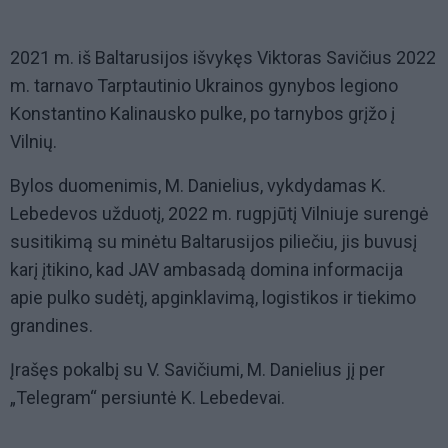
2021 m. iš Baltarusijos išvykęs Viktoras Savičius 2022
m. tarnavo Tarptautinio Ukrainos gynybos legiono
Konstantino Kalinausko pulke, po tarnybos grįžo į
Vilnių.
Bylos duomenimis, M. Danielius, vykdydamas K.
Lebedevos užduotį, 2022 m. rugpjūtį Vilniuje surengė
susitikimą su minėtu Baltarusijos piliečiu, jis buvusį
karį įtikino, kad JAV ambasadą domina informacija
apie pulko sudėtį, apginklavimą, logistikos ir tiekimo
grandines.
Įrašęs pokalbį su V. Savičiumi, M. Danielius jį per
„Telegram“ persiuntė K. Lebedevai.