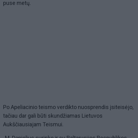
puse metų.
Po Apeliacinio teismo verdikto nuosprendis įsiteisėjo,
tačiau dar gali būti skundžiamas Lietuvos
Aukščiausiajam Teismui.
„M. Danielius surinko ir su Baltarusijos Respublikos