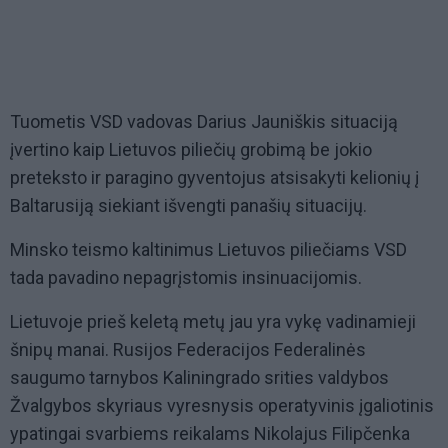
Tuometis VSD vadovas Darius Jauniškis situaciją
įvertino kaip Lietuvos piliečių grobimą be jokio
preteksto ir paragino gyventojus atsisakyti kelionių į
Baltarusiją siekiant išvengti panašių situacijų.
Minsko teismo kaltinimus Lietuvos piliečiams VSD
tada pavadino nepagrįstomis insinuacijomis.
Lietuvoje prieš keletą metų jau yra vykę vadinamieji
šnipų manai. Rusijos Federacijos Federalinės
saugumo tarnybos Kaliningrado srities valdybos
Žvalgybos skyriaus vyresnysis operatyvinis įgaliotinis
ypatingai svarbiems reikalams Nikolajus Filipčenka