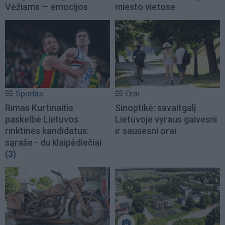
Vėžiams — emocijos
miesto vietose
Sportas
Orai
Rimas Kurtinaitis
Sinoptikė: savaitgalį
paskelbė Lietuvos
Lietuvoje vyraus gaivesni
rinktinės kandidatus:
ir sausesni orai
sąraše - du klaipėdiečiai
(3)