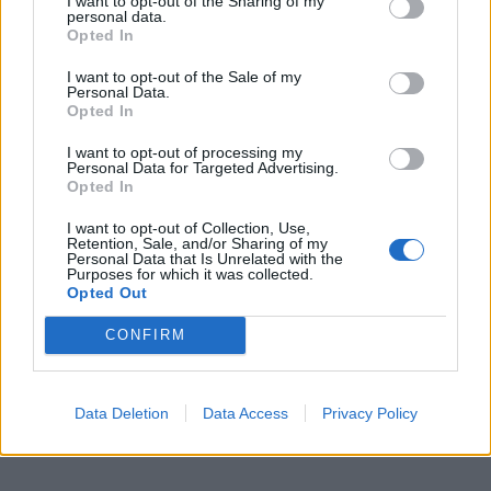
I want to opt-out of the Sharing of my
personal data.
žurnalistės Ksenijos Lebedevos statusą, suprato kad
Opted In
renka ir siunčia Baltarusijos žvalgybą dominančią
I want to opt-out of the Sale of my
informaciją. Per ikiteisminį tyrimą apklausiamas M.
Personal Data.
Opted In
Danielius sakė, kad jis yra puikiai susipažinęs su
Baltarusijos KGB funkcijomis, jos jam labai gerai
I want to opt-out of processing my
Personal Data for Targeted Advertising.
žinomos.
Opted In
I want to opt-out of Collection, Use,
Retention, Sale, and/or Sharing of my
Personal Data that Is Unrelated with the
Purposes for which it was collected.
Opted Out
CONFIRM
Data Deletion
Data Access
Privacy Policy