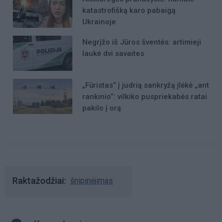
katastrofišką karo pabaigą
Ukrainoje
Negrįžo iš Jūros šventės: artimieji
laukė dvi savaites
„Fūristas“ į judrią sankryžą įlėkė „ant
rankinio“: vilkiko puspriekabės ratai
pakilo į orą
Raktažodžiai
šnipinėjimas