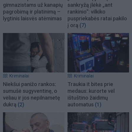
gimnazistams už kanapių
sankryžą įlėkė „ant
pagrobimą ir platinimą –
rankinio“: vilkiko
lygtinis laisvės atėmimas
puspriekabės ratai pakilo
į orą
(7)
Kriminalai
Kriminalai
Niekšui panižo rankos:
Traukia it bites prie
sumušė sugyventinę, o
medaus: kurorte vėl
vėliau ir jos nepilnametę
ištuštino žaidimų
dukrą
(2)
automatus
(1)