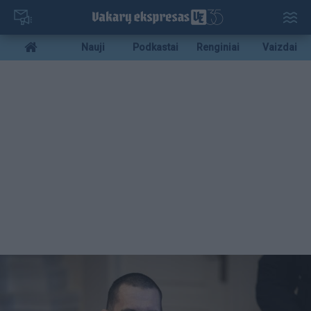
Pereiti
į
pagrindinį
Mobile
Nauji
Podkastai
Renginiai
Vaizdai
turinį
menu
bottom