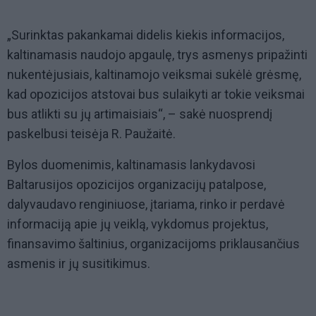
„Surinktas pakankamai didelis kiekis informacijos,
kaltinamasis naudojo apgaulę, trys asmenys pripažinti
nukentėjusiais, kaltinamojo veiksmai sukėlė grėsmę,
kad opozicijos atstovai bus sulaikyti ar tokie veiksmai
bus atlikti su jų artimaisiais“, – sakė nuosprendį
paskelbusi teisėja R. Paužaitė.
Bylos duomenimis, kaltinamasis lankydavosi
Baltarusijos opozicijos organizacijų patalpose,
dalyvaudavo renginiuose, įtariama, rinko ir perdavė
informaciją apie jų veiklą, vykdomus projektus,
finansavimo šaltinius, organizacijoms priklausančius
asmenis ir jų susitikimus.