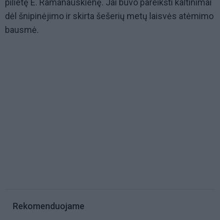
pilietę E. Ramanauskienę. Jai buvo pareikšti kaltinimai
dėl šnipinėjimo ir skirta šešerių metų laisvės atėmimo
bausmė.
Rekomenduojame