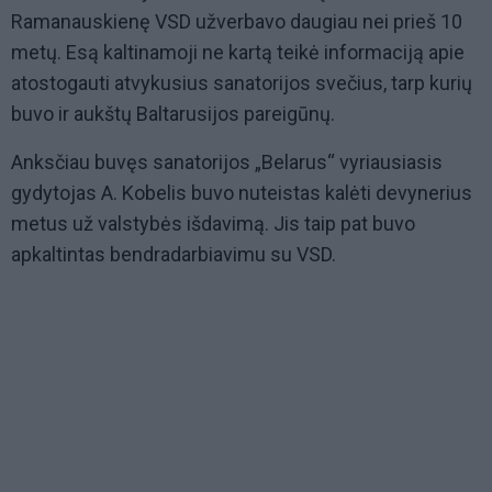
Ramanauskienę VSD užverbavo daugiau nei prieš 10
metų. Esą kaltinamoji ne kartą teikė informaciją apie
atostogauti atvykusius sanatorijos svečius, tarp kurių
buvo ir aukštų Baltarusijos pareigūnų.
Anksčiau buvęs sanatorijos „Belarus“ vyriausiasis
gydytojas A. Kobelis buvo nuteistas kalėti devynerius
metus už valstybės išdavimą. Jis taip pat buvo
apkaltintas bendradarbiavimu su VSD.