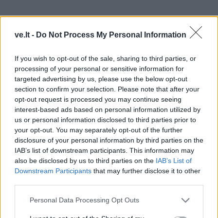
ve.lt -
Do Not Process My Personal Information
If you wish to opt-out of the sale, sharing to third parties, or
processing of your personal or sensitive information for
targeted advertising by us, please use the below opt-out
section to confirm your selection. Please note that after your
opt-out request is processed you may continue seeing
interest-based ads based on personal information utilized by
us or personal information disclosed to third parties prior to
your opt-out. You may separately opt-out of the further
disclosure of your personal information by third parties on the
IAB’s list of downstream participants. This information may
Vilniaus apygardos teismo teisėja Rasa Paužaitė
also be disclosed by us to third parties on the
IAB’s List of
Downstream Participants
that may further disclose it to other
atkreipė dėmesį, kad pats kaltinamasis neneigė
third parties.
perdavęs informaciją, minėta Baltarusijos žurnalistė
bendradarbiavo su Baltarusijos žvalgybos organizacija
Personal Data Processing Opt Outs
KGB ir vykdė jos užduotis, o M. Danielius žinojo