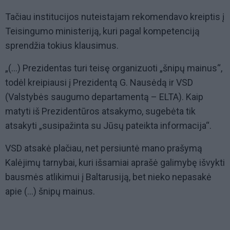
Tačiau institucijos nuteistajam rekomendavo kreiptis į
Teisingumo ministeriją, kuri pagal kompetenciją
sprendžia tokius klausimus.
„(…) Prezidentas turi teisę organizuoti „šnipų mainus“,
todėl kreipiausi į Prezidentą G. Nausėdą ir VSD
(Valstybės saugumo departamentą – ELTA). Kaip
matyti iš Prezidentūros atsakymo, sugebėta tik
atsakyti „susipažinta su Jūsų pateikta informacija“.
VSD atsakė plačiau, net persiuntė mano prašymą
Kalėjimų tarnybai, kuri išsamiai aprašė galimybę išvykti
bausmės atlikimui į Baltarusiją, bet nieko nepasakė
apie (…) šnipų mainus.