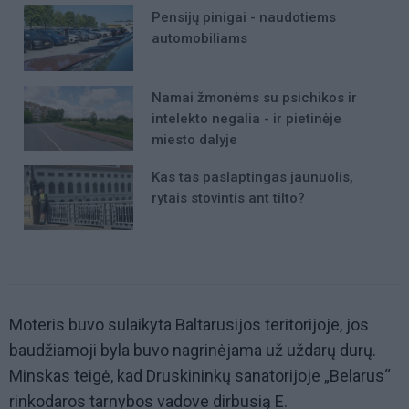
Pensijų pinigai - naudotiems
automobiliams
Namai žmonėms su psichikos ir
intelekto negalia - ir pietinėje
miesto dalyje
Kas tas paslaptingas jaunuolis,
rytais stovintis ant tilto?
Moteris buvo sulaikyta Baltarusijos teritorijoje, jos
baudžiamoji byla buvo nagrinėjama už uždarų durų.
Minskas teigė, kad Druskininkų sanatorijoje „Belarus“
rinkodaros tarnybos vadove dirbusią E.