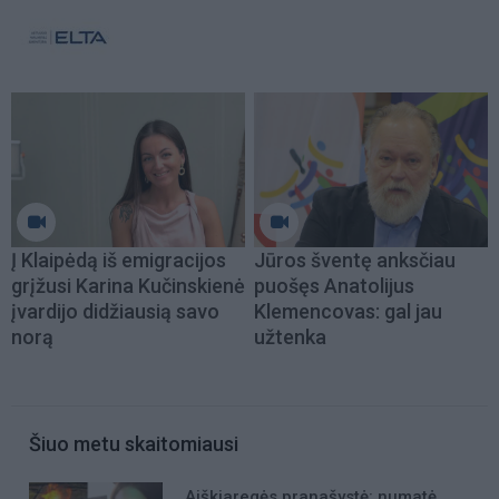
Į Klaipėdą iš emigracijos
Jūros šventę anksčiau
grįžusi Karina Kučinskienė
puošęs Anatolijus
įvardijo didžiausią savo
Klemencovas: gal jau
norą
užtenka
Šiuo metu skaitomiausi
Aiškiaregės pranašystė: numatė