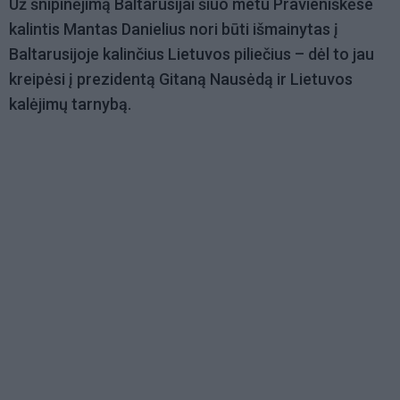
Už šnipinėjimą Baltarusijai šiuo metu Pravieniškėse
kalintis Mantas Danielius nori būti išmainytas į
Baltarusijoje kalinčius Lietuvos piliečius – dėl to jau
kreipėsi į prezidentą Gitaną Nausėdą ir Lietuvos
kalėjimų tarnybą.