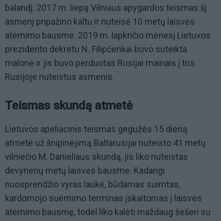
balandį. 2017 m. liepą Vilniaus apygardos teismas šį
asmenį pripažino kaltu ir nuteisė 10 metų laisvės
atėmimo bausme. 2019 m. lapkričio mėnesį Lietuvos
prezidento dekretu N. Filipčenkai buvo suteikta
malonė ir jis buvo perduotas Rusijai mainais į tris
Rusijoje nuteistus asmenis.
Teismas skundą atmetė
Lietuvos apeliacinis teismas gegužės 15 dieną
atmetė už šnipinėjimą Baltarusijai nuteisto 41 metų
vilniečio M. Danieliaus skundą, jis liko nuteistas
devynerių metų laisvės bausme. Kadangi
nuosprendžio vyras laukė, būdamas suimtas,
kardomojo suėmimo terminas įskaitomas į laisvės
atėmimo bausmę, todėl liko kalėti maždaug šešeri su