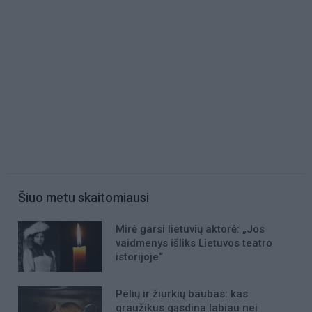
Šiuo metu skaitomiausi
Mirė garsi lietuvių aktorė: „Jos
vaidmenys išliks Lietuvos teatro
istorijoje“
Pelių ir žiurkių baubas: kas
graužikus gąsdina labiau nei