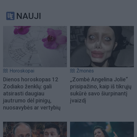
NAUJI
Horoskopai
Žmonės
Dienos horoskopas 12
„Zombė Angelina Jolie“
Zodiako ženklų: gali
prisipažino, kaip iš tikrųjų
atsirasti daugiau
sukūrė savo šiurpinantį
jautrumo dėl pinigų,
įvaizdį
nuosavybės ar vertybių