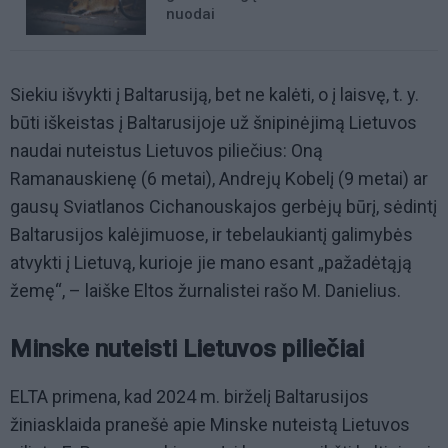
nuodai
Siekiu išvykti į Baltarusiją, bet ne kalėti, o į laisvę, t. y.
būti iškeistas į Baltarusijoje už šnipinėjimą Lietuvos
naudai nuteistus Lietuvos piliečius: Oną
Ramanauskienę (6 metai), Andrejų Kobelį (9 metai) ar
gausų Sviatlanos Cichanouskajos gerbėjų būrį, sėdintį
Baltarusijos kalėjimuose, ir tebelaukiantį galimybės
atvykti į Lietuvą, kurioje jie mano esant „pažadėtąją
žemę“, – laiške Eltos žurnalistei rašo M. Danielius.
Minske nuteisti Lietuvos piliečiai
ELTA primena, kad 2024 m. birželį Baltarusijos
žiniasklaida pranešė apie Minske nuteistą Lietuvos