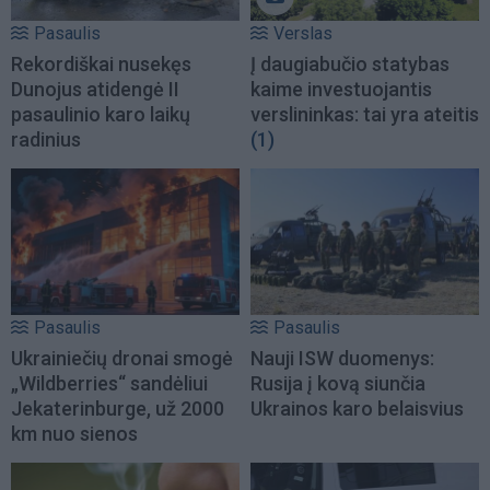
Pasaulis
Verslas
Rekordiškai nusekęs
Į daugiabučio statybas
Dunojus atidengė II
kaime investuojantis
pasaulinio karo laikų
verslininkas: tai yra ateitis
radinius
(1)
Pasaulis
Pasaulis
Ukrainiečių dronai smogė
Nauji ISW duomenys:
„Wildberries“ sandėliui
Rusija į kovą siunčia
Jekaterinburge, už 2000
Ukrainos karo belaisvius
km nuo sienos