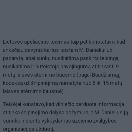
Lietuvos apeliacinis teismas taip pat konstatavo, kad
anksčiau devynis kartus teistam M. Danieliui už
padarytą labai sunkų nusikaltimą paskirta teisinga,
nusikaltimo ir nuteistojo pavojingumą atitinkanti 9
metų laisvės atėmimo bausmė (pagal Baudžiamąjį
kodeksą už šnipinėjimą numatyta nuo 6 iki 15 metų
laisvės atėmimo bausmė).
Teisėjai konstavo, kad vilniečio perduota informacija
atitinka šnipinėjimo dalyko požymius, o M. Danielius ją
surinko ir siuntė vykdydamas užsienio žvalgybos
organizacijos užduotį.