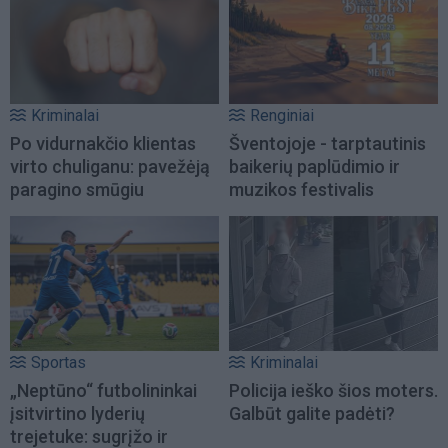
Kriminalai
Renginiai
Po vidurnakčio klientas
Šventojoje - tarptautinis
virto chuliganu: pavežėją
baikerių paplūdimio ir
paragino smūgiu
muzikos festivalis
Sportas
Kriminalai
„Neptūno“ futbolininkai
Policija ieško šios moters.
įsitvirtino lyderių
Galbūt galite padėti?
trejetuke: sugrįžo ir