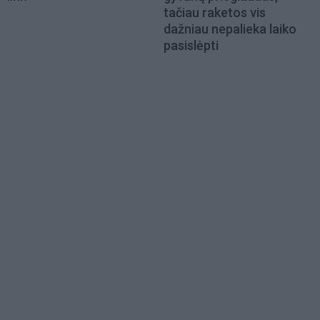
tačiau raketos vis
dažniau nepalieka laiko
pasislėpti
Load
More