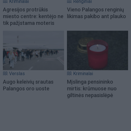
Kriminalai
Renginiai
Agresijos protrūkis
Vieno Palangos renginių
miesto centre: kentėjo ne
likimas pakibo ant plauko
tik pažįstama moteris
Verslas
Kriminalai
Augo keleivių srautas
Mįslinga pensininko
Palangos oro uoste
mirtis: krūmuose nuo
giltinės nepasislėpė