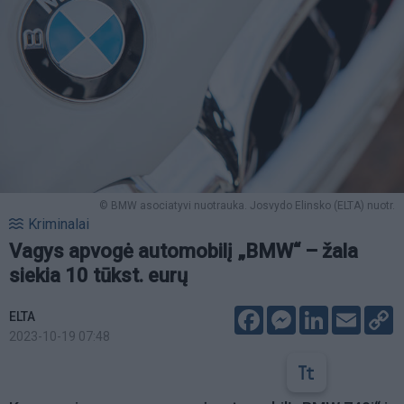
© BMW asociatyvi nuotrauka. Josvydo Elinsko (ELTA) nuotr.
Kriminalai
Vagys apvogė automobilį „BMW“ – žala
siekia 10 tūkst. eurų
Facebook
Messenger
LinkedIn
Email
C
ELTA
L
2023-10-19 07:48