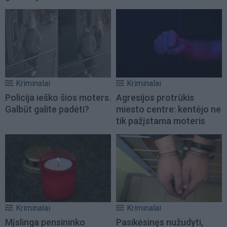
Kriminalai
Kriminalai
Policija ieško šios moters.
Agresijos protrūkis
Galbūt galite padėti?
miesto centre: kentėjo ne
tik pažįstama moteris
Kriminalai
Kriminalai
Mįslinga pensininko
Pasikėsinęs nužudyti,