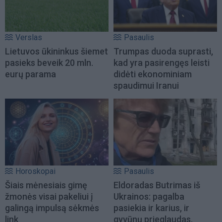
Verslas
Pasaulis
Lietuvos ūkininkus šiemet
Trumpas duoda suprasti,
pasieks beveik 20 mln.
kad yra pasirengęs leisti
eurų parama
didėti ekonominiam
spaudimui Iranui
Horoskopai
Pasaulis
Šiais mėnesiais gimę
Eldoradas Butrimas iš
žmonės visai pakeliui į
Ukrainos: pagalba
galingą impulsą sėkmės
pasiekia ir karius, ir
link
gyvūnų prieglaudas,