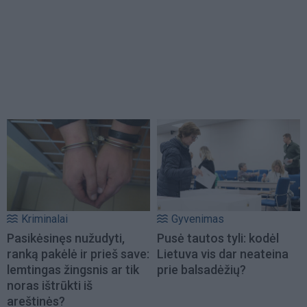
Kriminalai
Gyvenimas
Pasikėsinęs nužudyti,
Pusė tautos tyli: kodėl
ranką pakėlė ir prieš save:
Lietuva vis dar neateina
lemtingas žingsnis ar tik
prie balsadėžių?
noras ištrūkti iš
areštinės?