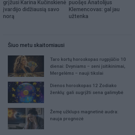
grįžusi Karina Kučinskienė
puošęs Anatolijus
įvardijo didžiausią savo
Klemencovas: gal jau
norą
užtenka
Šiuo metu skaitomiausi
Taro kortų horoskopas rugpjūčio 10
dienai: Dvyniams – seni įsitikinimai,
Mergelėms – nauji tikslai
Dienos horoskopas 12 Zodiako
ženklų: gali sugrįžti sena galimybė
Žemę užklups magnetinė audra:
nauja prognozė