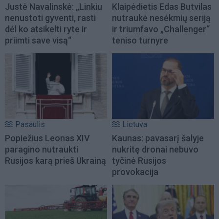
Justė Navalinskė: „Linkiu
Klaipėdietis Edas Butvilas
nenustoti gyventi, rasti
nutraukė nesėkmių seriją
dėl ko atsikelti ryte ir
ir triumfavo „Challenger“
priimti save visą“
teniso turnyre
Pasaulis
Lietuva
Popiežius Leonas XIV
Kaunas: pavasarį šalyje
paragino nutraukti
nukritę dronai nebuvo
Rusijos karą prieš Ukrainą
tyčinė Rusijos
provokacija