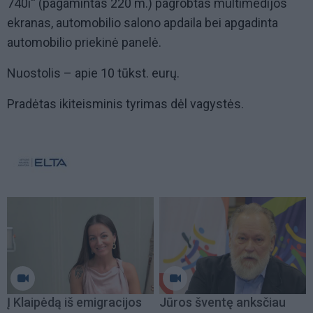
740i“ (pagamintas 220 m.) pagrobtas multimedijos
ekranas, automobilio salono apdaila bei apgadinta
automobilio priekinė panelė.
Nuostolis – apie 10 tūkst. eurų.
Pradėtas ikiteisminis tyrimas dėl vagystės.
Į Klaipėdą iš emigracijos
Jūros šventę anksčiau