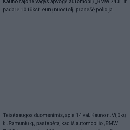
Kauno rajone vagys apvogė automobilį „BMW 740i“ ir
padarė 10 tūkst. eurų nuostolį, pranešė policija.
Teisėsaugos duomenimis, apie 14 val. Kauno r., Vijūkų
k., Ramunių g., pastebėta, kad iš automobilio „BMW