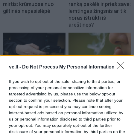
mirtis: krūmuose nuo
ranką pakėlė ir prieš save:
giltinės nepasislėpė
lemtingas žingsnis ar tik
noras ištrūkti iš
areštinės?
ve.lt -
Do Not Process My Personal Information
Kriminalai
Kriminalai
If you wish to opt-out of the sale, sharing to third parties, or
Sukčių atsiųstą nuorodą
Nelaukti svečiai išėjo ne
processing of your personal or sensitive information for
paspaudęs vilnietis
tik su „lauktuvėmis“: į
targeted advertising by us, please use the below opt-out
neteko 13,7 tūkst. eurų
nakties tamsą išsivedė ir
section to confirm your selection. Please note that after your
merginą
(3)
opt-out request is processed you may continue seeing
interest-based ads based on personal information utilized by
us or personal information disclosed to third parties prior to
your opt-out. You may separately opt-out of the further
disclosure of your personal information by third parties on the