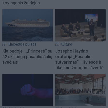
kovingasis žaidėjas
Klaipėdos pulsas
Kultūra
Klaipėdoje - „Princesė“ su
Josepho Haydno
42 skirtingų pasaulio šalių
oratorija „Pasaulio
svečiais
sutvėrimas“ – šviesos ir
tikėjimo žmogumi šventė