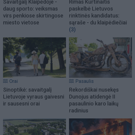
Savaitgalį Klaipėdoje -
Rimas Kurtinaitis
daug sporto: veiksmas
paskelbė Lietuvos
virs penkiose skirtingose
rinktinės kandidatus:
miesto vietose
sąraše - du klaipėdiečiai
(3)
Orai
Pasaulis
Sinoptikė: savaitgalį
Rekordiškai nusekęs
Lietuvoje vyraus gaivesni
Dunojus atidengė II
ir sausesni orai
pasaulinio karo laikų
radinius