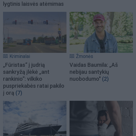
lygtinis laisvės atėmimas
Kriminalai
Žmonės
„Fūristas“ į judrią
Vaidas Baumila: „Aš
sankryžą įlėkė „ant
nebijau santykių
rankinio“: vilkiko
nuobodumo"
(2)
puspriekabės ratai pakilo
į orą
(7)