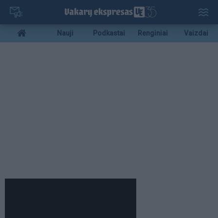
Pereiti
į
pagrindinį
Mobile
Nauji
Podkastai
Renginiai
Vaizdai
turinį
menu
bottom