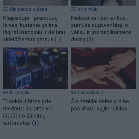
Klaipėdos pulsas
Kriminalai
Klaipėdoje - prancūzų
Niekšui panižo rankos:
laivas, kuriame galima
sumušė sugyventinę, o
išgirsti banginių ir delfinų
vėliau ir jos nepilnametę
skleidžiamus garsus
(1)
dukrą
(2)
Kriminalai
Laisvalaikis
Traukia it bites prie
Šie ženklai delne yra ne
medaus: kurorte vėl
pas visus: ką jie reiškia
ištuštino žaidimų
automatus
(1)