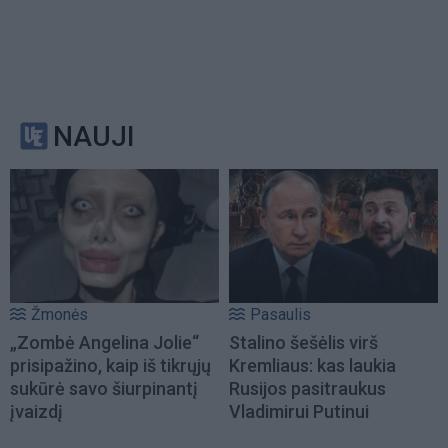
NAUJI
Žmonės
Pasaulis
„Zombė Angelina Jolie“
Stalino šešėlis virš
prisipažino, kaip iš tikrųjų
Kremliaus: kas laukia
sukūrė savo šiurpinantį
Rusijos pasitraukus
įvaizdį
Vladimirui Putinui