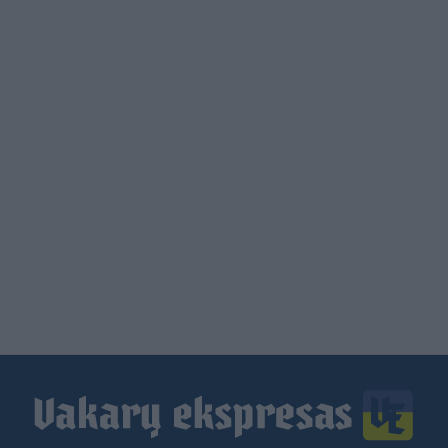
Load
More