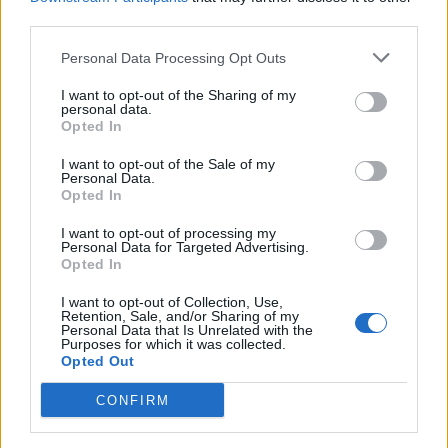
merginą
(3)
third parties.
Personal Data Processing Opt Outs
I want to opt-out of the Sharing of my
personal data.
Opted In
I want to opt-out of the Sale of my
Personal Data.
Kriminalai
Klaipėda
Opted In
Negrįžo iš Jūros šventės:
Kelininkai gali
artimieji laukė dvi
patriukšmauti naktį:
I want to opt-out of processing my
Personal Data for Targeted Advertising.
savaites
remontuojama svarbi
Opted In
eismo arterija
(3)
I want to opt-out of Collection, Use,
Retention, Sale, and/or Sharing of my
Personal Data that Is Unrelated with the
Purposes for which it was collected.
Opted Out
CONFIRM