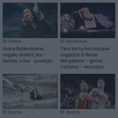
Kultūra
Horoskopai
Aušra Butkevičienė:
Taro kortų horoskopas
negaliu atskirti, kur -
rugpjūčio 8 dienai:
darbas, o kur - pomėgis
Mergelėms — ginčai,
Vėžiams — emocijos
Sportas
Sportas