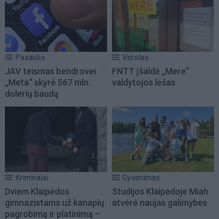
Pasaulis
Verslas
JAV teismas bendrovei
FNTT įšaldė „Mere“
„Meta“ skyrė 567 mln.
valdytojos lėšas
dolerių baudą
Kriminalai
Gyvenimas
Dviem Klaipėdos
Studijos Klaipėdoje Miah
gimnazistams už kanapių
atvėrė naujas galimybes
pagrobimą ir platinimą –