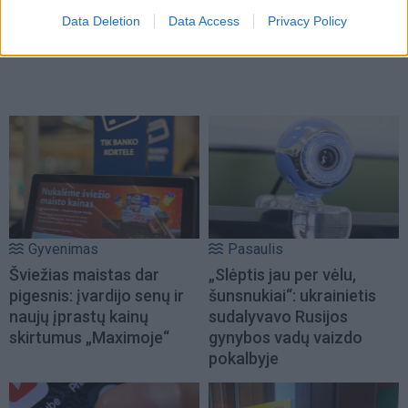
Data Deletion
Data Access
Privacy Policy
Gyvenimas
Pasaulis
Šviežias maistas dar
„Slėptis jau per vėlu,
pigesnis: įvardijo senų ir
šunsnukiai“: ukrainietis
naujų įprastų kainų
sudalyvavo Rusijos
skirtumus „Maximoje“
gynybos vadų vaizdo
pokalbyje