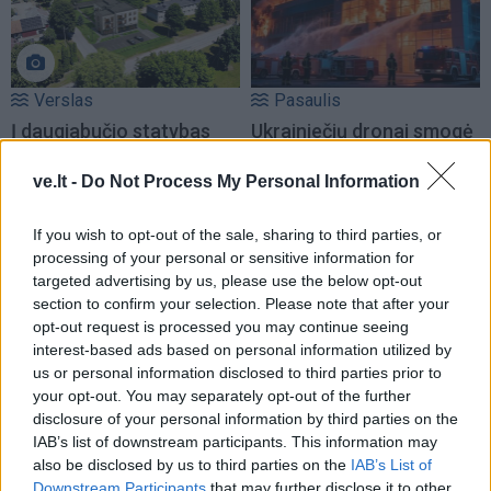
Verslas
Pasaulis
Į daugiabučio statybas
Ukrainiečių dronai smogė
kaime investuojantis
„Wildberries“ sandėliui
verslininkas: tai yra ateitis
Jekaterinburge, už 2000
ve.lt -
Do Not Process My Personal Information
(1)
km nuo sienos
If you wish to opt-out of the sale, sharing to third parties, or
processing of your personal or sensitive information for
targeted advertising by us, please use the below opt-out
section to confirm your selection. Please note that after your
opt-out request is processed you may continue seeing
interest-based ads based on personal information utilized by
us or personal information disclosed to third parties prior to
Pasaulis
Kriminalai
your opt-out. You may separately opt-out of the further
disclosure of your personal information by third parties on the
Nauji ISW duomenys:
Nelaukti svečiai išėjo ne
IAB’s list of downstream participants. This information may
Rusija į kovą siunčia
tik su „lauktuvėmis“: į
also be disclosed by us to third parties on the
IAB’s List of
Ukrainos karo belaisvius
nakties tamsą išsivedė ir
Downstream Participants
that may further disclose it to other