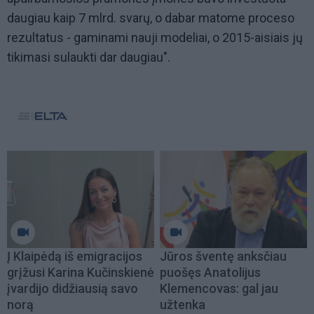
daugiau kaip 7 mlrd. svarų, o dabar matome proceso
rezultatus - gaminami nauji modeliai, o 2015-aisiais jų
tikimasi sulaukti dar daugiau".
Į Klaipėdą iš emigracijos
Jūros šventę anksčiau
grįžusi Karina Kučinskienė
puošęs Anatolijus
įvardijo didžiausią savo
Klemencovas: gal jau
norą
užtenka