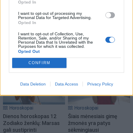
Opted In
I want to opt-out of processing my
Personal Data for Targeted Advertising.
Opted In
I want to opt-out of Collection, Use,
Retention, Sale, and/or Sharing of my
Personal Data that Is Unrelated with the
Purposes for which it was collected.
Opted Out
NAUJI
CONFIRM
Data Deletion
Data Access
Privacy Policy
Horoskopai
Horoskopai
Dienos horoskopas 12
Šiais mėnesiais gimę
Zodiako ženklų: Marsas
žmonės yra patys
gali sustiprinti
sėkmingiausi