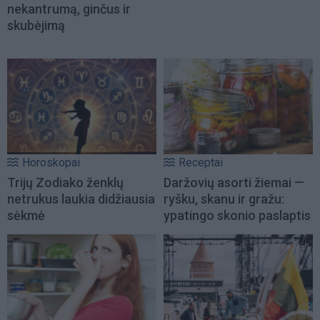
nekantrumą, ginčus ir
skubėjimą
Horoskopai
Receptai
Trijų Zodiako ženklų
Daržovių asorti žiemai —
netrukus laukia didžiausia
ryšku, skanu ir gražu:
sėkmė
ypatingo skonio paslaptis