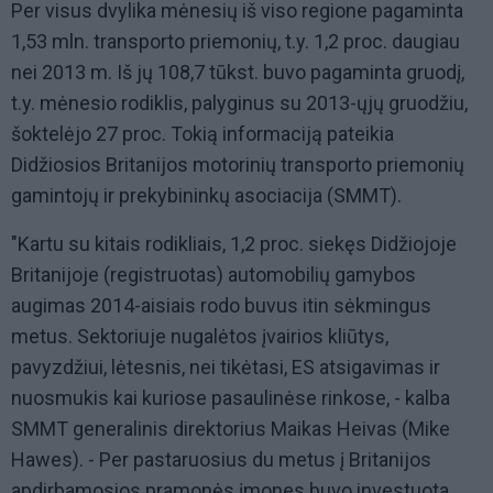
Per visus dvylika mėnesių iš viso regione pagaminta
1,53 mln. transporto priemonių, t.y. 1,2 proc. daugiau
nei 2013 m. Iš jų 108,7 tūkst. buvo pagaminta gruodį,
t.y. mėnesio rodiklis, palyginus su 2013-ųjų gruodžiu,
šoktelėjo 27 proc. Tokią informaciją pateikia
Didžiosios Britanijos motorinių transporto priemonių
gamintojų ir prekybininkų asociacija (SMMT).
"Kartu su kitais rodikliais, 1,2 proc. siekęs Didžiojoje
Britanijoje (registruotas) automobilių gamybos
augimas 2014-aisiais rodo buvus itin sėkmingus
metus. Sektoriuje nugalėtos įvairios kliūtys,
pavyzdžiui, lėtesnis, nei tikėtasi, ES atsigavimas ir
nuosmukis kai kuriose pasaulinėse rinkose, - kalba
SMMT generalinis direktorius Maikas Heivas (Mike
Hawes). - Per pastaruosius du metus į Britanijos
apdirbamosios pramonės įmones buvo investuota