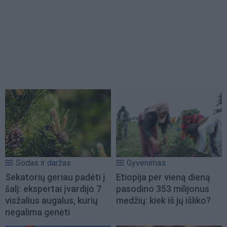
Sodas ir daržas
Gyvenimas
Sekatorių geriau padėti į
Etiopija per vieną dieną
šalį: ekspertai įvardijo 7
pasodino 353 milijonus
visžalius augalus, kurių
medžių: kiek iš jų išliko?
negalima genėti