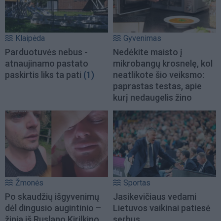
Klaipėda
Gyvenimas
Parduotuvės nebus -
Nedėkite maisto į
atnaujinamo pastato
mikrobangų krosnelę, kol
paskirtis liks ta pati
(1)
neatlikote šio veiksmo:
paprastas testas, apie
kurį nedaugelis žino
Žmonės
Sportas
Po skaudžių išgyvenimų
Jasikevičiaus vedami
dėl dingusio augintinio –
Lietuvos vaikinai patiesė
žinia iš Ruslano Kirilkino
serbus