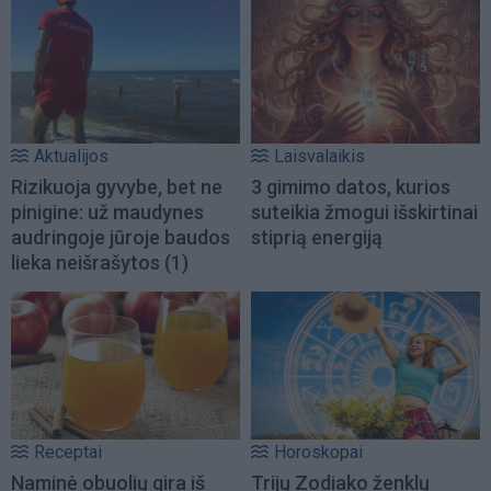
Aktualijos
Laisvalaikis
Rizikuoja gyvybe, bet ne
3 gimimo datos, kurios
pinigine: už maudynes
suteikia žmogui išskirtinai
audringoje jūroje baudos
stiprią energiją
lieka neišrašytos
(1)
Receptai
Horoskopai
Naminė obuolių gira iš
Trijų Zodiako ženklų