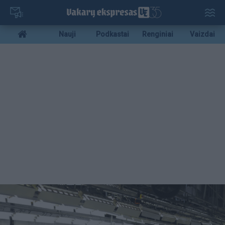
Pereiti
į
pagrindinį
Mobile
Nauji
Podkastai
Renginiai
Vaizdai
turinį
menu
bottom