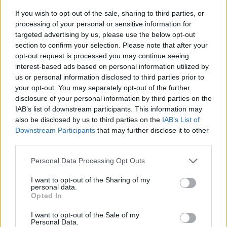
If you wish to opt-out of the sale, sharing to third parties, or
processing of your personal or sensitive information for
targeted advertising by us, please use the below opt-out
section to confirm your selection. Please note that after your
opt-out request is processed you may continue seeing
interest-based ads based on personal information utilized by
us or personal information disclosed to third parties prior to
Auto
Technologijos
your opt-out. You may separately opt-out of the further
„Mercedes Sprinter“ virto
Proveržis kosmoso
disclosure of your personal information by third parties on the
prabangiais namais ant
moksle: galingiausias
IAB’s list of downstream participants. This information may
also be disclosed by us to third parties on the
IAB’s List of
ratų: pristatytas
teleskopas užfiksavo
Downstream Participants
that may further disclose it to other
aukščiausios klasės
istorinius Saulės
third parties.
kemperis (nuotraukos)
paviršiaus kadrus
Personal Data Processing Opt Outs
I want to opt-out of the Sharing of my
personal data.
Opted In
I want to opt-out of the Sale of my
Personal Data.