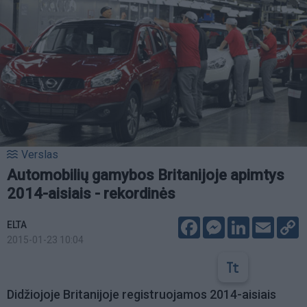
Verslas
Automobilių gamybos Britanijoje apimtys
2014-aisiais - rekordinės
Facebook
Messenger
LinkedIn
Email
C
ELTA
L
2015-01-23 10:04
Didžiojoje Britanijoje registruojamos 2014-aisiais