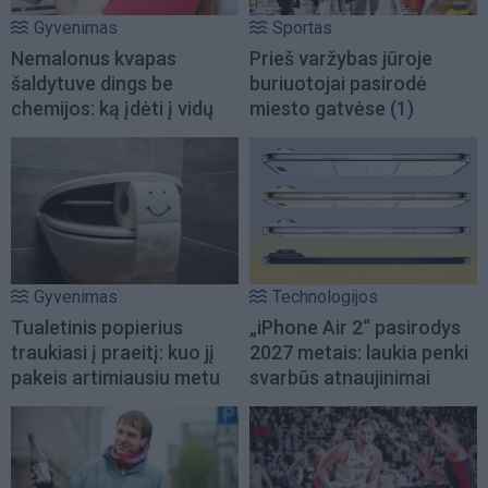
Gyvenimas
Sportas
Nemalonus kvapas
Prieš varžybas jūroje
šaldytuve dings be
buriuotojai pasirodė
chemijos: ką įdėti į vidų
miesto gatvėse
(1)
Gyvenimas
Technologijos
Tualetinis popierius
„iPhone Air 2“ pasirodys
traukiasi į praeitį: kuo jį
2027 metais: laukia penki
pakeis artimiausiu metu
svarbūs atnaujinimai