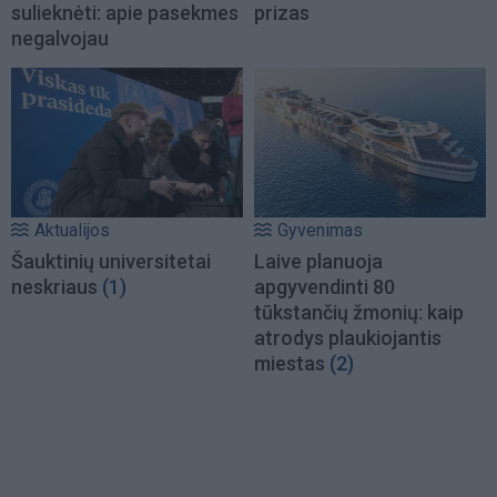
sulieknėti: apie pasekmes
prizas
negalvojau
Aktualijos
Gyvenimas
Šauktinių universitetai
Laive planuoja
neskriaus
(1)
apgyvendinti 80
tūkstančių žmonių: kaip
atrodys plaukiojantis
miestas
(2)