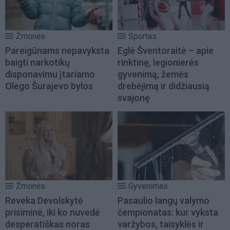
Žmonės
Sportas
Pareigūnams nepavyksta
Eglė Šventoraitė – apie
baigti narkotikų
rinktinę, legionierės
disponavimu įtariamo
gyvenimą, žemės
Olego Šurajevo bylos
drebėjimą ir didžiausią
svajonę
Žmonės
Gyvenimas
Reveka Devolskytė
Pasaulio langų valymo
prisiminė, iki ko nuvedė
čempionatas: kur vyksta
desperatiškas noras
varžybos, taisyklės ir