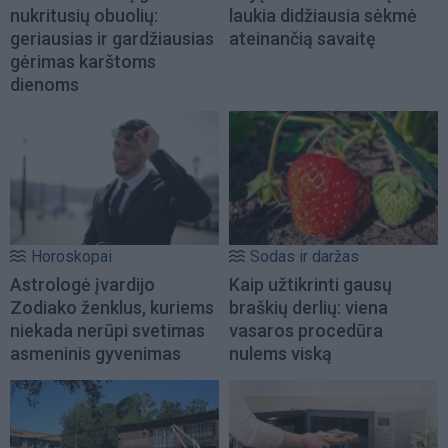
nukritusių obuolių:
laukia didžiausia sėkmė
geriausias ir gardžiausias
ateinančią savaitę
gėrimas karštoms
dienoms
Horoskopai
Sodas ir daržas
Astrologė įvardijo
Kaip užtikrinti gausų
Zodiako ženklus, kuriems
braškių derlių: viena
niekada nerūpi svetimas
vasaros procedūra
asmeninis gyvenimas
nulems viską