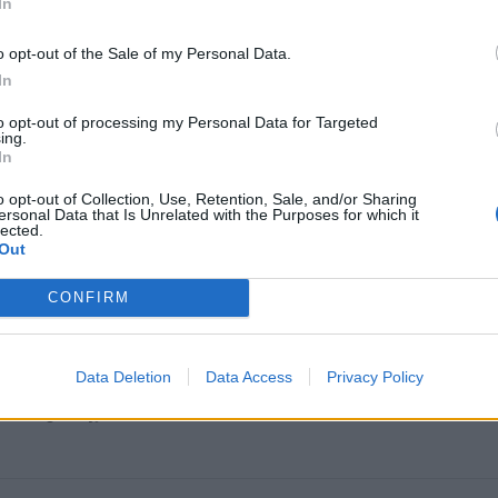
In
o opt-out of the Sale of my Personal Data.
In
to opt-out of processing my Personal Data for Targeted
ing.
In
o opt-out of Collection, Use, Retention, Sale, and/or Sharing
ersonal Data that Is Unrelated with the Purposes for which it
lected.
omiausi
Out
Tualetinis popierius traukiasi į praeitį: kuo jį pakeis
CONFIRM
artimiausiu metu
Data Deletion
Data Access
Privacy Policy
Kam reikalingas trečiasis skalbimo mašinos skyrelis:
daugelis jį sumaišo