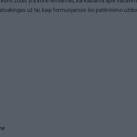
kurio žodis yra kone lemiamas, kai kalbama apie vairavi
 atsakingas už tai, kaip formuojamos šio patikrinimo uždu
me