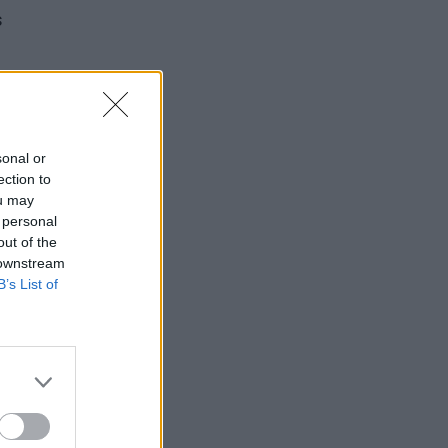
s
4 metų
toriai
sonal or
ection to
ou may
 personal
out of the
 downstream
gaus
B’s List of