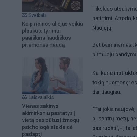
Tikslaus atsakymo 
Sveikata
patirtimi. Atrodo, k
Kaip ricinos aliejus veikia
Naujųjų.
plaukus: tyrimai
paaiškina liaudiškos
priemonės naudą
Bet baiminamasi, 
pirmuoju bandymu ro
Kai kurie instrukto
tokią nuomonę: esa
dar daugiau.
Laisvalaikis
Vienas sakinys
"Tai jokia naujovė
akimirksniu pastatys į
pusantrų metų, nes
vietą pasipūtusį žmogų:
psichologė atskleidė
pasiruošti", - į ta
paslaptį