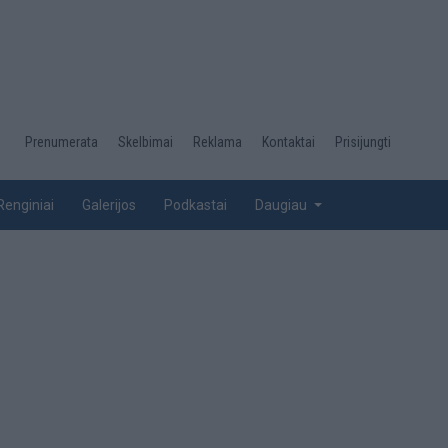
Desktop
Prenumerata
Skelbimai
Reklama
Kontaktai
Prisijungti
menu
top
Renginiai
Galerijos
Podkastai
Daugiau