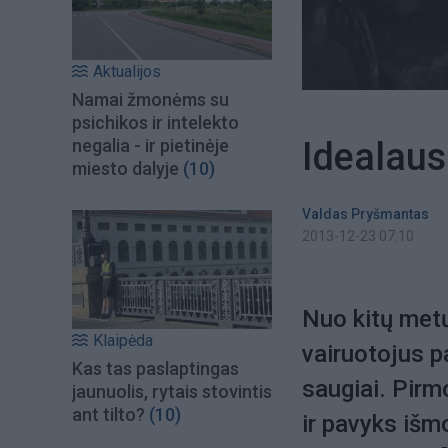
Aktualijos
Namai žmonėms su
psichikos ir intelekto
Idealaus
negalia - ir pietinėje
miesto dalyje
(10)
Valdas Pryšmantas
2013-12-23 07:10
Nuo kitų metų
Klaipėda
vairuotojus pa
Kas tas paslaptingas
saugiai. Pirmo
jaunuolis, rytais stovintis
ant tilto?
(10)
ir pavyks išm