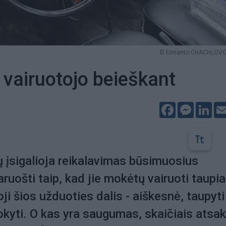
© Eimanto CHACHLOVO 
 vairuotojo beieškant
Facebook
Messeng
Lin
 įsigalioja reikalavimas būsimuosius
ruošti taip, kad jie mokėtų vairuoti taupiai
ji šios užduoties dalis - aiškesnė, taupyti
okyti. O kas yra saugumas, skaičiais atsak