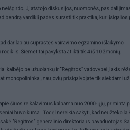
neišgirdo. Jį atstojo diskusijos, nuomonės, pasidalijima
ad bendrą vardiklį padės surasti tik praktika, kuri įsigalios
kad dar labiau suprastės vairavimo egzamino išlaikymo
diklis. Šiemet tai pavyksta atlikti tik 4 iš 10 žmonių.
riai kalbėjo be užuolankų ir "Regitros" vadovybei į akis rėž
t monopolininkai, naujovių prisigalvojate tik siekdami užd
, apie šiuos reikalavimus kalbama nuo 2000-ųjų, priminta p
eniai buvo kursai. Todėl nereikia sakyti, kad neužteko lai
i atsakė "Regitros" generalinio direktoriaus pavaduotojas Sa