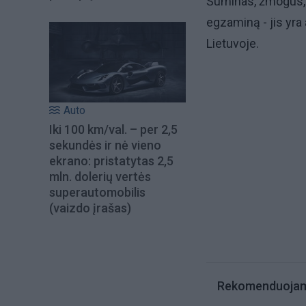
Šuminas, žmogus, 
egzaminą - jis yra
Lietuvoje.
Auto
Iki 100 km/val. – per 2,5
sekundės ir nė vieno
ekrano: pristatytas 2,5
mln. dolerių vertės
superautomobilis
(vaizdo įrašas)
Rekomenduoja