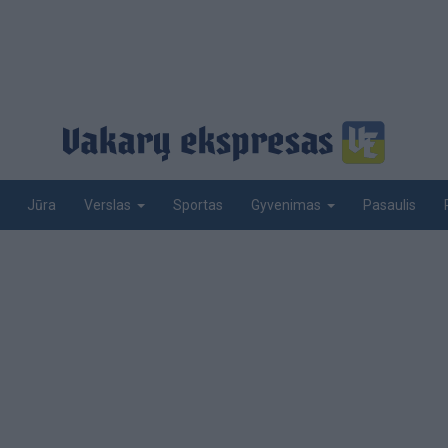
Jūra
Sportas
Pasaulis
Verslas
Gyvenimas