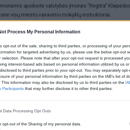
monėmis apsikeitė valstybės įmonės "Regitra" Klaipėdo
 kone visų miesto vairavimo mokyklų instruktoriai.
antieji vairuoti, kurie egzaminą laikys pirmosiomis 201
Not Process My Personal Information
o skirtumo neturėtų pajusti. Esą vairavimo mokyklų instruk
to opt-out of the sale, sharing to third parties, or processing of your per
nojo ir pagal ją mokinius ruošti turėjo jau kurį laiką.
formation for targeted advertising by us, please use the below opt-out s
r selection. Please note that after your opt-out request is processed y
inimas monopolija
eing interest-based ads based on personal information utilized by us or
disclosed to third parties prior to your opt-out. You may separately opt-
losure of your personal information by third parties on the IAB’s list of
mes mokome visada - kuras juk brangus. Bet kokie tie sau
. This information may also be disclosed by us to third parties on the
IA
i, į kuriuos bus atsižvelgiama?" - klausė instruktoriai.
Participants
that may further disclose it to other third parties.
l Data Processing Opt Outs
o opt-out of the Sharing of my personal data.