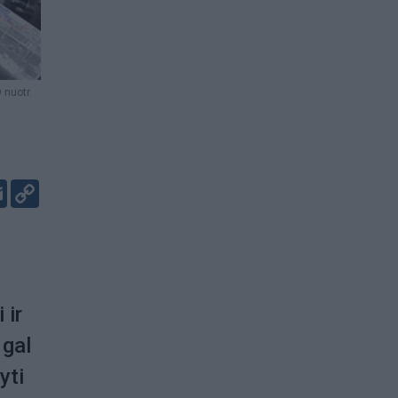
nuotr.
er
kedIn
Email
Copy
Link
 ir
 gal
yti