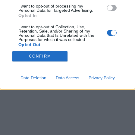
I want to opt-out of processing my
Personal Data for Targeted Advertising.
Opted In
This site is protected by
Sutinku su
taisyklėmis
reCAPTCHA and the Google
I want to opt-out of Collection, Use,
Retention, Sale, and/or Sharing of my
Privacy Policy
and
Terms of
Personal Data that Is Unrelated with the
Purposes for which it was collected.
Service
apply.
Opted Out
CONFIRM
Data Deletion
Data Access
Privacy Policy