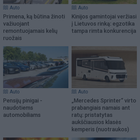
Auto
Auto
Primena, ką būtina žinoti
Kinijos gamintojai veržiasi
važiuojant
į Lietuvos rinką: egzotika
remontuojamais kelių
tampa rimta konkurencija
ruožais
Auto
Auto
Pensijų pinigai -
„Mercedes Sprinter“ virto
naudotiems
prabangiais namais ant
automobiliams
ratų: pristatytas
aukščiausios klasės
kemperis (nuotraukos)