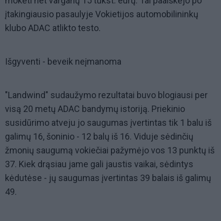
mokėti net varganų 15 tūkst. eurų. Tai paaiškėjo po
įtakingiausio pasaulyje Vokietijos automobilininkų
klubo ADAC atlikto testo.
Išgyventi - beveik neįmanoma
"Landwind" sudaužymo rezultatai buvo blogiausi per
visą 20 metų ADAC bandymų istoriją. Priekinio
susidūrimo atveju jo saugumas įvertintas tik 1 balu iš
galimų 16, šoninio - 12 balų iš 16. Viduje sėdinčių
žmonių saugumą vokiečiai pažymėjo vos 13 punktų iš
37. Kiek drąsiau jame gali jaustis vaikai, sėdintys
kėdutėse - jų saugumas įvertintas 39 balais iš galimų
49.