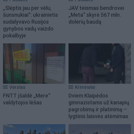
„Slėptis jau per vėlu,
JAV teismas bendrovei
šunsnukiai“: ukrainietis
„Meta“ skyrė 567 mln.
sudalyvavo Rusijos
dolerių baudą
gynybos vadų vaizdo
pokalbyje
Verslas
Kriminalai
FNTT įšaldė „Mere“
Dviem Klaipėdos
valdytojos lėšas
gimnazistams už kanapių
pagrobimą ir platinimą –
lygtinis laisvės atėmimas