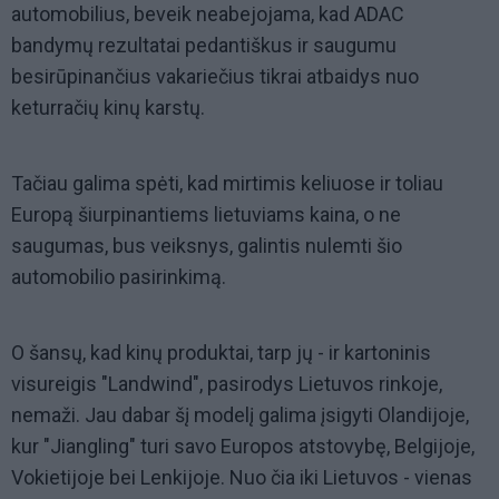
automobilius, beveik neabejojama, kad ADAC
bandymų rezultatai pedantiškus ir saugumu
besirūpinančius vakariečius tikrai atbaidys nuo
keturračių kinų karstų.
Tačiau galima spėti, kad mirtimis keliuose ir toliau
Europą šiurpinantiems lietuviams kaina, o ne
saugumas, bus veiksnys, galintis nulemti šio
automobilio pasirinkimą.
O šansų, kad kinų produktai, tarp jų - ir kartoninis
visureigis "Landwind", pasirodys Lietuvos rinkoje,
nemaži. Jau dabar šį modelį galima įsigyti Olandijoje,
kur "Jiangling" turi savo Europos atstovybę, Belgijoje,
Vokietijoje bei Lenkijoje. Nuo čia iki Lietuvos - vienas