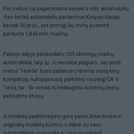
Per metus čia pagaminama beveik 6 mln. automobilių.
Vien birželį automobilių pardavimai Kinijoje išaugo
beveik 50 proc., per pirmąjį šių metų pusmetį
parduota 1,843 mln. mašinų.
Pačioje šalyje parduodami 355 skirtingų markių
automobiliai, tarp jų - ir nemažai plagiato. Jau prieš
metus "Honda" buvo padavusi į teismą vieną kinų
kompaniją, nukopijavusią parketinį visureigį CR-V.
Tiesa, tai - tik vienas iš nedaugelio autorinių teisių
pažeidimo atvejų.
Iš modelių padirbinėjimo gavę pelno, kinai ėmėsi ir
originalių modelių kūrimo, o dabar su savo
automobiliais susiruošė ir į žygį po pasaulį.