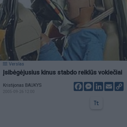
Verslas
Įsibėgėjusius kinus stabdo reiklūs vokiečiai
Facebook
Messenger
LinkedIn
Email
C
Kristijonas BAUKYS
L
2005-09-26 12:00