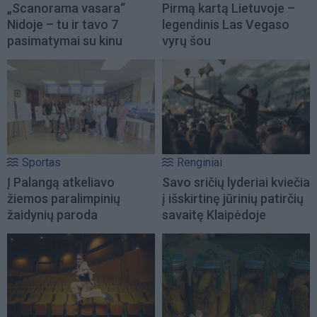
„Scanorama vasara“
Pirmą kartą Lietuvoje –
Nidoje – tu ir tavo 7
legendinis Las Vegaso
pasimatymai su kinu
vyrų šou
Sportas
Renginiai
Į Palangą atkeliavo
Savo sričių lyderiai kviečia
žiemos paralimpinių
į išskirtinę jūrinių patirčių
žaidynių paroda
savaitę Klaipėdoje