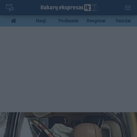
Pereiti
į
pagrindinį
Mobile
Nauji
Podkastai
Renginiai
Vaizdai
turinį
menu
bottom