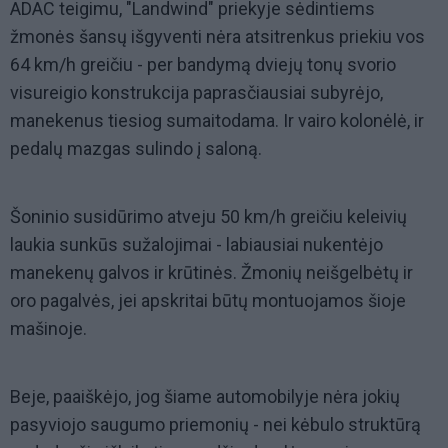
ADAC teigimu, "Landwind" priekyje sėdintiems
žmonės šansų išgyventi nėra atsitrenkus priekiu vos
64 km/h greičiu - per bandymą dviejų tonų svorio
visureigio konstrukcija paprasčiausiai subyrėjo,
manekenus tiesiog sumaitodama. Ir vairo kolonėlė, ir
pedalų mazgas sulindo į saloną.
Šoninio susidūrimo atveju 50 km/h greičiu keleivių
laukia sunkūs sužalojimai - labiausiai nukentėjo
manekenų galvos ir krūtinės. Žmonių neišgelbėtų ir
oro pagalvės, jei apskritai būtų montuojamos šioje
mašinoje.
Beje, paaiškėjo, jog šiame automobilyje nėra jokių
pasyviojo saugumo priemonių - nei kėbulo struktūrą