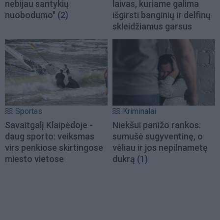
nebijau santykių
laivas, kuriame galima
nuobodumo"
(2)
išgirsti banginių ir delfinų
skleidžiamus garsus
Sportas
Kriminalai
Savaitgalį Klaipėdoje -
Niekšui panižo rankos:
daug sporto: veiksmas
sumušė sugyventinę, o
virs penkiose skirtingose
vėliau ir jos nepilnametę
miesto vietose
dukrą
(1)