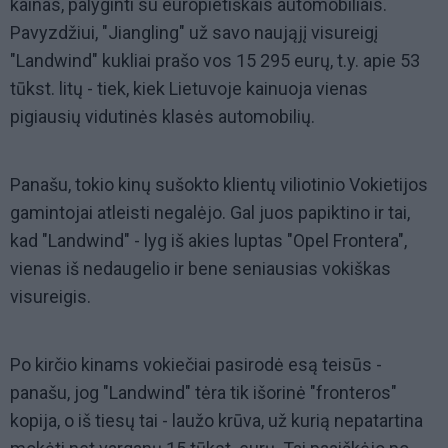
kainas, palyginti su europietiškais automobiliais.
Pavyzdžiui, "Jiangling" už savo naująjį visureigį
"Landwind" kukliai prašo vos 15 295 eurų, t.y. apie 53
tūkst. litų - tiek, kiek Lietuvoje kainuoja vienas
pigiausių vidutinės klasės automobilių.
Panašu, tokio kinų sušokto klientų viliotinio Vokietijos
gamintojai atleisti negalėjo. Gal juos papiktino ir tai,
kad "Landwind" - lyg iš akies luptas "Opel Frontera",
vienas iš nedaugelio ir bene seniausias vokiškas
visureigis.
Po kirčio kinams vokiečiai pasirodė esą teisūs -
panašu, jog "Landwind" tėra tik išorinė "fronteros"
kopija, o iš tiesų tai - laužo krūva, už kurią nepatartina