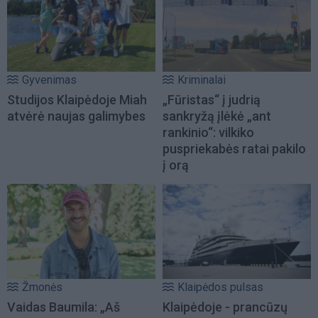
Gyvenimas
Kriminalai
Studijos Klaipėdoje Miah
„Fūristas“ į judrią
atvėrė naujas galimybes
sankryžą įlėkė „ant
rankinio“: vilkiko
puspriekabės ratai pakilo
į orą
Žmonės
Klaipėdos pulsas
Vaidas Baumila: „Aš
Klaipėdoje - prancūzų