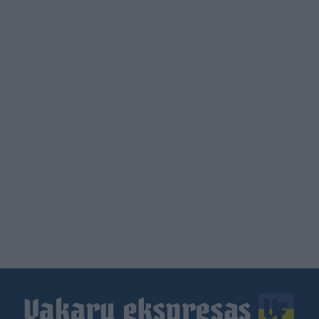
Load
More