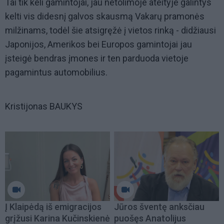
Tai tik keli gamintojai, jau netolimoje ateityje galintys
kelti vis didesnį galvos skausmą Vakarų pramonės
milžinams, todėl šie atsigręžė į vietos rinką - didžiausi
Japonijos, Amerikos bei Europos gamintojai jau
įsteigė bendras įmones ir ten parduoda vietoje
pagamintus automobilius.
Kristijonas BAUKYS
Į Klaipėdą iš emigracijos
Jūros šventę anksčiau
grįžusi Karina Kučinskienė
puošęs Anatolijus