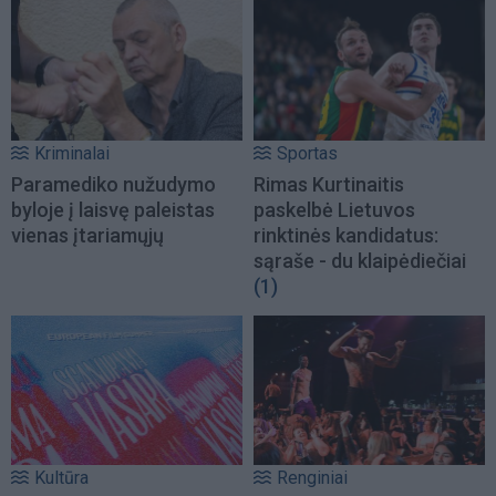
Kriminalai
Sportas
Paramediko nužudymo
Rimas Kurtinaitis
byloje į laisvę paleistas
paskelbė Lietuvos
vienas įtariamųjų
rinktinės kandidatus:
sąraše - du klaipėdiečiai
(1)
Kultūra
Renginiai