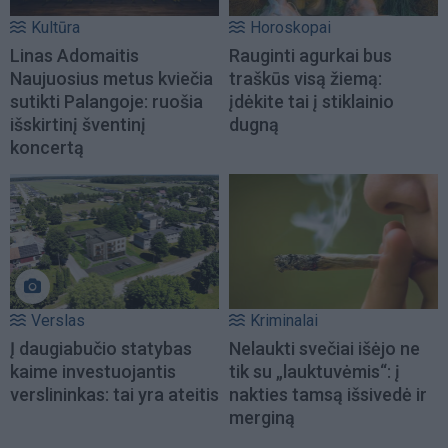
Kultūra
Horoskopai
Linas Adomaitis
Rauginti agurkai bus
Naujuosius metus kviečia
traškūs visą žiemą:
sutikti Palangoje: ruošia
įdėkite tai į stiklainio
išskirtinį šventinį
dugną
koncertą
Verslas
Kriminalai
Į daugiabučio statybas
Nelaukti svečiai išėjo ne
kaime investuojantis
tik su „lauktuvėmis“: į
verslininkas: tai yra ateitis
nakties tamsą išsivedė ir
merginą