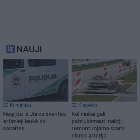
NAUJI
Kriminalai
Klaipėda
Negrįžo iš Jūros šventės:
Kelininkai gali
artimieji laukė dvi
patriukšmauti naktį:
savaites
remontuojama svarbi
eismo arterija