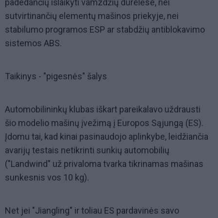
padedančių išlaikyti vamzdžių durelėse, nei
sutvirtinančių elementų mašinos priekyje, nei
stabilumo programos ESP ar stabdžių antiblokavimo
sistemos ABS.
Taikinys - "pigesnės" šalys
Automobilininkų klubas iškart pareikalavo uždrausti
šio modelio mašinų įvežimą į Europos Sąjungą (ES).
Įdomu tai, kad kinai pasinaudojo aplinkybe, leidžiančia
avarijų testais netikrinti sunkių automobilių
("Landwind" už privaloma tvarka tikrinamas mašinas
sunkesnis vos 10 kg).
Net jei "Jiangling" ir toliau ES pardavinės savo