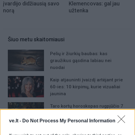
įvardijo didžiausią savo
Klemencovas: gal jau
norą
užtenka
Šiuo metu skaitomiausi
Pelių ir žiurkių baubas: kas
graužikus gąsdina labiau nei
nuodai
Kaip atjauninti įvaizdį artėjant prie
60-ies: 10 kirpimų, kurie vizualiai
jaunina
Taro kortų horoskopas rugpjūčio 7
dienai: Vandeniams – pasirinkimas,
Dvyniams – pagreitis
ve.lt -
Do Not Process My Personal Information