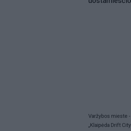
uostamiesčio 
Varžybos mieste - 
„Klaipėda Drift Cit