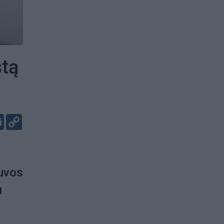
stą
er
kedIn
Email
Copy
Link
tuvos
u