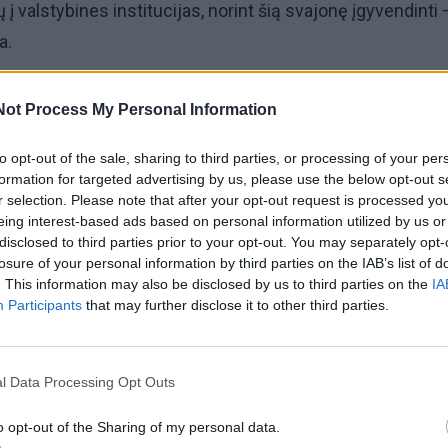
 į valstybines institucijas, norint šią svajonę įgyvendinti –
a.
a apie 10-ies skirtingų leidimų. Skamba nebaisiai, ar ne? 
Not Process My Personal Information
dalis yra ta, jog didesnė dalis šių leidimų yra išduodami
ų ir jie turi būti suderinti tarpusavyje. Tada ir prasideda pa
to opt-out of the sale, sharing to third parties, or processing of your per
formation for targeted advertising by us, please use the below opt-out s
ė“, - pasakoja vienas iš renginio organizatorių Vytautas
r selection. Please note that after your opt-out request is processed y
eing interest-based ads based on personal information utilized by us or
disclosed to third parties prior to your opt-out. You may separately opt-
losure of your personal information by third parties on the IAB’s list of
 iš savivaldybės, eismo sustabdymo leidimas iš policijos,
. This information may also be disclosed by us to third parties on the
IA
Participants
that may further disclose it to other third parties.
ikais bei ugniagesiais, viešojo transporto nukreipimo
 pradžia, pusė darbo. Toliau seka tribūnų, bei daugiau nei
ros pastatymo planai, parkingo schemos ir taip toliau ir tai
l Data Processing Opt Outs
idoms čia nėra, nes netinkamas žodelis ar skaičius gali reik
o opt-out of the Sharing of my personal data.
teks varstyti iš naujo, o mes tai jau ir taip darome užsimer