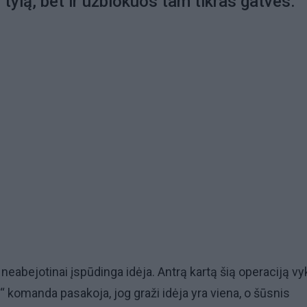
tylą, bet ir užblokuos tam tikras gatves.
neabejotinai įspūdinga idėja. Antrą kartą šią operaciją vy
y“ komanda pasakoja, jog graži idėja yra viena, o šūsnis