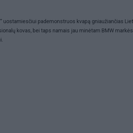
ity“ uostamiesčiui pademonstruos kvapą gniaužiančias Lie
sionalų kovas, bei taps namais jau minėtam BMW markės
i.