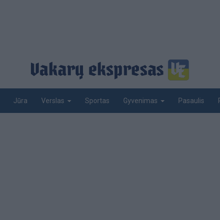
Jūra
Sportas
Pasaulis
Verslas
Gyvenimas