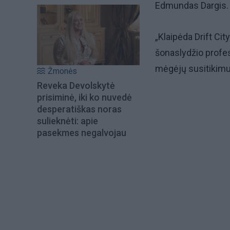
Edmundas Dargis.
„Klaipėda Drift C
šonaslydžio profe
mėgėjų susitikimu
Žmonės
Reveka Devolskytė
prisiminė, iki ko nuvedė
desperatiškas noras
sulieknėti: apie
pasekmes negalvojau