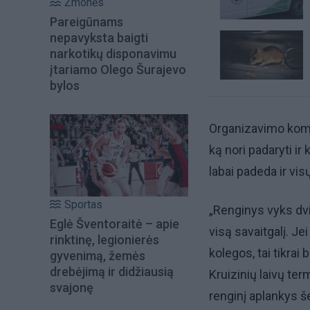
Žmonės
Pareigūnams
nepavyksta baigti
narkotikų disponavimu
įtariamo Olego Šurajevo
bylos
Organizavimo koman
ką nori padaryti ir
labai padeda ir vi
Sportas
„Renginys vyks dvi
Eglė Šventoraitė – apie
visą savaitgalį. J
rinktinę, legionierės
kolegos, tai tikra
gyvenimą, žemės
drebėjimą ir didžiausią
Kruizinių laivų te
svajonę
renginį aplankys še