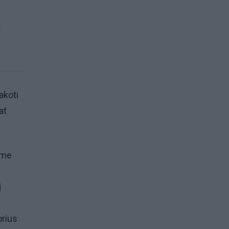
i
akoti
at
ime
į
orius