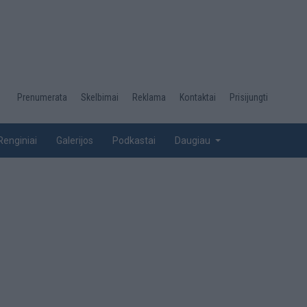
Desktop
Prenumerata
Skelbimai
Reklama
Kontaktai
Prisijungti
menu
top
Renginiai
Galerijos
Podkastai
Daugiau