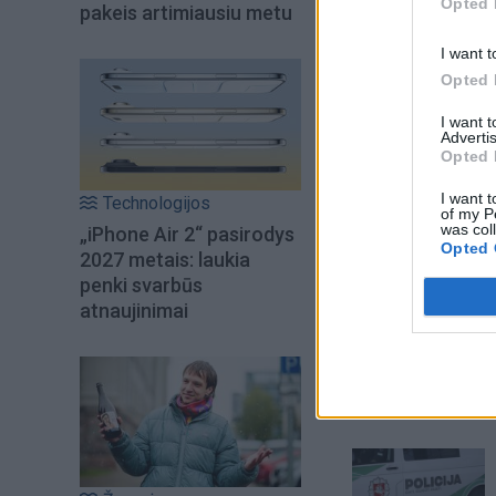
Opted 
pakeis artimiausiu metu
toliau renginio det
I want t
Opted 
I want 
Advertis
Opted 
I want t
Technologijos
of my P
was col
„iPhone Air 2“ pasirodys
Opted 
2027 metais: laukia
penki svarbūs
atnaujinimai
Šiuo metu skait