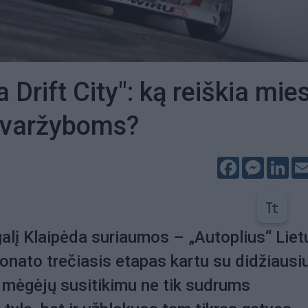
 Drift City": ką reiškia mie
i varžyboms?
Facebook
Messeng
Lin
galį Klaipėda suriaumos – „Autoplius“ Lie
ionato trečiasis etapas kartu su didžiausi
ėgėjų susitikimu ne tik sudrums