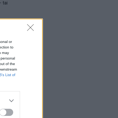
 tai
Ta,
rašų ir
sonal or
ection to
ou may
 personal
out of the
 downstream
B’s List of
p
šti,
kę“, -