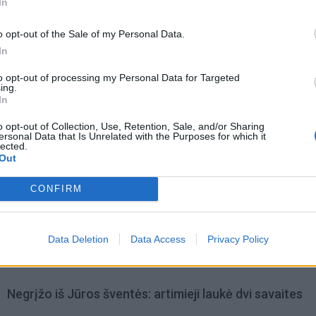
In
alėmis dalinasi Vytautas.
o opt-out of the Sale of my Personal Data.
In
to opt-out of processing my Personal Data for Targeted
ing.
In
o opt-out of Collection, Use, Retention, Sale, and/or Sharing
ersonal Data that Is Unrelated with the Purposes for which it
lected.
Out
CONFIRM
Data Deletion
Data Access
Privacy Policy
omiausi
Negrįžo iš Jūros šventės: artimieji laukė dvi savaites