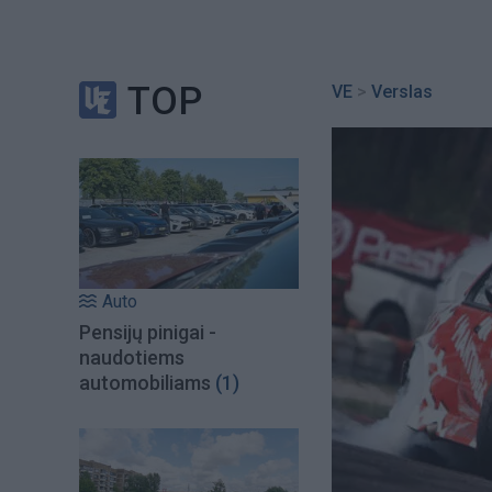
TOP
VE
>
Verslas
Auto
Pensijų pinigai -
naudotiems
automobiliams
(1)