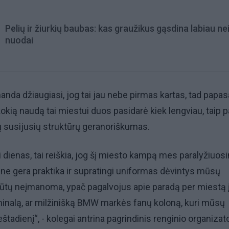
Pelių ir žiurkių baubas: kas graužikus gąsdina labiau ne
nuodai
da džiaugiasi, jog tai jau nebe pirmas kartas, tad papas
 kokią naudą tai miestui duos pasidarė kiek lengviau, taip p
sų susijusių struktūrų geranoriškumas.
 dienas, tai reiškia, jog šį miesto kampą mes paralyžiuos
ei ne gera praktika ir supratingi uniformas dėvintys mūsų
i būtų neįmanoma, ypač pagalvojus apie paradą per miestą 
rminalą, ar milžinišką BMW markės fanų koloną, kuri mūsų
štadienį“, - kolegai antrina pagrindinis renginio organizat