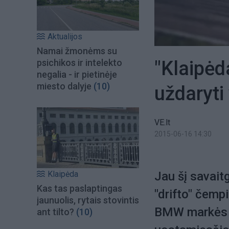
Aktualijos
Namai žmonėms su
"Klaipėda
psichikos ir intelekto
negalia - ir pietinėje
miesto dalyje
(10)
uždaryt
VE.lt
2015-06-16 14:30
Klaipėda
Jau šį savait
Kas tas paslaptingas
"drifto" čemp
jaunuolis, rytais stovintis
BMW markės m
ant tilto?
(10)