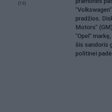
pramonės pasa
(13)
"Volkswagen" 
pradžios. Disk
Motors" (GM)
"Opel" markę, 
šis sandoris g
politinei padė