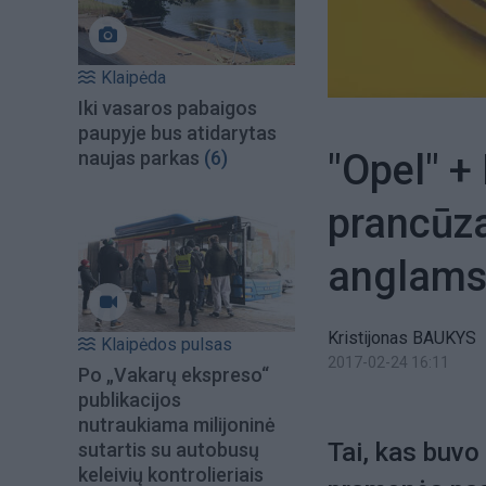
Klaipėda
Iki vasaros pabaigos
paupyje bus atidarytas
"Opel" +
naujas parkas
(6)
prancūza
anglam
Kristijonas BAUKYS
Klaipėdos pulsas
2017-02-24 16:11
Po „Vakarų ekspreso“
publikacijos
nutraukiama milijoninė
Tai, kas buvo
sutartis su autobusų
keleivių kontrolieriais