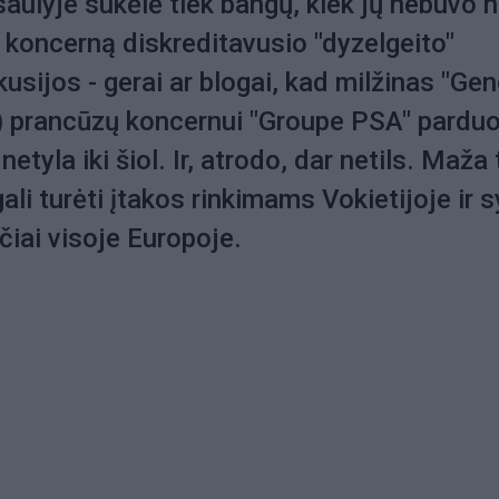
ulyje sukėlė tiek bangų, kiek jų nebuvo 
koncerną diskreditavusio "dyzelgeito"
usijos - gerai ar blogai, kad milžinas "Gen
 prancūzų koncernui "Groupe PSA" pardu
netyla iki šiol. Ir, atrodo, dar netils. Maža 
ali turėti įtakos rinkimams Vokietijoje ir s
čiai visoje Europoje.