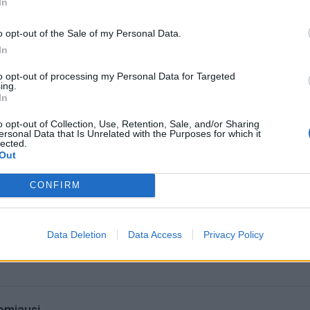
In
ilių gamintoja Europoje po "Volkswagen". Preliminari sa
o opt-out of the Sale of my Personal Data.
rų. PSA sumokėtų amerikiečiams pusę šios sumos, ilgalaik
In
darytų kitą pusę.
to opt-out of processing my Personal Data for Targeted
ing.
In
o opt-out of Collection, Use, Retention, Sale, and/or Sharing
ersonal Data that Is Unrelated with the Purposes for which it
lected.
Out
CONFIRM
Data Deletion
Data Access
Privacy Policy
omiausi