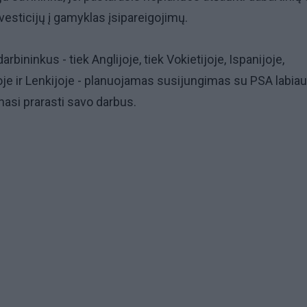
vesticijų į gamyklas įsipareigojimų.
rbininkus - tiek Anglijoje, tiek Vokietijoje, Ispanijoje,
oje ir Lenkijoje - planuojamas susijungimas su PSA labiaus
nasi prarasti savo darbus.