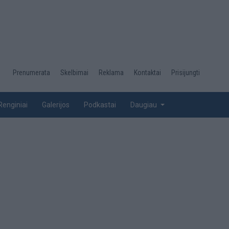
Desktop
Prenumerata
Skelbimai
Reklama
Kontaktai
Prisijungti
menu
top
Renginiai
Galerijos
Podkastai
Daugiau