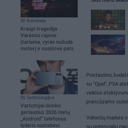
Kriminalai
Kraupi tragedija
Varėnos rajone:
įtariama, vyras nužudė
moterį ir nusišovė pats
Priežastimi, kodėl
su "Opel", PSA ats
veiklos efektyvumą
Technologijos
prancūzams suteik
Vartotojai išrinko
geriausius 2026 metų
Vokiečių markės v
„Android“ telefonus:
lyderis nustebino
su potencialiu nau