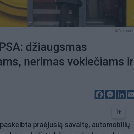
© "Reuters"
 PSA: džiaugsmas
ms, nerimas vokiečiams ir
s
Facebook
Messeng
Lin
 paskelbta praėjusią savaitę, automobilių