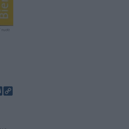
 nuotr.
er
kedIn
Email
Copy
Link