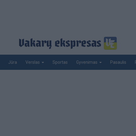
Jūra
Sportas
Pasaulis
Verslas
Gyvenimas