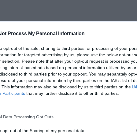
Not Process My Personal Information
to opt-out of the sale, sharing to third parties, or processing of your per
t", "Citroen" ir DS automobilių gamintojas "Groupe PSA" sv
formation for targeted advertising by us, please use the below opt-out s
M priklausantį "Opel" verslą Europoje, buvo kaip perkūnas
r selection. Please note that after your opt-out request is processed y
paisant to, kad, kaip paaiškėjo, abi pusės derėjosi gana ilg
eing interest-based ads based on personal information utilized by us or
disclosed to third parties prior to your opt-out. You may separately opt-
u pasiektas baigiamasis etapas.
losure of your personal information by third parties on the IAB’s list of
. This information may also be disclosed by us to third parties on the
IA
Participants
that may further disclose it to other third parties.
ų ne tik "Opel", bet ir šios kompanijos valdoma "Vauxhall
Karalystėje.
l Data Processing Opt Outs
ninkus
o opt-out of the Sharing of my personal data.
ejotinai supurtytų automobilių rinką, o PSA taptų antra