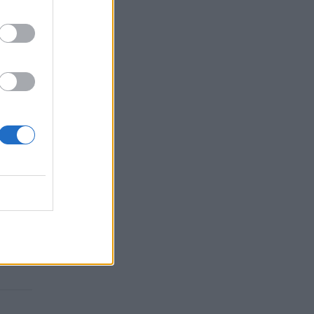
ndorio
iai