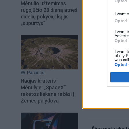
Opted 
Mėnulio užtemimas
didžiausia automob
rugpjūčio 28 dieną atneš
I want t
didelių pokyčių: ką jis
vertė - 2 mlrd. eu
Opted 
„supurtys“
įsipareigojimai su
I want 
Advertis
Opted 
I want t
of my P
was col
Opted 
Pasaulis
Naujas krateris
Mėnulyje: „SpaceX“
raketos liekana rėžėsi į
Žemės palydovą
Šiuo metu skait