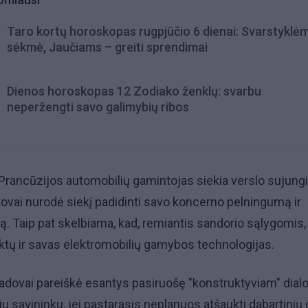
Taro kortų horoskopas rugpjūčio 6 dienai: Svarstyklė
sėkmė, Jaučiams – greiti sprendimai
Dienos horoskopas 12 Zodiako ženklų: svarbu
neperžengti savo galimybių ribos
 Prancūzijos automobilių gamintojas siekia verslo sujun
tovai nurodė siekį padidinti savo koncerno pelningumą ir
. Taip pat skelbiama, kad, remiantis sandorio sąlygomis
tų ir savas elektromobilių gamybos technologijas.
adovai pareiškė esantys pasiruošę "konstruktyviam" dial
ju savininku, jei pastarasis neplanuos atšaukti dabartinių