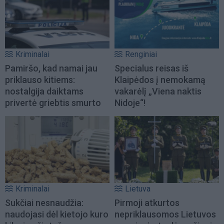
Kriminalai
Renginiai
Pamiršo, kad namai jau
Specialus reisas iš
priklauso kitiems:
Klaipėdos į nemokamą
nostalgija daiktams
vakarėlį „Viena naktis
privertė griebtis smurto
Nidoje“!
Kriminalai
Lietuva
Sukčiai nesnaudžia:
Pirmoji atkurtos
naudojasi dėl kietojo kuro
nepriklausomos Lietuvos