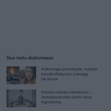
Šiuo metu skaitomiausi
Aiškiaregės pranašystė: numatė
katastrofišką karo pabaigą
Ukrainoje
Plaukai mažiau riebaluosis: į
šampūną tereikia įberti vieną
ingredientą