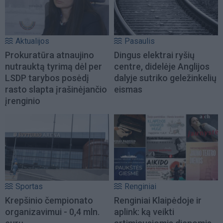
Aktualijos
Pasaulis
Prokuratūra atnaujino
Dingus elektrai ryšių
nutrauktą tyrimą dėl per
centre, didelėje Anglijos
LSDP tarybos posėdį
dalyje sutriko geležinkelių
rasto slapta įrašinėjančio
eismas
įrenginio
Sportas
Renginiai
Krepšinio čempionato
Renginiai Klaipėdoje ir
organizavimui - 0,4 mln.
aplink: ką veikti