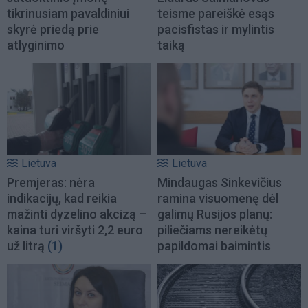
tikrinusiam pavaldiniui
teisme pareiškė esąs
skyrė priedą prie
pacisfistas ir mylintis
atlyginimo
taiką
Lietuva
Lietuva
Premjeras: nėra
Mindaugas Sinkevičius
indikacijų, kad reikia
ramina visuomenę dėl
mažinti dyzelino akcizą –
galimų Rusijos planų:
kaina turi viršyti 2,2 euro
piliečiams nereikėtų
už litrą
(1)
papildomai baimintis