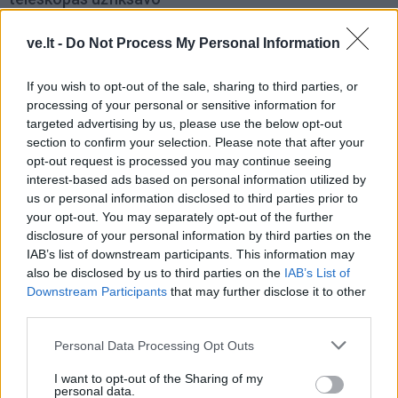
istorinius Saulės
paviršiaus kadrus
ve.lt -
Do Not Process My Personal Information
If you wish to opt-out of the sale, sharing to third parties, or
processing of your personal or sensitive information for
targeted advertising by us, please use the below opt-out
section to confirm your selection. Please note that after your
opt-out request is processed you may continue seeing
interest-based ads based on personal information utilized by
Verslas
Verslas
us or personal information disclosed to third parties prior to
Nedideliame mieste - per
Daugiau pajėgumų
your opt-out. You may separately opt-out of the further
disclosure of your personal information by third parties on the
maža parduotuvė: teko
„Panamax“ laivų remontui
IAB’s list of downstream participants. This information may
padidinti
Klaipėdoje: padėtas naujo
also be disclosed by us to third parties on the
IAB’s List of
plūdriojo doko kilis
Downstream Participants
that may further disclose it to other
third parties.
Personal Data Processing Opt Outs
I want to opt-out of the Sharing of my
personal data.