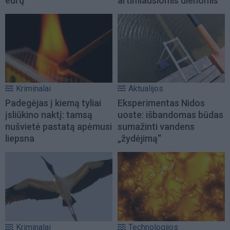
eurų
artimiausiomis dienomis
Kriminalai
Aktualijos
Padegėjas į kiemą tyliai
Eksperimentas Nidos
įsliūkino naktį: tamsą
uoste: išbandomas būdas
nušvietė pastatą apėmusi
sumažinti vandens
liepsna
„žydėjimą“
Kriminalai
Technologijos