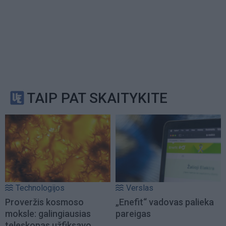
TAIP PAT SKAITYKITE
Technologijos
Verslas
Proveržis kosmoso
„Enefit“ vadovas palieka
moksle: galingiausias
pareigas
teleskopas užfiksavo