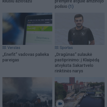
kilusiu ažiotažu
premjerė atgulė amžinojo
poilsio
(1)
Verslas
Sportas
„Enefit“ vadovas palieka
„Dragūnas“ sulaukė
pareigas
pastiprinimo: į Klaipėdą
atvyksta Sakartvelo
rinktinės narys