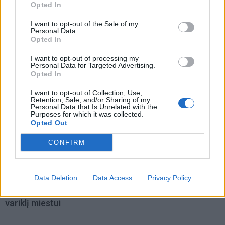
Opted In
Technologijos
Technologijos
I want to opt-out of the Sale of my
Personal Data.
„Samsung“ telefonuose
Vartotojai išrinko
Opted In
rasta galimybė atgauti iki
geriausius 2026 metų
10 GB atminties
„Android“ telefonus:
I want to opt-out of processing my
Personal Data for Targeted Advertising.
neištrinant programėlių
lyderis nustebino
Opted In
I want to opt-out of Collection, Use,
Retention, Sale, and/or Sharing of my
Personal Data that Is Unrelated with the
Purposes for which it was collected.
Opted Out
CONFIRM
Auto
Auto
Važiuojate tik trumpus
Klaipėdiečių automobiliai:
Data Deletion
Data Access
Privacy Policy
atstumus? Specialistai
kiek ir kokių daugiausiai
įvardijo patikimiausią
variklį miestui