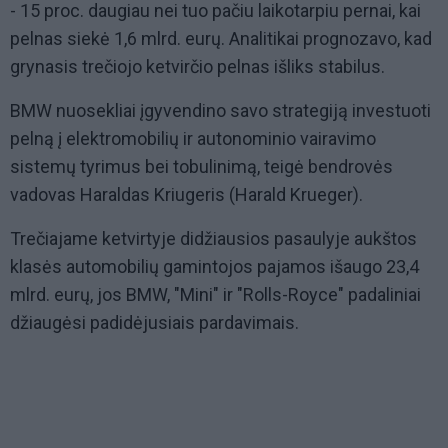
- 15 proc. daugiau nei tuo pačiu laikotarpiu pernai, kai
pelnas siekė 1,6 mlrd. eurų. Analitikai prognozavo, kad
grynasis trečiojo ketvirčio pelnas išliks stabilus.
BMW nuosekliai įgyvendino savo strategiją investuoti
pelną į elektromobilių ir autonominio vairavimo
sistemų tyrimus bei tobulinimą, teigė bendrovės
vadovas Haraldas Kriugeris (Harald Krueger).
Trečiajame ketvirtyje didžiausios pasaulyje aukštos
klasės automobilių gamintojos pajamos išaugo 23,4
mlrd. eurų, jos BMW, "Mini" ir "Rolls-Royce" padaliniai
džiaugėsi padidėjusiais pardavimais.