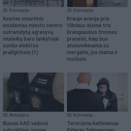
Kriminalai
Kriminalai
Keistas smurtinis
Kraupi avarija prie
incidentas miesto centre:
Vilniaus atėmė tris
sutramdytą agresyvų
brangiausius žmones:
mušeiką baro lankytojai
pranešė, kaip bus
surišo elektros
atsisveikinama su
prailgintuvu
(1)
mergaite, jos mama ir
močiute
Aktualijos
Kriminalai
Buvusi AAD vadovė
Terorizmu kaltinamas
sutuoktinio įmonę
Eldaras Salmanovas