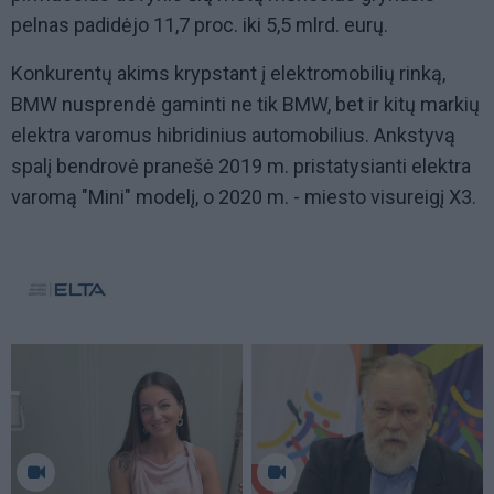
pelnas padidėjo 11,7 proc. iki 5,5 mlrd. eurų.
Konkurentų akims krypstant į elektromobilių rinką,
BMW nusprendė gaminti ne tik BMW, bet ir kitų markių
elektra varomus hibridinius automobilius. Ankstyvą
spalį bendrovė pranešė 2019 m. pristatysianti elektra
varomą "Mini" modelį, o 2020 m. - miesto visureigį X3.