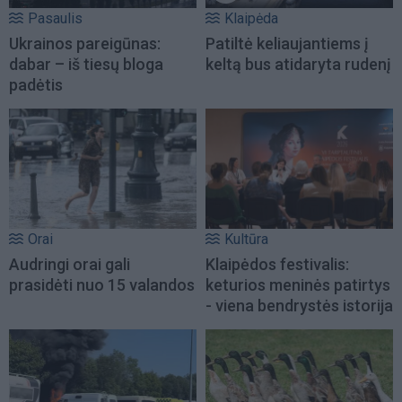
Pasaulis
Klaipėda
Ukrainos pareigūnas:
Patiltė keliaujantiems į
dabar – iš tiesų bloga
keltą bus atidaryta rudenį
padėtis
Orai
Kultūra
Audringi orai gali
Klaipėdos festivalis:
prasidėti nuo 15 valandos
keturios meninės patirtys
- viena bendrystės istorija