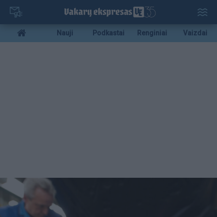
Pereiti
į
pagrindinį
Mobile
Nauji
Podkastai
Renginiai
Vaizdai
turinį
menu
bottom