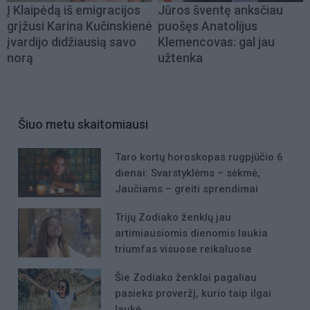
Į Klaipėdą iš emigracijos
Jūros šventę anksčiau
grįžusi Karina Kučinskienė
puošęs Anatolijus
įvardijo didžiausią savo
Klemencovas: gal jau
norą
užtenka
Šiuo metu skaitomiausi
Taro kortų horoskopas rugpjūčio 6
dienai: Svarstyklėms – sėkmė,
Jaučiams – greiti sprendimai
Trijų Zodiako ženklų jau
artimiausiomis dienomis laukia
triumfas visuose reikaluose
Šie Zodiako ženklai pagaliau
pasieks proveržį, kurio taip ilgai
laukė