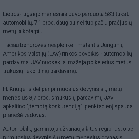
Liepos-rugsėjo mėnesiais buvo parduota 583 tūkst.
automobilių, 7,1 proc. daugiau nei tuo pačiu praėjusių
metų laikotarpiu.
Tačiau bendrovės neaplenkė rimstantis Jungtinių
Amerikos Valstijų (JAV) rinkos poveikis - automobilių
pardavimai JAV nuosekliai mažėja po kelerius metus
trukusių rekordinių pardavimų.
H. Kriugeris dėl per pirmuosius devynis šių metų
mėnesius 8,7 proc. smukusių pardavimų JAV
apkaltino "įtemptą konkurenciją", penktadienį spaudai
pranešė vadovas.
Automobilių gamintoja užkariauja kitus regionus, o per
pirmuosius devynis šių metų mėnesius grynasis