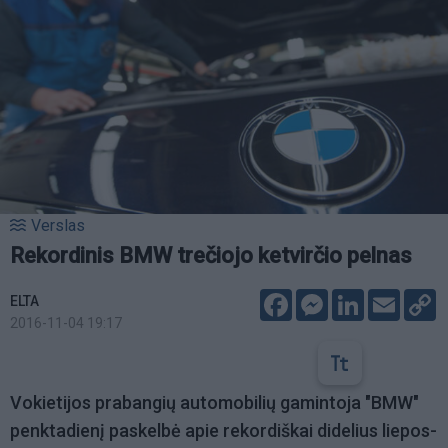
Verslas
Rekordinis BMW trečiojo ketvirčio pelnas
Facebook
Messenger
LinkedIn
Email
C
ELTA
L
2016-11-04 19:17
Vokietijos prabangių automobilių gamintoja "BMW"
penktadienį paskelbė apie rekordiškai didelius liepos-