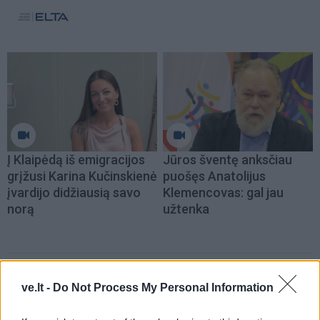
Į Klaipėdą iš emigracijos
Jūros šventę anksčiau
grįžusi Karina Kučinskienė
puošęs Anatolijus
įvardijo didžiausią savo
Klemencovas: gal jau
norą
užtenka
Šiuo metu skaitomiausi
ve.lt -
Do Not Process My Personal Information
Aiškiaregės pranašystė: numatė