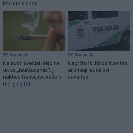
km nuo sienos
Kriminalai
Kriminalai
Nelaukti svečiai išėjo ne
Negrįžo iš Jūros šventės:
tik su „lauktuvėmis“: į
artimieji laukė dvi
nakties tamsą išsivedė ir
savaites
merginą
(3)