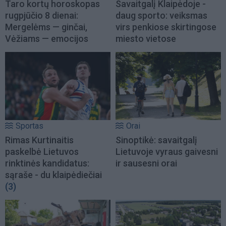
Taro kortų horoskopas
Savaitgalį Klaipėdoje -
rugpjūčio 8 dienai:
daug sporto: veiksmas
Mergelėms — ginčai,
virs penkiose skirtingose
Vėžiams — emocijos
miesto vietose
Sportas
Orai
Rimas Kurtinaitis
Sinoptikė: savaitgalį
paskelbė Lietuvos
Lietuvoje vyraus gaivesni
rinktinės kandidatus:
ir sausesni orai
sąraše - du klaipėdiečiai
(3)