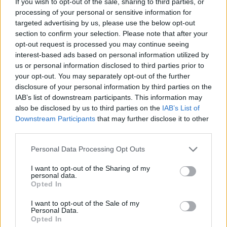
If you wish to opt-out of the sale, sharing to third parties, or
katastrofišką karo pabaigą
processing of your personal or sensitive information for
Ukrainoje
targeted advertising by us, please use the below opt-out
section to confirm your selection. Please note that after your
Negrįžo iš Jūros šventės: artimieji
opt-out request is processed you may continue seeing
laukė dvi savaites
interest-based ads based on personal information utilized by
us or personal information disclosed to third parties prior to
your opt-out. You may separately opt-out of the further
„Fūristas“ į judrią sankryžą įlėkė „ant
disclosure of your personal information by third parties on the
rankinio“: vilkiko puspriekabės ratai
IAB’s list of downstream participants. This information may
pakilo į orą
also be disclosed by us to third parties on the
IAB’s List of
Downstream Participants
that may further disclose it to other
third parties.
Personal Data Processing Opt Outs
I want to opt-out of the Sharing of my
personal data.
Raktažodžiai
Opted In
konstitucinis teismas
motinystės išmokos
I want to opt-out of the Sale of my
Personal Data.
Opted In