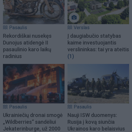
Pasaulis
Verslas
Rekordiškai nusekęs
Į daugiabučio statybas
Dunojus atidengė II
kaime investuojantis
pasaulinio karo laikų
verslininkas: tai yra ateitis
radinius
(1)
Pasaulis
Pasaulis
Ukrainiečių dronai smogė
Nauji ISW duomenys:
„Wildberries“ sandėliui
Rusija į kovą siunčia
Jekaterinburge, už 2000
Ukrainos karo belaisvius