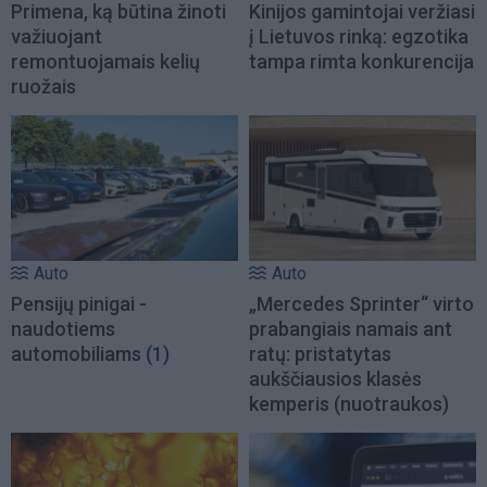
Primena, ką būtina žinoti
Kinijos gamintojai veržiasi
važiuojant
į Lietuvos rinką: egzotika
remontuojamais kelių
tampa rimta konkurencija
ruožais
Auto
Auto
Pensijų pinigai -
„Mercedes Sprinter“ virto
naudotiems
prabangiais namais ant
automobiliams
(1)
ratų: pristatytas
aukščiausios klasės
kemperis (nuotraukos)