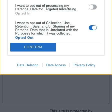
Komentarai
I want to opt-out of processing my
Personal Data for Targeted Advertising.
Opted In
I want to opt-out of Collection, Use,
Rašyti komentarą
Retention, Sale, and/or Sharing of my
Personal Data that Is Unrelated with the
Purposes for which it was collected.
Jūsų vardas
Opted Out
CONFIRM
Komentaras
Data Deletion
Data Access
Privacy Policy
This site is protected by