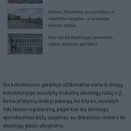
Namai žmonėms su psichikos ir
intelekto negalia - ir pietinėje
miesto dalyje
Kas tas paslaptingas jaunuolis,
rytais stovintis ant tilto?
Šia konstitucine garantija užtikrinama viena iš dviejų
Konstitucijoje nurodytų mokamų atostogų rūšių ir ji
lemia įstatymų leidėjo pareigą, be kita ko, nustatyti
tokį teisinį reguliavimą, pagal kurį šių atostogų
apmokėjimas būtų siejamas su dirbančios moters iki
atostogų gautu atlyginimu.