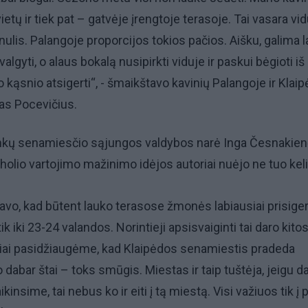
ietų ir tiek pat – gatvėje įrengtoje terasoje. Tai vasara vi
 nulis. Palangoje proporcijos tokios pačios. Aišku, galima 
algyti, o alaus bokalą nusipirkti viduje ir paskui bėgioti iš
 kąsnio atsigerti“, - šmaikštavo kavinių Palangoje ir Klai
as Pocevičius.
inkų senamiesčio sąjungos valdybos narė Inga Česnakie
koholio vartojimo mažinimo idėjos autoriai nuėjo ne tuo keli
zavo, kad būtent lauko terasose žmonės labiausiai prisiger
 iki 23-24 valandos. Norintieji apsisvaiginti tai daro kito
niai pasidžiaugėme, kad Klaipėdos senamiestis pradeda
o dabar štai – toks smūgis. Miestas ir taip tuštėja, jeigu da
insime, tai nebus ko ir eiti į tą miestą. Visi važiuos tik į p