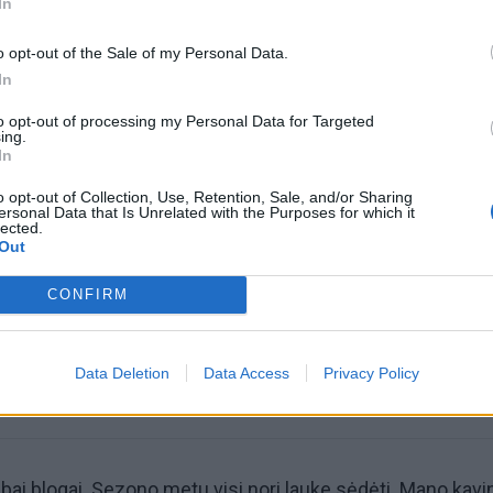
In
o opt-out of the Sale of my Personal Data.
In
to opt-out of processing my Personal Data for Targeted
ing.
In
o opt-out of Collection, Use, Retention, Sale, and/or Sharing
omiausi
ersonal Data that Is Unrelated with the Purposes for which it
lected.
Out
Pelių ir žiurkių baubas: kas graužikus gąsdina labiau ne
nuodai
CONFIRM
Negrįžo iš Jūros šventės: artimieji laukė dvi savaites
Data Deletion
Data Access
Privacy Policy
labai blogai. Sezono metu visi nori lauke sėdėti. Mano kavi