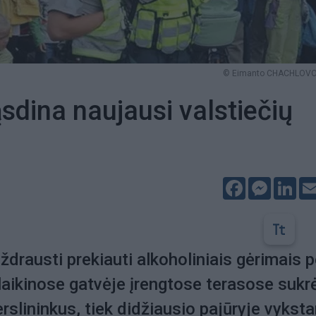
© Eimanto CHACHLOVO 
ąsdina naujausi valstiečių
Facebook
Messeng
Lin
drausti prekiauti alkoholiniais gėrimais p
 laikinose gatvėje įrengtose terasose sukr
erslininkus, tiek didžiausio pajūryje vykst