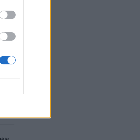
i
nėje