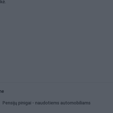
nkė.
me
Pensijų pinigai - naudotiems automobiliams