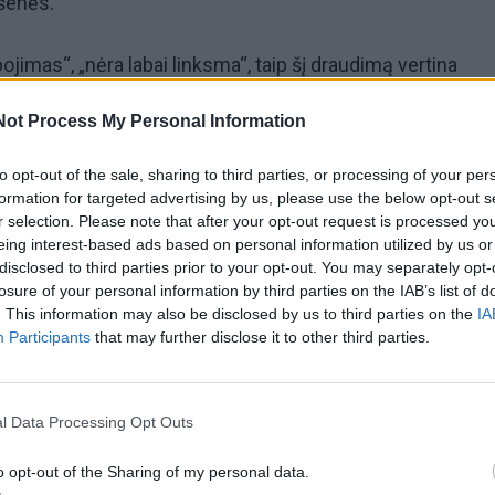
išenės.
ibojimas“, „nėra labai linksma“, taip šį draudimą vertina
os verslininkai. Daugelio jų teigimu, valdžia tikrai pasirin
Not Process My Personal Information
ą būdą riboti alkoholinių gėrimų vartojimą.
to opt-out of the sale, sharing to third parties, or processing of your per
gerti, tikrai į kavinių lauko terasas nevaikšto. Jie randa ir ki
formation for targeted advertising by us, please use the below opt-out s
r selection. Please note that after your opt-out request is processed y
 Dažniausiai traukia į visą parą dirbančias alkoholinių gėr
eing interest-based ads based on personal information utilized by us or
tinasi verslininkai.
disclosed to third parties prior to your opt-out. You may separately opt-
losure of your personal information by third parties on the IAB’s list of
. This information may also be disclosed by us to third parties on the
IA
eitis – migloje
Participants
that may further disclose it to other third parties.
l Data Processing Opt Outs
o opt-out of the Sharing of my personal data.