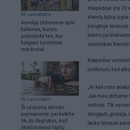
Klaipėdoje yra 70 v
Laisvalaikis
klientų būna lygiai
Aurelija Urbonienė apie
įrengtoje terasoje v
keliones, kurios
kiemo po kiekvieno
prasideda ten, kur
baigiasi turistiniai
savininkas Ramūn
maršrutai
Klaipėdos verslin
įsitikinusi, kad al
„Ar kas nors anali
Juk mes dirbame tik
Laisvalaikis
vietose. Tik nese
Ši užduotis atrodo
neįmanoma: perkelkite
atsigauti, gražėja, 
tik du degtukus, kad
lauko terasas panaik
skaičiavimas taptų