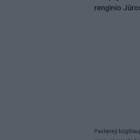
renginio Jūro
Pastarieji būgštau