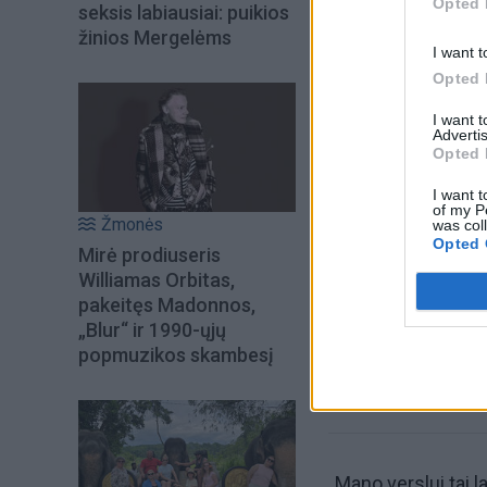
Opted 
seksis labiausiai: puikios
žinios Mergelėms
I want t
Opted 
I want 
Advertis
Opted 
I want t
Šiuo metu skait
of my P
Žmonės
was col
Opted 
Mirė prodiuseris
Williamas Orbitas,
pakeitęs Madonnos,
„Blur“ ir 1990-ųjų
popmuzikos skambesį
„Mano verslui tai 