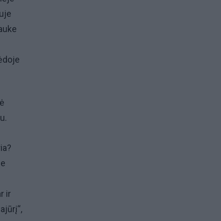
duje
lauke
pėdoje
nė
u.
ia?
se
r ir
ajūrį“,