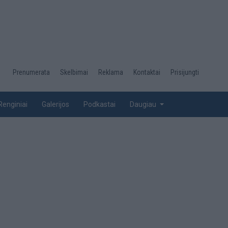
Desktop
Prenumerata
Skelbimai
Reklama
Kontaktai
Prisijungti
menu
top
Renginiai
Galerijos
Podkastai
Daugiau