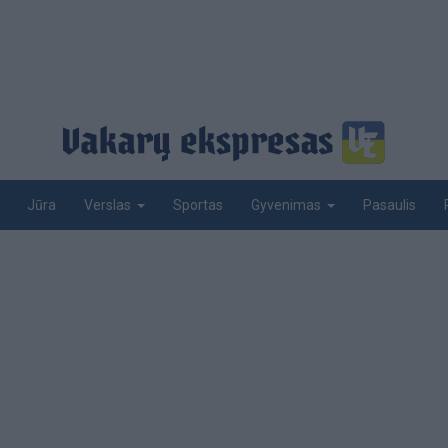
Jūra
Sportas
Pasaulis
Verslas
Gyvenimas