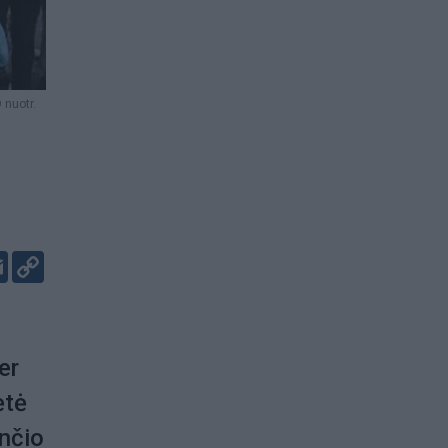
nuotr.
er
kedIn
Email
Copy
Link
er
ėtė
ančio