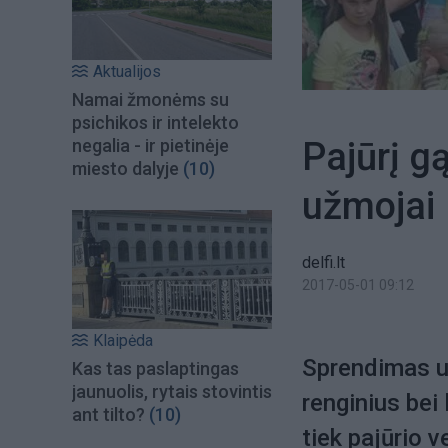
Aktualijos
Namai žmonėms su
psichikos ir intelekto
Pajūrį g
negalia - ir pietinėje
miesto dalyje
(10)
užmojai
delfi.lt
2017-05-01 09:12
Klaipėda
Sprendimas už
Kas tas paslaptingas
jaunuolis, rytais stovintis
renginius bei
ant tilto?
(10)
tiek pajūrio v