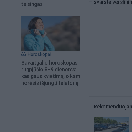
– svarstė verslini
teisingas
Horoskopai
Savaitgalio horoskopas
rugpjūčio 8–9 dienoms:
kas gaus kvietimą, o kam
norėsis išjungti telefoną
Rekomenduoja