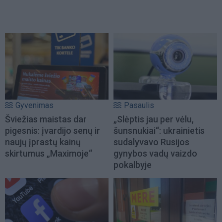
Gyvenimas
Pasaulis
Šviežias maistas dar
„Slėptis jau per vėlu,
pigesnis: įvardijo senų ir
šunsnukiai“: ukrainietis
naujų įprastų kainų
sudalyvavo Rusijos
skirtumus „Maximoje“
gynybos vadų vaizdo
pokalbyje