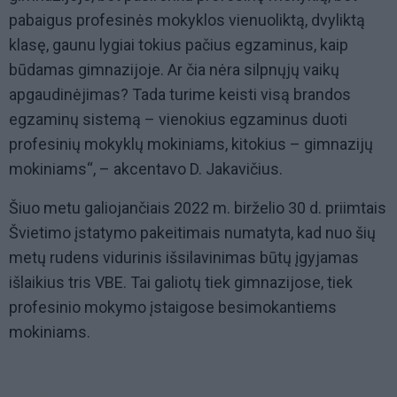
pabaigus profesinės mokyklos vienuoliktą, dvyliktą
klasę, gaunu lygiai tokius pačius egzaminus, kaip
būdamas gimnazijoje. Ar čia nėra silpnųjų vaikų
apgaudinėjimas? Tada turime keisti visą brandos
egzaminų sistemą – vienokius egzaminus duoti
profesinių mokyklų mokiniams, kitokius – gimnazijų
mokiniams“, – akcentavo D. Jakavičius.
Šiuo metu galiojančiais 2022 m. birželio 30 d. priimtais
Švietimo įstatymo pakeitimais numatyta, kad nuo šių
metų rudens vidurinis išsilavinimas būtų įgyjamas
išlaikius tris VBE. Tai galiotų tiek gimnazijose, tiek
profesinio mokymo įstaigose besimokantiems
mokiniams.