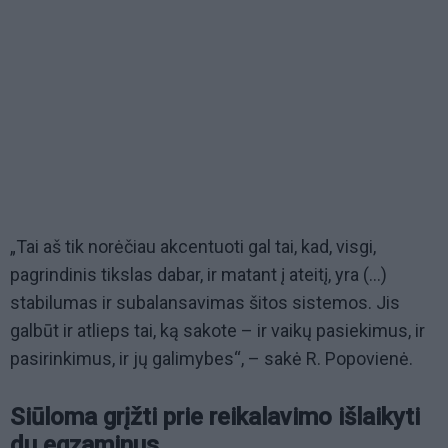
„Tai aš tik norėčiau akcentuoti gal tai, kad, visgi,
pagrindinis tikslas dabar, ir matant į ateitį, yra (…)
stabilumas ir subalansavimas šitos sistemos. Jis
galbūt ir atlieps tai, ką sakote – ir vaikų pasiekimus, ir
pasirinkimus, ir jų galimybes“, – sakė R. Popovienė.
Siūloma grįžti prie reikalavimo išlaikyti
du egzaminus