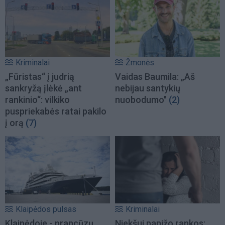
Kriminalai
Žmonės
„Fūristas“ į judrią
Vaidas Baumila: „Aš
sankryžą įlėkė „ant
nebijau santykių
rankinio“: vilkiko
nuobodumo"
(2)
puspriekabės ratai pakilo
į orą
(7)
Klaipėdos pulsas
Kriminalai
Klaipėdoje - prancūzų
Niekšui panižo rankos: