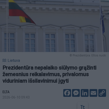
© Prezidentūra. Eltos nuotr.
Lietuva
Prezidentūra nepalaiko siūlymo grąžinti
žemesnius reikalavimus, privalomus
viduriniam išsilavinimui įgyti
Facebook
Messenger
LinkedIn
Email
C
ELTA
L
2026-06-10 09:43