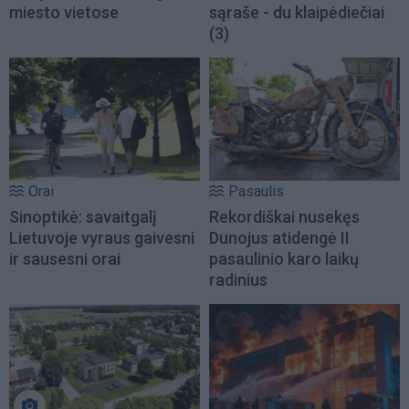
miesto vietose
sąraše - du klaipėdiečiai
(3)
Orai
Pasaulis
Sinoptikė: savaitgalį
Rekordiškai nusekęs
Lietuvoje vyraus gaivesni
Dunojus atidengė II
ir sausesni orai
pasaulinio karo laikų
radinius