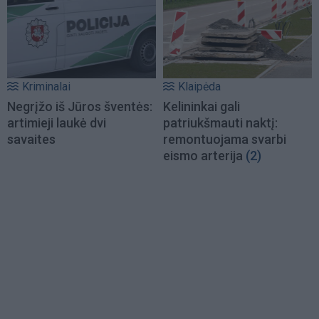
Kriminalai
Klaipėda
Negrįžo iš Jūros šventės:
Kelininkai gali
artimieji laukė dvi
patriukšmauti naktį:
savaites
remontuojama svarbi
eismo arterija
(2)