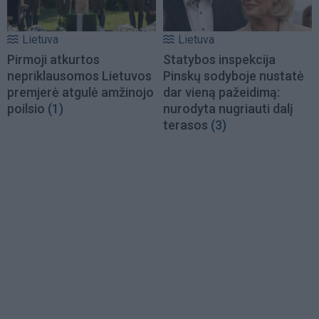
Lietuva
Lietuva
Pirmoji atkurtos
Statybos inspekcija
nepriklausomos Lietuvos
Pinskų sodyboje nustatė
premjerė atgulė amžinojo
dar vieną pažeidimą:
poilsio
(1)
nurodyta nugriauti dalį
terasos
(3)