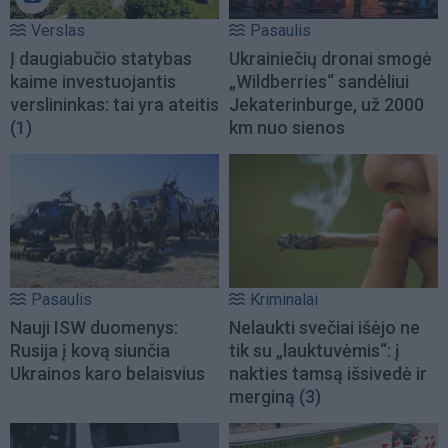
Verslas
Pasaulis
Į daugiabučio statybas
Ukrainiečių dronai smogė
kaime investuojantis
„Wildberries“ sandėliui
verslininkas: tai yra ateitis
Jekaterinburge, už 2000
(1)
km nuo sienos
Pasaulis
Kriminalai
Nauji ISW duomenys:
Nelaukti svečiai išėjo ne
Rusija į kovą siunčia
tik su „lauktuvėmis“: į
Ukrainos karo belaisvius
nakties tamsą išsivedė ir
merginą
(3)