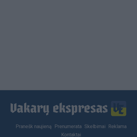
Load
More
Footer
Pranešk naujieną
Prenumerata
Skelbimai
Reklama
menu
Kontaktai