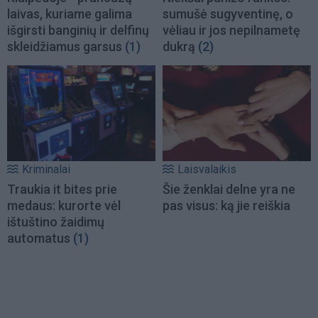
laivas, kuriame galima
sumušė sugyventinę, o
išgirsti banginių ir delfinų
vėliau ir jos nepilnametę
skleidžiamus garsus
(1)
dukrą
(2)
Kriminalai
Laisvalaikis
Traukia it bites prie
Šie ženklai delne yra ne
medaus: kurorte vėl
pas visus: ką jie reiškia
ištuštino žaidimų
automatus
(1)