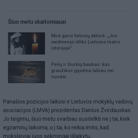
Šiuo metu skaitomiausi
Mirė garsi lietuvių aktorė: „Jos
vaidmenys išliks Lietuvos teatro
istorijoje“
Pelių ir žiurkių baubas: kas
graužikus gąsdina labiau nei
nuodai
Panašios pozicijos laikosi ir Lietuvos mokyklų vadovų
asociacijos (LMVA) prezidentas Dainius Žvirdauskas.
Jo teigimu, šiuo metu svarbiau susitelkti ne į tai, kiek
egzaminų laikoma, o į tai, ko reikia imtis, kad
moksleiviai juos sėkmingai išlaikytų.