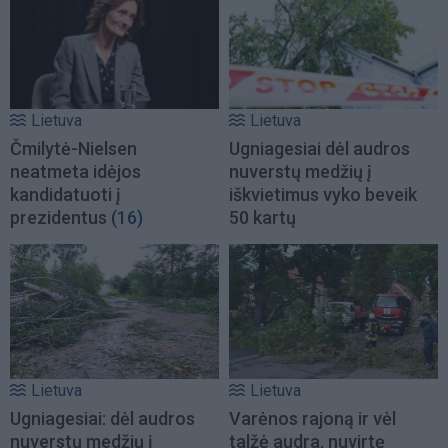
Lietuva
Lietuva
Čmilytė-Nielsen
Ugniagesiai dėl audros
neatmeta idėjos
nuverstų medžių į
kandidatuoti į
iškvietimus vyko beveik
prezidentus
(16)
50 kartų
Lietuva
Lietuva
Ugniagesiai: dėl audros
Varėnos rajoną ir vėl
nuverstų medžių į
talžė audra, nuvirtę