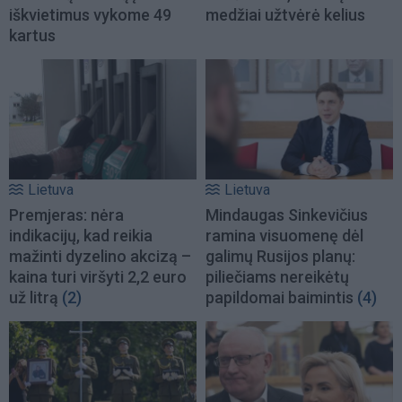
iškvietimus vykome 49
medžiai užtvėrė kelius
kartus
Lietuva
Lietuva
Premjeras: nėra
Mindaugas Sinkevičius
indikacijų, kad reikia
ramina visuomenę dėl
mažinti dyzelino akcizą –
galimų Rusijos planų:
kaina turi viršyti 2,2 euro
piliečiams nereikėtų
už litrą
(2)
papildomai baimintis
(4)