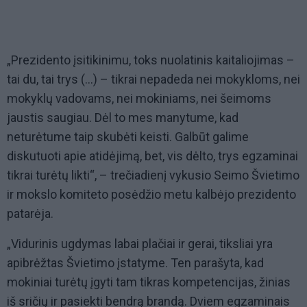
„Prezidento įsitikinimu, toks nuolatinis kaitaliojimas –
tai du, tai trys (…) – tikrai nepadeda nei mokykloms, nei
mokyklų vadovams, nei mokiniams, nei šeimoms
jaustis saugiau. Dėl to mes manytume, kad
neturėtume taip skubėti keisti. Galbūt galime
diskutuoti apie atidėjimą, bet, vis dėlto, trys egzaminai
tikrai turėtų likti“, – trečiadienį vykusio Seimo Švietimo
ir mokslo komiteto posėdžio metu kalbėjo prezidento
patarėja.
„Vidurinis ugdymas labai plačiai ir gerai, tiksliai yra
apibrėžtas Švietimo įstatyme. Ten parašyta, kad
mokiniai turėtų įgyti tam tikras kompetencijas, žinias
iš sričių ir pasiekti bendrą brandą. Dviem egzaminais