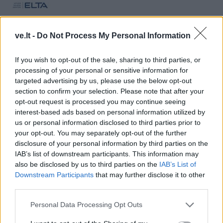
ve.lt -
Do Not Process My Personal Information
If you wish to opt-out of the sale, sharing to third parties, or
processing of your personal or sensitive information for
targeted advertising by us, please use the below opt-out
section to confirm your selection. Please note that after your
opt-out request is processed you may continue seeing
Į Klaipėdą iš emigracijos
Jūros šventę anksčiau
interest-based ads based on personal information utilized by
grįžusi Karina Kučinskienė
puošęs Anatolijus
us or personal information disclosed to third parties prior to
įvardijo didžiausią savo
Klemencovas: gal jau
your opt-out. You may separately opt-out of the further
norą
užtenka
disclosure of your personal information by third parties on the
IAB’s list of downstream participants. This information may
also be disclosed by us to third parties on the
IAB’s List of
Downstream Participants
that may further disclose it to other
third parties.
Šiuo metu skaitomiausi
Personal Data Processing Opt Outs
Aiškiaregės pranašystė: numatė
katastrofišką karo pabaigą