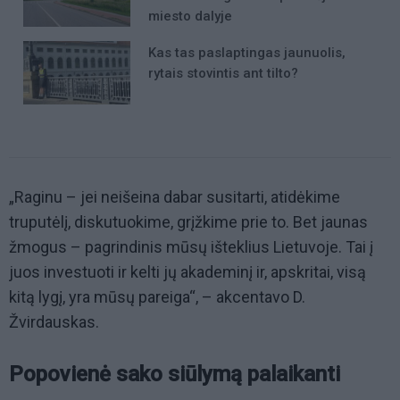
miesto dalyje
Kas tas paslaptingas jaunuolis,
rytais stovintis ant tilto?
„Raginu – jei neišeina dabar susitarti, atidėkime
truputėlį, diskutuokime, grįžkime prie to. Bet jaunas
žmogus – pagrindinis mūsų išteklius Lietuvoje. Tai į
juos investuoti ir kelti jų akademinį ir, apskritai, visą
kitą lygį, yra mūsų pareiga“, – akcentavo D.
Žvirdauskas.
Popovienė sako siūlymą palaikanti