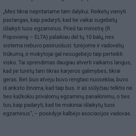
„Mes tikrai nepritariame tam dalykui. Reikėtų vienyti
pastangas, kaip padaryti, kad tie vaikai sugebėtų
išlaikyti tuos egzaminus. Prieš tai ministrę (R.
Popovienę – ELTA) palaikiau dėl tų 10 balų, nes
sistema nebuvo pasiruošusi: turėjome ir vadovėlių
trūkumą, ir mokytojai gal nesugebėjo taip perteikti
visko. Tai sprendimas daugiau atverti vaikams langus,
kad jie turėtų tam tikras karjeros galimybes, tikrai
geras. Bet šiuo atveju buvo rengtasi nuosekliai, buvo
iš anksto žinoma, kad taip bus. Ir aš siūlyčiau telktis ne
ties kažkokiu privalomų egzaminų panaikinimu, o ties
tuo, kaip padaryti, kad tie mokiniai išlaikytų tuos
egzaminus“, – posėdyje kalbėjo asociacijos vadovas.