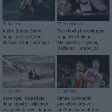
Kultūra
Horoskopai
Aušra Butkevičienė:
Taro kortų horoskopas
negaliu atskirti, kur -
rugpjūčio 8 dienai:
darbas, o kur - pomėgis
Mergelėms — ginčai,
Vėžiams — emocijos
Sportas
Sportas
Savaitgalį Klaipėdoje -
Rimas Kurtinaitis
daug sporto: veiksmas
paskelbė Lietuvos
virs penkiose skirtingose
rinktinės kandidatus: