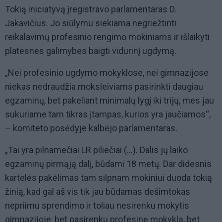
Tokią iniciatyvą įregistravo parlamentaras D.
Jakavičius. Jo siūlymu siekiama negriežtinti
reikalavimų profesinio rengimo mokiniams ir išlaikyti
platesnes galimybes baigti vidurinį ugdymą.
„Nei profesinio ugdymo mokyklose, nei gimnazijose
niekas nedraudžia moksleiviams pasirinkti daugiau
egzaminų, bet pakeliant minimalų lygį iki trijų, mes jau
sukuriame tam tikras įtampas, kurios yra jaučiamos“,
– komiteto posėdyje kalbėjo parlamentaras.
„Tai yra pilnamečiai LR piliečiai (…). Dalis jų laiko
egzaminų pirmąją dalį, būdami 18 metų. Dar didesnis
kartelės pakėlimas tam silpnam mokiniui duoda tokią
žinią, kad gal aš vis tik jau būdamas dešimtokas
nepriimu sprendimo ir toliau nesirenku mokytis
gimnazijoje, bet pasirenku profesinę mokyklą, bet