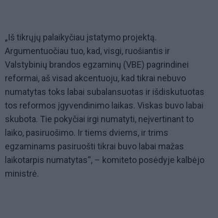
„Iš tikrųjų palaikyčiau įstatymo projektą.
Argumentuočiau tuo, kad, visgi, ruošiantis ir
Valstybinių brandos egzaminų (VBE) pagrindinei
reformai, aš visad akcentuoju, kad tikrai nebuvo
numatytas toks labai subalansuotas ir išdiskutuotas
tos reformos įgyvendinimo laikas. Viskas buvo labai
skubota. Tie pokyčiai irgi numatyti, neįvertinant to
laiko, pasiruošimo. Ir tiems dviems, ir trims
egzaminams pasiruošti tikrai buvo labai mažas
laikotarpis numatytas“, – komiteto posėdyje kalbėjo
ministrė.