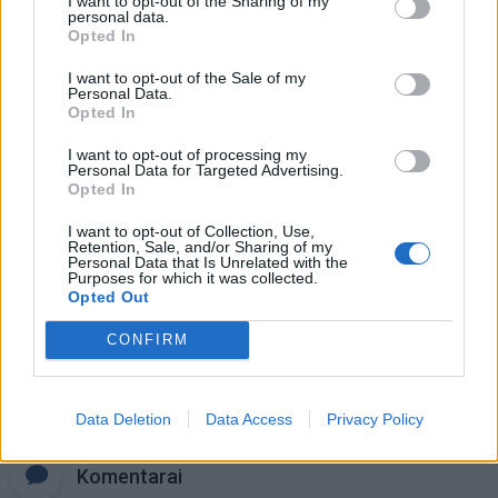
I want to opt-out of the Sharing of my
personal data.
Ukrainoje
Opted In
Negrįžo iš Jūros šventės: artimieji
I want to opt-out of the Sale of my
Personal Data.
laukė dvi savaites
Opted In
I want to opt-out of processing my
Kaip atjauninti įvaizdį artėjant prie
Personal Data for Targeted Advertising.
Opted In
60-ies: 10 kirpimų, kurie vizualiai
jaunina
I want to opt-out of Collection, Use,
Retention, Sale, and/or Sharing of my
Personal Data that Is Unrelated with the
Purposes for which it was collected.
Opted Out
CONFIRM
Raktažodžiai
prezidentūra
seimas
egzaminai
Data Deletion
Data Access
Privacy Policy
Komentarai