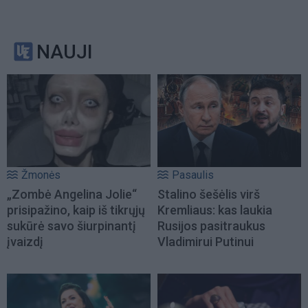
NAUJI
Žmonės
Pasaulis
„Zombė Angelina Jolie“
Stalino šešėlis virš
prisipažino, kaip iš tikrųjų
Kremliaus: kas laukia
sukūrė savo šiurpinantį
Rusijos pasitraukus
įvaizdį
Vladimirui Putinui