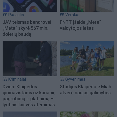
Pasaulis
Verslas
JAV teismas bendrovei
FNTT įšaldė „Mere“
„Meta“ skyrė 567 mln.
valdytojos lėšas
dolerių baudą
Kriminalai
Gyvenimas
Dviem Klaipėdos
Studijos Klaipėdoje Miah
gimnazistams už kanapių
atvėrė naujas galimybes
pagrobimą ir platinimą –
lygtinis laisvės atėmimas