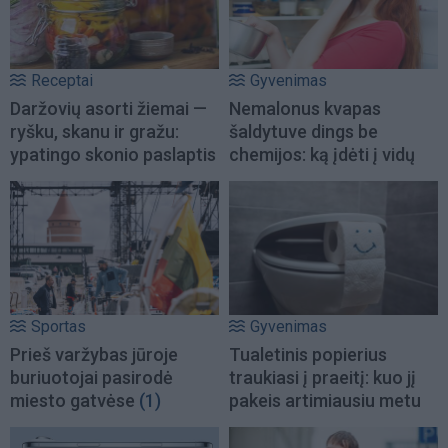
Receptai
Gyvenimas
Daržovių asorti žiemai —
Nemalonus kvapas
ryšku, skanu ir gražu:
šaldytuve dings be
ypatingo skonio paslaptis
chemijos: ką įdėti į vidų
Sportas
Gyvenimas
Prieš varžybas jūroje
Tualetinis popierius
buriuotojai pasirodė
traukiasi į praeitį: kuo jį
miesto gatvėse
(1)
pakeis artimiausiu metu