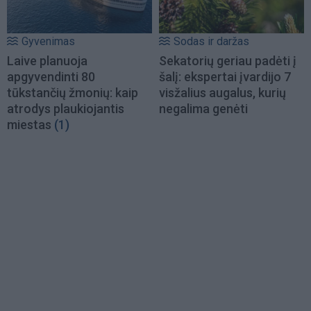
Gyvenimas
Sodas ir daržas
Laive planuoja
Sekatorių geriau padėti į
apgyvendinti 80
šalį: ekspertai įvardijo 7
tūkstančių žmonių: kaip
visžalius augalus, kurių
atrodys plaukiojantis
negalima genėti
miestas
(1)