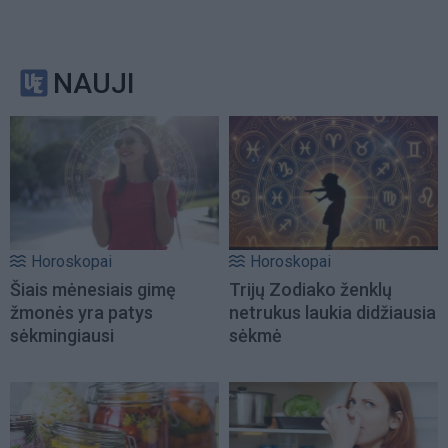
NAUJI
Horoskopai
Horoskopai
Šiais mėnesiais gimę
Trijų Zodiako ženklų
žmonės yra patys
netrukus laukia didžiausia
sėkmingiausi
sėkmė