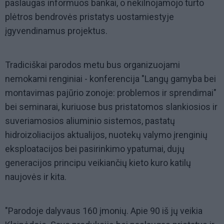
paslaugas informuos bankai, o nekilnojamojo turto
plėtros bendrovės pristatys uostamiestyje
įgyvendinamus projektus.
Tradiciškai parodos metu bus organizuojami
nemokami renginiai - konferencija "Langų gamyba bei
montavimas pajūrio zonoje: problemos ir sprendimai"
bei seminarai, kuriuose bus pristatomos slankiosios ir
suveriamosios aliuminio sistemos, pastatų
hidroizoliacijos aktualijos, nuotekų valymo įrenginių
eksploatacijos bei pasirinkimo ypatumai, dujų
generacijos principu veikiančių kieto kuro katilų
naujovės ir kita.
"Parodoje dalyvaus 160 įmonių. Apie 90 iš jų veikia