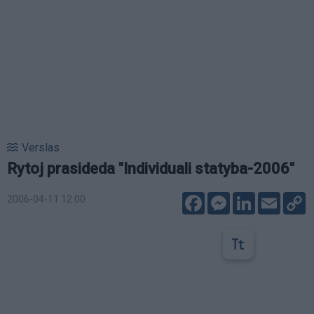
Verslas
Rytoj prasideda "Individuali statyba-2006"
Facebook
Messenger
LinkedIn
Email
C
2006-04-11 12:00
L