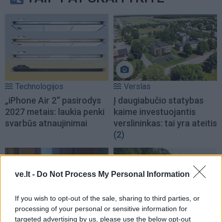
Technologijos
Verslas
„iPhone Air 2“ pasirodys
Į daugiabučio statybas
2027 metais: laukia penki
kaime investuojantis
svarbūs atnaujinimai
verslininkas: tai yra ateitis
(2)
ve.lt -
Do Not Process My Personal Information
If you wish to opt-out of the sale, sharing to third parties, or
processing of your personal or sensitive information for
targeted advertising by us, please use the below opt-out
Verslas
Auto