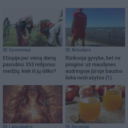
Gyvenimas
Aktualijos
Etiopija per vieną dieną
Rizikuoja gyvybe, bet ne
pasodino 353 milijonus
pinigine: už maudynes
medžių: kiek iš jų išliko?
audringoje jūroje baudos
lieka neišrašytos
(1)
Laisvalaikis
Receptai