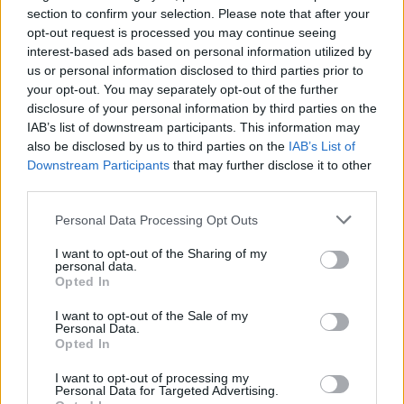
section to confirm your selection. Please note that after your
FNTT įšaldė „Mere“
Primena, ką būtina žinoti
opt-out request is processed you may continue seeing
valdytojos lėšas
važiuojant
interest-based ads based on personal information utilized by
remontuojamais kelių
us or personal information disclosed to third parties prior to
ruožais
your opt-out. You may separately opt-out of the further
disclosure of your personal information by third parties on the
IAB’s list of downstream participants. This information may
also be disclosed by us to third parties on the
IAB’s List of
Downstream Participants
that may further disclose it to other
third parties.
Personal Data Processing Opt Outs
Auto
Auto
I want to opt-out of the Sharing of my
Kinijos gamintojai veržiasi
Pensijų pinigai -
personal data.
Opted In
į Lietuvos rinką: egzotika
naudotiems
tampa rimta konkurencija
automobiliams
(1)
I want to opt-out of the Sale of my
Personal Data.
Opted In
I want to opt-out of processing my
Personal Data for Targeted Advertising.