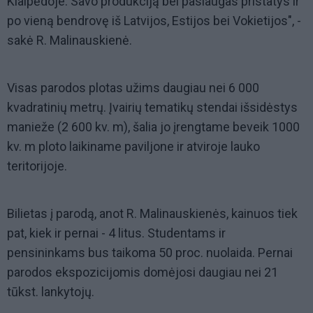
Klaipėdoje. Savo produkciją bei paslaugas pristatys ir
po vieną bendrovę iš Latvijos, Estijos bei Vokietijos", -
sakė R. Malinauskienė.
Visas parodos plotas užims daugiau nei 6 000
kvadratinių metrų. Įvairių tematikų stendai išsidėstys
manieže (2 600 kv. m), šalia jo įrengtame beveik 1000
kv. m ploto laikiname paviljone ir atviroje lauko
teritorijoje.
Bilietas į parodą, anot R. Malinauskienės, kainuos tiek
pat, kiek ir pernai - 4 litus. Studentams ir
pensininkams bus taikoma 50 proc. nuolaida. Pernai
parodos ekspozicijomis domėjosi daugiau nei 21
tūkst. lankytojų.