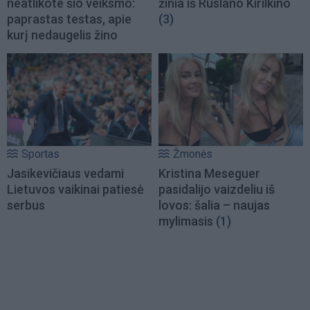
neatlikote šio veiksmo:
žinia iš Ruslano Kirilkino
paprastas testas, apie
(3)
kurį nedaugelis žino
Sportas
Žmonės
Jasikevičiaus vedami
Kristina Meseguer
Lietuvos vaikinai patiesė
pasidalijo vaizdeliu iš
serbus
lovos: šalia – naujas
mylimasis
(1)