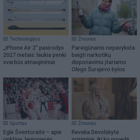
Technologijos
Žmonės
„iPhone Air 2“ pasirodys
Pareigūnams nepavyksta
2027 metais: laukia penki
baigti narkotikų
svarbūs atnaujinimai
disponavimu įtariamo
Olego Šurajevo bylos
Sportas
Žmonės
Eglė Šventoraitė – apie
Reveka Devolskytė
rinktinę, legionierės
prisiminė, iki ko nuvedė