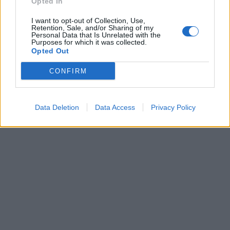
Opted In
I want to opt-out of Collection, Use,
Retention, Sale, and/or Sharing of my
Auto
Technologijos
Personal Data that Is Unrelated with the
Purposes for which it was collected.
„Mercedes Sprinter“ virto
Proveržis kosmoso
Opted Out
prabangiais namais ant
moksle: galingiausias
ratų: pristatytas
teleskopas užfiksavo
CONFIRM
aukščiausios klasės
istorinius Saulės
kemperis (nuotraukos)
paviršiaus kadrus
Data Deletion
Data Access
Privacy Policy