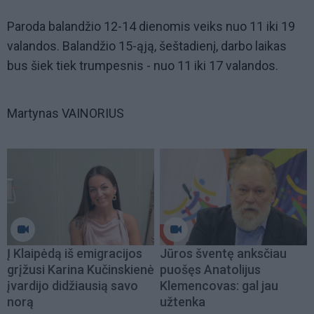
Paroda balandžio 12-14 dienomis veiks nuo 11 iki 19
valandos. Balandžio 15-ąją, šeštadienį, darbo laikas
bus šiek tiek trumpesnis - nuo 11 iki 17 valandos.
Martynas VAINORIUS
Į Klaipėdą iš emigracijos
Jūros šventę anksčiau
grįžusi Karina Kučinskienė
puošęs Anatolijus
įvardijo didžiausią savo
Klemencovas: gal jau
norą
užtenka