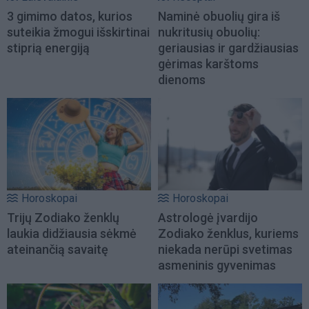
3 gimimo datos, kurios
Naminė obuolių gira iš
suteikia žmogui išskirtinai
nukritusių obuolių:
stiprią energiją
geriausias ir gardžiausias
gėrimas karštoms
dienoms
Horoskopai
Horoskopai
Trijų Zodiako ženklų
Astrologė įvardijo
laukia didžiausia sėkmė
Zodiako ženklus, kuriems
ateinančią savaitę
niekada nerūpi svetimas
asmeninis gyvenimas