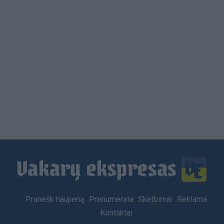
Load
More
Footer
Pranešk naujieną
Prenumerata
Skelbimai
Reklama
menu
Kontaktai