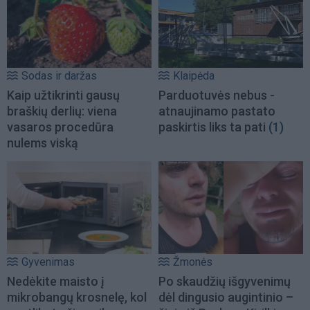
Sodas ir daržas
Klaipėda
Kaip užtikrinti gausų
Parduotuvės nebus -
braškių derlių: viena
atnaujinamo pastato
vasaros procedūra
paskirtis liks ta pati
(1)
nulems viską
Gyvenimas
Žmonės
Nedėkite maisto į
Po skaudžių išgyvenimų
mikrobangų krosnelę, kol
dėl dingusio augintinio –