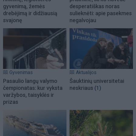
gyvenimą, žemės
desperatiškas noras
drebėjimą ir didžiausią
sulieknėti: apie pasekmes
svajonę
negalvojau
Gyvenimas
Aktualijos
Pasaulio langų valymo
Šauktinių universitetai
čempionatas: kur vyksta
neskriaus
(1)
varžybos, taisyklės ir
prizas