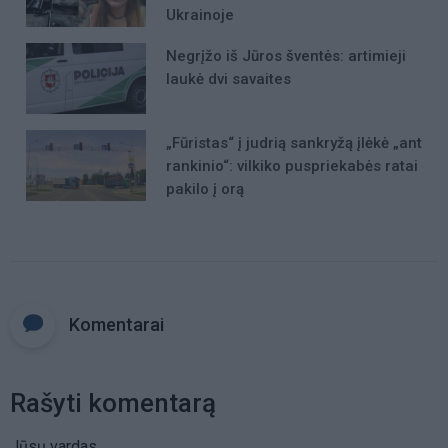
Ukrainoje
Negrįžo iš Jūros šventės: artimieji
laukė dvi savaites
„Fūristas“ į judrią sankryžą įlėkė „ant
rankinio“: vilkiko puspriekabės ratai
pakilo į orą
Komentarai
Rašyti komentarą
Jūsų vardas