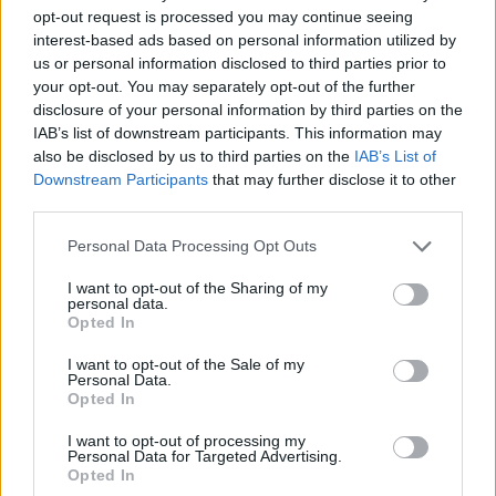
opt-out request is processed you may continue seeing
interest-based ads based on personal information utilized by
us or personal information disclosed to third parties prior to
your opt-out. You may separately opt-out of the further
disclosure of your personal information by third parties on the
Auto
Auto
IAB’s list of downstream participants. This information may
Pensijų pinigai -
„Mercedes Sprinter“ virto
also be disclosed by us to third parties on the
IAB’s List of
naudotiems
prabangiais namais ant
Downstream Participants
that may further disclose it to other
automobiliams
(1)
ratų: pristatytas
third parties.
aukščiausios klasės
Personal Data Processing Opt Outs
kemperis (nuotraukos)
I want to opt-out of the Sharing of my
personal data.
Opted In
I want to opt-out of the Sale of my
Personal Data.
Opted In
I want to opt-out of processing my
Technologijos
Verslas
Personal Data for Targeted Advertising.
Proveržis kosmoso
„Enefit“ vadovas palieka
Opted In