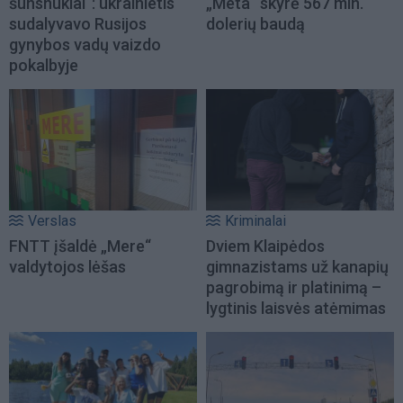
šunsnukiai“: ukrainietis
„Meta“ skyrė 567 mln.
sudalyvavo Rusijos
dolerių baudą
gynybos vadų vaizdo
pokalbyje
Verslas
Kriminalai
FNTT įšaldė „Mere“
Dviem Klaipėdos
valdytojos lėšas
gimnazistams už kanapių
pagrobimą ir platinimą –
lygtinis laisvės atėmimas