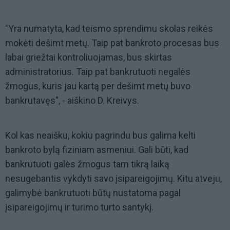
"Yra numatyta, kad teismo sprendimu skolas reikės
mokėti dešimt metų. Taip pat bankroto procesas bus
labai griežtai kontroliuojamas, bus skirtas
administratorius. Taip pat bankrutuoti negalės
žmogus, kuris jau kartą per dešimt metų buvo
bankrutavęs", - aiškino D. Kreivys.
Kol kas neaišku, kokiu pagrindu bus galima kelti
bankroto bylą fiziniam asmeniui. Gali būti, kad
bankrutuoti galės žmogus tam tikrą laiką
nesugebantis vykdyti savo įsipareigojimų. Kitu atveju,
galimybė bankrutuoti būtų nustatoma pagal
įsipareigojimų ir turimo turto santykį.