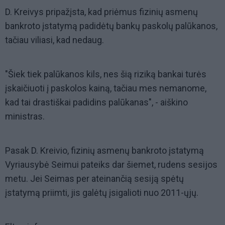
D. Kreivys pripažįsta, kad priėmus fizinių asmenų
bankroto įstatymą padidėtų bankų paskolų palūkanos,
tačiau viliasi, kad nedaug.
"Šiek tiek palūkanos kils, nes šią riziką bankai turės
įskaičiuoti į paskolos kainą, tačiau mes nemanome,
kad tai drastiškai padidins palūkanas", - aiškino
ministras.
Pasak D. Kreivio, fizinių asmenų bankroto įstatymą
Vyriausybė Seimui pateiks dar šiemet, rudens sesijos
metu. Jei Seimas per ateinančią sesiją spėtų
įstatymą priimti, jis galėtų įsigalioti nuo 2011-ųjų.