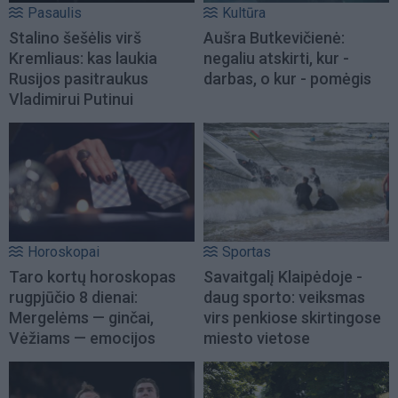
Pasaulis
Kultūra
Stalino šešėlis virš
Aušra Butkevičienė:
Kremliaus: kas laukia
negaliu atskirti, kur -
Rusijos pasitraukus
darbas, o kur - pomėgis
Vladimirui Putinui
Horoskopai
Sportas
Taro kortų horoskopas
Savaitgalį Klaipėdoje -
rugpjūčio 8 dienai:
daug sporto: veiksmas
Mergelėms — ginčai,
virs penkiose skirtingose
Vėžiams — emocijos
miesto vietose