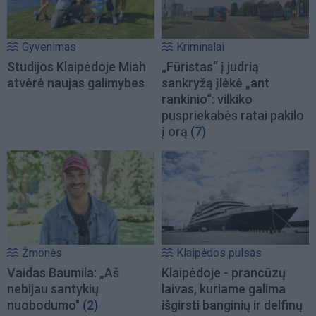
Gyvenimas
Kriminalai
Studijos Klaipėdoje Miah
„Fūristas“ į judrią
atvėrė naujas galimybes
sankryžą įlėkė „ant
rankinio“: vilkiko
puspriekabės ratai pakilo
į orą
(7)
Žmonės
Klaipėdos pulsas
Vaidas Baumila: „Aš
Klaipėdoje - prancūzų
nebijau santykių
laivas, kuriame galima
nuobodumo"
(2)
išgirsti banginių ir delfinų