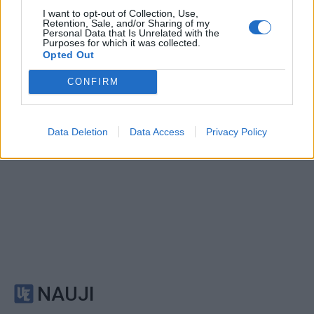
moksle: galingiausias
pareigas
I want to opt-out of Collection, Use,
teleskopas užfiksavo
Retention, Sale, and/or Sharing of my
istorinius Saulės
Personal Data that Is Unrelated with the
Purposes for which it was collected.
paviršiaus kadrus
Opted Out
CONFIRM
Data Deletion
Data Access
Privacy Policy
NAUJI