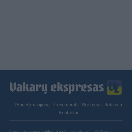
Load
More
Footer
Pranešk naujieną
Prenumerata
Skelbimai
Reklama
menu
Kontaktai
Populiariausios paieškos frazės:
ekoplanet.lt
KlipShop