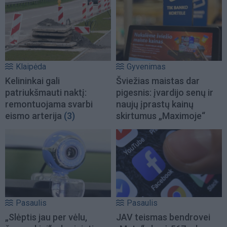
Klaipėda
Gyvenimas
Kelininkai gali
Šviežias maistas dar
patriukšmauti naktį:
pigesnis: įvardijo senų ir
remontuojama svarbi
naujų įprastų kainų
eismo arterija
(3)
skirtumus „Maximoje“
Pasaulis
Pasaulis
„Slėptis jau per vėlu,
JAV teismas bendrovei