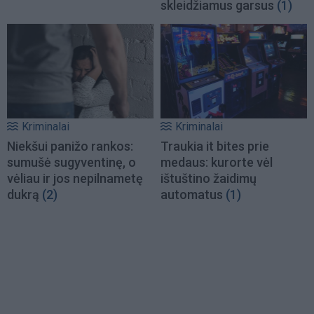
skleidžiamus garsus
(1)
Kriminalai
Kriminalai
Niekšui panižo rankos:
Traukia it bites prie
sumušė sugyventinę, o
medaus: kurorte vėl
vėliau ir jos nepilnametę
ištuštino žaidimų
dukrą
(2)
automatus
(1)