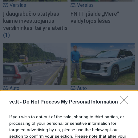
Verslas
Verslas
Į daugiabučio statybas
FNTT įšaldė „Mere“
kaime investuojantis
valdytojos lėšas
verslininkas: tai yra ateitis
(1)
Auto
Auto
Primena, ką būtina žinoti
Kinijos gamintojai veržiasi
ve.lt -
Do Not Process My Personal Information
važiuojant
į Lietuvos rinką: egzotika
remontuojamais kelių
tampa rimta konkurencija
If you wish to opt-out of the sale, sharing to third parties, or
ruožais
processing of your personal or sensitive information for
targeted advertising by us, please use the below opt-out
section to confirm your selection. Please note that after your