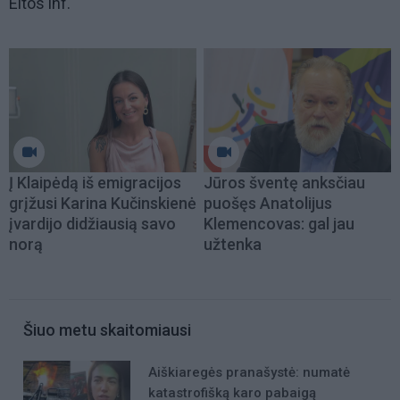
Eltos inf.
Į Klaipėdą iš emigracijos
Jūros šventę anksčiau
grįžusi Karina Kučinskienė
puošęs Anatolijus
įvardijo didžiausią savo
Klemencovas: gal jau
norą
užtenka
Šiuo metu skaitomiausi
Aiškiaregės pranašystė: numatė
katastrofišką karo pabaigą