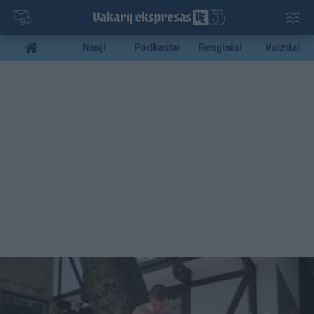
Pereiti
į
pagrindinį
Mobile
Nauji
Podkastai
Renginiai
Vaizdai
turinį
menu
bottom