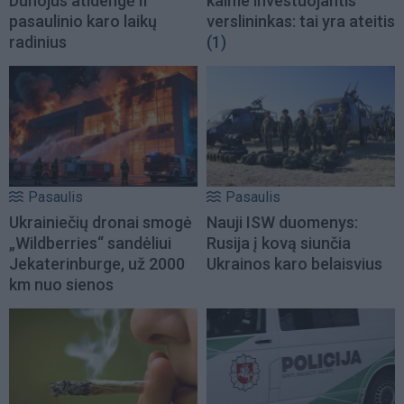
Dunojus atidengė II
kaime investuojantis
pasaulinio karo laikų
verslininkas: tai yra ateitis
radinius
(1)
Pasaulis
Pasaulis
Ukrainiečių dronai smogė
Nauji ISW duomenys:
„Wildberries“ sandėliui
Rusija į kovą siunčia
Jekaterinburge, už 2000
Ukrainos karo belaisvius
km nuo sienos