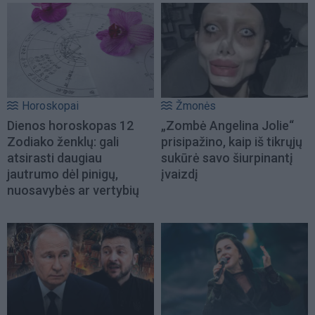
Horoskopai
Žmonės
Dienos horoskopas 12
„Zombė Angelina Jolie“
Zodiako ženklų: gali
prisipažino, kaip iš tikrųjų
atsirasti daugiau
sukūrė savo šiurpinantį
jautrumo dėl pinigų,
įvaizdį
nuosavybės ar vertybių