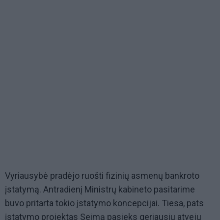
Vyriausybė pradėjo ruošti fizinių asmenų bankroto
įstatymą. Antradienį Ministrų kabineto pasitarime
buvo pritarta tokio įstatymo koncepcijai. Tiesa, pats
įstatymo projektas Seimą pasieks geriausiu atveju