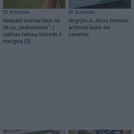
Kriminalai
Kriminalai
Nelaukti svečiai išėjo ne
Negrįžo iš Jūros šventės:
tik su „lauktuvėmis“: į
artimieji laukė dvi
nakties tamsą išsivedė ir
savaites
merginą
(3)