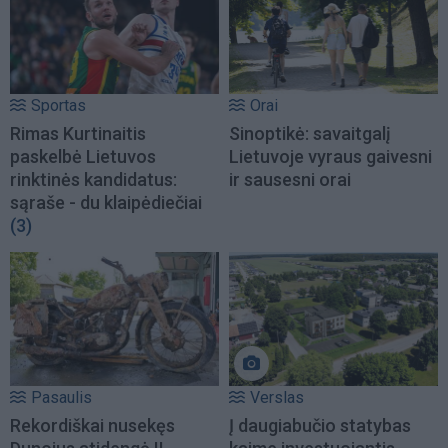
Sportas
Orai
Rimas Kurtinaitis
Sinoptikė: savaitgalį
paskelbė Lietuvos
Lietuvoje vyraus gaivesni
rinktinės kandidatus:
ir sausesni orai
sąraše - du klaipėdiečiai
(3)
Pasaulis
Verslas
Rekordiškai nusekęs
Į daugiabučio statybas