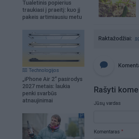
Tualetinis popierius
traukiasi į praeitį: kuo jį
pakeis artimiausiu metu
Raktažodžiai
s
Komenta
Technologijos
„iPhone Air 2“ pasirodys
2027 metais: laukia
Rašyti kome
penki svarbūs
atnaujinimai
Jūsų vardas
Komentaras