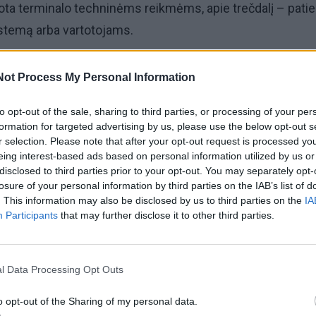
dota terminalo techninėms reikmėms, apie trečdalį – patiek
stemą arba vartotojams.
terminale turėtų švartuotis dujovežis su pirmuoju komerc
Not Process My Personal Information
inių dujų kroviniu – apie pusantro šimto tūkstančių kubi
to opt-out of the sale, sharing to third parties, or processing of your per
dujų tiekėjo – įmonės LITGAS atstovai sako, kad dujoveži
formation for targeted advertising by us, please use the below opt-out s
ų į Klaipėdą turėtų atplaukti kas du mėnesius.
r selection. Please note that after your opt-out request is processed y
eing interest-based ads based on personal information utilized by us or
disclosed to third parties prior to your opt-out. You may separately opt-
turi patiekti daugiau nei pusę milijono kubinių metrų gamt
losure of your personal information by third parties on the IAB’s list of
oks kiekis būtinas užtikrinti nepertraukiamą terminalo vei
. This information may also be disclosed by us to third parties on the
IA
Participants
that may further disclose it to other third parties.
l Data Processing Opt Outs
o opt-out of the Sharing of my personal data.