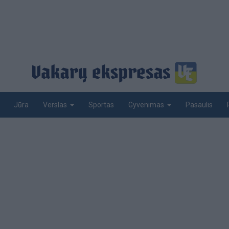
Jūra
Sportas
Pasaulis
Verslas
Gyvenimas