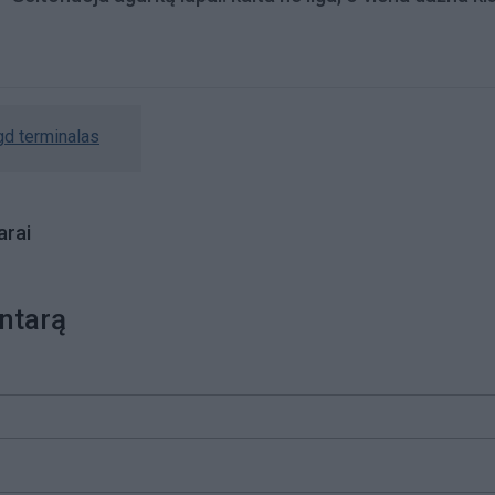
gd terminalas
rai
ntarą