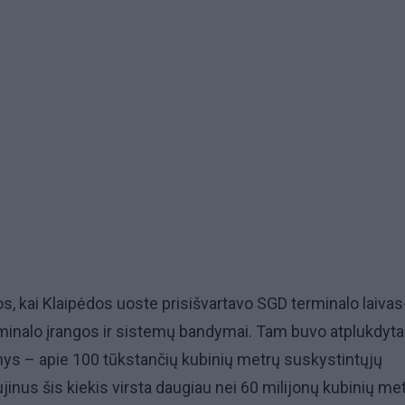
s, kai Klaipėdos uoste prisišvartavo SGD terminalo laivas
rminalo įrangos ir sistemų bandymai. Tam buvo atplukdyt
ys – apie 100 tūkstančių kubinių metrų suskystintųjų
jinus šis kiekis virsta daugiau nei 60 milijonų kubinių me