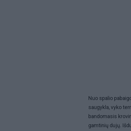
Nuo spalio pabaigo
saugykla, vyko te
bandomasis krovin
gamtinių dujų. Išdu