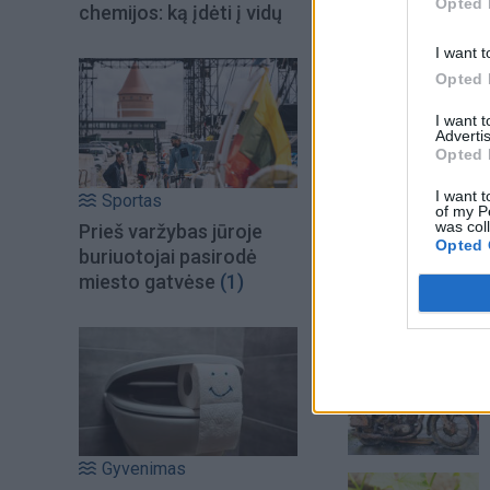
Opted 
chemijos: ką įdėti į vidų
I want t
Opted 
Į Klaipėdą iš emigr
I want 
Kučinskienė įvardi
Advertis
norą
Opted 
I want t
Sportas
of my P
was col
Prieš varžybas jūroje
Šiuo metu skait
Opted 
buriuotojai pasirodė
miesto gatvėse
(1)
Gyvenimas