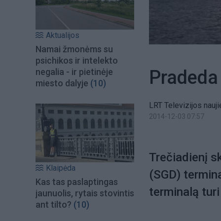
Aktualijos
Namai žmonėms su
psichikos ir intelekto
Pradeda 
negalia - ir pietinėje
miesto dalyje
(10)
LRT Televizijos nauji
2014-12-03 07:57
Trečiadienį s
Klaipėda
(SGD) termina
Kas tas paslaptingas
terminalą turi
jaunuolis, rytais stovintis
ant tilto?
(10)