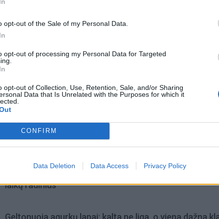
In
o opt-out of the Sale of my Personal Data.
In
acijos grįžusi Karina
Jūros šventę anksčiau puošęs
to opt-out of processing my Personal Data for Targeted
jo didžiausią savo
Anatolijus Klemencovas: gal jau
ing.
užtenka
In
o opt-out of Collection, Use, Retention, Sale, and/or Sharing
ersonal Data that Is Unrelated with the Purposes for which it
lected.
omiausi
Out
Pelių ir žiurkių baubas: kas graužikus gąsdina labiau ne
CONFIRM
nuodai
Data Deletion
Data Access
Privacy Policy
Rekordiškai nusekęs Dunojus atidengė II pasaulinio ka
laikų radinius
Geltonuoja agurkų lapai: kalta ne liga, o viena dažna kl