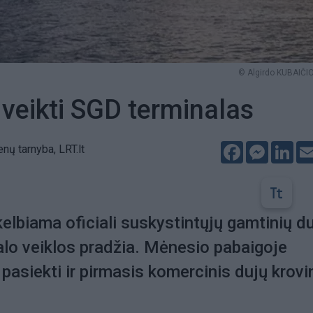
© Algirdo KUBAIČIO
veikti SGD terminalas
Facebook
Messeng
Lin
enų tarnyba, LRT.lt
kelbiama oficiali suskystintųjų gamtinių d
lo veiklos pradžia. Mėnesio pabaigoje
 pasiekti ir pirmasis komercinis dujų krovi