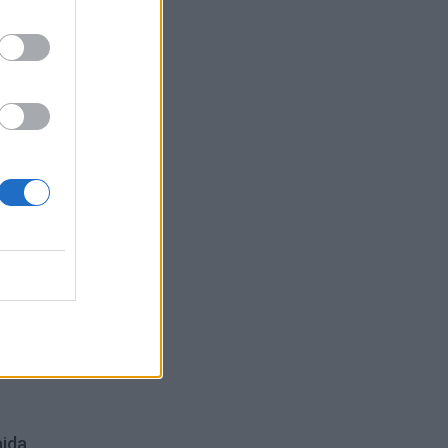
i
ro
aida