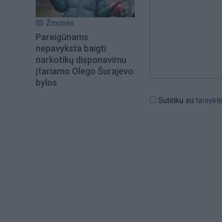
Žmonės
Pareigūnams
nepavyksta baigti
narkotikų disponavimu
įtariamo Olego Šurajevo
bylos
Sutinku su
taisykl