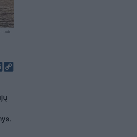
 nuotr.
er
kedIn
Email
Copy
Link
ujų
nys.