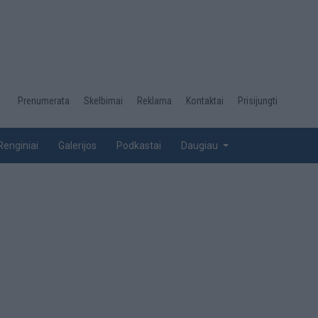
Desktop
Prenumerata
Skelbimai
Reklama
Kontaktai
Prisijungti
menu
top
Renginiai
Galerijos
Podkastai
Daugiau