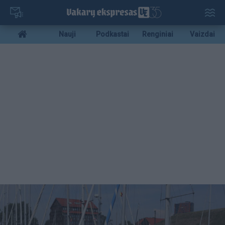
Pereiti
į
pagrindinį
Mobile
Nauji
Podkastai
Renginiai
Vaizdai
turinį
menu
bottom