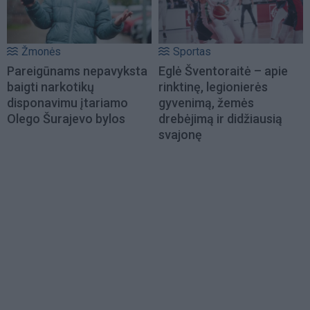
Žmonės
Sportas
Pareigūnams nepavyksta
Eglė Šventoraitė – apie
baigti narkotikų
rinktinę, legionierės
disponavimu įtariamo
gyvenimą, žemės
Olego Šurajevo bylos
drebėjimą ir didžiausią
svajonę