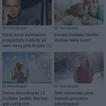
Horoskopai
Horoskopai
Vyrai, kurie sunkiausiai
Kuriam Zodiako ženklui
prisipažįsta suklydę: jie
skubiai reikia šuns?
savo tiesą gina iki galo
(1)
Horoskopai
Horoskopai
Dienos horoskopas 12
Šiais mėnesiais gimę
Zodiako ženklų: Marsas
žmonės yra patys
gali sustiprinti
sėkmingiausi