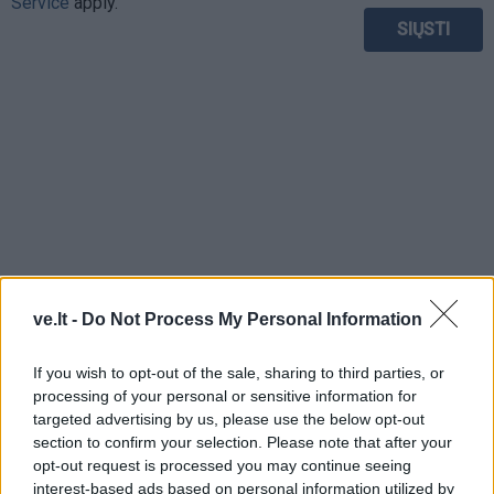
Service
apply.
ve.lt -
Do Not Process My Personal Information
If you wish to opt-out of the sale, sharing to third parties, or
TAIP PAT SKAITYKITE
processing of your personal or sensitive information for
targeted advertising by us, please use the below opt-out
section to confirm your selection. Please note that after your
opt-out request is processed you may continue seeing
interest-based ads based on personal information utilized by