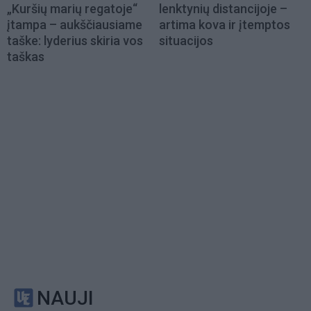
„Kuršių marių regatoje“
lenktynių distancijoje –
įtampa – aukščiausiame
artima kova ir įtemptos
taške: lyderius skiria vos
situacijos
taškas
NAUJI