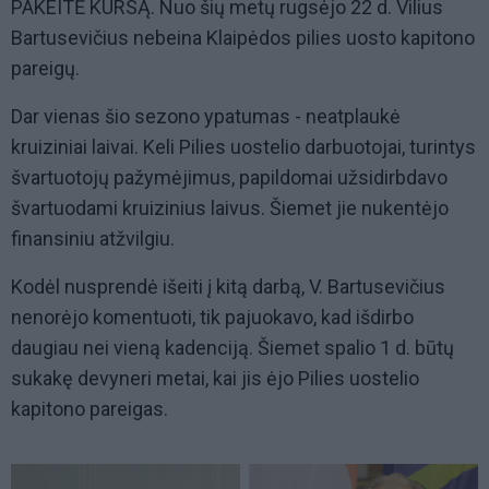
PAKEITĖ KURSĄ. Nuo šių metų rugsėjo 22 d. Vilius
Bartusevičius nebeina Klaipėdos pilies uosto kapitono
pareigų.
Dar vienas šio sezono ypatumas - neatplaukė
kruiziniai laivai. Keli Pilies uostelio darbuotojai, turintys
švartuotojų pažymėjimus, papildomai užsidirbdavo
švartuodami kruizinius laivus. Šiemet jie nukentėjo
finansiniu atžvilgiu.
Kodėl nusprendė išeiti į kitą darbą, V. Bartusevičius
nenorėjo komentuoti, tik pajuokavo, kad išdirbo
daugiau nei vieną kadenciją. Šiemet spalio 1 d. būtų
sukakę devyneri metai, kai jis ėjo Pilies uostelio
kapitono pareigas.