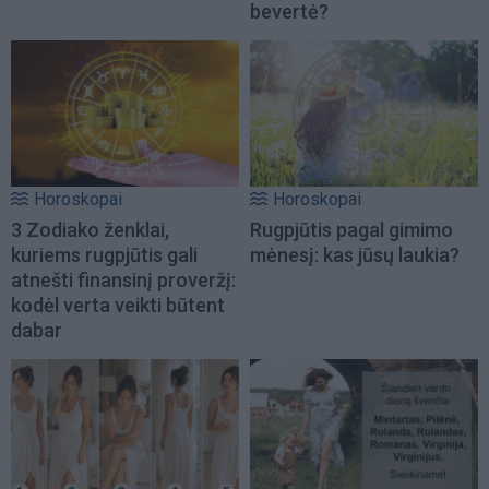
bevertė?
Horoskopai
Horoskopai
3 Zodiako ženklai,
Rugpjūtis pagal gimimo
kuriems rugpjūtis gali
mėnesį: kas jūsų laukia?
atnešti finansinį proveržį:
kodėl verta veikti būtent
dabar