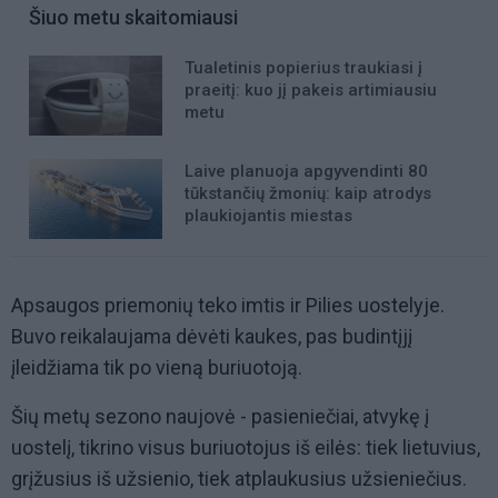
Šiuo metu skaitomiausi
Tualetinis popierius traukiasi į
praeitį: kuo jį pakeis artimiausiu
metu
Laive planuoja apgyvendinti 80
tūkstančių žmonių: kaip atrodys
plaukiojantis miestas
Apsaugos priemonių teko imtis ir Pilies uostelyje.
Buvo reikalaujama dėvėti kaukes, pas budintįjį
įleidžiama tik po vieną buriuotoją.
Šių metų sezono naujovė - pasieniečiai, atvykę į
uostelį, tikrino visus buriuotojus iš eilės: tiek lietuvius,
grįžusius iš užsienio, tiek atplaukusius užsieniečius.