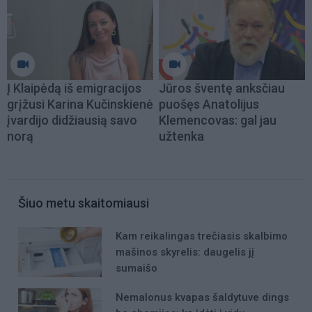
Į Klaipėdą iš emigracijos
Jūros šventę anksčiau
grįžusi Karina Kučinskienė
puošęs Anatolijus
įvardijo didžiausią savo
Klemencovas: gal jau
norą
užtenka
Šiuo metu skaitomiausi
Kam reikalingas trečiasis skalbimo
mašinos skyrelis: daugelis jį
sumaišo
Nemalonus kvapas šaldytuve dings