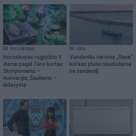
Horoskopai
Jūra
Horoskopas rugpjūčio 9
Vandeniliu varoma „Rasa“
dienai pagal Taro kortas:
kol kas pluša naudodama
Skorpionams –
ne vandenilį
nuovargis, Šauliams –
išdavystė