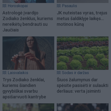
Horoskopai
Pasaulis
Astrologė įvardijo
JK nuteistas vyras, trejus
Zodiako ženklus, kuriems
metus šaldiklyje laikęs...
nereikėtų bendrauti su
motinos kūną
Jaučiais
Laisvalaikis
Sodas ir daržas
Trys Zodiako ženklai,
Šiuos žalumynus dar
kuriems šiandien
spėsite pasisėti ir sulaukti
gyvybiškai svarbu
derliaus: verta įsiminti
apsišarvuoti kantrybe