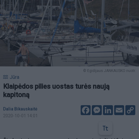
© Egidijaus JANKAUSKO nuotr.
Jūra
Klaipėdos pilies uostas turės naują
kapitoną
Facebook
Messenger
LinkedIn
Email
C
Dalia Bikauskaitė
L
2020-10-01 14:01