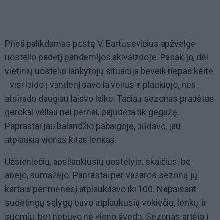
Prieš palikdamas postą V. Bartusevičius apžvelgė
uostelio padėtį pandemijos akivaizdoje. Pasak jo, dėl
vietinių uostelio lankytojų situacija beveik nepasikeitė
- visi leido į vandenį savo laivelius ir plaukiojo, nes
atsirado daugiau laisvo laiko. Tačiau sezonas pradėtas
gerokai vėliau nei pernai, pajudėta tik gegužę.
Paprastai jau balandžio pabaigoje, būdavo, jau
atplaukia vienas kitas lenkas.
Užsieniečių, apsilankiusių uostelyje, skaičius, be
abejo, sumažėjo. Paprastai per vasaros sezoną jų
kartais per mėnesį atplaukdavo iki 100. Nepaisant
sudėtingų sąlygų buvo atplaukusių vokiečių, lenkų, ir
suomių, bet nebuvo nė vieno švedo. Sezonas artėja į