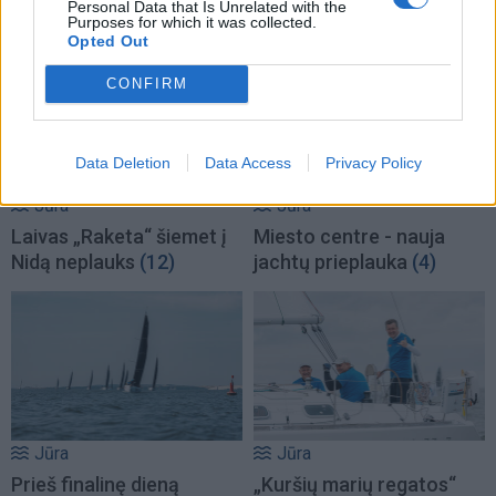
Personal Data that Is Unrelated with the
miestiečiams
(8)
Purposes for which it was collected.
Opted Out
CONFIRM
Data Deletion
Data Access
Privacy Policy
Jūra
Jūra
Laivas „Raketa“ šiemet į
Miesto centre - nauja
Nidą neplauks
(12)
jachtų prieplauka
(4)
Jūra
Jūra
Prieš finalinę dieną
„Kuršių marių regatos“