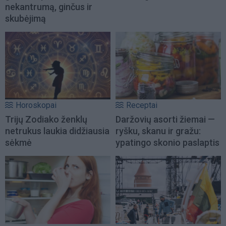
nekantrumą, ginčus ir
skubėjimą
Horoskopai
Receptai
Trijų Zodiako ženklų
Daržovių asorti žiemai —
netrukus laukia didžiausia
ryšku, skanu ir gražu:
sėkmė
ypatingo skonio paslaptis