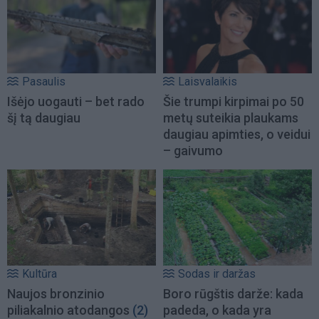
Pasaulis
Laisvalaikis
Išėjo uogauti – bet rado
Šie trumpi kirpimai po 50
šį tą daugiau
metų suteikia plaukams
daugiau apimties, o veidui
– gaivumo
Kultūra
Sodas ir daržas
Naujos bronzinio
Boro rūgštis darže: kada
piliakalnio atodangos
(2)
padeda, o kada yra