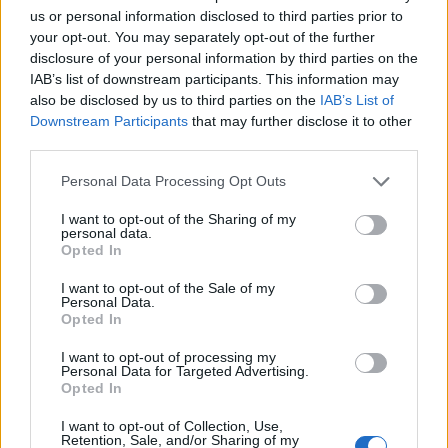
us or personal information disclosed to third parties prior to
your opt-out. You may separately opt-out of the further
disclosure of your personal information by third parties on the
IAB’s list of downstream participants. This information may
Jūra
Jūra
also be disclosed by us to third parties on the
IAB’s List of
Downstream Participants
that may further disclose it to other
Vandeniliu varoma „Rasa“
Atliekų surinkimo laivas
third parties.
kol kas pluša naudodama
„Rasa“ skaičiuoja pirmųjų
ne vandenilį
mėnesių rezultatus
(1)
Personal Data Processing Opt Outs
I want to opt-out of the Sharing of my
personal data.
Opted In
I want to opt-out of the Sale of my
Personal Data.
Opted In
Jūra
Jūra
I want to opt-out of processing my
Naujas „Smiltynės
Baltijos jūrą perplaukęs
Personal Data for Targeted Advertising.
Opted In
perkėlos“ terminalas:
lenkų plaukikas įsirašė į
geriau keleiviams,
istoriją
(1)
I want to opt-out of Collection, Use,
darbuotojams,
Retention, Sale, and/or Sharing of my