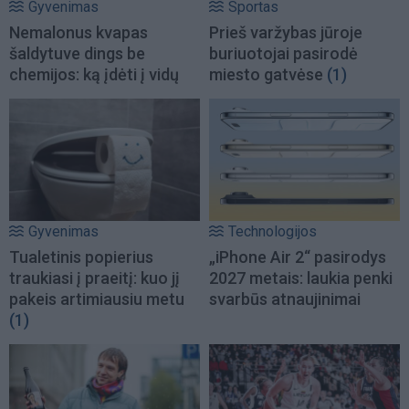
Gyvenimas
Sportas
Nemalonus kvapas
Prieš varžybas jūroje
šaldytuve dings be
buriuotojai pasirodė
chemijos: ką įdėti į vidų
miesto gatvėse
(1)
Gyvenimas
Technologijos
Tualetinis popierius
„iPhone Air 2“ pasirodys
traukiasi į praeitį: kuo jį
2027 metais: laukia penki
pakeis artimiausiu metu
svarbūs atnaujinimai
(1)