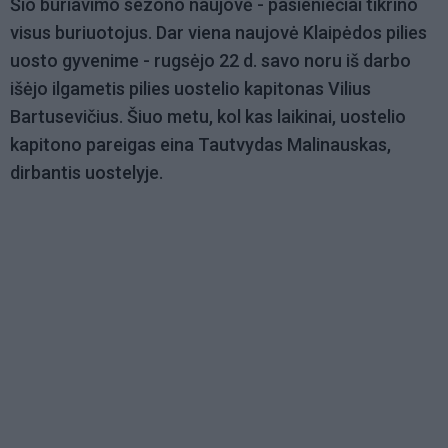
Šio buriavimo sezono naujovė - pasieniečiai tikrino
visus buriuotojus. Dar viena naujovė Klaipėdos pilies
uosto gyvenime - rugsėjo 22 d. savo noru iš darbo
išėjo ilgametis pilies uostelio kapitonas Vilius
Bartusevičius. Šiuo metu, kol kas laikinai, uostelio
kapitono pareigas eina Tautvydas Malinauskas,
dirbantis uostelyje.