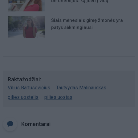
be chemijos: ką įdėti į vidų
Šiais mėnesiais gimę žmonės yra
patys sėkmingiausi
Raktažodžiai
Vilius Bartusevičius
Tautvydas Malinauskas
pilies uostelis
pilies uostas
Komentarai