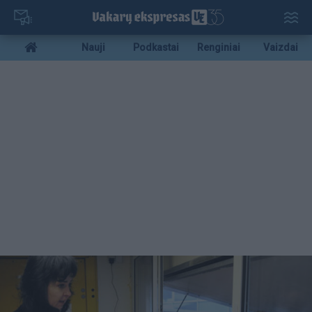
Pereiti
į
pagrindinį
Mobile
Nauji
Podkastai
Renginiai
Vaizdai
turinį
menu
bottom