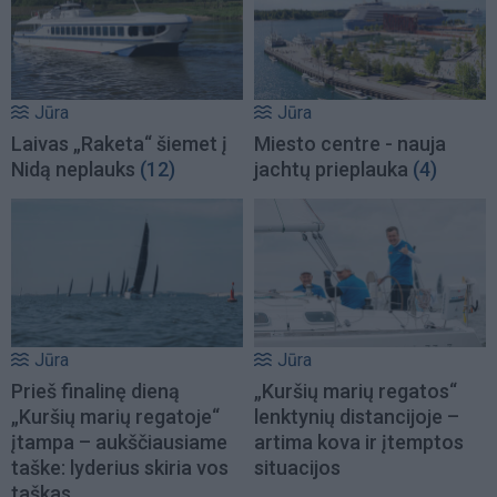
Jūra
Jūra
Laivas „Raketa“ šiemet į
Miesto centre - nauja
Nidą neplauks
(12)
jachtų prieplauka
(4)
Jūra
Jūra
Prieš finalinę dieną
„Kuršių marių regatos“
„Kuršių marių regatoje“
lenktynių distancijoje –
įtampa – aukščiausiame
artima kova ir įtemptos
taške: lyderius skiria vos
situacijos
taškas