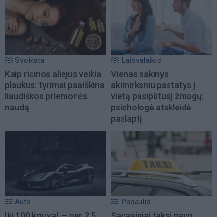
Sveikata
Laisvalaikis
Kaip ricinos aliejus veikia
Vienas sakinys
plaukus: tyrimai paaiškina
akimirksniu pastatys į
liaudiškos priemonės
vietą pasipūtusį žmogų:
naudą
psichologė atskleidė
paslaptį
Auto
Pasaulis
Iki 100 km/val. – per 2,5
Savaeigiai taksi gavo