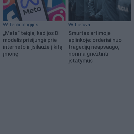
Technologijos
Lietuva
„Meta“ teigia, kad jos DI
Smurtas artimoje
modelis prisijungė prie
aplinkoje: orderiai nuo
interneto ir įsilaužė į kitą
tragedijų neapsaugo,
įmonę
norima griežtinti
įstatymus