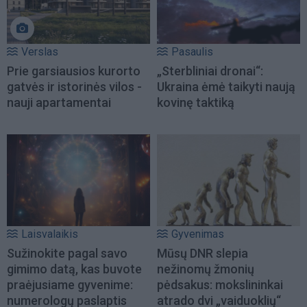
Verslas
Pasaulis
Prie garsiausios kurorto
„Sterbliniai dronai“:
gatvės ir istorinės vilos -
Ukraina ėmė taikyti naują
nauji apartamentai
kovinę taktiką
Laisvalaikis
Gyvenimas
Sužinokite pagal savo
Mūsų DNR slepia
gimimo datą, kas buvote
nežinomų žmonių
praėjusiame gyvenime:
pėdsakus: mokslininkai
numerologų paslaptis
atrado dvi „vaiduoklių“