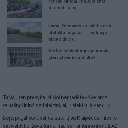
Pensijų pinigai - naudotiems
automobiliams
Namai žmonėms su psichikos ir
intelekto negalia - ir pietinėje
miesto dalyje
Kas tas paslaptingas jaunuolis,
rytais stovintis ant tilto?
Tačiau ten prekyba iki šiol nepradėta - žvejams
reikalingi ir inžineriniai tinklai, ir elektra, ir vanduo.
Beje, pagal koncesijos sutartį su Klaipėdos miesto
savivaldybe, žuvų turgelį jau seniai turėjo įrengti AB