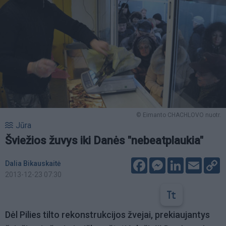
© Eimanto CHACHLOVO nuotr.
Jūra
Šviežios žuvys iki Danės "nebeatplaukia"
Facebook
Messenger
LinkedIn
Email
C
Dalia Bikauskaitė
L
2013-12-23 07:30
Dėl Pilies tilto rekonstrukcijos žvejai, prekiaujantys