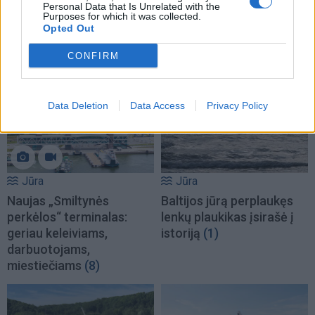
Personal Data that Is Unrelated with the
Jūra
Jūra
Purposes for which it was collected.
Vandeniliu varoma „Rasa“
Atliekų surinkimo laivas
Opted Out
kol kas pluša naudodama
„Rasa“ skaičiuoja pirmųjų
CONFIRM
ne vandenilį
mėnesių rezultatus
(1)
Data Deletion
Data Access
Privacy Policy
Jūra
Jūra
Naujas „Smiltynės
Baltijos jūrą perplaukęs
perkėlos“ terminalas:
lenkų plaukikas įsirašė į
geriau keleiviams,
istoriją
(1)
darbuotojams,
miestiečiams
(8)