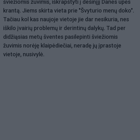
šviežiomis žuvimis, iškrapštyti į dešinįjį Danės upės
krantą. Jiems skirta vieta prie "Švyturio menų doko".
Tačiau kol kas naujoje vietoje jie dar nesikuria, nes
iškilo įvairių problemų ir derintinų dalykų. Tad per
didžiąsias metų šventes pasilepinti šviežiomis
žuvimis norėję klaipėdiečiai, neradę jų įprastoje
vietoje, nusivylė.