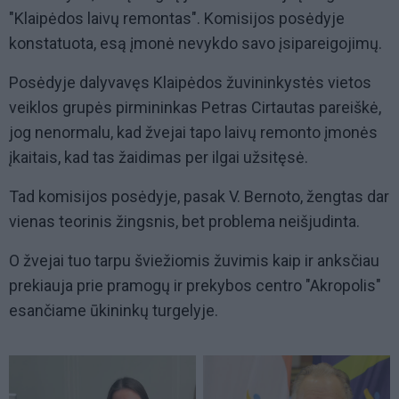
"Klaipėdos laivų remontas". Komisijos posėdyje
konstatuota, esą įmonė nevykdo savo įsipareigojimų.
Posėdyje dalyvavęs Klaipėdos žuvininkystės vietos
veiklos grupės pirmininkas Petras Cirtautas pareiškė,
jog nenormalu, kad žvejai tapo laivų remonto įmonės
įkaitais, kad tas žaidimas per ilgai užsitęsė.
Tad komisijos posėdyje, pasak V. Bernoto, žengtas dar
vienas teorinis žingsnis, bet problema neišjudinta.
O žvejai tuo tarpu šviežiomis žuvimis kaip ir anksčiau
prekiauja prie pramogų ir prekybos centro "Akropolis"
esančiame ūkininkų turgelyje.