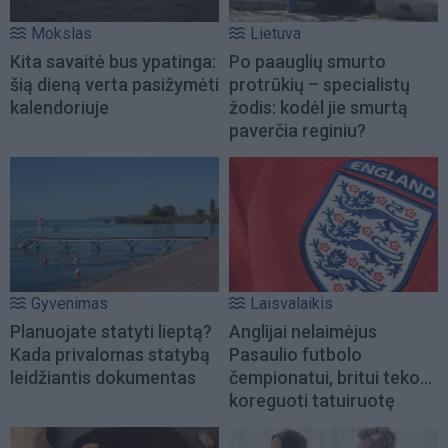
Mokslas
Lietuva
Kita savaitė bus ypatinga:
Po paauglių smurto
šią dieną verta pasižymėti
protrūkių – specialistų
kalendoriuje
žodis: kodėl jie smurtą
paverčia reginiu?
Gyvenimas
Laisvalaikis
Planuojate statyti lieptą?
Anglijai nelaimėjus
Kada privalomas statybą
Pasaulio futbolo
leidžiantis dokumentas
čempionatui, britui teko...
koreguoti tatuiruotę