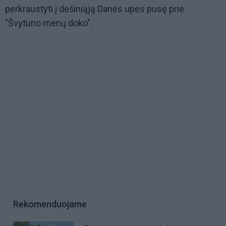
perkraustyti į dešiniąją Danės upės pusę prie
"Švyturio menų doko".
Rekomenduojame