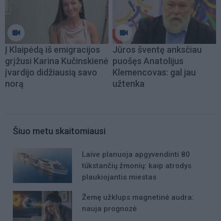
Į Klaipėdą iš emigracijos
Jūros šventę anksčiau
grįžusi Karina Kučinskienė
puošęs Anatolijus
įvardijo didžiausią savo
Klemencovas: gal jau
norą
užtenka
Šiuo metu skaitomiausi
Laive planuoja apgyvendinti 80
tūkstančių žmonių: kaip atrodys
plaukiojantis miestas
Žemę užklups magnetinė audra:
nauja prognozė