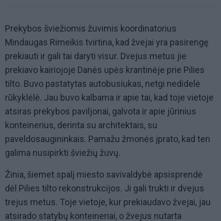
Prekybos šviežiomis žuvimis koordinatorius
Mindaugas Rimeikis tvirtina, kad žvejai yra pasirengę
prekiauti ir gali tai daryti visur. Dvejus metus jie
prekiavo kairiojoje Danės upės krantinėje prie Pilies
tilto. Buvo pastatytas autobusiukas, netgi nedidelė
rūkyklėlė. Jau buvo kalbama ir apie tai, kad toje vietoje
atsiras prekybos paviljonai, galvota ir apie jūrinius
konteinerius, derinta su architektais, su
paveldosaugininkais. Pamažu žmonės įprato, kad ten
galima nusipirkti šviežių žuvų.
Žinia, šiemet spalį miesto savivaldybė apsisprendė
dėl Pilies tilto rekonstrukcijos. Ji gali trukti ir dvejus
trejus metus. Toje vietoje, kur prekiaudavo žvejai, jau
atsirado statybų konteineriai, o žvejus nutarta