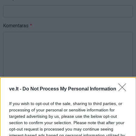
Komentaras
ve.lt -
Do Not Process My Personal Information
This site is protected by
Sutinku su
taisyklėmis
reCAPTCHA and the Google
If you wish to opt-out of the sale, sharing to third parties, or
Privacy Policy
and
Terms of
processing of your personal or sensitive information for
Service
apply.
targeted advertising by us, please use the below opt-out
section to confirm your selection. Please note that after your
opt-out request is processed you may continue seeing
interest-based ads based on personal information utilized by