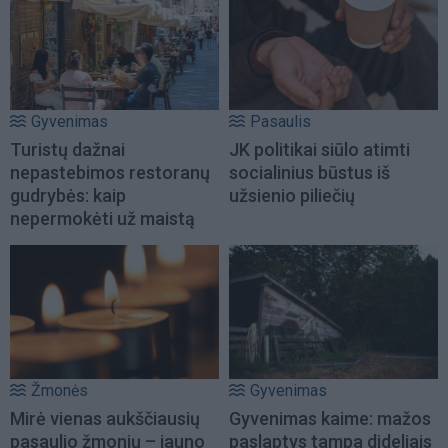
Gyvenimas
Pasaulis
Turistų dažnai
JK politikai siūlo atimti
nepastebimos restoranų
socialinius būstus iš
gudrybės: kaip
užsienio piliečių
nepermokėti už maistą
Žmonės
Gyvenimas
Mirė vienas aukščiausių
Gyvenimas kaime: mažos
pasaulio žmonių – jauno
paslaptys tampa dideliais