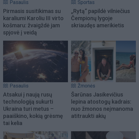
Pasaulis
Sportas
Pirmasis susitikimas su
„Rytą“ papildė vilniečius
karaliumi Karoliu III virto
Čempionų lygoje
košmaru: žvaigždė jam
skriaudęs amerikietis
spjovė į veidą
Pasaulis
Žmonės
Atsakui į naują rusų
Šarūnas Jasikevičius
technologiją sukurti
lepina atostogų kadrais:
Ukraina turi metus –
nuo žmonos neįmanoma
paaiškino, kokią grėsmę
atitraukti akių
tai kelia