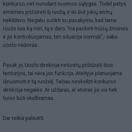
konkurso, net nurodant nuomos sąlygas. Todėl patys
ėmėmės prižiūrėti šį ruožą, ir iki šiol jokių aistrų
nekildavo. Negaliu sutikti su pasakymu, kad tame
ruože kas ką nori, tą ir daro. Yra paskirti mūsų žmonės
ir jis kontroliuojamas, ten situacija normali",- sakė
uosto vadovas.
Pasak jo, Uosto direkcija neturėtų prižiūrėti šios
teritorijos, tai nėra jos funkcija. Ateityje planuojama
išnuomoti ir tą ruoželį. Tačiau neskelbti konkurso
direkcija negalės. Ar uždaras, ar atviras jis vis tiek
turės būti skelbiamas.
Dar reikia palaukti