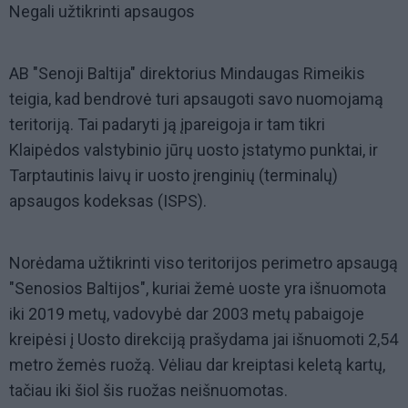
Negali užtikrinti apsaugos
AB "Senoji Baltija" direktorius Mindaugas Rimeikis
teigia, kad bendrovė turi apsaugoti savo nuomojamą
teritoriją. Tai padaryti ją įpareigoja ir tam tikri
Klaipėdos valstybinio jūrų uosto įstatymo punktai, ir
Tarptautinis laivų ir uosto įrenginių (terminalų)
apsaugos kodeksas (ISPS).
Norėdama užtikrinti viso teritorijos perimetro apsaugą
"Senosios Baltijos", kuriai žemė uoste yra išnuomota
iki 2019 metų, vadovybė dar 2003 metų pabaigoje
kreipėsi į Uosto direkciją prašydama jai išnuomoti 2,54
metro žemės ruožą. Vėliau dar kreiptasi keletą kartų,
tačiau iki šiol šis ruožas neišnuomotas.