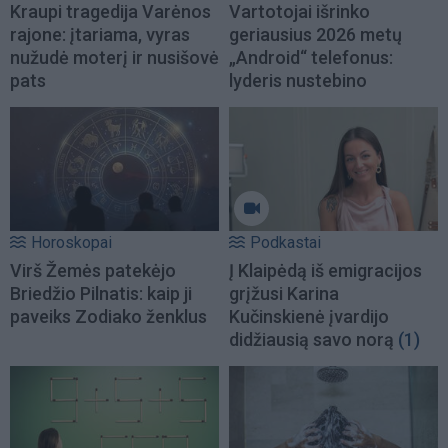
Kraupi tragedija Varėnos
Vartotojai išrinko
rajone: įtariama, vyras
geriausius 2026 metų
nužudė moterį ir nusišovė
„Android“ telefonus:
pats
lyderis nustebino
Horoskopai
Podkastai
Virš Žemės patekėjo
Į Klaipėdą iš emigracijos
Briedžio Pilnatis: kaip ji
grįžusi Karina
paveiks Zodiako ženklus
Kučinskienė įvardijo
didžiausią savo norą
(1)