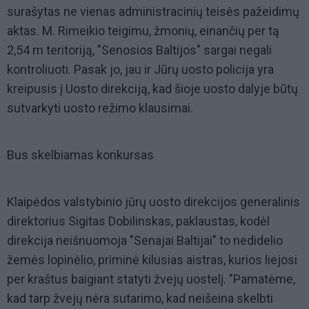
surašytas ne vienas administracinių teisės pažeidimų
aktas. M. Rimeikio teigimu, žmonių, einančių per tą
2,54 m teritoriją, "Senosios Baltijos" sargai negali
kontroliuoti. Pasak jo, jau ir Jūrų uosto policija yra
kreipusis į Uosto direkciją, kad šioje uosto dalyje būtų
sutvarkyti uosto režimo klausimai.
Bus skelbiamas konkursas
Klaipėdos valstybinio jūrų uosto direkcijos generalinis
direktorius Sigitas Dobilinskas, paklaustas, kodėl
direkcija neišnuomoja "Senajai Baltijai" to nedidelio
žemės lopinėlio, priminė kilusias aistras, kurios liejosi
per kraštus baigiant statyti žvejų uostelį. "Pamatėme,
kad tarp žvejų nėra sutarimo, kad neišeina skelbti