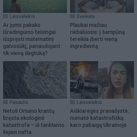
Laisvalaikis
Sveikata
Ar jums pakaks
Plaukai mažiau
išradingumo teisingai
riebaluosis: į šampūną
išspręsti matematinį
tereikia įberti vieną
galvosūkį, panaudojant
ingredientą
tik vieną degtuką?
Pasaulis
Laisvalaikis
Netoli Omano krantų
Aiškiaregės pranašystė:
bręsta ekologinė
numatė katastrofišką
katastrofa – iš tanklaivio
karo pabaigą Ukrainoje
liejasi nafta