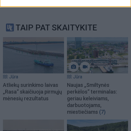
TAIP PAT SKAITYKITE
Jūra
Jūra
Atliekų surinkimo laivas
Naujas „Smiltynės
„Rasa“ skaičiuoja pirmųjų
perkėlos“ terminalas:
mėnesių rezultatus
geriau keleiviams,
darbuotojams,
miestiečiams
(7)