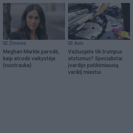
Žmonės
Auto
Meghan Markle parodė,
Važiuojate tik trumpus
kaip atrodė vaikystėje
atstumus? Specialistai
(nuotrauka)
įvardijo patikimiausią
variklį miestui