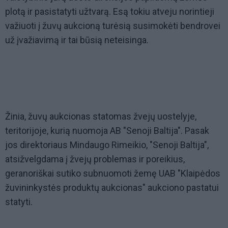
plotą ir pasistatyti užtvarą. Esą tokiu atveju norintieji
važiuoti į žuvų aukcioną turėsią susimokėti bendrovei
už įvažiavimą ir tai būsią neteisinga.
Žinia, žuvų aukcionas statomas žvejų uostelyje,
teritorijoje, kurią nuomoja AB "Senoji Baltija". Pasak
jos direktoriaus Mindaugo Rimeikio, "Senoji Baltija",
atsižvelgdama į žvejų problemas ir poreikius,
geranoriškai sutiko subnuomoti žemę UAB "Klaipėdos
žuvininkystės produktų aukcionas" aukciono pastatui
statyti.