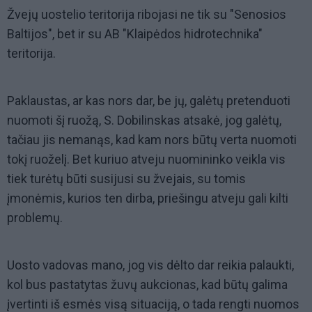
Žvejų uostelio teritorija ribojasi ne tik su "Senosios
Baltijos", bet ir su AB "Klaipėdos hidrotechnika"
teritorija.
Paklaustas, ar kas nors dar, be jų, galėtų pretenduoti
nuomoti šį ruožą, S. Dobilinskas atsakė, jog galėtų,
tačiau jis nemanąs, kad kam nors būtų verta nuomoti
tokį ruoželį. Bet kuriuo atveju nuomininko veikla vis
tiek turėtų būti susijusi su žvejais, su tomis
įmonėmis, kurios ten dirba, priešingu atveju gali kilti
problemų.
Uosto vadovas mano, jog vis dėlto dar reikia palaukti,
kol bus pastatytas žuvų aukcionas, kad būtų galima
įvertinti iš esmės visą situaciją, o tada rengti nuomos