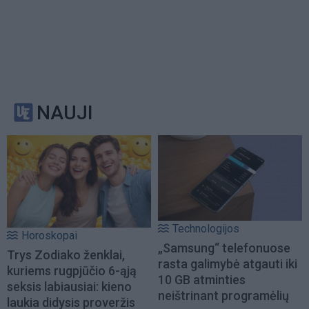
NAUJI
Technologijos
Horoskopai
„Samsung“ telefonuose
Trys Zodiako ženklai,
rasta galimybė atgauti iki
kuriems rugpjūčio 6-ąją
10 GB atminties
seksis labiausiai: kieno
neištrinant programėlių
laukia didysis proveržis