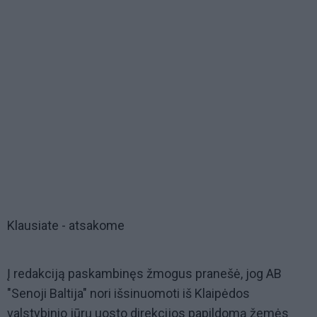
Klausiate - atsakome
Į redakciją paskambinęs žmogus pranešė, jog AB
"Senoji Baltija" nori išsinuomoti iš Klaipėdos
valstybinio jūrų uosto direkcijos papildomą žemės