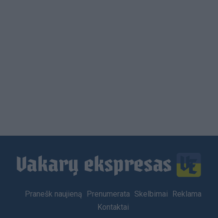
Load
More
Footer
Pranešk naujieną
Prenumerata
Skelbimai
Reklama
menu
Kontaktai