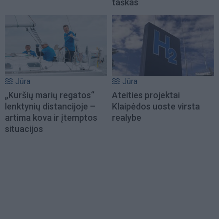
taškas
Jūra
Jūra
„Kuršių marių regatos“
Ateities projektai
lenktynių distancijoje –
Klaipėdos uoste virsta
artima kova ir įtemptos
realybe
situacijos