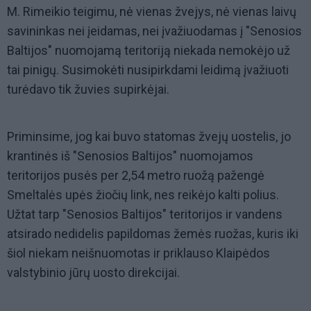
M. Rimeikio teigimu, nė vienas žvejys, nė vienas laivų
savininkas nei įeidamas, nei įvažiuodamas į "Senosios
Baltijos" nuomojamą teritoriją niekada nemokėjo už
tai pinigų. Susimokėti nusipirkdami leidimą įvažiuoti
turėdavo tik žuvies supirkėjai.
Priminsime, jog kai buvo statomas žvejų uostelis, jo
krantinės iš "Senosios Baltijos" nuomojamos
teritorijos pusės per 2,54 metro ruožą pažengė
Smeltalės upės žiočių link, nes reikėjo kalti polius.
Užtat tarp "Senosios Baltijos" teritorijos ir vandens
atsirado nedidelis papildomas žemės ruožas, kuris iki
šiol niekam neišnuomotas ir priklauso Klaipėdos
valstybinio jūrų uosto direkcijai.