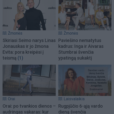
Žmonės
Žmonės
Skiriasi Seimo narys Linas
Paviešino nematytus
Jonauskas ir jo žmona
kadrus: Inga ir Aivaras
Evita: pora kreipėsi į
Stumbrai švenčia
teismą
(1)
ypatingą sukaktį
Orai
Laisvalaikis
Orai: po tvankios dienos –
Rugpjūčio 6-ąją vardo
audringas vakaras: kur
dieną švenčia