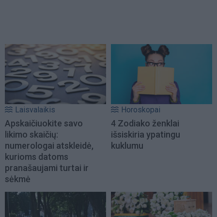
Laisvalaikis
Horoskopai
Apskaičiuokite savo
4 Zodiako ženklai
likimo skaičių:
išsiskiria ypatingu
numerologai atskleidė,
kuklumu
kurioms datoms
pranašaujami turtai ir
sėkmė