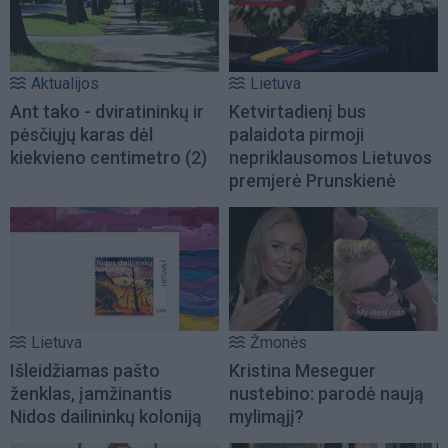
Aktualijos
Lietuva
Ant tako - dviratininkų ir
Ketvirtadienį bus
pėsčiųjų karas dėl
palaidota pirmoji
kiekvieno centimetro
(2)
nepriklausomos Lietuvos
premjerė Prunskienė
Lietuva
Žmonės
Išleidžiamas pašto
Kristina Meseguer
ženklas, įamžinantis
nustebino: parodė naują
Nidos dailininkų koloniją
mylimąjį?