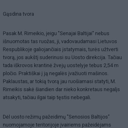
Gąsdina tvora
Pasak M. Rimeikio, jeigu "Senajai Baltijai" nebus
išnuomotas tas ruožas, ji, vadovaudamasi Lietuvos
Respublikoje galiojančiais įstatymais, turės užtverti
tvorą, jos aukštį suderinusi su Uosto direkcija. Tačiau
tada iškrovos krantinė žvejų uostelyje tebus 2,54 m
pločio. Praktiškai į ją negalės įvažiuoti mašinos.
Paklaustas, ar tokią tvorą jau ruošiamasi statyti, M.
Rimeikis sakė šiandien dar nieko konkretaus negalįs
atsakyti, tačiau ilgai taip tęstis nebegali.
Dėl uosto režimų pažeidimų "Senosios Baltijos"
nuomojamoje teritorijoje įvairiems pažeidėjams