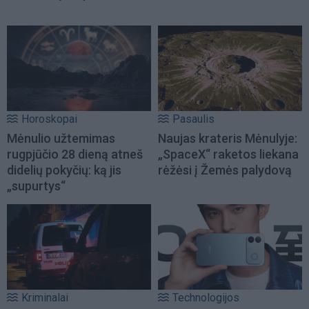
Horoskopai
Pasaulis
Mėnulio užtemimas
Naujas krateris Mėnulyje:
rugpjūčio 28 dieną atneš
„SpaceX“ raketos liekana
didelių pokyčių: ką jis
rėžėsi į Žemės palydovą
„supurtys“
Kriminalai
Technologijos