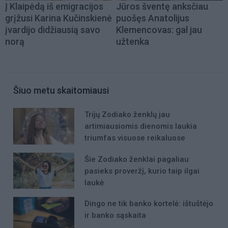
Į Klaipėdą iš emigracijos
Jūros šventę anksčiau
grįžusi Karina Kučinskienė
puošęs Anatolijus
įvardijo didžiausią savo
Klemencovas: gal jau
norą
užtenka
Šiuo metu skaitomiausi
Trijų Zodiako ženklų jau
artimiausiomis dienomis laukia
triumfas visuose reikaluose
Šie Zodiako ženklai pagaliau
pasieks proveržį, kurio taip ilgai
laukė
Dingo ne tik banko kortelė: ištuštėjo
ir banko sąskaita