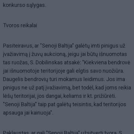
konkurso sąlygas.
Tvoros reikalai
Pasiteiravus, ar "Senoji Baltija" galėtų imti pinigus už
įvažiavimą į žuvų aukcioną, jeigu jai būtų išnuomotas
tas ruožas, S. Dobilinskas atsakė: "Kiekviena bendrovė
jai išnuomotoje teritorijoje gali elgtis savo nuožiūra.
Daugelis bendrovių turi mokamus leidimus. Jos ima
pinigus ne už patį įvažiavimą, bet todėl, kad joms reikia
lėšų teritorijai, jos dangai, keliams ir kt. prižiūrėti.
"Senoji Baltija" taip pat galėtų teisintis, kad teritorijos
apsauga jai kainuoja".
Paklaustas, ar gali "Senoji Baltija" užsitverti tvorą, S.