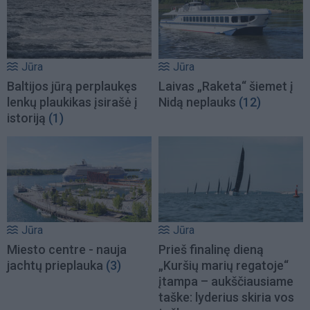
Jūra
Jūra
Baltijos jūrą perplaukęs
Laivas „Raketa“ šiemet į
lenkų plaukikas įsirašė į
Nidą neplauks
(12)
istoriją
(1)
Jūra
Jūra
Miesto centre - nauja
Prieš finalinę dieną
jachtų prieplauka
(3)
„Kuršių marių regatoje“
įtampa – aukščiausiame
taške: lyderius skiria vos