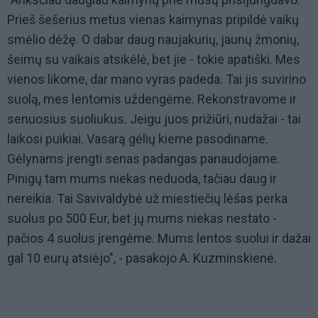
Prieš šešerius metus vienas kaimynas pripildė vaikų
smėlio dėžę. O dabar daug naujakurių, jaunų žmonių,
šeimų su vaikais atsikėlė, bet jie - tokie apatiški. Mes
vienos likome, dar mano vyras padeda. Tai jis suvirino
suolą, mes lentomis uždengėme. Rekonstravome ir
senuosius suoliukus. Jeigu juos prižiūri, nudažai - tai
laikosi puikiai. Vasarą gėlių kieme pasodiname.
Gėlynams įrengti senas padangas panaudojame.
Pinigų tam mums niekas neduoda, tačiau daug ir
nereikia. Tai Savivaldybė už miestiečių lėšas perka
suolus po 500 Eur, bet jų mums niekas nestato -
pačios 4 suolus įrengėme. Mums lentos suolui ir dažai
gal 10 eurų atsiėjo", - pasakojo A. Kuzminskienė.