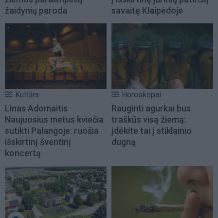
žaidynių paroda
savaitę Klaipėdoje
Kultūra
Horoskopai
Linas Adomaitis
Rauginti agurkai bus
Naujuosius metus kviečia
traškūs visą žiemą:
sutikti Palangoje: ruošia
įdėkite tai į stiklainio
išskirtinį šventinį
dugną
koncertą