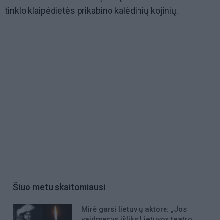
tinklo klaipėdietės prikabino kalėdinių kojinių.
Šiuo metu skaitomiausi
Mirė garsi lietuvių aktorė: „Jos
vaidmenys išliks Lietuvos teatro