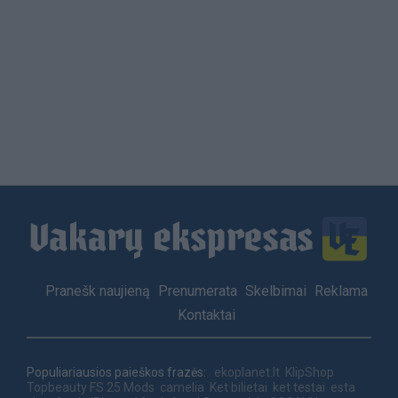
Load
More
Footer
Pranešk naujieną
Prenumerata
Skelbimai
Reklama
menu
Kontaktai
Populiariausios paieškos frazės:
ekoplanet.lt
KlipShop
Topbeauty
FS 25 Mods
camelia
Ket bilietai
ket testai
esta