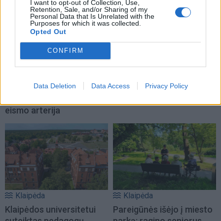
I want to opt-out of Collection, Use,
Retention, Sale, and/or Sharing of my
Personal Data that Is Unrelated with the
Purposes for which it was collected.
Opted Out
CONFIRM
Klaipėda
Klaipėda
Kelininkai gali
Patiltė keliaujantiems į
Data Deletion
Data Access
Privacy Policy
patriukšmauti naktį:
keltą bus atidaryta rudenį
remontuojama svarbi
(2)
eismo arterija
Klaipėda
Klaipėda
Klaipėdos universitetui
Pareigūnės išėjo į miesto
suteiktas pedagogų
parką: ragino senjorus