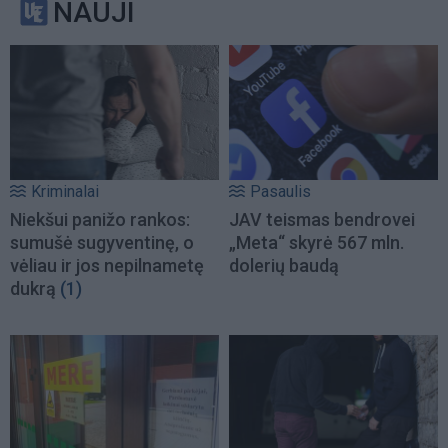
NAUJI
Kriminalai
Pasaulis
Niekšui panižo rankos:
JAV teismas bendrovei
sumušė sugyventinę, o
„Meta“ skyrė 567 mln.
vėliau ir jos nepilnametę
dolerių baudą
dukrą
(1)