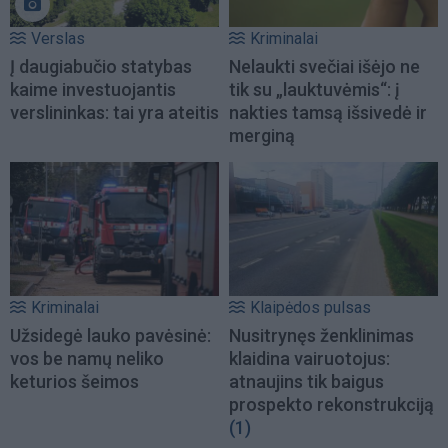
Verslas
Kriminalai
Į daugiabučio statybas
Nelaukti svečiai išėjo ne
kaime investuojantis
tik su „lauktuvėmis“: į
verslininkas: tai yra ateitis
nakties tamsą išsivedė ir
merginą
Kriminalai
Klaipėdos pulsas
Užsidegė lauko pavėsinė:
Nusitrynęs ženklinimas
vos be namų neliko
klaidina vairuotojus:
keturios šeimos
atnaujins tik baigus
prospekto rekonstrukciją
(1)