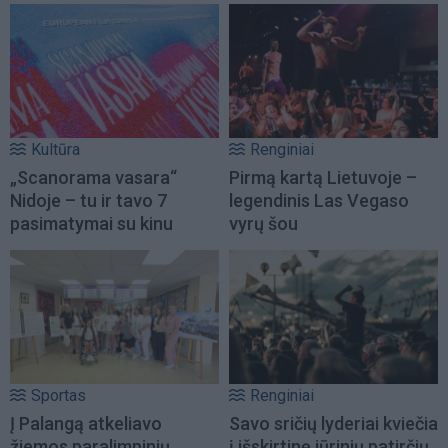
Kultūra
Renginiai
„Scanorama vasara“
Pirmą kartą Lietuvoje –
Nidoje – tu ir tavo 7
legendinis Las Vegaso
pasimatymai su kinu
vyrų šou
Sportas
Renginiai
Į Palangą atkeliavo
Savo sričių lyderiai kviečia
žiemos paralimpinių
į išskirtinę jūrinių patirčių