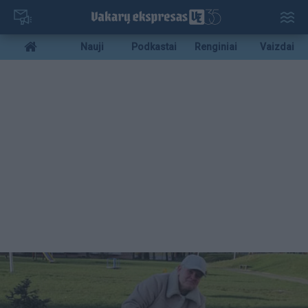
Pereiti
į
pagrindinį
Mobile
Nauji
Podkastai
Renginiai
Vaizdai
turinį
menu
bottom