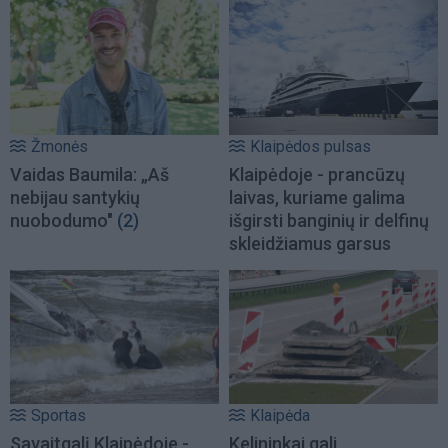
Žmonės
Klaipėdos pulsas
Vaidas Baumila: „Aš
Klaipėdoje - prancūzų
nebijau santykių
laivas, kuriame galima
nuobodumo"
(2)
išgirsti banginių ir delfinų
skleidžiamus garsus
Sportas
Klaipėda
Savaitgalį Klaipėdoje -
Kelininkai gali