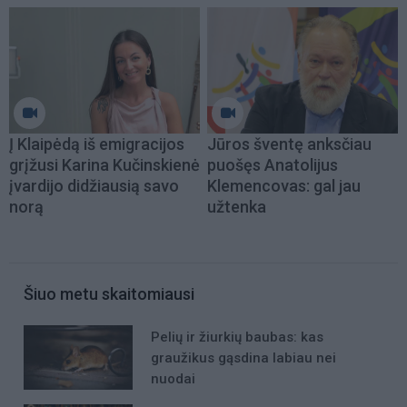
Į Klaipėdą iš emigracijos
Jūros šventę anksčiau
grįžusi Karina Kučinskienė
puošęs Anatolijus
įvardijo didžiausią savo
Klemencovas: gal jau
norą
užtenka
Šiuo metu skaitomiausi
Pelių ir žiurkių baubas: kas
graužikus gąsdina labiau nei
nuodai