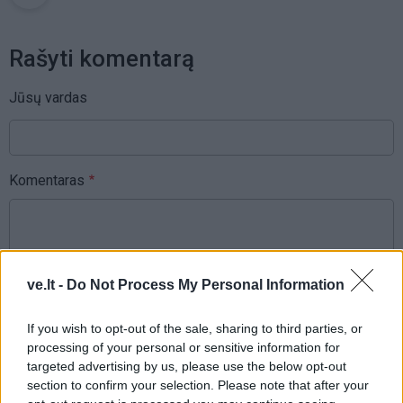
Rašyti komentarą
Jūsų vardas
Komentaras
ve.lt -
Do Not Process My Personal Information
If you wish to opt-out of the sale, sharing to third parties, or
processing of your personal or sensitive information for
targeted advertising by us, please use the below opt-out
This site is protected by
Sutinku su
taisyklėmis
section to confirm your selection. Please note that after your
reCAPTCHA and the Google