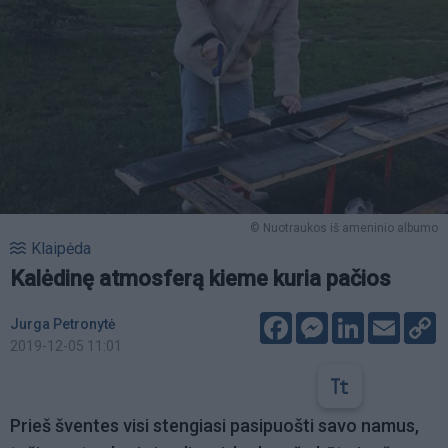
© Nuotraukos iš ameninio albumo
Klaipėda
Kalėdinę atmosferą kieme kuria pačios
Facebook
Messenger
LinkedIn
Email
C
Jurga Petronytė
L
2019-12-05 11:01
Prieš šventes visi stengiasi pasipuošti savo namus,