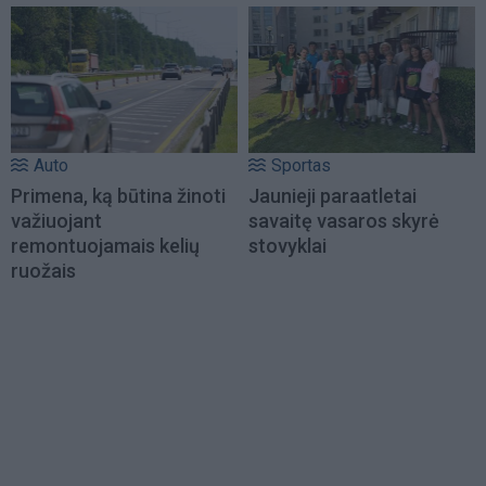
Auto
Sportas
Primena, ką būtina žinoti
Jaunieji paraatletai
važiuojant
savaitę vasaros skyrė
remontuojamais kelių
stovyklai
ruožais