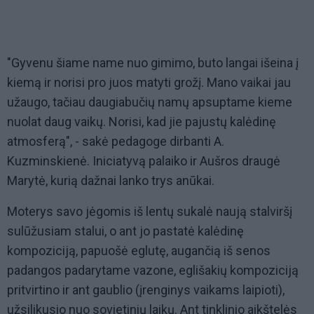
"Gyvenu šiame name nuo gimimo, buto langai išeina į
kiemą ir norisi pro juos matyti grožį. Mano vaikai jau
užaugo, tačiau daugiabučių namų apsuptame kieme
nuolat daug vaikų. Norisi, kad jie pajustų kalėdinę
atmosferą", - sakė pedagoge dirbanti A.
Kuzminskienė. Iniciatyvą palaiko ir Aušros draugė
Marytė, kurią dažnai lanko trys anūkai.
Moterys savo jėgomis iš lentų sukalė naują stalviršį
sulūžusiam stalui, o ant jo pastatė kalėdinę
kompoziciją, papuošė eglutę, augančią iš senos
padangos padarytame vazone, eglišakių kompoziciją
pritvirtino ir ant gaublio (įrenginys vaikams laipioti),
užsilikusio nuo sovietinių laikų. Ant tinklinio aikštelės