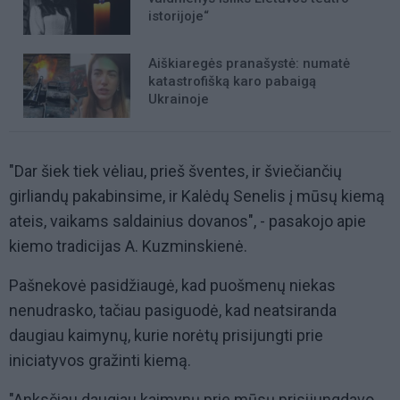
istorijoje“
Aiškiaregės pranašystė: numatė
katastrofišką karo pabaigą
Ukrainoje
"Dar šiek tiek vėliau, prieš šventes, ir šviečiančių
girliandų pakabinsime, ir Kalėdų Senelis į mūsų kiemą
ateis, vaikams saldainius dovanos", - pasakojo apie
kiemo tradicijas A. Kuzminskienė.
Pašnekovė pasidžiaugė, kad puošmenų niekas
nenudrasko, tačiau pasiguodė, kad neatsiranda
daugiau kaimynų, kurie norėtų prisijungti prie
iniciatyvos gražinti kiemą.
"Anksčiau daugiau kaimynų prie mūsų prisijungdavo.