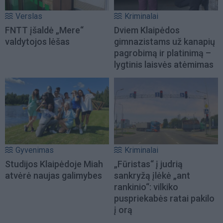
Verslas
Kriminalai
FNTT įšaldė „Mere“
Dviem Klaipėdos
valdytojos lėšas
gimnazistams už kanapių
pagrobimą ir platinimą –
lygtinis laisvės atėmimas
Gyvenimas
Kriminalai
Studijos Klaipėdoje Miah
„Fūristas“ į judrią
atvėrė naujas galimybes
sankryžą įlėkė „ant
rankinio“: vilkiko
puspriekabės ratai pakilo
į orą