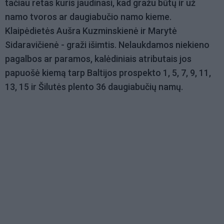
tačiau retas kuris jaudinasi, kad gražu būtų ir už
namo tvoros ar daugiabučio namo kieme.
Klaipėdietės Aušra Kuzminskienė ir Marytė
Sidaravičienė - graži išimtis. Nelaukdamos niekieno
pagalbos ar paramos, kalėdiniais atributais jos
papuošė kiemą tarp Baltijos prospekto 1, 5, 7, 9, 11,
13, 15 ir Šilutės plento 36 daugiabučių namų.