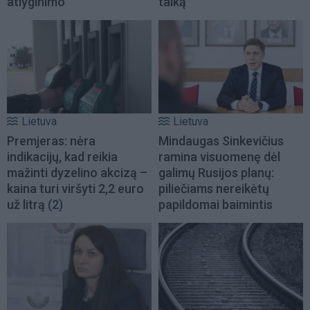
atlyginimo
taiką
Lietuva
Lietuva
Premjeras: nėra
Mindaugas Sinkevičius
indikacijų, kad reikia
ramina visuomenę dėl
mažinti dyzelino akcizą –
galimų Rusijos planų:
kaina turi viršyti 2,2 euro
piliečiams nereikėtų
už litrą
(2)
papildomai baimintis