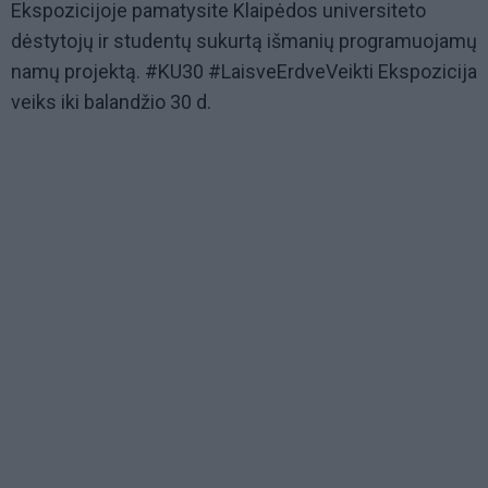
Ekspozicijoje pamatysite Klaipėdos universiteto
dėstytojų ir studentų sukurtą išmanių programuojamų
namų projektą.
#KU30
#LaisveErdveVeikti
Ekspozicija
veiks iki balandžio 30 d.