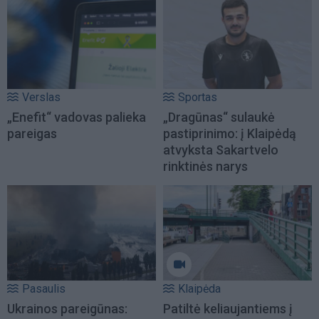
Verslas
Sportas
„Enefit“ vadovas palieka
„Dragūnas“ sulaukė
pareigas
pastiprinimo: į Klaipėdą
atvyksta Sakartvelo
rinktinės narys
Pasaulis
Klaipėda
Ukrainos pareigūnas:
Patiltė keliaujantiems į