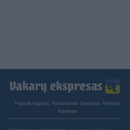
Load
More
Footer
Pranešk naujieną
Prenumerata
Skelbimai
Reklama
menu
Kontaktai