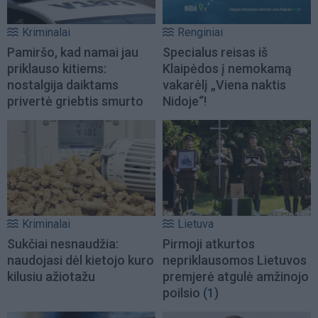
Kriminalai
Renginiai
Pamiršo, kad namai jau
Specialus reisas iš
priklauso kitiems:
Klaipėdos į nemokamą
nostalgija daiktams
vakarėlį „Viena naktis
privertė griebtis smurto
Nidoje“!
Kriminalai
Lietuva
Sukčiai nesnaudžia:
Pirmoji atkurtos
naudojasi dėl kietojo kuro
nepriklausomos Lietuvos
kilusiu ažiotažu
premjerė atgulė amžinojo
poilsio
(1)