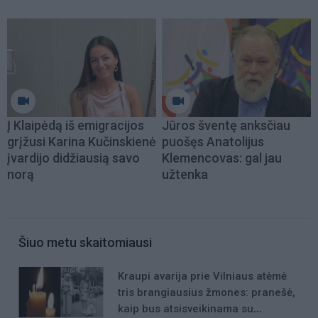
Į Klaipėdą iš emigracijos
Jūros šventę anksčiau
grįžusi Karina Kučinskienė
puošęs Anatolijus
įvardijo didžiausią savo
Klemencovas: gal jau
norą
užtenka
Šiuo metu skaitomiausi
Kraupi avarija prie Vilniaus atėmė
tris brangiausius žmones: pranešė,
kaip bus atsisveikinama su