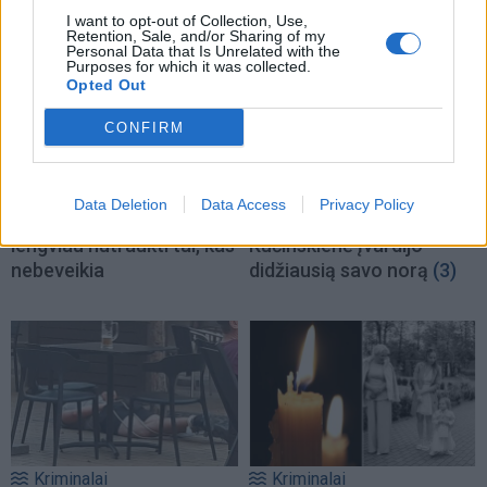
I want to opt-out of Collection, Use,
Retention, Sale, and/or Sharing of my
Personal Data that Is Unrelated with the
Purposes for which it was collected.
Opted Out
CONFIRM
Horoskopai
Podkastai
Dienos horoskopas 12
Į Klaipėdą iš emigracijos
Data Deletion
Data Access
Privacy Policy
Zodiako ženklų: gali būti
grįžusi Karina
lengviau nutraukti tai, kas
Kučinskienė įvardijo
nebeveikia
didžiausią savo norą
(3)
Kriminalai
Kriminalai