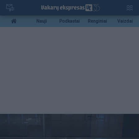
Pereiti
į
pagrindinį
Mobile
Nauji
Podkastai
Renginiai
Vaizdai
turinį
menu
bottom