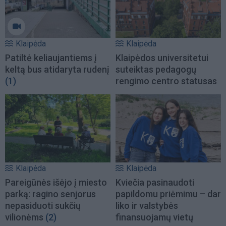
Klaipėda
Klaipėda
Patiltė keliaujantiems į
Klaipėdos universitetui
keltą bus atidaryta rudenį
suteiktas pedagogų
(1)
rengimo centro statusas
Klaipėda
Klaipėda
Pareigūnės išėjo į miesto
Kviečia pasinaudoti
parką: ragino senjorus
papildomu priėmimu – dar
nepasiduoti sukčių
liko ir valstybės
vilionėms
(2)
finansuojamų vietų