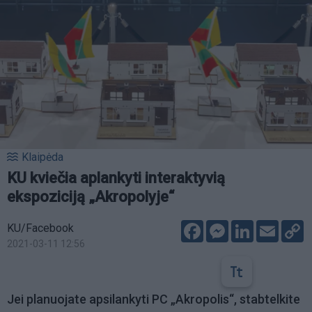
Klaipėda
KU kviečia aplankyti interaktyvią
ekspoziciją „Akropolyje“
Facebook
Messenger
LinkedIn
Email
C
KU/Facebook
L
2021-03-11 12:56
Jei planuojate apsilankyti PC „Akropolis“, stabtelkite