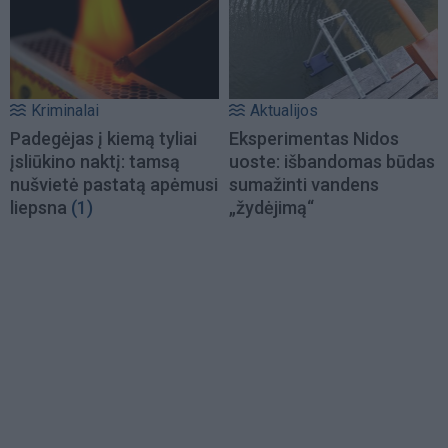
Kriminalai
Aktualijos
Padegėjas į kiemą tyliai
Eksperimentas Nidos
įsliūkino naktį: tamsą
uoste: išbandomas būdas
nušvietė pastatą apėmusi
sumažinti vandens
liepsna
(1)
„žydėjimą“