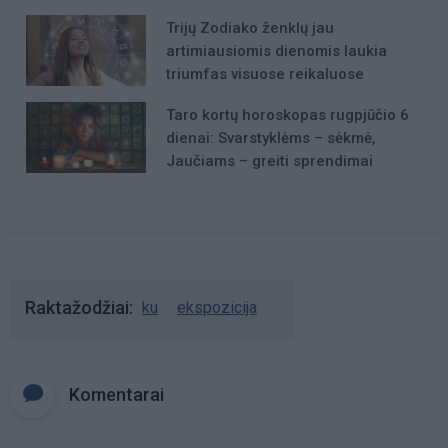
mergaite, jos mama ir močiute
Trijų Zodiako ženklų jau
artimiausiomis dienomis laukia
triumfas visuose reikaluose
Taro kortų horoskopas rugpjūčio 6
dienai: Svarstyklėms – sėkmė,
Jaučiams – greiti sprendimai
Raktažodžiai
ku
ekspozicija
Komentarai