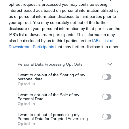
eurų tvarkys Atgimimo
nepastebėtas: Klaipėdoje
opt-out request is processed you may continue seeing
aikštę
(6)
įkliuvo motociklų ir
interest-based ads based on personal information utilized by
automobilių vairuotojai
us or personal information disclosed to third parties prior to
(2)
your opt-out. You may separately opt-out of the further
disclosure of your personal information by third parties on the
IAB’s list of downstream participants. This information may
also be disclosed by us to third parties on the
IAB’s List of
Downstream Participants
that may further disclose it to other
third parties.
Personal Data Processing Opt Outs
I want to opt-out of the Sharing of my
personal data.
Opted In
I want to opt-out of the Sale of my
Personal Data.
Opted In
I want to opt-out of processing my
Personal Data for Targeted Advertising.
NAUJI
Opted In