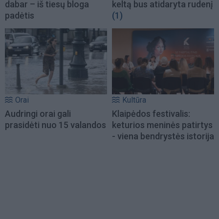
dabar – iš tiesų bloga
keltą bus atidaryta rudenį
padėtis
(1)
Orai
Kultūra
Audringi orai gali
Klaipėdos festivalis:
prasidėti nuo 15 valandos
keturios meninės patirtys
- viena bendrystės istorija