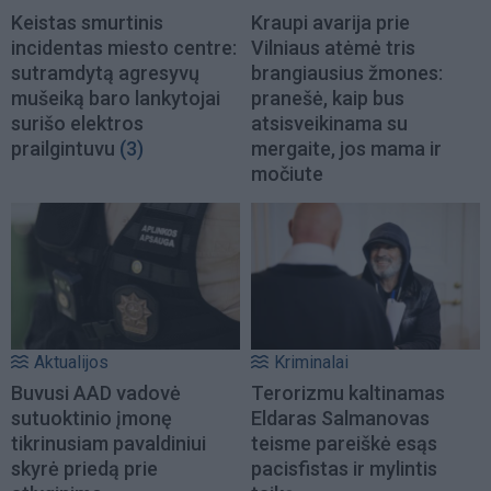
Keistas smurtinis
Kraupi avarija prie
incidentas miesto centre:
Vilniaus atėmė tris
sutramdytą agresyvų
brangiausius žmones:
mušeiką baro lankytojai
pranešė, kaip bus
surišo elektros
atsisveikinama su
prailgintuvu
(3)
mergaite, jos mama ir
močiute
Aktualijos
Kriminalai
Buvusi AAD vadovė
Terorizmu kaltinamas
sutuoktinio įmonę
Eldaras Salmanovas
tikrinusiam pavaldiniui
teisme pareiškė esąs
skyrė priedą prie
pacisfistas ir mylintis