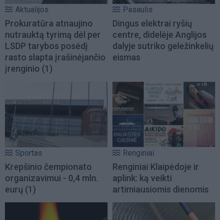
Aktualijos
Pasaulis
Prokuratūra atnaujino
Dingus elektrai ryšių
nutrauktą tyrimą dėl per
centre, didelėje Anglijos
LSDP tarybos posėdį
dalyje sutriko geležinkelių
rasto slapta įrašinėjančio
eismas
įrenginio
(1)
Sportas
Renginiai
Krepšinio čempionato
Renginiai Klaipėdoje ir
organizavimui - 0,4 mln.
aplink: ką veikti
eurų
(1)
artimiausiomis dienomis