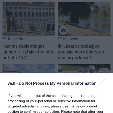
Klaipėda
Klaipėda
Kas tas paslaptingas
Iki vasaros pabaigos
jaunuolis, rytais stovintis
paupyje bus atidarytas
ant tilto?
(7)
naujas parkas
(7)
ve.lt -
Do Not Process My Personal Information
If you wish to opt-out of the sale, sharing to third parties, or
Klaipėda
Klaipėda
processing of your personal or sensitive information for
targeted advertising by us, please use the below opt-out
Paaiškėjo, kas už 6 mln.
Triukšmas gatvėse neliko
section to confirm your selection. Please note that after your