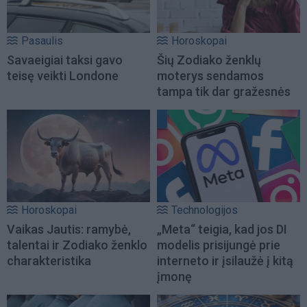
Pasaulis
Horoskopai
Savaeigiai taksi gavo
Šių Zodiako ženklų
teisę veikti Londone
moterys sendamos
tampa tik dar gražesnės
Horoskopai
Technologijos
Vaikas Jautis: ramybė,
„Meta“ teigia, kad jos DI
talentai ir Zodiako ženklo
modelis prisijungė prie
charakteristika
interneto ir įsilaužė į kitą
įmonę