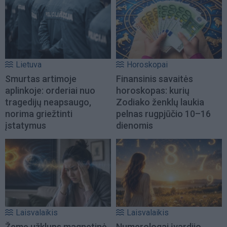
Lietuva
Horoskopai
Smurtas artimoje
Finansinis savaitės
aplinkoje: orderiai nuo
horoskopas: kurių
tragedijų neapsaugo,
Zodiako ženklų laukia
norima griežtinti
pelnas rugpjūčio 10–16
įstatymus
dienomis
Laisvalaikis
Laisvalaikis
Žemę užklups magnetinė
Numerologai įvardijo