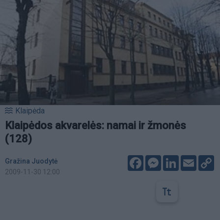
Klaipėda
Klaipėdos akvarelės: namai ir žmonės
(128)
Facebook
Messenger
LinkedIn
Email
C
Gražina Juodytė
L
2009-11-30 12:00