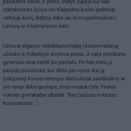
pasaulinis karas, ir jiems, matyt, rūpėjo kur kas
stambesnės žuvys nei Klaipėdos krašto politiniai
veikėjai, kurių didžioji dalis jau buvo pasitraukusi į
Lietuvą ar ir kaimynines šalis.
Lietuvai atgavus nepriklausomybę į konservatoriją
užsuko iš Vokietijos atvykusi ponia. Ji sakė prieškariu
gyvenusi visai netoli šio pastato. Po tiek metų ji
panūdo pasižiūrėti, kur dirbo jos vyras. Kai ją
lydėjusieji konservatorijos darbuotojai pasitikslino, ar
jos vyras dirbo gestape, stojo nejauki tyla. Paskui
vokietė greitakalbe išbeldė: "Bet čia buvo ir karinis
komisariatas...".