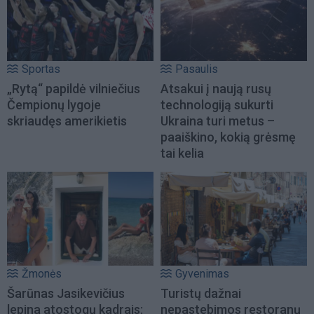
Sportas
Pasaulis
„Rytą“ papildė vilniečius
Atsakui į naują rusų
Čempionų lygoje
technologiją sukurti
skriaudęs amerikietis
Ukraina turi metus –
paaiškino, kokią grėsmę
tai kelia
Žmonės
Gyvenimas
Šarūnas Jasikevičius
Turistų dažnai
lepina atostogų kadrais:
nepastebimos restoranų