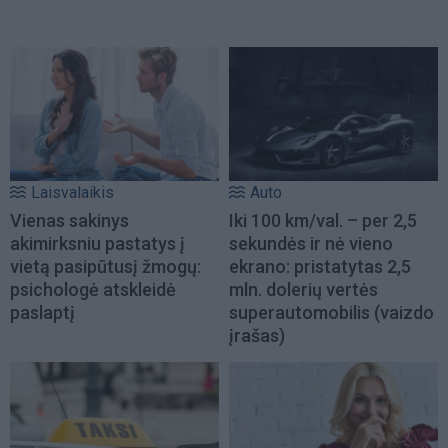
Laisvalaikis
Auto
Vienas sakinys
Iki 100 km/val. – per 2,5
akimirksniu pastatys į
sekundės ir nė vieno
vietą pasipūtusį žmogų:
ekrano: pristatytas 2,5
psichologė atskleidė
mln. dolerių vertės
paslaptį
superautomobilis (vaizdo
įrašas)