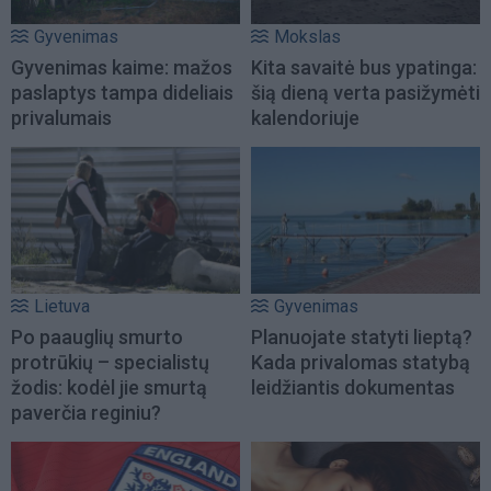
Gyvenimas
Mokslas
Gyvenimas kaime: mažos
Kita savaitė bus ypatinga:
paslaptys tampa dideliais
šią dieną verta pasižymėti
privalumais
kalendoriuje
Lietuva
Gyvenimas
Po paauglių smurto
Planuojate statyti lieptą?
protrūkių – specialistų
Kada privalomas statybą
žodis: kodėl jie smurtą
leidžiantis dokumentas
paverčia reginiu?