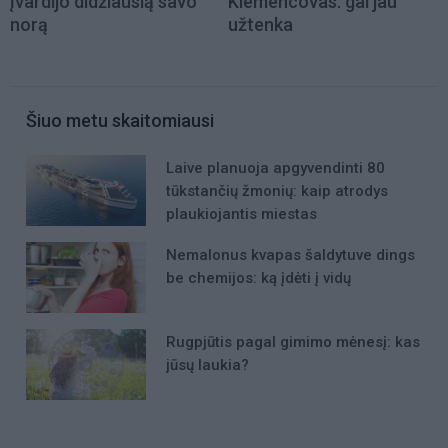
įvardijo didžiausią savo
Klemencovas: gal jau
norą
užtenka
Šiuo metu skaitomiausi
Laive planuoja apgyvendinti 80
tūkstančių žmonių: kaip atrodys
plaukiojantis miestas
Nemalonus kvapas šaldytuve dings
be chemijos: ką įdėti į vidų
Rugpjūtis pagal gimimo mėnesį: kas
jūsų laukia?