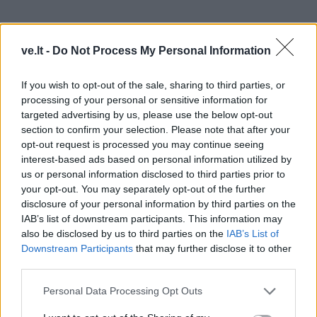
Kokių gudrybių griebdavosi konservatorijos vadovas
ve.lt -
Do Not Process My Personal Information
S. Šimkus, norėdamas nučiupti studentus
tinginiaujančius tolokai nuo miesto centro esančiame
If you wish to opt-out of the sale, sharing to third parties, or
bendrabutyje Bachmano dvare?
processing of your personal or sensitive information for
targeted advertising by us, please use the below opt-out
section to confirm your selection. Please note that after your
Bus daugiau. Pradžia - 2007 m. balandžio 23 d., išeina
opt-out request is processed you may continue seeing
interest-based ads based on personal information utilized by
pirmadieniais. "Vakarų ekspreso" portalo internete
us or personal information disclosed to third parties prior to
www.ve.lt
skaitytojai "Akvareles" vienoje vietoje gali
your opt-out. You may separately opt-out of the further
rasti paspaudę nuorodą ve.lt projektai, kuriuose yra
disclosure of your personal information by third parties on the
IAB’s list of downstream participants. This information may
papunktis "Miesto istorijos".
also be disclosed by us to third parties on the
IAB’s List of
Downstream Participants
that may further disclose it to other
third parties.
Personal Data Processing Opt Outs