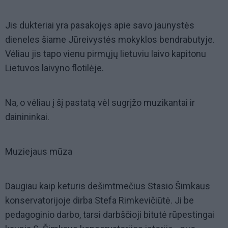
Jis dukteriai yra pasakojęs apie savo jaunystės
dieneles šiame Jūreivystės mokyklos bendrabutyje.
Vėliau jis tapo vienu pirmųjų lietuviu laivo kapitonu
Lietuvos laivyno flotilėje.
Na, o vėliau į šį pastatą vėl sugrįžo muzikantai ir
dainininkai.
Muziejaus mūza
Daugiau kaip keturis dešimtmečius Stasio Šimkaus
konservatorijoje dirba Stefa Rimkevičiūtė. Ji be
pedagoginio darbo, tarsi darbščioji bitutė rūpestingai