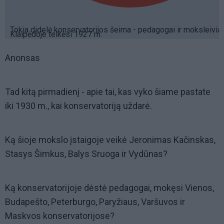
Tokia didelė konservatorijos šeima - pedagogai ir moksleiviai
Klaipėdoje telkėsi 1927 m.
Anonsas
Tad kitą pirmadienį - apie tai, kas vyko šiame pastate
iki 1930 m., kai konservatoriją uždarė.
Ką šioje mokslo įstaigoje veikė Jeronimas Kačinskas,
Stasys Šimkus, Balys Sruoga ir Vydūnas?
Ką konservatorijoje dėstė pedagogai, mokęsi Vienos,
Budapešto, Peterburgo, Paryžiaus, Varšuvos ir
Maskvos konservatorijose?