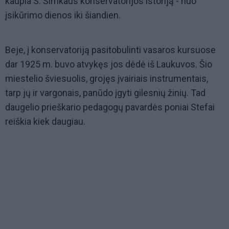
kaupia S. Šimkaus konservatorijos istoriją - nuo
įsikūrimo dienos iki šiandien.
Beje, į konservatoriją pasitobulinti vasaros kursuose
dar 1925 m. buvo atvykęs jos dėdė iš Laukuvos. Šio
miestelio šviesuolis, grojęs įvairiais instrumentais,
tarp jų ir vargonais, panūdo įgyti gilesnių žinių. Tad
daugelio prieškario pedagogų pavardės poniai Stefai
reiškia kiek daugiau.