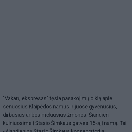
"Vakarų ekspresas" tęsia pasakojimų ciklą apie
senuosius Klaipėdos namus ir juose gyvenusius,
dirbusius ar besimokiusius žmones. Šiandien
kulniuosime į Stasio Šimkaus gatvės 15-ąjį namą. Tai
- šiandieninė Stasio Šimkaus konservatorija.