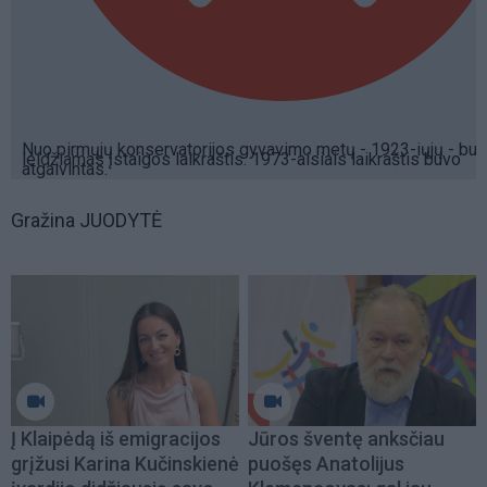
Nuo pirmųjų konservatorijos gyvavimo metų - 1923-iųjų - bu
leidžiamas įstaigos laikraštis. 1973-aisiais laikraštis buvo
atgaivintas.
Gražina JUODYTĖ
Į Klaipėdą iš emigracijos
Jūros šventę anksčiau
grįžusi Karina Kučinskienė
puošęs Anatolijus