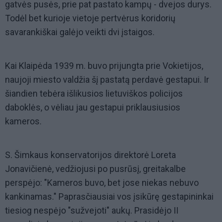
gatvės pusės, prie pat pastato kampų - dvejos durys.
Todėl bet kurioje vietoje pertvėrus koridorių
savarankiškai galėjo veikti dvi įstaigos.
Kai Klaipėda 1939 m. buvo prijungta prie Vokietijos,
naujoji miesto valdžia šį pastatą perdavė gestapui. Ir
šiandien tebėra išlikusios lietuviškos policijos
daboklės, o vėliau jau gestapui priklausiusios
kameros.
S. Šimkaus konservatorijos direktorė Loreta
Jonavičienė, vedžiojusi po pusrūsį, greitakalbe
perspėjo: "Kameros buvo, bet jose niekas nebuvo
kankinamas." Paprasčiausiai vos įsikūrę gestapininkai
tiesiog nespėjo "sužvejoti" aukų. Prasidėjo II