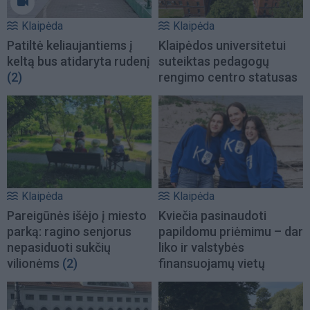
Klaipėda
Klaipėda
Patiltė keliaujantiems į
Klaipėdos universitetui
keltą bus atidaryta rudenį
suteiktas pedagogų
(2)
rengimo centro statusas
Klaipėda
Klaipėda
Pareigūnės išėjo į miesto
Kviečia pasinaudoti
parką: ragino senjorus
papildomu priėmimu – dar
nepasiduoti sukčių
liko ir valstybės
vilionėms
(2)
finansuojamų vietų