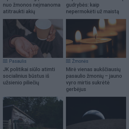
nuo žmonos neįmanoma
gudrybės: kaip
atitraukti akių
nepermokėti už maistą
Pasaulis
Žmonės
JK politikai siūlo atimti
Mirė vienas aukščiausių
socialinius būstus iš
pasaulio žmonių – jauno
užsienio piliečių
vyro mirtis sukrėtė
gerbėjus