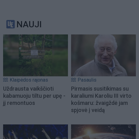
NAUJI
Klaipėdos rajonas
Pasaulis
Uždrausta vaikščioti
Pirmasis susitikimas su
kabamuoju tiltu per upę -
karaliumi Karoliu III virto
jį remontuos
košmaru: žvaigždė jam
spjovė į veidą