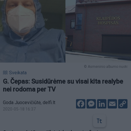
© Asmeninio albumo nuotr.
Sveikata
G. Čepas: Susidūrėme su visai kita realybe
nei rodoma per TV
Facebook
Messenger
LinkedIn
Email
C
Goda Juocevičiūtė, delfi.lt
L
2020-05-18 16:37