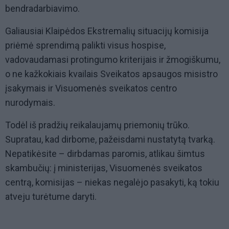
bendradarbiavimo.
Galiausiai Klaipėdos Ekstremalių situacijų komisija
priėmė sprendimą palikti visus hospise,
vadovaudamasi protingumo kriterijais ir žmogiškumu,
o ne kažkokiais kvailais Sveikatos apsaugos misistro
įsakymais ir Visuomenės sveikatos centro
nurodymais.
Todėl iš pradžių reikalaujamų priemonių trūko.
Supratau, kad dirbome, pažeisdami nustatytą tvarką.
Nepatikėsite – dirbdamas paromis, atlikau šimtus
skambučių: į ministerijas, Visuomenės sveikatos
centrą, komisijas – niekas negalėjo pasakyti, ką tokiu
atveju turėtume daryti.