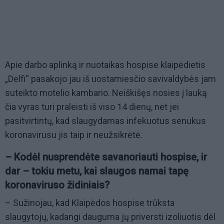
Apie darbo aplinką ir nuotaikas hospise klaipėdietis
„Delfi“ pasakojo jau iš uostamiesčio savivaldybės jam
suteikto motelio kambario. Neiškišęs nosies į lauką
čia vyras turi praleisti iš viso 14 dienų, net jei
pasitvirtintų, kad slaugydamas infekuotus senukus
koronavirusu jis taip ir neužsikrėtė.
– Kodėl nusprendėte savanoriauti hospise, ir
dar – tokiu metu, kai slaugos namai tapę
koronaviruso židiniais?
– Sužinojau, kad Klaipėdos hospise trūksta
slaugytojų, kadangi dauguma jų priversti izoliuotis dėl