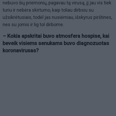
nebuvo šių priemonių, pagavau tą virusą, jį jau vis tiek
turiu ir nebėra skirtumo, kaip toliau dirbsiu su
užsikrėtusiais, todėl jas nusiėmiau, išskyrus pirštines,
nes su jomis ir lig tol dirbome.
– Kokia
apskritai buvo atmosfera hospise, kai
beveik visiems senukams buvo diagnozuotas
koronavirusas?