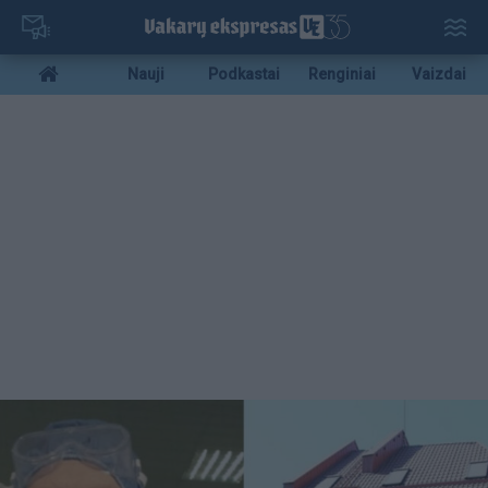
Pereiti
į
pagrindinį
Mobile
Nauji
Podkastai
Renginiai
Vaizdai
turinį
menu
bottom