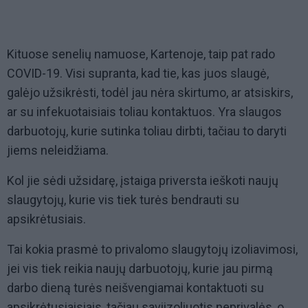
Kituose senelių namuose, Kartenoje, taip pat rado
COVID-19. Visi supranta, kad tie, kas juos slaugė,
galėjo užsikrėsti, todėl jau nėra skirtumo, ar atsiskirs,
ar su infekuotaisiais toliau kontaktuos. Yra slaugos
darbuotojų, kurie sutinka toliau dirbti, tačiau to daryti
jiems neleidžiama.
Kol jie sėdi užsidarę, įstaiga priversta ieškoti naujų
slaugytojų, kurie vis tiek turės bendrauti su
apsikrėtusiais.
Tai kokia prasmė to privalomo slaugytojų izoliavimosi,
jei vis tiek reikia naujų darbuotojų, kurie jau pirmą
darbo dieną turės neišvengiamai kontaktuoti su
apsikrėtusiaisiais, tačiau saviizoliuotis neprivalės, o