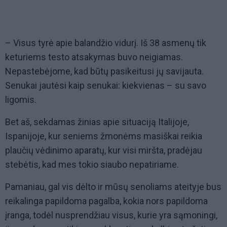
– Visus tyrė apie balandžio vidurį. Iš 38 asmenų tik
keturiems testo atsakymas buvo neigiamas.
Nepastebėjome, kad būtų pasikeitusi jų savijauta.
Senukai jautėsi kaip senukai: kiekvienas – su savo
ligomis.
Bet aš, sekdamas žinias apie situaciją Italijoje,
Ispanijoje, kur seniems žmonėms masiškai reikia
plaučių vėdinimo aparatų, kur visi miršta, pradėjau
stebėtis, kad mes tokio siaubo nepatiriame.
Pamaniau, gal vis dėlto ir mūsų senoliams ateityje bus
reikalinga papildoma pagalba, kokia nors papildoma
įranga, todėl nusprendžiau visus, kurie yra sąmoningi,