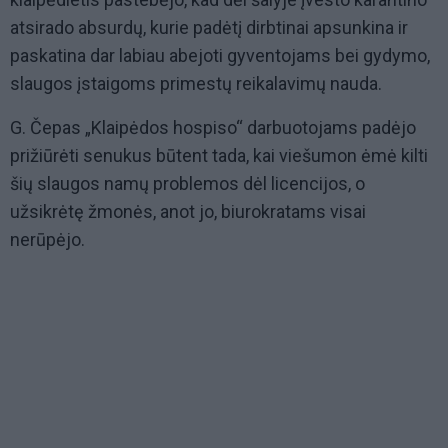
atsirado absurdų, kurie padėtį dirbtinai apsunkina ir
paskatina dar labiau abejoti gyventojams bei gydymo,
slaugos įstaigoms primestų reikalavimų nauda.
G. Čepas „Klaipėdos hospiso“ darbuotojams padėjo
prižiūrėti senukus būtent tada, kai viešumon ėmė kilti
šių slaugos namų problemos dėl licencijos, o
užsikrėtę žmonės, anot jo, biurokratams visai
nerūpėjo.