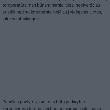
temperatūra man būnant namie, tikrai nesiveržčiau
susitikinėti su žmonėmis, neičiau į viešąsias vietas,
juk esu atsakingas.
Parašiau prašymą, kad man būtų padarytas
koronaviruso testas. Jei bus neigiamas, reikalausiu,