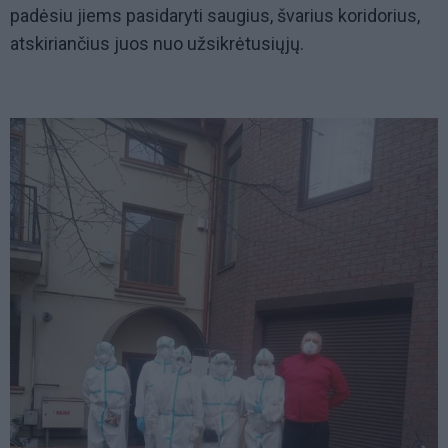
padėsiu jiems pasidaryti saugius, švarius koridorius,
atskiriančius juos nuo užsikrėtusiųjų.