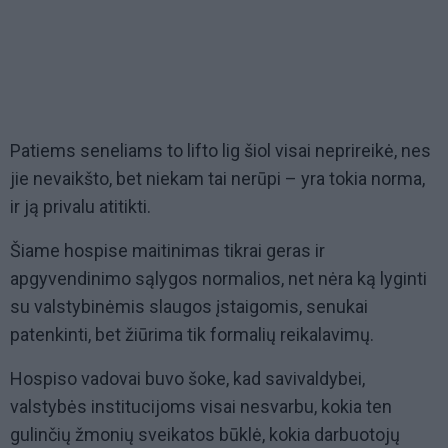
Patiems seneliams to lifto lig šiol visai neprireikė, nes
jie nevaikšto, bet niekam tai nerūpi – yra tokia norma,
ir ją privalu atitikti.
Šiame hospise maitinimas tikrai geras ir
apgyvendinimo sąlygos normalios, net nėra ką lyginti
su valstybinėmis slaugos įstaigomis, senukai
patenkinti, bet žiūrima tik formalių reikalavimų.
Hospiso vadovai buvo šoke, kad savivaldybei,
valstybės institucijoms visai nesvarbu, kokia ten
gulinčių žmonių sveikatos būklė, kokia darbuotojų