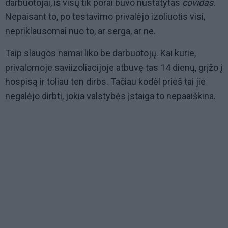
darbuotojai, iš visų tik porai buvo nustatytas
covidas.
Nepaisant to, po testavimo privalėjo izoliuotis visi,
nepriklausomai nuo to, ar serga, ar ne.
Taip slaugos namai liko be darbuotojų. Kai kurie,
privalomoje saviizoliacijoje atbuvę tas 14 dienų, grįžo į
hospisą ir toliau ten dirbs. Tačiau kodėl prieš tai jie
negalėjo dirbti, jokia valstybės įstaiga to nepaaiškina.