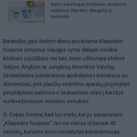
Kam reikalingas trečiasis skalbimo
mašinos skyrelis: daugelis jį
sumaišo
Balandžio gale dešimt dienų privačiame Klaipėdos
hospise senjorus slaugęs vyras dalijasi visiškai
kitokiais įspūdžiais nei tais, kurie užklumpa stebint
Italijos, Anglijos ar Jungtinių Amerikos Valstijų
žiniasklaidos pateikiamus apokalipsės komiksus su
dūstančiais, prie plaučių vėdinimo aparatų prijungtais
perpildytose palatose ir laukiančiais eilės į karstus
sunkvežimiuose vienišais senukais.
G. Čepas tvirtina, kad tuo metu, kai jis savanoriavo
„Klaipėdos hospise“, ten nė vienas iš beveik 40
senjorų, kuriems buvo nustatytas koronavirusas,