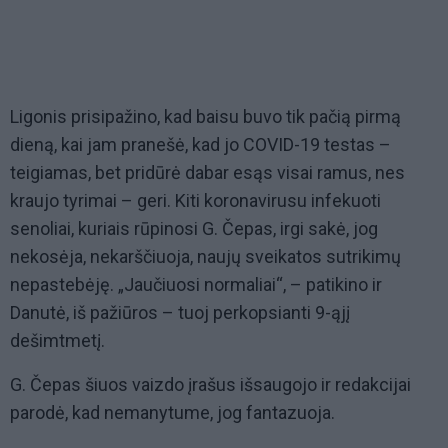
Ligonis prisipažino, kad baisu buvo tik pačią pirmą
dieną, kai jam pranešė, kad jo COVID-19 testas –
teigiamas, bet pridūrė dabar esąs visai ramus, nes
kraujo tyrimai – geri. Kiti koronavirusu infekuoti
senoliai, kuriais rūpinosi G. Čepas, irgi sakė, jog
nekosėja, nekarščiuoja, naujų sveikatos sutrikimų
nepastebėję. „Jaučiuosi normaliai“, – patikino ir
Danutė, iš pažiūros – tuoj perkopsianti 9-ąjį
dešimtmetį.
G. Čepas šiuos vaizdo įrašus išsaugojo ir redakcijai
parodė, kad nemanytume, jog fantazuoja.