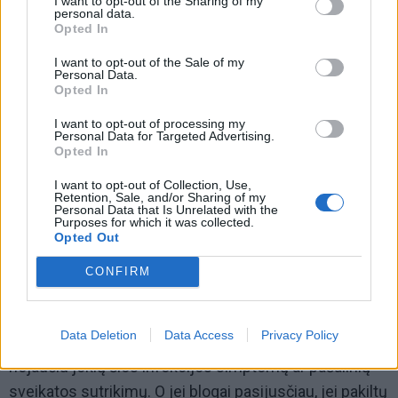
I want to opt-out of the Sharing of my
personal data.
Opted In
I want to opt-out of the Sale of my
Personal Data.
Opted In
I want to opt-out of processing my
Personal Data for Targeted Advertising.
Opted In
I want to opt-out of Collection, Use,
Retention, Sale, and/or Sharing of my
Personal Data that Is Unrelated with the
Tie per karantiną įvesti reikalavimai ir baudos – tai ne
Purposes for which it was collected.
Opted Out
kas kita kaip žmonių įtraukimas į vergiją.
CONFIRM
– Dešimt dienų pradirbote su infekuotaisiais.
Kaip jaučiatės?
Data Deletion
Data Access
Privacy Policy
– Jaučiuosi puikiai. Tikiuosi, kad nesergu, nes lig šiol
nejaučiu jokių šios infekcijos simptomų ar pašalinių
sveikatos sutrikimų. O jei blogai pasijusčiau, jei pakiltų