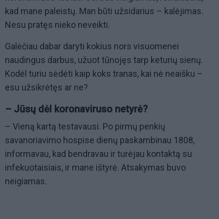
kad mane paleistų. Man būti užsidarius – kalėjimas.
Nesu pratęs nieko neveikti.
Galėčiau dabar daryti kokius nors visuomenei
naudingus darbus, užuot tūnojęs tarp keturių sienų.
Kodėl turiu sėdėti kaip koks tranas, kai nė neaišku –
esu užsikrėtęs ar ne?
– Jūsų dėl koronaviruso netyrė?
– Vieną kartą testavausi. Po pirmų penkių
savanoriavimo hospise dienų paskambinau 1808,
informavau, kad bendravau ir turėjau kontaktą su
infekuotaisiais, ir mane ištyrė. Atsakymas buvo
neigiamas.