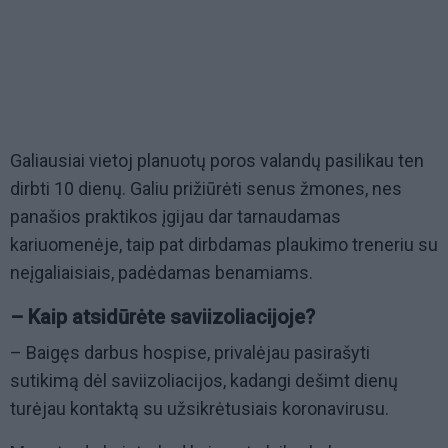
Galiausiai vietoj planuotų poros valandų pasilikau ten
dirbti 10 dienų. Galiu prižiūrėti senus žmones, nes
panašios praktikos įgijau dar tarnaudamas
kariuomenėje, taip pat dirbdamas plaukimo treneriu su
neįgaliaisiais, padėdamas benamiams.
– Kaip atsidūrėte saviizoliacijoje?
– Baigęs darbus hospise, privalėjau pasirašyti
sutikimą dėl saviizoliacijos, kadangi dešimt dienų
turėjau kontaktą su užsikrėtusiais koronavirusu.