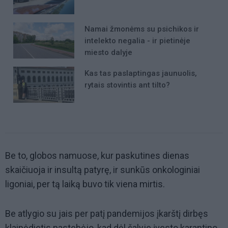
Namai žmonėms su psichikos ir
intelekto negalia - ir pietinėje
miesto dalyje
Kas tas paslaptingas jaunuolis,
rytais stovintis ant tilto?
Be to, globos namuose, kur paskutines dienas
skaičiuoja ir insultą patyrę, ir sunkūs onkologiniai
ligoniai, per tą laiką buvo tik viena mirtis.
Be atlygio su jais per patį pandemijos įkarštį dirbęs
klaipėdietis pastebėjo, kad dėl šalyje įvesto karantino