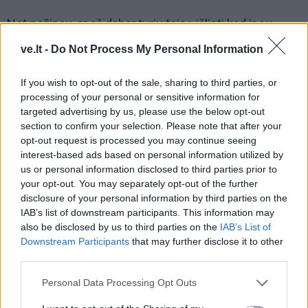
Net nežinau, ar aš dabar turiu teisę išlįsti kad ir su
kauke pasportuoti į kiemelį, kuris yra prie man suteiktų
ve.lt -
Do Not Process My Personal Information
apartamentų. Nenoriu rizikuoti, nes gresia bauda iki
pusantro tūkstančio eurų. Taip išeina, kad jei būčiau
If you wish to opt-out of the sale, sharing to third parties, or
processing of your personal or sensitive information for
tęsęs savanorystę hospise, kur yra infekuotų, tai ir
targeted advertising by us, please use the below opt-out
toliau būčiau galėjęs vaikščioti visur.
section to confirm your selection. Please note that after your
opt-out request is processed you may continue seeing
Absurdas: mes, slaugytojai ir savanoriai, einame į patį
interest-based ads based on personal information utilized by
infekcijos židinį kiekvieną dieną, kiekvieną dieną
us or personal information disclosed to third parties prior to
your opt-out. You may separately opt-out of the further
grįžtame iš jo, ir niekam tai neįdomu, o žmogus kažkur
disclosure of your personal information by third parties on the
žvejoja, ir už tai, kad jis be kaukės, jį kaip nusikaltėlį
IAB’s list of downstream participants. This information may
prie upės pradeda vaikytis pulkai pareigūnų, skiria jam
also be disclosed by us to third parties on the
IAB’s List of
Downstream Participants
that may further disclose it to other
milžiniškas baudas.
third parties.
Personal Data Processing Opt Outs