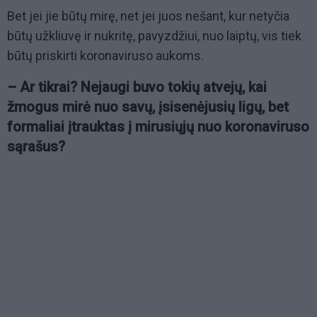
Bet jei jie būtų mirę, net jei juos nešant, kur netyčia
būtų užkliuvę ir nukritę, pavyzdžiui, nuo laiptų, vis tiek
būtų priskirti koronaviruso aukoms.
– Ar tikrai? Nejaugi buvo tokių atvejų, kai
žmogus mirė nuo savų, įsisenėjusių ligų, bet
formaliai įtrauktas į mirusiųjų nuo koronaviruso
sąrašus?