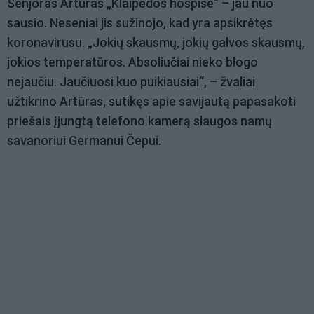
Senjoras Artūras „Klaipėdos hospise“ – jau nuo
sausio. Neseniai jis sužinojo, kad yra apsikrėtęs
koronavirusu. „Jokių skausmų, jokių galvos skausmų,
jokios temperatūros. Absoliučiai nieko blogo
nejaučiu. Jaučiuosi kuo puikiausiai“, – žvaliai
užtikrino Artūras, sutikęs apie savijautą papasakoti
priešais įjungtą telefono kamerą slaugos namų
savanoriui Germanui Čepui.