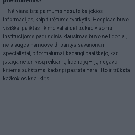
priemonėmis?
– Nė viena įstaiga mums nesuteikė jokios
informacijos, kaip turėtume tvarkytis. Hospisas buvo
visiškai paliktas likimo valiai dėl to, kad visoms
institucijoms pagrindinis klausimas buvo ne ligoniai,
ne slaugos namuose dirbantys savanoriai ir
specialistai, o formalumai, kadangi paaiškėjo, kad
įstaiga neturi visų reikiamų licencijų – jų negavo
kitiems aukštams, kadangi pastate nėra lifto ir trūksta
kažkokios kriauklės.