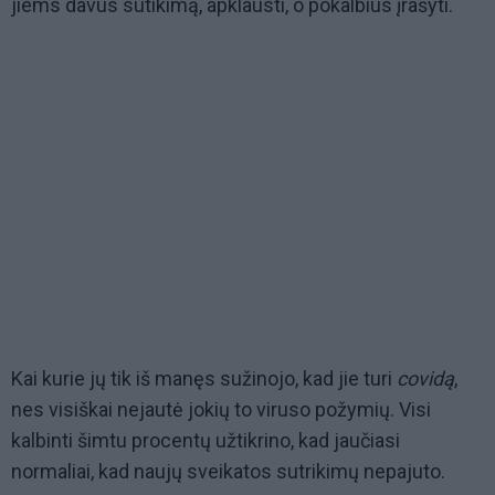
jiems davus sutikimą, apklausti, o pokalbius įrašyti.
Kai kurie jų tik iš manęs sužinojo, kad jie turi
covidą
,
nes visiškai nejautė jokių to viruso požymių. Visi
kalbinti šimtu procentų užtikrino, kad jaučiasi
normaliai, kad naujų sveikatos sutrikimų nepajuto.