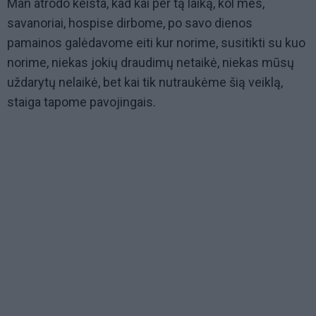
Man atrodo keista, kad kai per tą laiką, kol mes,
savanoriai, hospise dirbome, po savo dienos
pamainos galėdavome eiti kur norime, susitikti su kuo
norime, niekas jokių draudimų netaikė, niekas mūsų
uždarytų nelaikė, bet kai tik nutraukėme šią veiklą,
staiga tapome pavojingais.