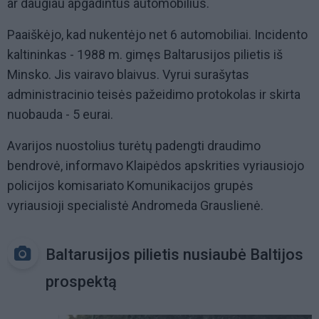
ar daugiau apgadintus automobilius.
Paaiškėjo, kad nukentėjo net 6 automobiliai. Incidento
kaltininkas - 1988 m. gimęs Baltarusijos pilietis iš
Minsko. Jis vairavo blaivus. Vyrui surašytas
administracinio teisės pažeidimo protokolas ir skirta
nuobauda - 5 eurai.
Avarijos nuostolius turėtų padengti draudimo
bendrovė, informavo Klaipėdos apskrities vyriausiojo
policijos komisariato Komunikacijos grupės
vyriausioji specialistė Andromeda Grauslienė.
Baltarusijos pilietis nusiaubė Baltijos
prospektą