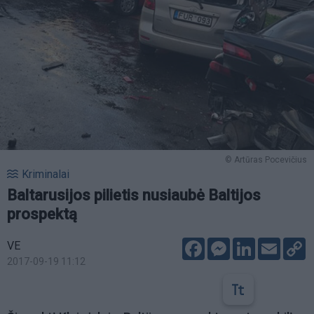
© Artūras Pocevičius
Kriminalai
Baltarusijos pilietis nusiaubė Baltijos
prospektą
Facebook
Messenger
LinkedIn
Email
C
VE
L
2017-09-19 11:12