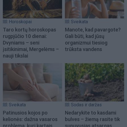
Horoskopai
Sveikata
Taro kortų horoskopas
Manote, kad pavargote?
rugpjūčio 10 dienai:
Gali būti, kad jūsų
Dvyniams – seni
organizmui tiesiog
įsitikinimai, Mergelėms –
trūksta vandens
nauji tikslai
Sveikata
Sodas ir daržas
Patinusios kojos po
Nedarykite to kasdami
kelionės: dažna vasaros
bulves – žiemą rasite tik
problema, kuri kartais
supuvusias atsargas