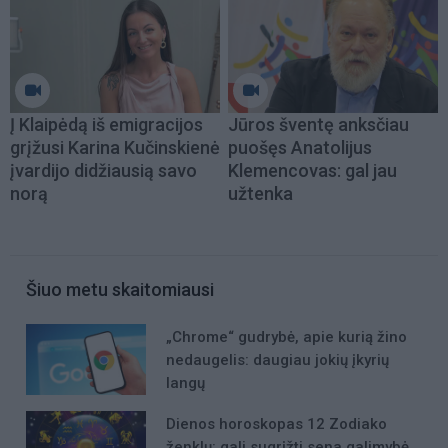
Į Klaipėdą iš emigracijos
Jūros šventę anksčiau
grįžusi Karina Kučinskienė
puošęs Anatolijus
įvardijo didžiausią savo
Klemencovas: gal jau
norą
užtenka
Šiuo metu skaitomiausi
„Chrome“ gudrybė, apie kurią žino
nedaugelis: daugiau jokių įkyrių
langų
Dienos horoskopas 12 Zodiako
ženklų: gali sugrįžti sena galimybė