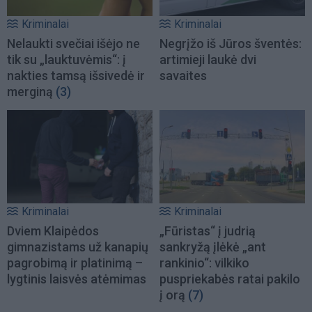
Kriminalai
Kriminalai
Nelaukti svečiai išėjo ne
Negrįžo iš Jūros šventės:
tik su „lauktuvėmis“: į
artimieji laukė dvi
nakties tamsą išsivedė ir
savaites
merginą
(3)
Kriminalai
Kriminalai
Dviem Klaipėdos
„Fūristas“ į judrią
gimnazistams už kanapių
sankryžą įlėkė „ant
pagrobimą ir platinimą –
rankinio“: vilkiko
lygtinis laisvės atėmimas
puspriekabės ratai pakilo
į orą
(7)