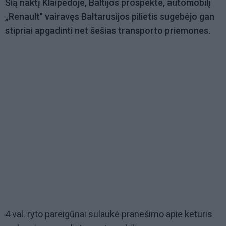
Šią naktį Klaipėdoje, Baltijos prospekte, automobilį
„Renault" vairavęs Baltarusijos pilietis sugebėjo gan
stipriai apgadinti net šešias transporto priemones.
4 val. ryto pareigūnai sulaukė pranešimo apie keturis