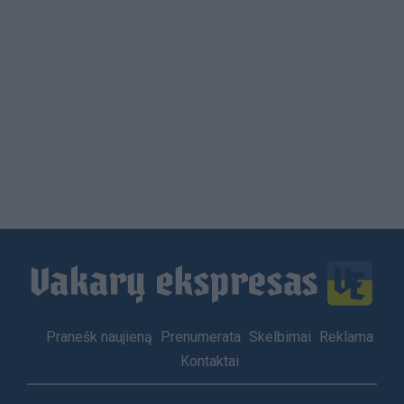
Load
More
Footer
Pranešk naujieną
Prenumerata
Skelbimai
Reklama
menu
Kontaktai