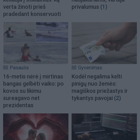
verta žinoti prieš
privalumus
(1)
pradedant konservuoti
Pasaulis
Gyvenimas
16-metis nėrė į mirtinas
Kodėl negalima kelti
bangas gelbėti vaiko: po
pinigų nuo žemės:
kovos su likimu
magiškos priežastys ir
sureagavo net
tykantys pavojai
(2)
prezidentas