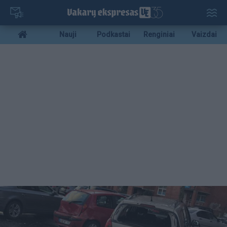
Pereiti
į
pagrindinį
Mobile
Nauji
Podkastai
Renginiai
Vaizdai
turinį
menu
bottom