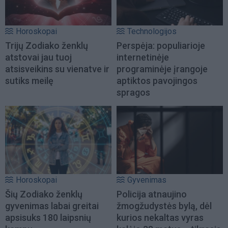
Horoskopai
Technologijos
Trijų Zodiako ženklų
Perspėja: populiarioje
atstovai jau tuoj
internetinėje
atsisveikins su vienatve ir
programinėje įrangoje
sutiks meilę
aptiktos pavojingos
spragos
Horoskopai
Gyvenimas
Šių Zodiako ženklų
Policija atnaujino
gyvenimas labai greitai
žmogžudystės bylą, dėl
apsisuks 180 laipsnių
kurios nekaltas vyras