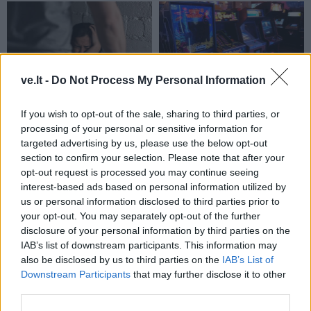
ve.lt -
Do Not Process My Personal Information
Kriminalai
Kriminalai
If you wish to opt-out of the sale, sharing to third parties, or
Niekšui panižo rankos:
Traukia it bites prie
processing of your personal or sensitive information for
sumušė sugyventinę, o
medaus: kurorte vėl
targeted advertising by us, please use the below opt-out
vėliau ir jos nepilnametę
ištuštino žaidimų
section to confirm your selection. Please note that after your
dukrą
(2)
automatus
(1)
opt-out request is processed you may continue seeing
interest-based ads based on personal information utilized by
us or personal information disclosed to third parties prior to
your opt-out. You may separately opt-out of the further
disclosure of your personal information by third parties on the
IAB’s list of downstream participants. This information may
also be disclosed by us to third parties on the
IAB’s List of
Downstream Participants
that may further disclose it to other
third parties.
Kriminalai
Kriminalai
Paramediko nužudymo
Užsidegė lauko pavėsinė: