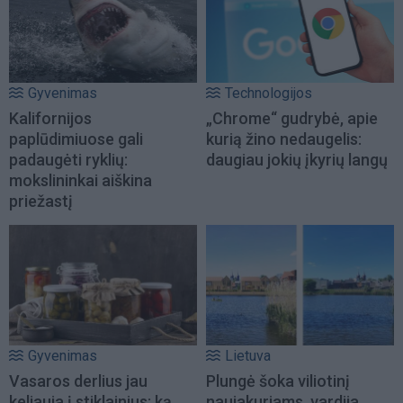
Gyvenimas
Technologijos
Kalifornijos
„Chrome“ gudrybė, apie
paplūdimiuose gali
kurią žino nedaugelis:
padaugėti ryklių:
daugiau jokių įkyrių langų
mokslininkai aiškina
priežastį
Gyvenimas
Lietuva
Vasaros derlius jau
Plungė šoka viliotinį
keliauja į stiklainius: ką
naujakuriams, vardija