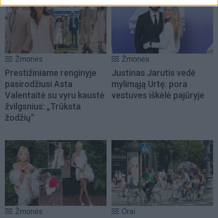
Žmonės
Žmonės
Prestižiniame renginyje
Justinas Jarutis vedė
pasirodžiusi Asta
mylimąją Urtę: pora
Valentaitė su vyru kaustė
vestuves iškėlė pajūryje
žvilgsnius: „Trūksta
žodžių“
Žmonės
Orai