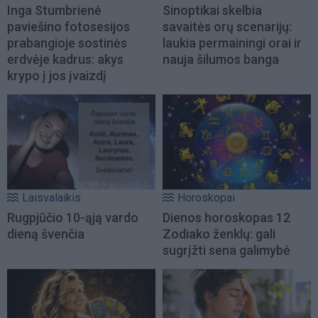
Inga Stumbrienė
Sinoptikai skelbia
paviešino fotosesijos
savaitės orų scenarijų:
prabangioje sostinės
laukia permainingi orai ir
erdvėje kadrus: akys
nauja šilumos banga
krypo į jos įvaizdį
Laisvalaikis
Horoskopai
Rugpjūčio 10-ąją vardo
Dienos horoskopas 12
dieną švenčia
Zodiako ženklų: gali
sugrįžti sena galimybė