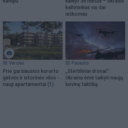
kampu
kalėjo 38 metus – tikrasis
kaltininkas vis dar
ieškomas
Verslas
Pasaulis
Prie garsiausios kurorto
„Sterbliniai dronai“:
gatvės ir istorinės vilos -
Ukraina ėmė taikyti naują
nauji apartamentai
(1)
kovinę taktiką