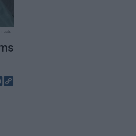
 nuotr.
ims
er
kedIn
Email
Copy
Link