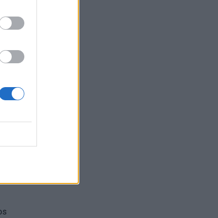
ro
os