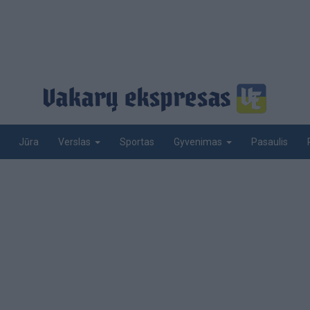
Jūra
Sportas
Pasaulis
Verslas
Gyvenimas