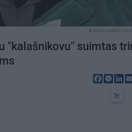
© Martyno Ambrazo (ELTA)
u "kalašnikovu" suimtas tr
ams
Facebook
Messeng
Lin