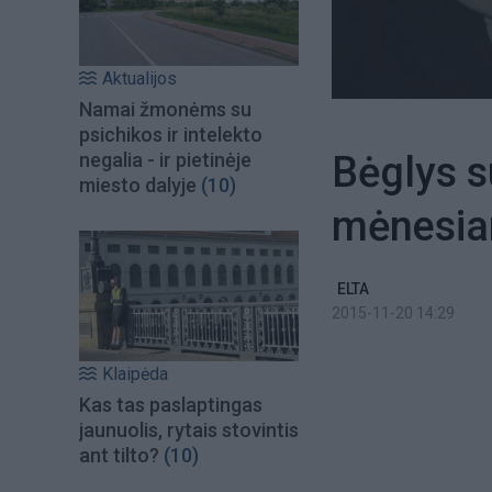
Aktualijos
Namai žmonėms su
psichikos ir intelekto
Bėglys s
negalia - ir pietinėje
miesto dalyje
(10)
mėnesi
ELTA
2015-11-20 14:29
Klaipėda
Kas tas paslaptingas
jaunuolis, rytais stovintis
ant tilto?
(10)