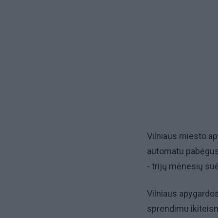
Vilniaus miesto a
automatu pabėgusi
- trijų mėnesių s
Vilniaus apygardo
sprendimu ikiteism