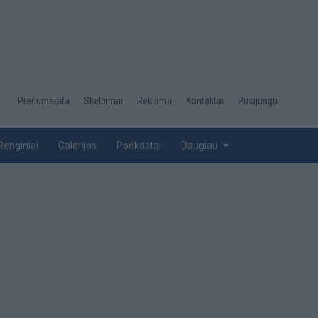
Desktop
Prenumerata
Skelbimai
Reklama
Kontaktai
Prisijungti
menu
top
Renginiai
Galerijos
Podkastai
Daugiau