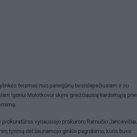
pylinkės teismas nuo pareigūnų besislapsčiusiam ir su
am Igoriui Molotkovui skyrė griežčiausią kardomąją pr
uėmimą.
s prokuratūros vyriausiojo prokuroro Ramučio Jancevičia
inį tyrimą dėl šaunamojo ginklo pagrobimo, kuris buvo