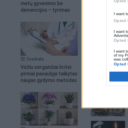
Opted 
metų gyvenimo be
demencijos – tyrimas
I want t
Opted 
I want 
Advertis
Opted 
Į Klaipėdą iš emigr
I want t
Kučinskienė įvardi
of my P
Sveikata
was col
norą
Opted 
Vėžiu sergančiai britei
pirmai pasaulyje taikytas
naujas gydymo metodas
Šiuo metu skait