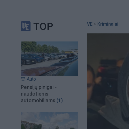
TOP
VE
>
Kriminalai
Auto
Pensijų pinigai -
naudotiems
automobiliams
(1)