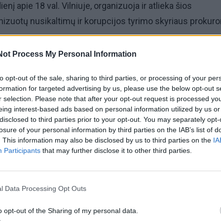
enį apie 18 val. Vilniuje, organizuoja ir atlieka šios
izuotų nusikaltimų ir korupcijos tyrimo skyriaus prokuror
kiteisminis tyrimas buvo pradėtas Vilniaus apskrities
Not Process My Personal Information
cijos komisariate pagal Baudžiamojo kodekso 254 str. 2 d.
to opt-out of the sale, sharing to third parties, or processing of your per
kas panaudojęs fizinį ar psichinį smurtą pagrobė šaunamą
formation for targeted advertising by us, please use the below opt-out s
, sprogmenis ar sprogstamąsias medžiagas arba bet kok
r selection. Please note that after your opt-out request is processed y
iau kaip du šaunamuosius ginklus, didelės sprogstamos
eing interest-based ads based on personal information utilized by us or
disclosed to third parties prior to your opt-out. You may separately opt-
į kiekį šaudmenų, sprogmenų ar sprogstamųjų medžiagų,
losure of your personal information by third parties on the IAB’s list of
s atėmimu nuo šešerių iki dešimties metų".
. This information may also be disclosed by us to third parties on the
IA
Participants
that may further disclose it to other third parties.
l Data Processing Opt Outs
o opt-out of the Sharing of my personal data.