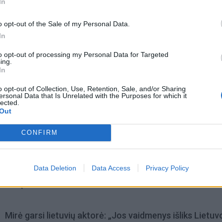
In
o opt-out of the Sale of my Personal Data.
In
to opt-out of processing my Personal Data for Targeted
ing.
In
acijos grįžusi Karina
Jūros šventę anksčiau puošęs
o opt-out of Collection, Use, Retention, Sale, and/or Sharing
jo didžiausią savo
Anatolijus Klemencovas: gal jau
ersonal Data that Is Unrelated with the Purposes for which it
lected.
užtenka
Out
CONFIRM
omiausi
Data Deletion
Data Access
Privacy Policy
Rekordiškai nusekęs Dunojus atidengė II pasaulinio ka
laikų radinius
Mirė garsi lietuvių aktorė: „Jos vaidmenys išliks Lietuv