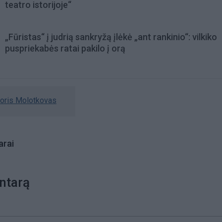
teatro istorijoje“
„Fūristas“ į judrią sankryžą įlėkė „ant rankinio“: vilkiko
puspriekabės ratai pakilo į orą
goris Molotkovas
rai
ntarą