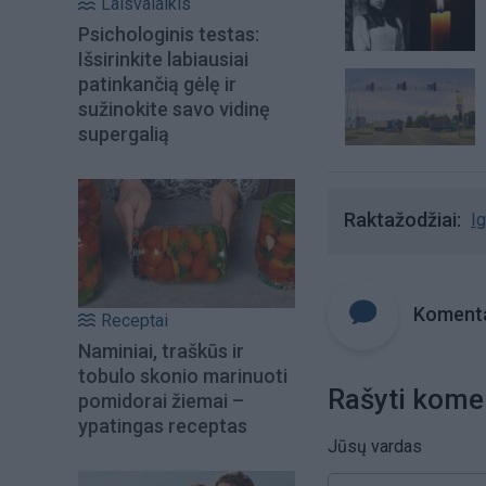
Laisvalaikis
Psichologinis testas:
Išsirinkite labiausiai
patinkančią gėlę ir
sužinokite savo vidinę
supergalią
Raktažodžiai
I
Komenta
Receptai
Naminiai, traškūs ir
tobulo skonio marinuoti
Rašyti kome
pomidorai žiemai –
ypatingas receptas
Jūsų vardas