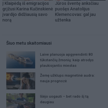
Į Klaipėdą iš emigracijos
Jūros šventę anksčiau
grįžusi Karina Kučinskienė
puošęs Anatolijus
įvardijo didžiausią savo
Klemencovas: gal jau
norą
užtenka
Šiuo metu skaitomiausi
Laive planuoja apgyvendinti 80
tūkstančių žmonių: kaip atrodys
plaukiojantis miestas
Žemę užklups magnetinė audra:
nauja prognozė
Išėjo uogauti – bet rado šį tą
daugiau