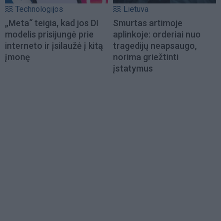
Technologijos
Lietuva
„Meta“ teigia, kad jos DI
Smurtas artimoje
modelis prisijungė prie
aplinkoje: orderiai nuo
interneto ir įsilaužė į kitą
tragedijų neapsaugo,
įmonę
norima griežtinti
įstatymus
Load