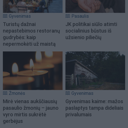
Gyvenimas
Pasaulis
Turistų dažnai
JK politikai siūlo atimti
nepastebimos restoranų
socialinius būstus iš
gudrybės: kaip
užsienio piliečių
nepermokėti už maistą
Žmonės
Gyvenimas
Mirė vienas aukščiausių
Gyvenimas kaime: mažos
pasaulio žmonių – jauno
paslaptys tampa dideliais
vyro mirtis sukrėtė
privalumais
gerbėjus