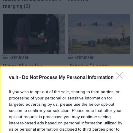
merginą
(3)
Kriminalai
Kriminalai
Dviem Klaipėdos
„Fūristas“ į judrią
gimnazistams už kanapių
sankryžą įlėkė „ant
ve.lt -
Do Not Process My Personal Information
pagrobimą ir platinimą –
rankinio“: vilkiko
lygtinis laisvės atėmimas
puspriekabės ratai pakilo
If you wish to opt-out of the sale, sharing to third parties, or
į orą
(7)
processing of your personal or sensitive information for
targeted advertising by us, please use the below opt-out
section to confirm your selection. Please note that after your
opt-out request is processed you may continue seeing
interest-based ads based on personal information utilized by
us or personal information disclosed to third parties prior to