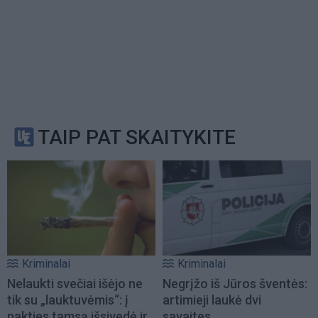
TAIP PAT SKAITYKITE
Kriminalai
Kriminalai
Nelaukti svečiai išėjo ne
Negrįžo iš Jūros šventės:
tik su „lauktuvėmis“: į
artimieji laukė dvi
nakties tamsą išsivedė ir
savaites