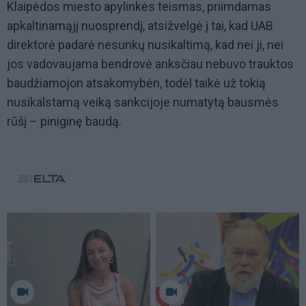
Klaipėdos miesto apylinkės teismas, priimdamas
apkaltinamąjį nuosprendį, atsižvelgė į tai, kad UAB
direktorė padarė nesunkų nusikaltimą, kad nei ji, nei
jos vadovaujama bendrovė anksčiau nebuvo trauktos
baudžiamojon atsakomybėn, todėl taikė už tokią
nusikalstamą veiką sankcijoje numatytą bausmės
rūšį – piniginę baudą.