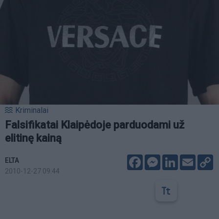
Kriminalai
Falsifikatai Klaipėdoje parduodami už
elitinę kainą
Facebook
Messenger
LinkedIn
Email
C
ELTA
L
2010-12-27 09:44