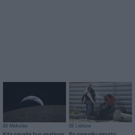
Mokslas
Lietuva
Kita savaitė bus ypatinga:
Po paauglių smurto