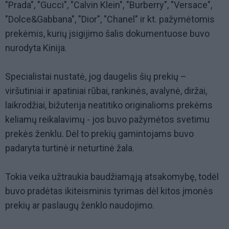
"Prada", "Gucci", "Calvin Klein", "Burberry", "Versace",
"Dolce&Gabbana", "Dior", "Chanel" ir kt. pažymėtomis
prekėmis, kurių įsigijimo šalis dokumentuose buvo
nurodyta Kinija.
Specialistai nustatė, jog daugelis šių prekių –
viršutiniai ir apatiniai rūbai, rankinės, avalynė, diržai,
laikrodžiai, bižuterija neatitiko originalioms prekėms
keliamų reikalavimų - jos buvo pažymėtos svetimu
prekės ženklu. Dėl to prekių gamintojams buvo
padaryta turtinė ir neturtinė žala.
Tokia veika užtraukia baudžiamąją atsakomybę, todėl
buvo pradėtas ikiteisminis tyrimas dėl kitos įmonės
prekių ar paslaugų ženklo naudojimo.