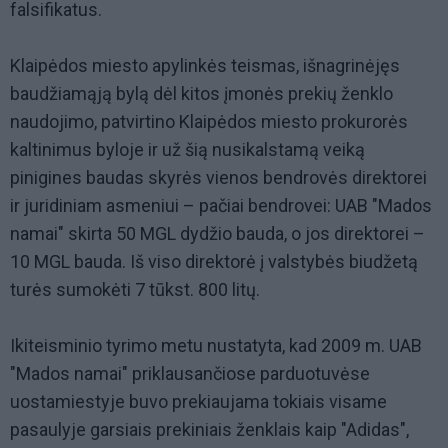
falsifikatus.
Klaipėdos miesto apylinkės teismas, išnagrinėjęs
baudžiamąją bylą dėl kitos įmonės prekių ženklo
naudojimo, patvirtino Klaipėdos miesto prokurorės
kaltinimus byloje ir už šią nusikalstamą veiką
pinigines baudas skyrės vienos bendrovės direktorei
ir juridiniam asmeniui – pačiai bendrovei: UAB "Mados
namai" skirta 50 MGL dydžio bauda, o jos direktorei –
10 MGL bauda. Iš viso direktorė į valstybės biudžetą
turės sumokėti 7 tūkst. 800 litų.
Ikiteisminio tyrimo metu nustatyta, kad 2009 m. UAB
"Mados namai" priklausančiose parduotuvėse
uostamiestyje buvo prekiaujama tokiais visame
pasaulyje garsiais prekiniais ženklais kaip "Adidas",