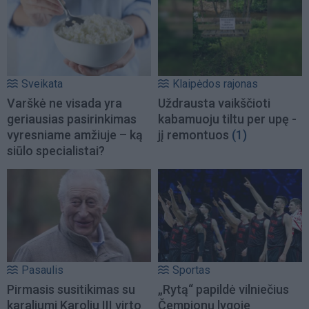
Sveikata
Klaipėdos rajonas
Varškė ne visada yra
Uždrausta vaikščioti
geriausias pasirinkimas
kabamuoju tiltu per upę -
vyresniame amžiuje – ką
jį remontuos
(1)
siūlo specialistai?
Pasaulis
Sportas
Pirmasis susitikimas su
„Rytą“ papildė vilniečius
karaliumi Karoliu III virto
Čempionų lygoje