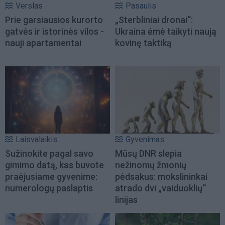
Verslas
Pasaulis
Prie garsiausios kurorto
„Sterbliniai dronai“:
gatvės ir istorinės vilos -
Ukraina ėmė taikyti naują
nauji apartamentai
kovinę taktiką
Laisvalaikis
Gyvenimas
Sužinokite pagal savo
Mūsų DNR slepia
gimimo datą, kas buvote
nežinomų žmonių
praėjusiame gyvenime:
pėdsakus: mokslininkai
numerologų paslaptis
atrado dvi „vaiduoklių“
linijas