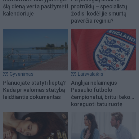
šią dieną verta pasižymėti
protrūkių – specialistų
kalendoriuje
žodis: kodėl jie smurtą
paverčia reginiu?
Gyvenimas
Laisvalaikis
Planuojate statyti lieptą?
Anglijai nelaimėjus
Kada privalomas statybą
Pasaulio futbolo
leidžiantis dokumentas
čempionatui, britui teko...
koreguoti tatuiruotę