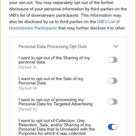
your opt-out. You may separately opt-out of the further
disclosure of your personal information by third parties on the
Kriminalai
Kriminalai
IAB’s list of downstream participants. This information may
Niekšui panižo rankos:
Traukia it bites prie
also be disclosed by us to third parties on the
IAB’s List of
sumušė sugyventinę, o
medaus: kurorte vėl
Downstream Participants
that may further disclose it to other
vėliau ir jos nepilnametę
ištuštino žaidimų
third parties.
dukrą
(2)
automatus
(1)
Personal Data Processing Opt Outs
I want to opt-out of the Sharing of my
personal data.
Opted In
I want to opt-out of the Sale of my
Personal Data.
Opted In
Kriminalai
Kriminalai
I want to opt-out of processing my
Paramediko nužudymo
Užsidegė lauko pavėsinė:
Personal Data for Targeted Advertising.
byloje į laisvę paleistas
vos be namų neliko
Opted In
vienas įtariamųjų
(3)
keturios šeimos
I want to opt-out of Collection, Use,
Retention, Sale, and/or Sharing of my
Personal Data that Is Unrelated with the
Purposes for which it was collected.