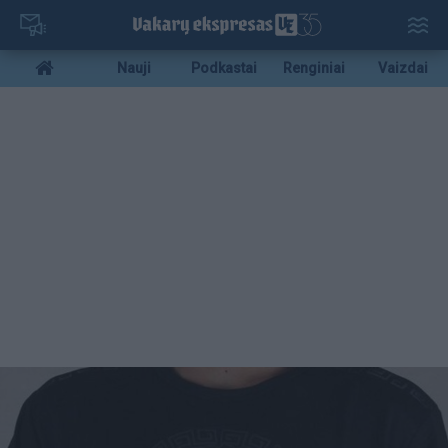
Pereiti
į
pagrindinį
Mobile
Nauji
Podkastai
Renginiai
Vaizdai
turinį
menu
bottom