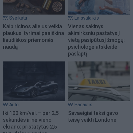
Sveikata
Laisvalaikis
Kaip ricinos aliejus veikia
Vienas sakinys
plaukus: tyrimai paaiškina
akimirksniu pastatys į
liaudiškos priemonės
vietą pasipūtusį žmogų:
naudą
psichologė atskleidė
paslaptį
Auto
Pasaulis
Iki 100 km/val. – per 2,5
Savaeigiai taksi gavo
sekundės ir nė vieno
teisę veikti Londone
ekrano: pristatytas 2,5