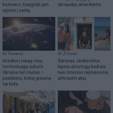
košmaru: žvaigždė jam
skriaudęs amerikietis
spjovė į veidą
Pasaulis
Žmonės
Atsakui į naują rusų
Šarūnas Jasikevičius
technologiją sukurti
lepina atostogų kadrais:
Ukraina turi metus –
nuo žmonos neįmanoma
paaiškino, kokią grėsmę
atitraukti akių
tai kelia