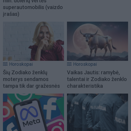
mln. dolerių vertės
superautomobilis (vaizdo
įrašas)
Horoskopai
Horoskopai
Šių Zodiako ženklų
Vaikas Jautis: ramybė,
moterys sendamos
talentai ir Zodiako ženklo
tampa tik dar gražesnės
charakteristika