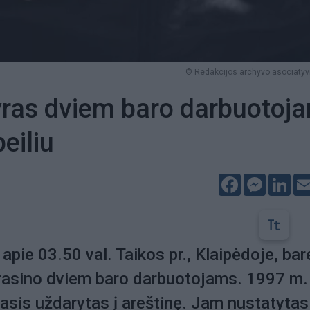
© Redakcijos archyvo asociatyvi
yras dviem baro darbuotoj
eiliu
Facebook
Messeng
Lin
ie 03.50 val. Taikos pr., Klaipėdoje, bar
grasino dviem baro darbuotojams. 1997 m.
asis uždarytas į areštinę. Jam nustatytas