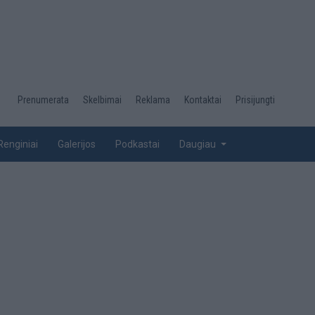
Desktop
Prenumerata
Skelbimai
Reklama
Kontaktai
Prisijungti
menu
top
Renginiai
Galerijos
Podkastai
Daugiau