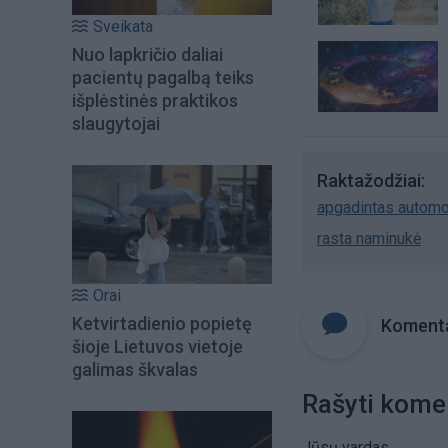
Sveikata
Nuo lapkričio daliai
pacientų pagalbą teiks
išplėstinės praktikos
slaugytojai
Raktažodžiai
apgadintas automo
rasta naminukė
Orai
Ketvirtadienio popietę
Komenta
šioje Lietuvos vietoje
galimas škvalas
Rašyti kome
Jūsų vardas