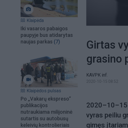
Klaipėda
Iki vasaros pabaigos
paupyje bus atidarytas
Girtas v
naujas parkas
(7)
grasino p
KAVPK inf.
2020-10-15 08:52
Klaipėdos pulsas
Po „Vakarų ekspreso“
2020–10–15 ap
publikacijos
nutraukiama milijoninė
vyras peiliu 
sutartis su autobusų
gimęs įtariam
keleivių kontrolieriais