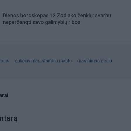
Dienos horoskopas 12 Zodiako ženklų: svarbu
neperžengti savo galimybių ribos
bilis
sukčiavimas stambiu mastu
grasinimas peiliu
rai
ntarą