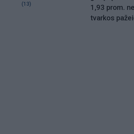
(13)
1,93 prom. ne
tvarkos paže