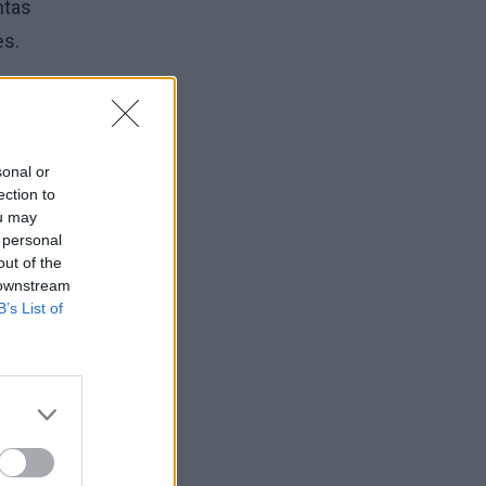
ntas
ės.
0-10-
avėjui
sonal or
ection to
ou may
 personal
out of the
 downstream
ją,
B’s List of