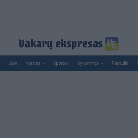
Jūra
Sportas
Pasaulis
Verslas
Gyvenimas