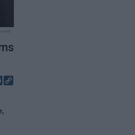
 nuotr.
ams
er
kedIn
Email
Copy
Link
e,