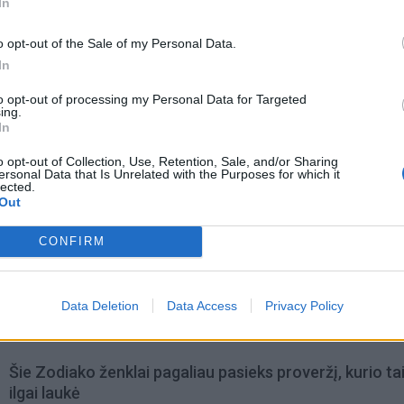
In
o opt-out of the Sale of my Personal Data.
In
to opt-out of processing my Personal Data for Targeted
ing.
In
acijos grįžusi Karina
Jūros šventę anksčiau puošęs
jo didžiausią savo
Anatolijus Klemencovas: gal jau
o opt-out of Collection, Use, Retention, Sale, and/or Sharing
užtenka
ersonal Data that Is Unrelated with the Purposes for which it
lected.
Out
CONFIRM
omiausi
Trijų Zodiako ženklų jau artimiausiomis dienomis lauki
Data Deletion
Data Access
Privacy Policy
triumfas visuose reikaluose
Šie Zodiako ženklai pagaliau pasieks proveržį, kurio ta
ilgai laukė