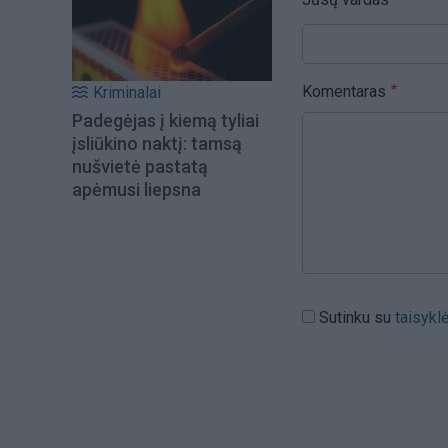
Komentaras
Kriminalai
Padegėjas į kiemą tyliai
įsliūkino naktį: tamsą
nušvietė pastatą
apėmusi liepsna
Sutinku su
taisykl