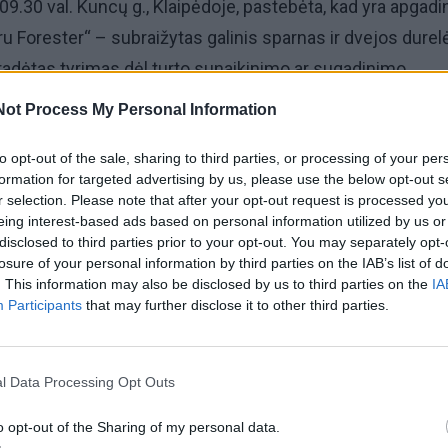
.30 val. Kuncų g., Klaipėdoje, pastebėta, kad yra apgadi
u Forester“ – subraižytas galinis sparnas ir dvejos durel
radėtas tyrimas dėl turto sunaikinimo ar sugadinimo.
Not Process My Personal Information
pėdos m. PK kreipėsi 1985 vyras, kuris pranešė, kad 202
 tinkle pardavinėtas automobilio dalis, per du kartus pard
to opt-out of the sale, sharing to third parties, or processing of your per
formation for targeted advertising by us, please use the below opt-out s
tačiau prekių sutartu laiku negavo. Pradėtas tyrimas dėl
r selection. Please note that after your opt-out request is processed y
eing interest-based ads based on personal information utilized by us or
disclosed to third parties prior to your opt-out. You may separately opt-
losure of your personal information by third parties on the IAB’s list of
.03 val. Palangoje, Liepojos pl., tikrinant gautą informaci
. This information may also be disclosed by us to third parties on the
IA
 vyrą rasta 20 litrų skysčio, įtariama, naminės degtinės.
Participants
that may further disclose it to other third parties.
agal LR BK 201 str.
l Data Processing Opt Outs
o opt-out of the Sharing of my personal data.