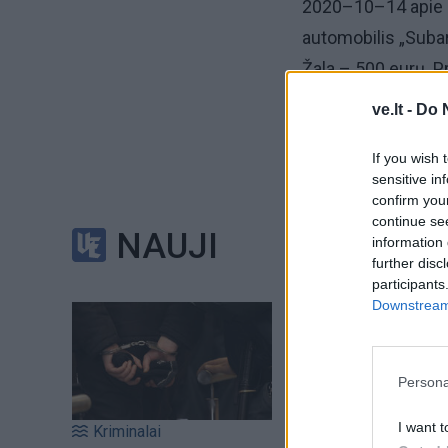
2020–10–14 apie 09
automobilis „Subar
Žala – 500 eurų. P
ve.lt -
Do 
2020–10–14 į Klai
08 už socialiniame
If you wish 
sensitive in
pervedė 200 eurų, 
confirm you
sukčiavimo.
continue se
NAUJI
information 
further disc
2020–10–14 apie 17
participants
pas 1974 m. gimusį
Downstream 
Pradėtas tyrimas p
Persona
I want t
Kriminalai