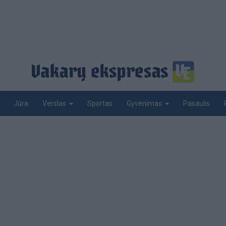
Jūra
Sportas
Pasaulis
Verslas
Gyvenimas