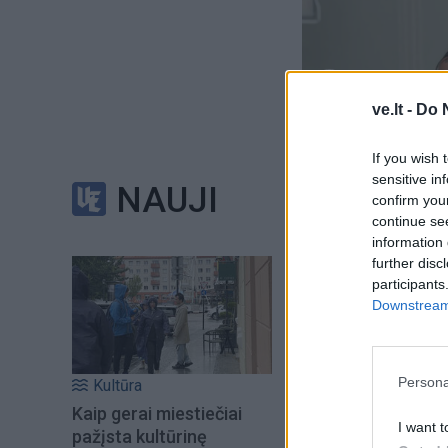
ve.lt -
Do 
Į Klaipėdą iš emigr
Kučinskienė įvardi
If you wish 
norą
sensitive in
NAUJI
confirm you
continue se
information 
Šiuo metu skait
further disc
participants
Downstream 
Persona
Kultūra
Kaip gerai miestiečiai
I want t
pažįsta kultūrinę