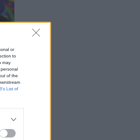
sonal or
ection to
ou may
 personal
out of the
 downstream
B’s List of
au
s –