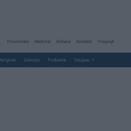
Desktop
Prenumerata
Skelbimai
Reklama
Kontaktai
Prisijungti
menu
top
Renginiai
Galerijos
Podkastai
Daugiau