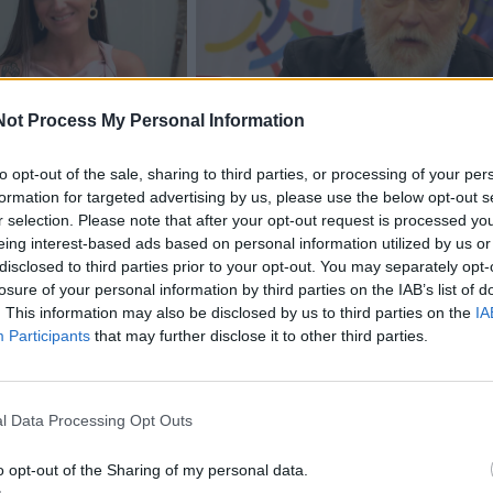
Not Process My Personal Information
acijos grįžusi Karina
Jūros šventę anksčiau puošęs
jo didžiausią savo
Anatolijus Klemencovas: gal jau
to opt-out of the sale, sharing to third parties, or processing of your per
užtenka
formation for targeted advertising by us, please use the below opt-out s
r selection. Please note that after your opt-out request is processed y
eing interest-based ads based on personal information utilized by us or
disclosed to third parties prior to your opt-out. You may separately opt-
omiausi
losure of your personal information by third parties on the IAB’s list of
. This information may also be disclosed by us to third parties on the
IA
Dienos horoskopas 12 Zodiako ženklų: gali būti lengvi
Participants
that may further disclose it to other third parties.
nutraukti tai, kas nebeveikia
l Data Processing Opt Outs
Taro kortų horoskopas rugpjūčio 7 dienai: Vandeniam
pasirinkimas, Dvyniams – pagreitis
o opt-out of the Sharing of my personal data.