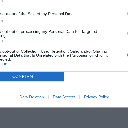
In
Padegėjas į kiemą tyliai įsliūkino naktį: tamsą nušvietė
o opt-out of the Sale of my Personal Data.
pastatą apėmusi liepsna
In
to opt-out of processing my Personal Data for Targeted
ing.
In
halterinė apskaita
kompiuteriniai įsilaužėliai
o opt-out of Collection, Use, Retention, Sale, and/or Sharing
ersonal Data that Is Unrelated with the Purposes for which it
lected.
Out
rai
CONFIRM
ntarą
Data Deletion
Data Access
Privacy Policy