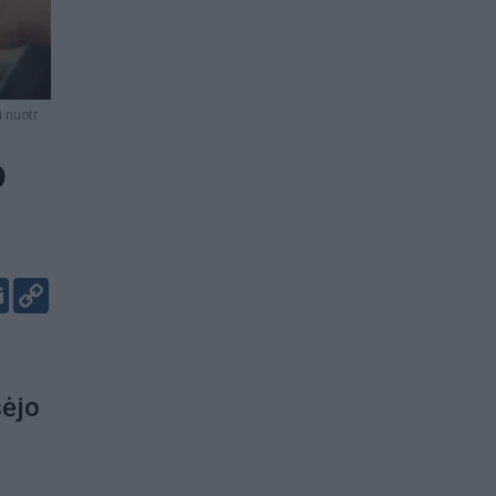
 nuotr.
o
er
kedIn
Email
Copy
Link
sėjo