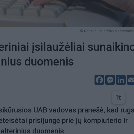
© Redakcijos archyvo asociatyvi
iniai įsilaužėliai sunaikin
inius duomenis
Facebook
Messeng
Lin
sikūrusios UAB vadovas pranešė, kad rug
teisėtai prisijungė prie jų kompiuterio ir
alterinius duomenis.