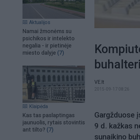
Aktualijos
Namai žmonėms su
psichikos ir intelekto
Kompiuter
negalia - ir pietinėje
miesto dalyje
(7)
buhalter
VE.lt
2015-09-17 08:26
Klaipėda
Gargžduose į
Kas tas paslaptingas
jaunuolis, rytais stovintis
9 d. kažkas ne
ant tilto?
(7)
sunaikino buh