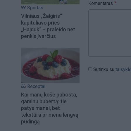
Komentaras
Sportas
Vilniaus „Žalgiris“
kapituliavo prieš
„Hajduk“ – praleido net
penkis įvarčius
Sutinku su
taisykl
Receptai
Kai manų košė pabosta,
gaminu bubertą: tie
patys manai, bet
tekstūra primena lengvą
pudingą