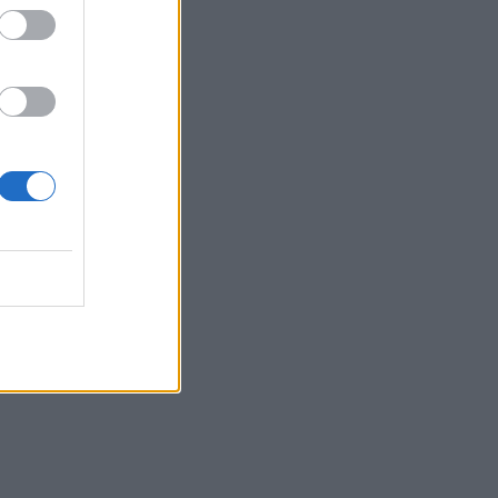
 08:26
s