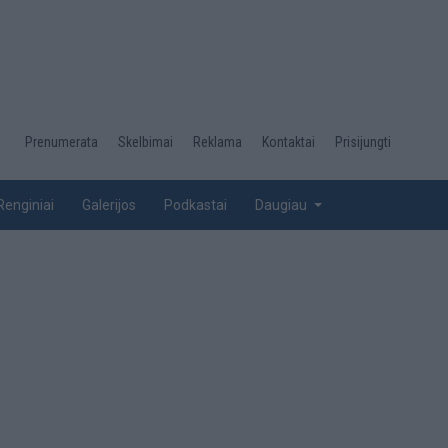
Desktop
Prenumerata
Skelbimai
Reklama
Kontaktai
Prisijungti
menu
top
Renginiai
Galerijos
Podkastai
Daugiau