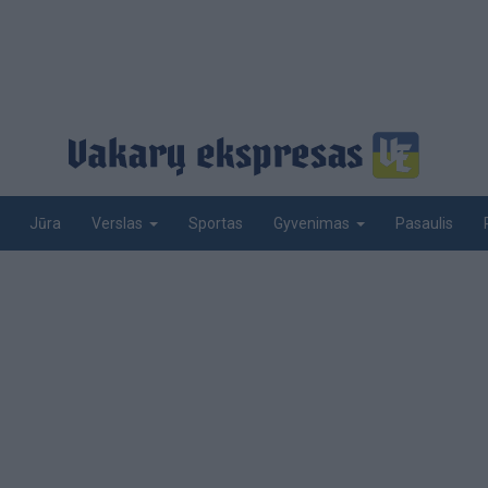
Jūra
Sportas
Pasaulis
Verslas
Gyvenimas