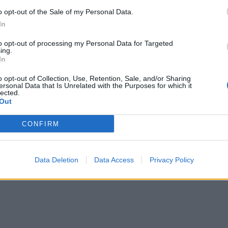
o opt-out of the Sale of my Personal Data.
In
ai
2015-09-17
to opt-out of processing my Personal Data for Targeted
eriniai įsilaužėliai sunaikino buhalteriniu
ing.
In
nis
o opt-out of Collection, Use, Retention, Sale, and/or Sharing
ersonal Data that Is Unrelated with the Purposes for which it
lected.
Out
CONFIRM
Data Deletion
Data Access
Privacy Policy