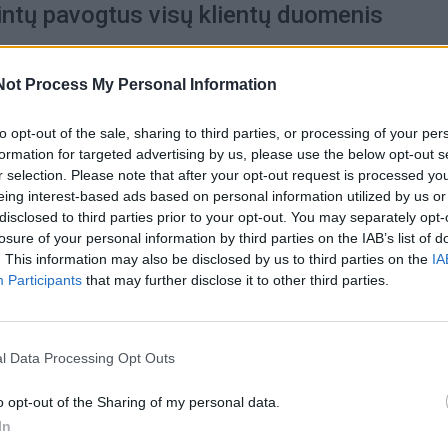
rintų pavogtus visų klientų duomenis
Not Process My Personal Information
to opt-out of the sale, sharing to third parties, or processing of your per
s
2024-06-02
formation for targeted advertising by us, please use the below opt-out s
igia esanti pasirengusi įsilaužėlių atako
r selection. Please note that after your opt-out request is processed y
eing interest-based ads based on personal information utilized by us or
pasinaudoti Aljanso 5 straipsniu
disclosed to third parties prior to your opt-out. You may separately opt-
losure of your personal information by third parties on the IAB’s list of
. This information may also be disclosed by us to third parties on the
IA
Participants
that may further disclose it to other third parties.
s
2022-09-23
ous" įsilaužėliai paskelbė į Ukrainą
l Data Processing Opt Outs
amų Rusijos šauktinių sąrašus
o opt-out of the Sharing of my personal data.
In