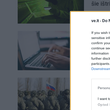
šie išt
ve.lt -
Do 
If you wish 
Pasauli
sensitive in
NATO te
confirm you
continue se
atveju 
information 
further disc
participants
Downstream 
Pasauli
"Anonym
Persona
siunči
I want t
Opted 