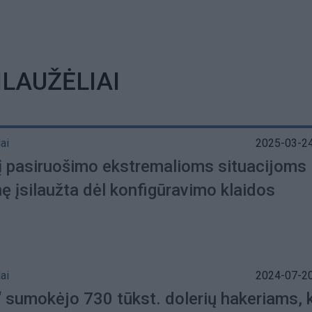
ILAUŽĖLIAI
ai
2025-03-24
į pasiruošimo ekstremalioms situacijoms
ę įsilaužta dėl konfigūravimo klaidos
ai
2024-07-20
 sumokėjo 730 tūkst. dolerių hakeriams, 