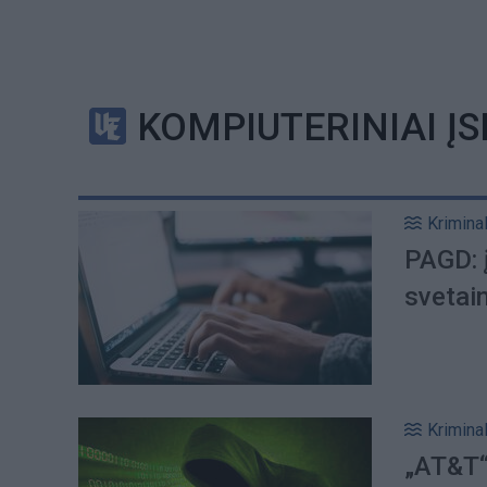
KOMPIUTERINIAI ĮS
Kriminal
PAGD: 
svetain
Kriminal
„AT&T“