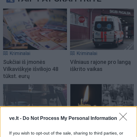
Kriminalai
Kriminalai
Sukčiai iš įmonės
Vilniaus rajone pro langą
Vilkaviškyje išviliojo 48
iškrito vaikas
tūkst. eurų
ve.lt -
Do Not Process My Personal Information
Kriminalai
Kriminalai
If you wish to opt-out of the sale, sharing to third parties, or