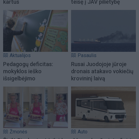
kartus
teisę į JAV pilietybę
Aktualijos
Pasaulis
Pedagogų deficitas:
Rusai Juodojoje jūroje
mokyklos ieško
dronais atakavo vokiečių
išsigelbėjimo
krovininį laivą
Žmonės
Auto