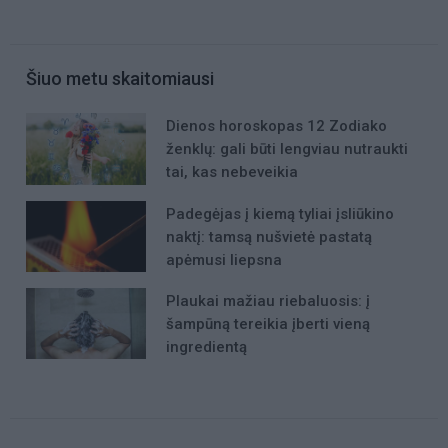
Šiuo metu skaitomiausi
Dienos horoskopas 12 Zodiako
ženklų: gali būti lengviau nutraukti
tai, kas nebeveikia
Padegėjas į kiemą tyliai įsliūkino
naktį: tamsą nušvietė pastatą
apėmusi liepsna
Plaukai mažiau riebaluosis: į
šampūną tereikia įberti vieną
ingredientą