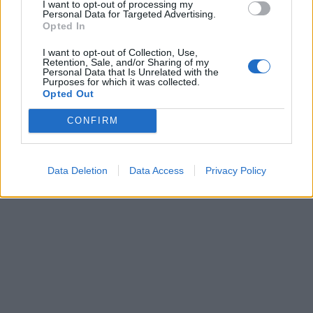
I want to opt-out of processing my
Personal Data for Targeted Advertising.
Opted In
I want to opt-out of Collection, Use,
Retention, Sale, and/or Sharing of my
Personal Data that Is Unrelated with the
Purposes for which it was collected.
Opted Out
Kriminalai
Kriminalai
CONFIRM
Muitininko Dulaičio
Pamiršo, kad namai jau
pasekėjas nušovė gandrą
priklauso kitiems:
(3)
nostalgija daiktams
Data Deletion
Data Access
Privacy Policy
privertė griebtis smurto