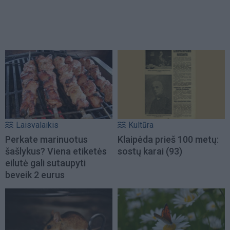
Laisvalaikis
Kultūra
Perkate marinuotus
Klaipėda prieš 100 metų:
šašlykus? Viena etiketės
sostų karai (93)
eilutė gali sutaupyti
beveik 2 eurus