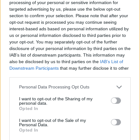
Keistas smurtinis
Kraupi avarija prie
processing of your personal or sensitive information for
incidentas miesto centre:
Vilniaus atėmė tris
targeted advertising by us, please use the below opt-out
sutramdytą agresyvų
brangiausius žmones:
section to confirm your selection. Please note that after your
mušeiką baro lankytojai
pranešė, kaip bus
opt-out request is processed you may continue seeing
surišo elektros
atsisveikinama su
interest-based ads based on personal information utilized by
us or personal information disclosed to third parties prior to
prailgintuvu
(4)
mergaite, jos mama ir
your opt-out. You may separately opt-out of the further
močiute
disclosure of your personal information by third parties on the
IAB’s list of downstream participants. This information may
also be disclosed by us to third parties on the
IAB’s List of
Downstream Participants
that may further disclose it to other
third parties.
Personal Data Processing Opt Outs
Kriminalai
Kriminalai
I want to opt-out of the Sharing of my
personal data.
Terorizmu kaltinamas
Padegėjas į kiemą tyliai
Opted In
Eldaras Salmanovas
įsliūkino naktį: tamsą
teisme pareiškė esąs
nušvietė pastatą apėmusi
I want to opt-out of the Sale of my
Personal Data.
pacisfistas ir mylintis
liepsna
(1)
Opted In
taiką