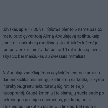
Užvakar, apie 17.30 val., Šilutės plento 6 name pas 53
metų buto gyventoją Alimą Abdulajevą aptikta, kaip
įtariama, narkotinių medžiagų. Jo striukės kišenėje
rastas vienkartinis švirkštas su 10 ml rudos splavos
skysčio bei maišiukas su šviesiais milteliais.
A. Abdulajevas Klaipėdos apylinkės teisme kartu su
dar penkiolika teisiamųjų, kaltinamų narkotikų laikymu
ir prekyba, greitu laiku turėtų išgirsti teisėjo
nuosprendį. Grupė žmonių į teisiamųjų suolą sėdo po
sėkmingos policijos operacijos, per kurią ne tik
atskleistas narkotikų platintojų tinklas, bet rasta ir