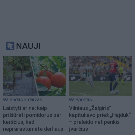
NAUJI
Sodas ir daržas
Sportas
Laistyti ar ne: kaip
Vilniaus „Žalgiris“
prižiūrėti pomidorus per
kapituliavo prieš „Hajduk“
karščius, kad
– praleido net penkis
neprarastumėte derliaus
įvarčius