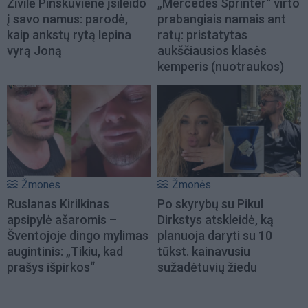
Živilė Pinskuvienė įsileido
„Mercedes Sprinter“ virto
į savo namus: parodė,
prabangiais namais ant
kaip ankstų rytą lepina
ratų: pristatytas
vyrą Joną
aukščiausios klasės
kemperis (nuotraukos)
Žmonės
Žmonės
Ruslanas Kirilkinas
Po skyrybų su Pikul
apsipylė ašaromis –
Dirkstys atskleidė, ką
Šventojoje dingo mylimas
planuoja daryti su 10
augintinis: „Tikiu, kad
tūkst. kainavusiu
prašys išpirkos“
sužadėtuvių žiedu