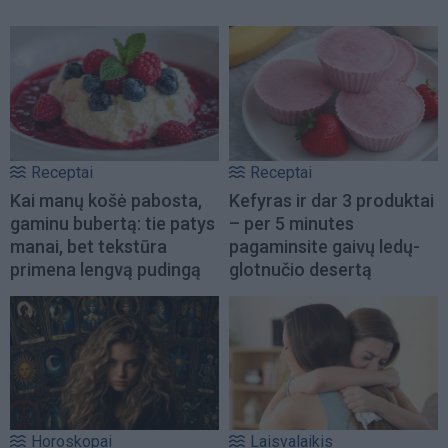
Receptai
Receptai
Kai manų košė pabosta,
Kefyras ir dar 3 produktai
gaminu bubertą: tie patys
– per 5 minutes
manai, bet tekstūra
pagaminsite gaivų ledų-
primena lengvą pudingą
glotnučio desertą
Horoskopai
Laisvalaikis