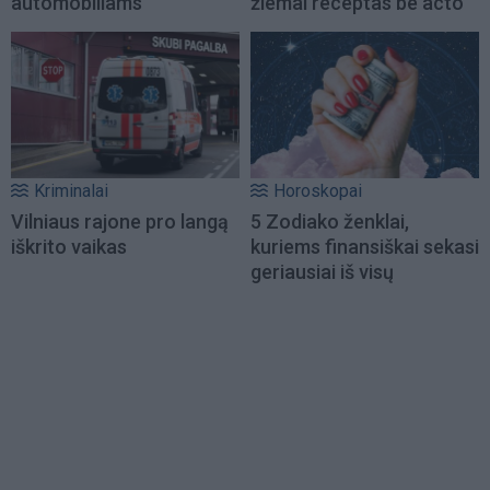
automobiliams
žiemai receptas be acto
Kriminalai
Horoskopai
Vilniaus rajone pro langą
5 Zodiako ženklai,
iškrito vaikas
kuriems finansiškai sekasi
geriausiai iš visų