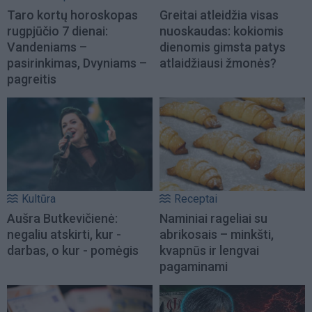
Taro kortų horoskopas
Greitai atleidžia visas
rugpjūčio 7 dienai:
nuoskaudas: kokiomis
Vandeniams –
dienomis gimsta patys
pasirinkimas, Dvyniams –
atlaidžiausi žmonės?
pagreitis
Kultūra
Receptai
Aušra Butkevičienė:
Naminiai rageliai su
negaliu atskirti, kur -
abrikosais – minkšti,
darbas, o kur - pomėgis
kvapnūs ir lengvai
pagaminami