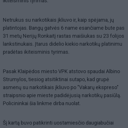
ikiteisminis tyrimas.
Netrukus su narkotikais įkliuvo ir, kaip spėjama, jų
platintojas. Bangų gatvės 6 name esančiame bute pas
31 metų Nerijų Ronkaitį rastas maišiukas su 23 folijos
lankstinukais. Įtarus didelio kiekio narkotikų platinimu
pradėtas ikiteisminis tyrimas.
Pasak Klaipėdos miesto VPK atstovo spaudai Albino
Strumylos, tiesiog atsitiktinai sutapo, kad grupė
asmenų su narkotikais įkliuvo po "Vakarų ekspreso"
straipsnio apie mieste padidėjusią narkotikų pasiūlą.
Policininkai šia linkme dirba nuolat.
Šį kartą buvo patikrinti uostamiesčio daugiabučiai