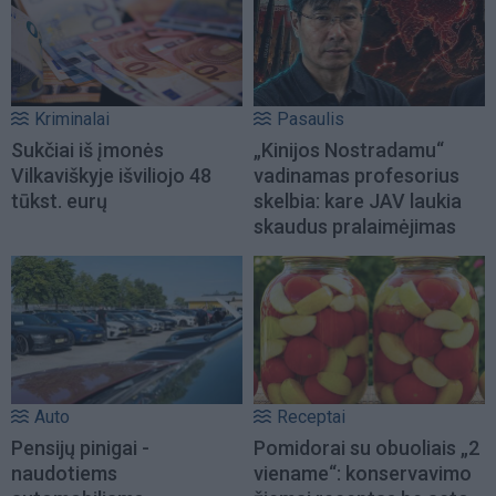
Kriminalai
Pasaulis
Sukčiai iš įmonės
„Kinijos Nostradamu“
Vilkaviškyje išviliojo 48
vadinamas profesorius
tūkst. eurų
skelbia: kare JAV laukia
skaudus pralaimėjimas
Auto
Receptai
Pensijų pinigai -
Pomidorai su obuoliais „2
naudotiems
viename“: konservavimo