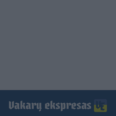
Load
More