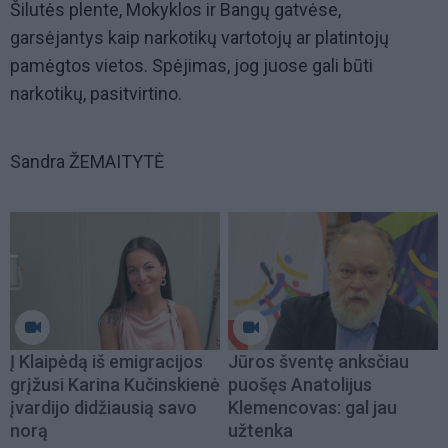
Šilutės plente, Mokyklos ir Bangų gatvėse,
garsėjantys kaip narkotikų vartotojų ar platintojų
pamėgtos vietos. Spėjimas, jog juose gali būti
narkotikų, pasitvirtino.
Sandra ŽEMAITYTĖ
Į Klaipėdą iš emigracijos
Jūros šventę anksčiau
grįžusi Karina Kučinskienė
puošęs Anatolijus
įvardijo didžiausią savo
Klemencovas: gal jau
norą
užtenka