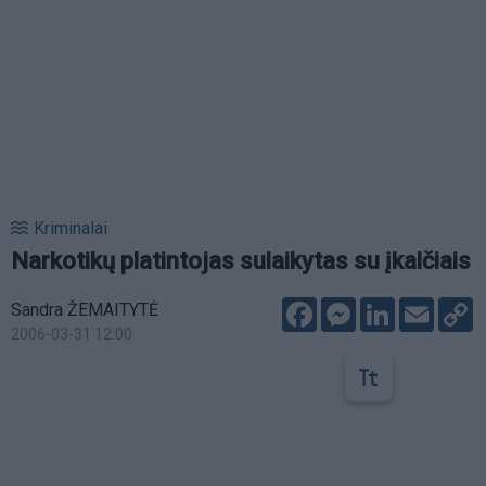
Kriminalai
Narkotikų platintojas sulaikytas su įkalčiais
Facebook
Messenger
LinkedIn
Email
C
Sandra ŽEMAITYTĖ
L
2006-03-31 12:00