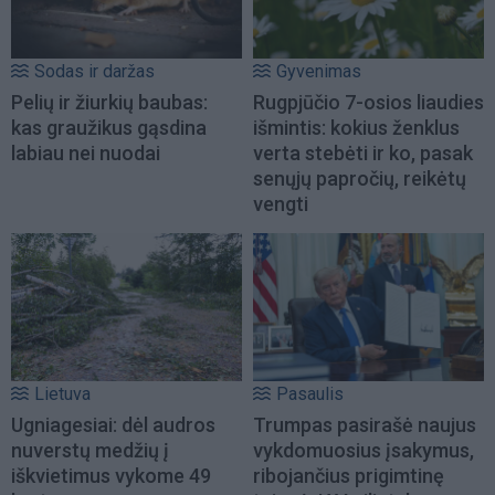
Sodas ir daržas
Gyvenimas
Pelių ir žiurkių baubas:
Rugpjūčio 7-osios liaudies
kas graužikus gąsdina
išmintis: kokius ženklus
labiau nei nuodai
verta stebėti ir ko, pasak
senųjų papročių, reikėtų
vengti
Lietuva
Pasaulis
Ugniagesiai: dėl audros
Trumpas pasirašė naujus
nuverstų medžių į
vykdomuosius įsakymus,
iškvietimus vykome 49
ribojančius prigimtinę