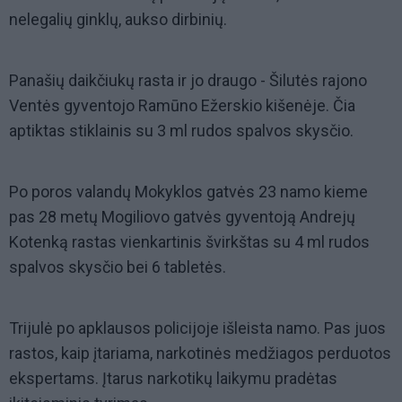
nelegalių ginklų, aukso dirbinių.
Panašių daikčiukų rasta ir jo draugo - Šilutės rajono
Ventės gyventojo Ramūno Ežerskio kišenėje. Čia
aptiktas stiklainis su 3 ml rudos spalvos skysčio.
Po poros valandų Mokyklos gatvės 23 namo kieme
pas 28 metų Mogiliovo gatvės gyventoją Andrejų
Kotenką rastas vienkartinis švirkštas su 4 ml rudos
spalvos skysčio bei 6 tabletės.
Trijulė po apklausos policijoje išleista namo. Pas juos
rastos, kaip įtariama, narkotinės medžiagos perduotos
ekspertams. Įtarus narkotikų laikymu pradėtas