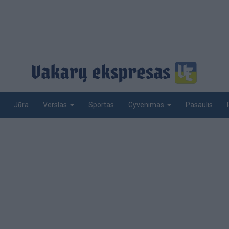
Jūra
Sportas
Pasaulis
Verslas
Gyvenimas