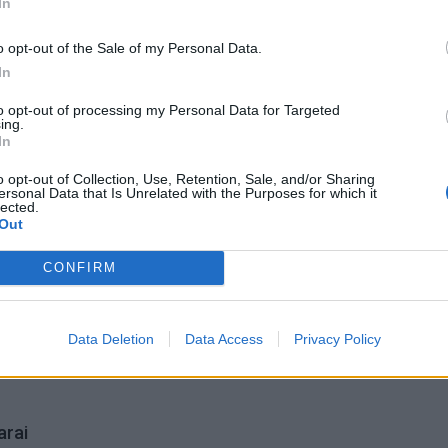
In
Laive planuoja apgyvendinti 80 tūkstančių žmonių: kai
o opt-out of the Sale of my Personal Data.
atrodys plaukiojantis miestas
In
to opt-out of processing my Personal Data for Targeted
ing.
Nemalonus kvapas šaldytuve dings be chemijos: ką įdėt
In
vidų
o opt-out of Collection, Use, Retention, Sale, and/or Sharing
ersonal Data that Is Unrelated with the Purposes for which it
lected.
Kas nutiks organizmui, jei alų gersite kiekvieną dieną
Out
CONFIRM
Data Deletion
Data Access
Privacy Policy
ismo įvykiai
žūtys
statistika
rai