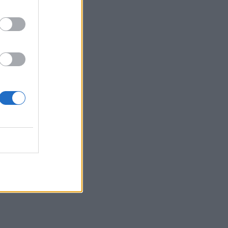
p
i į