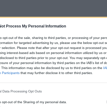
Not Process My Personal Information
to opt-out of the sale, sharing to third parties, or processing of your per
formation for targeted advertising by us, please use the below opt-out s
r selection. Please note that after your opt-out request is processed y
eing interest-based ads based on personal information utilized by us or
disclosed to third parties prior to your opt-out. You may separately opt-
losure of your personal information by third parties on the IAB’s list of
. This information may also be disclosed by us to third parties on the
IA
Participants
that may further disclose it to other third parties.
acijos grįžusi Karina
Jūros šventę anksčiau puošęs
jo didžiausią savo
Anatolijus Klemencovas: gal jau
užtenka
l Data Processing Opt Outs
o opt-out of the Sharing of my personal data.
omiausi