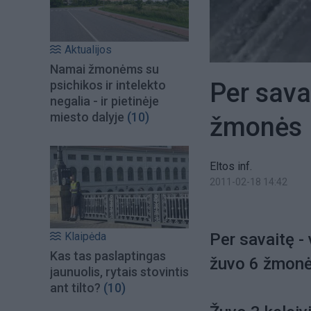
Aktualijos
Namai žmonėms su
Per sava
psichikos ir intelekto
negalia - ir pietinėje
miesto dalyje
(10)
žmonės
Eltos inf.
2011-02-18 14:42
Klaipėda
Per savaitę -
Kas tas paslaptingas
žuvo 6 žmonės
jaunuolis, rytais stovintis
ant tilto?
(10)