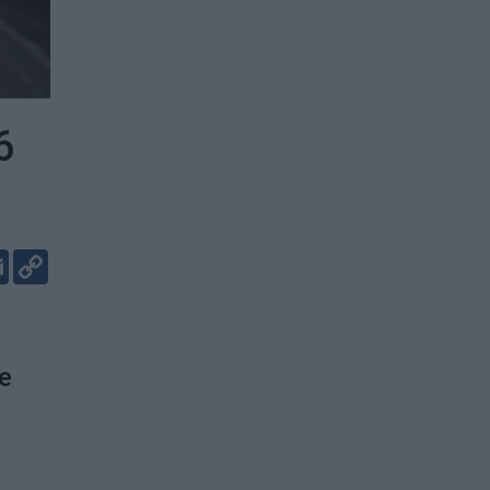
6
er
kedIn
Email
Copy
Link
se