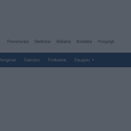
Desktop
Prenumerata
Skelbimai
Reklama
Kontaktai
Prisijungti
menu
top
Renginiai
Galerijos
Podkastai
Daugiau