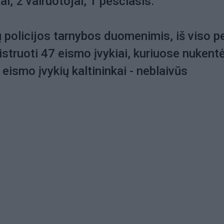
ai, 2 vairuotojai, 1 pėsčiasis.
ų policijos tarnybos duomenimis, iš viso p
istruoti 47 eismo įvykiai, kuriuose nukent
eismo įvykių kaltininkai - neblaivūs