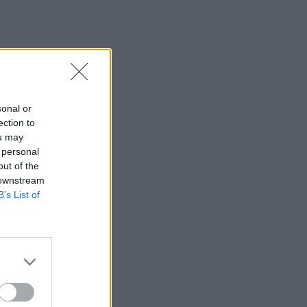
sonal or
ection to
ou may
 personal
out of the
 downstream
B’s List of