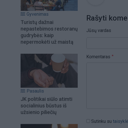
Gyvenimas
Rašyti kome
Turistų dažnai
nepastebimos restoranų
Jūsų vardas
gudrybės: kaip
nepermokėti už maistą
Komentaras
Pasaulis
JK politikai siūlo atimti
socialinius būstus iš
užsienio piliečių
Sutinku su
taisykl