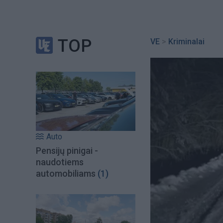
TOP
VE
>
Kriminalai
Auto
Pensijų pinigai -
naudotiems
automobiliams
(1)