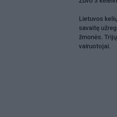
Žuvo 3 keleivi
Lietuvos keli
savaitę užreg
žmonės. Trijų 
vairuotojai.