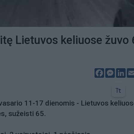
itę Lietuvos keliuose žuvo 
Facebook
Messeng
Lin
 vasario 11-17 dienomis - Lietuvos keliuo
, sužeisti 65.