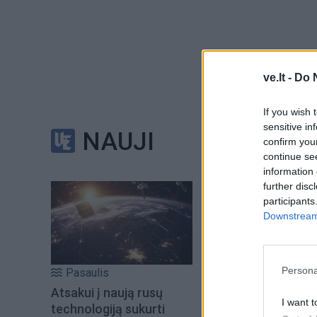
ve.lt -
Do 
If you wish 
sensitive in
NAUJI
confirm you
continue se
information 
further disc
participants
Downstream 
Į Klaipėdą iš emigr
Kučinskienė įvardi
norą
Persona
Pasaulis
Atsakui į naują rusų
I want t
technologiją sukurti
Šiuo metu skait