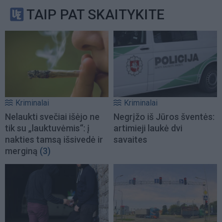
TAIP PAT SKAITYKITE
Kriminalai
Kriminalai
Nelaukti svečiai išėjo ne
Negrįžo iš Jūros šventės:
tik su „lauktuvėmis“: į
artimieji laukė dvi
nakties tamsą išsivedė ir
savaites
merginą
(3)