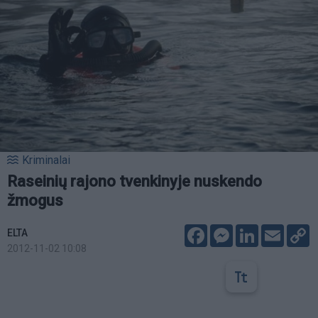
Kriminalai
Raseinių rajono tvenkinyje nuskendo
žmogus
Facebook
Messenger
LinkedIn
Email
C
ELTA
L
2012-11-02 10:08