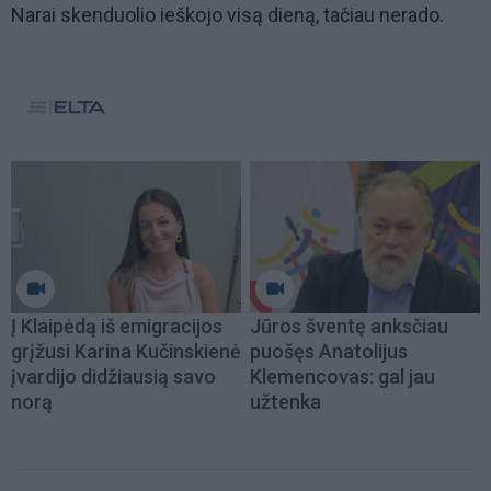
Narai skenduolio ieškojo visą dieną, tačiau nerado.
Į Klaipėdą iš emigracijos
Jūros šventę anksčiau
grįžusi Karina Kučinskienė
puošęs Anatolijus
įvardijo didžiausią savo
Klemencovas: gal jau
norą
užtenka