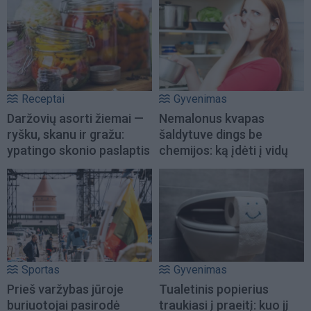
Receptai
Gyvenimas
Daržovių asorti žiemai —
Nemalonus kvapas
ryšku, skanu ir gražu:
šaldytuve dings be
ypatingo skonio paslaptis
chemijos: ką įdėti į vidų
Sportas
Gyvenimas
Prieš varžybas jūroje
Tualetinis popierius
buriuotojai pasirodė
traukiasi į praeitį: kuo jį