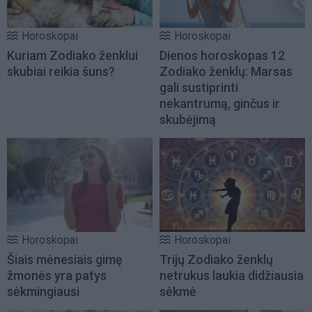
Horoskopai
Horoskopai
Kuriam Zodiako ženklui
Dienos horoskopas 12
skubiai reikia šuns?
Zodiako ženklų: Marsas
gali sustiprinti
nekantrumą, ginčus ir
skubėjimą
Horoskopai
Horoskopai
Šiais mėnesiais gimę
Trijų Zodiako ženklų
žmonės yra patys
netrukus laukia didžiausia
sėkmingiausi
sėkmė