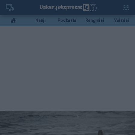
Pereiti
į
pagrindinį
Mobile
Nauji
Podkastai
Renginiai
Vaizdai
turinį
menu
bottom