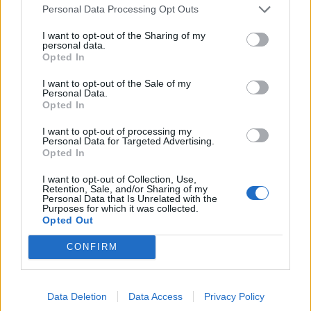
Personal Data Processing Opt Outs
I want to opt-out of the Sharing of my
personal data.
Opted In
NAUJI
I want to opt-out of the Sale of my
Personal Data.
Opted In
I want to opt-out of processing my
Personal Data for Targeted Advertising.
Opted In
I want to opt-out of Collection, Use,
Retention, Sale, and/or Sharing of my
Personal Data that Is Unrelated with the
Receptai
Horoskopai
Purposes for which it was collected.
Opted Out
Kaip raugti pomidorus
Horoskopas rugpjūčio 9
žiemai: TOP 3 skaniausi
dienai pagal Taro kortas:
CONFIRM
receptai, kurie puikiai
Skorpionams –
laikosi
nuovargis, Šauliams –
išdavystė
Data Deletion
Data Access
Privacy Policy