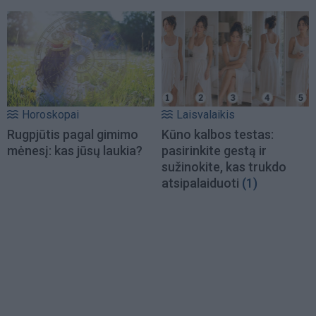
Horoskopai
Laisvalaikis
Rugpjūtis pagal gimimo
Kūno kalbos testas:
mėnesį: kas jūsų laukia?
pasirinkite gestą ir
sužinokite, kas trukdo
atsipalaiduoti
(1)