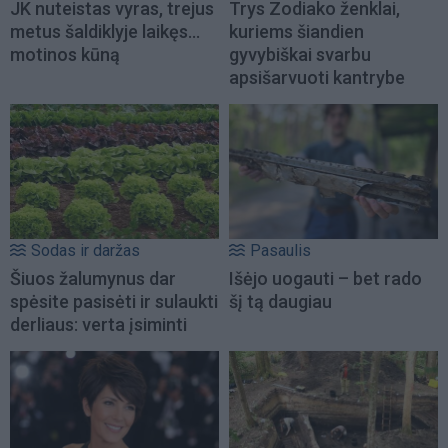
JK nuteistas vyras, trejus
Trys Zodiako ženklai,
metus šaldiklyje laikęs...
kuriems šiandien
motinos kūną
gyvybiškai svarbu
apsišarvuoti kantrybe
Sodas ir daržas
Pasaulis
Šiuos žalumynus dar
Išėjo uogauti – bet rado
spėsite pasisėti ir sulaukti
šį tą daugiau
derliaus: verta įsiminti