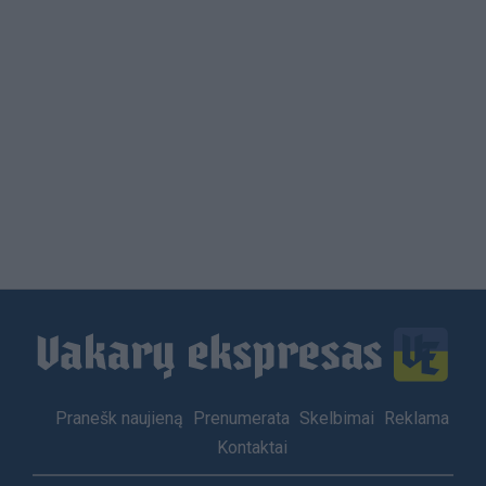
Load
More
Footer
Pranešk naujieną
Prenumerata
Skelbimai
Reklama
menu
Kontaktai