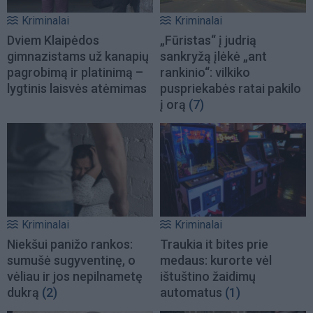
Kriminalai
Kriminalai
Dviem Klaipėdos
„Fūristas“ į judrią
gimnazistams už kanapių
sankryžą įlėkė „ant
pagrobimą ir platinimą –
rankinio“: vilkiko
lygtinis laisvės atėmimas
puspriekabės ratai pakilo
į orą
(7)
Kriminalai
Kriminalai
Niekšui panižo rankos:
Traukia it bites prie
sumušė sugyventinę, o
medaus: kurorte vėl
vėliau ir jos nepilnametę
ištuštino žaidimų
dukrą
(2)
automatus
(1)