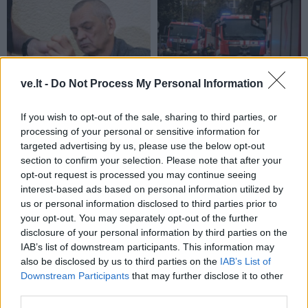
ve.lt -
Do Not Process My Personal Information
Kriminalai
Kriminalai
Paramediko nužudymo
Užsidegė lauko pavėsinė:
If you wish to opt-out of the sale, sharing to third parties, or
processing of your personal or sensitive information for
byloje į laisvę paleistas
vos be namų neliko
targeted advertising by us, please use the below opt-out
vienas įtariamųjų
(3)
keturios šeimos
section to confirm your selection. Please note that after your
opt-out request is processed you may continue seeing
interest-based ads based on personal information utilized by
us or personal information disclosed to third parties prior to
your opt-out. You may separately opt-out of the further
disclosure of your personal information by third parties on the
IAB’s list of downstream participants. This information may
also be disclosed by us to third parties on the
IAB’s List of
Downstream Participants
that may further disclose it to other
third parties.