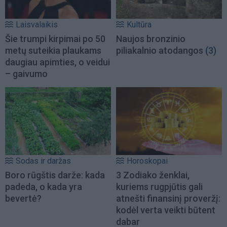
Laisvalaikis
Kultūra
Šie trumpi kirpimai po 50
Naujos bronzinio
metų suteikia plaukams
piliakalnio atodangos
(3)
daugiau apimties, o veidui
– gaivumo
Sodas ir daržas
Horoskopai
Boro rūgštis darže: kada
3 Zodiako ženklai,
padeda, o kada yra
kuriems rugpjūtis gali
bevertė?
atnešti finansinį proveržį:
kodėl verta veikti būtent
dabar