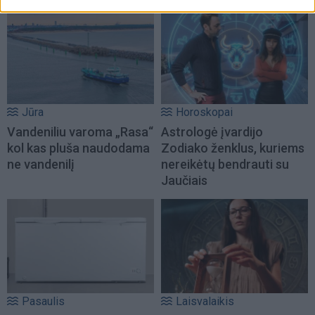
Jūra
Horoskopai
Vandeniliu varoma „Rasa“
Astrologė įvardijo
kol kas pluša naudodama
Zodiako ženklus, kuriems
ne vandenilį
nereikėtų bendrauti su
Jaučiais
Pasaulis
Laisvalaikis