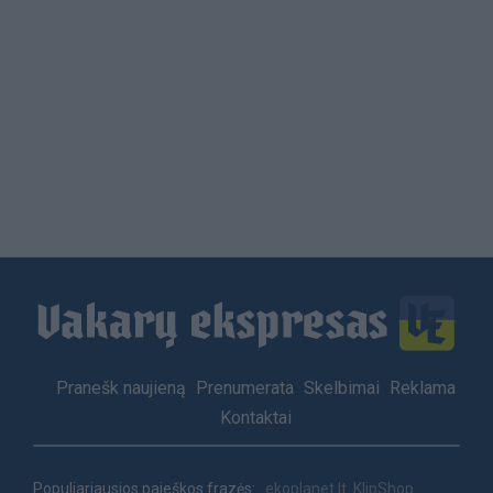
Load
More
Footer
Pranešk naujieną
Prenumerata
Skelbimai
Reklama
menu
Kontaktai
Populiariausios paieškos frazės:
ekoplanet.lt
KlipShop