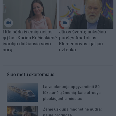
Į Klaipėdą iš emigracijos
Jūros šventę anksčiau
grįžusi Karina Kučinskienė
puošęs Anatolijus
įvardijo didžiausią savo
Klemencovas: gal jau
norą
užtenka
Šiuo metu skaitomiausi
Laive planuoja apgyvendinti 80
tūkstančių žmonių: kaip atrodys
plaukiojantis miestas
Žemę užklups magnetinė audra:
nauja prognozė