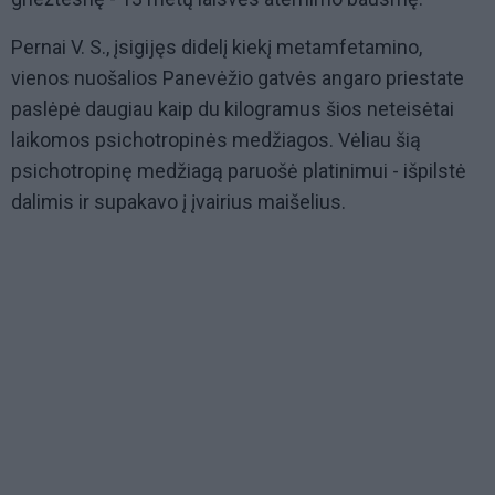
Pernai V. S., įsigijęs didelį kiekį metamfetamino,
vienos nuošalios Panevėžio gatvės angaro priestate
paslėpė daugiau kaip du kilogramus šios neteisėtai
laikomos psichotropinės medžiagos. Vėliau šią
psichotropinę medžiagą paruošė platinimui - išpilstė
dalimis ir supakavo į įvairius maišelius.