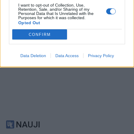
I want to opt-out of Collection, Use,
Paramediko nužudymo
Užsidegė lauko pavėsinė:
Retention, Sale, and/or Sharing of my
byloje į laisvę paleistas
vos be namų neliko
Personal Data that Is Unrelated with the
Purposes for which it was collected.
vienas įtariamųjų
(3)
keturios šeimos
Opted Out
CONFIRM
Data Deletion
Data Access
Privacy Policy
NAUJI