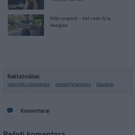
Išėjo uogauti – bet rado šį tą
daugiau
Raktažodžiai
narkotikų platinimas
metamfetaminas
bausmė
Komentarai
Rašyti komentarą