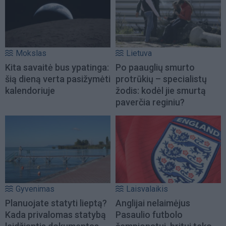
Mokslas
Lietuva
Kita savaitė bus ypatinga:
Po paauglių smurto
šią dieną verta pasižymėti
protrūkių – specialistų
kalendoriuje
žodis: kodėl jie smurtą
paverčia reginiu?
Gyvenimas
Laisvalaikis
Planuojate statyti lieptą?
Anglijai nelaimėjus
Kada privalomas statybą
Pasaulio futbolo