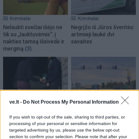
Kriminalai
Kriminalai
Nelaukti svečiai išėjo ne
Negrįžo iš Jūros šventės:
tik su „lauktuvėmis“: į
artimieji laukė dvi
nakties tamsą išsivedė ir
savaites
merginą
(3)
Kriminalai
Kriminalai
ve.lt -
Do Not Process My Personal Information
Dviem Klaipėdos
„Fūristas“ į judrią
If you wish to opt-out of the sale, sharing to third parties, or
gimnazistams už kanapių
sankryžą įlėkė „ant
processing of your personal or sensitive information for
pagrobimą ir platinimą –
rankinio“: vilkiko
targeted advertising by us, please use the below opt-out
lygtinis laisvės atėmimas
puspriekabės ratai pakilo
section to confirm your selection. Please note that after your