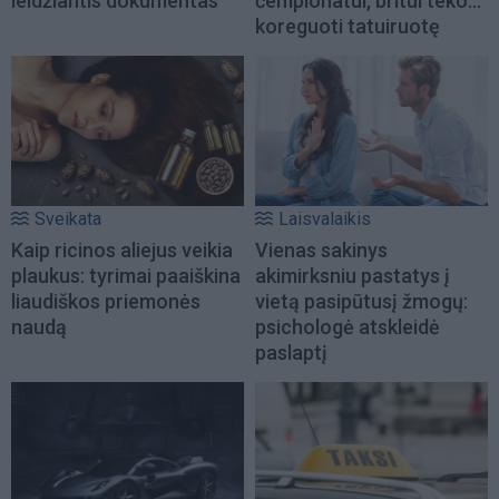
leidžiantis dokumentas
čempionatui, britui teko...
koreguoti tatuiruotę
Sveikata
Laisvalaikis
Kaip ricinos aliejus veikia
Vienas sakinys
plaukus: tyrimai paaiškina
akimirksniu pastatys į
liaudiškos priemonės
vietą pasipūtusį žmogų:
naudą
psichologė atskleidė
paslaptį