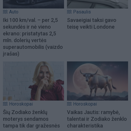
Auto
Pasaulis
Iki 100 km/val. – per 2,5
Savaeigiai taksi gavo
sekundės ir nė vieno
teisę veikti Londone
ekrano: pristatytas 2,5
mln. dolerių vertės
superautomobilis (vaizdo
įrašas)
Horoskopai
Horoskopai
Šių Zodiako ženklų
Vaikas Jautis: ramybė,
moterys sendamos
talentai ir Zodiako ženklo
tampa tik dar gražesnės
charakteristika