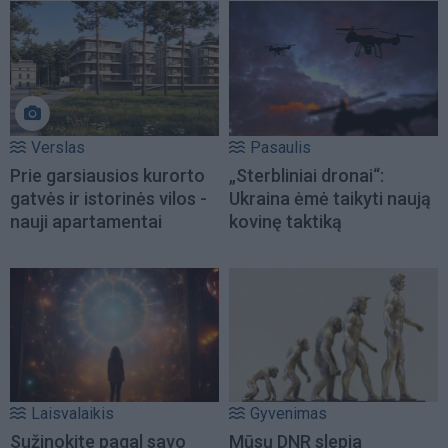
Verslas
Pasaulis
Prie garsiausios kurorto
„Sterbliniai dronai“:
gatvės ir istorinės vilos -
Ukraina ėmė taikyti naują
nauji apartamentai
kovinę taktiką
Laisvalaikis
Gyvenimas
Sužinokite pagal savo
Mūsų DNR slepia