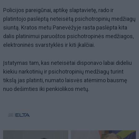
Policijos pareigūnai, aptikę slaptavietę, rado ir
platintojo paslėptą neteisėtą psichotropinių medžiagų
siuntą. Kratos metu Panevėžyje rasta paslėpta kita
dalis platinimui paruoštos psichotropinės medžiagos,
elektroninės svarstyklės ir kiti įkalčiai.
Įstatymas tam, kas neteisėtai disponavo labai dideliu
kiekiu narkotinių ir psichotropinių medžiagų turint
tikslą jas platinti, numato laisvės atėmimo bausmę
nuo dešimties iki penkiolikos metų.