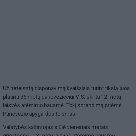
Už neteisėtą disponavimą kvaišalais turint tikslą juos
platinti 35 metų panevėžiečiui V. S. skirta 12 metų
laisvės atėmimo bausmė. Tokį sprendimą priėmė
Panevėžio apygardos teismas.
Valstybės kaltintojas siūlė vieneriais metais
griežtesnę - 13 metų laisvės atėmimo bausmę.