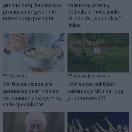
gimimo datą, kas buvote
nežinomų žmonių
praėjusiame gyvenime:
pėdsakus: mokslininkai
numerologų paslaptis
atrado dvi „vaiduoklių“
linijas
Sveikata
Klaipėdos rajonas
Varškė ne visada yra
Uždrausta vaikščioti
geriausias pasirinkimas
kabamuoju tiltu per upę -
vyresniame amžiuje – ką
jį remontuos
(1)
siūlo specialistai?