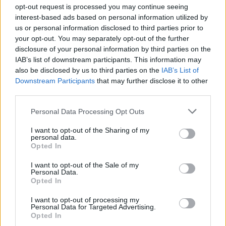
į orą
(7)
opt-out request is processed you may continue seeing
interest-based ads based on personal information utilized by
us or personal information disclosed to third parties prior to
your opt-out. You may separately opt-out of the further
disclosure of your personal information by third parties on the
IAB’s list of downstream participants. This information may
also be disclosed by us to third parties on the
IAB’s List of
Downstream Participants
that may further disclose it to other
Kriminalai
Kriminalai
third parties.
Niekšui panižo rankos:
Traukia it bites prie
Personal Data Processing Opt Outs
sumušė sugyventinę, o
medaus: kurorte vėl
vėliau ir jos nepilnametę
ištuštino žaidimų
I want to opt-out of the Sharing of my
dukrą
(2)
automatus
(1)
personal data.
Opted In
I want to opt-out of the Sale of my
Personal Data.
Opted In
I want to opt-out of processing my
Personal Data for Targeted Advertising.
Opted In
Kriminalai
Kriminalai