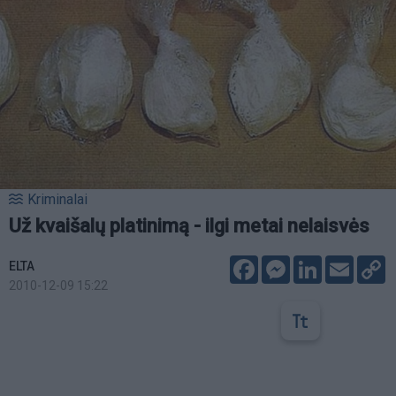
Kriminalai
Už kvaišalų platinimą - ilgi metai nelaisvės
Facebook
Messenger
LinkedIn
Email
C
ELTA
L
2010-12-09 15:22