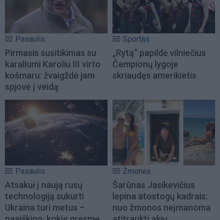
Pasaulis
Sportas
Pirmasis susitikimas su
„Rytą“ papildė vilniečius
karaliumi Karoliu III virto
Čempionų lygoje
košmaru: žvaigždė jam
skriaudęs amerikietis
spjovė į veidą
Pasaulis
Žmonės
Atsakui į naują rusų
Šarūnas Jasikevičius
technologiją sukurti
lepina atostogų kadrais:
Ukraina turi metus –
nuo žmonos neįmanoma
paaiškino, kokią grėsmę
atitraukti akių