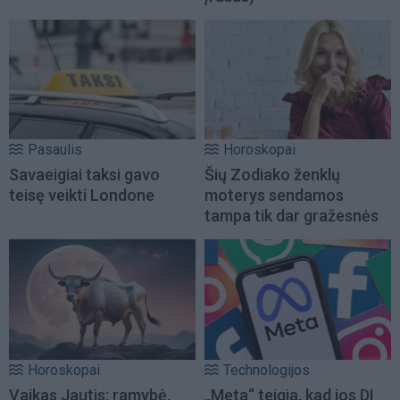
Pasaulis
Horoskopai
Savaeigiai taksi gavo
Šių Zodiako ženklų
teisę veikti Londone
moterys sendamos
tampa tik dar gražesnės
Horoskopai
Technologijos
Vaikas Jautis: ramybė,
„Meta“ teigia, kad jos DI