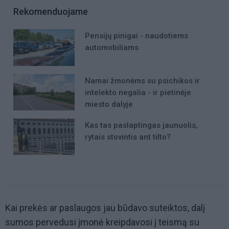
Rekomenduojame
Pensijų pinigai - naudotiems
automobiliams
Namai žmonėms su psichikos ir
intelekto negalia - ir pietinėje
miesto dalyje
Kas tas paslaptingas jaunuolis,
rytais stovintis ant tilto?
Kai prekės ar paslaugos jau būdavo suteiktos, dalį
sumos pervedusi įmonė kreipdavosi į teismą su