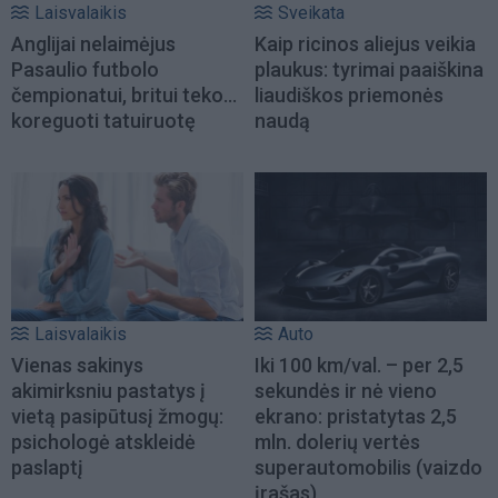
Laisvalaikis
Sveikata
Anglijai nelaimėjus
Kaip ricinos aliejus veikia
Pasaulio futbolo
plaukus: tyrimai paaiškina
čempionatui, britui teko...
liaudiškos priemonės
koreguoti tatuiruotę
naudą
Laisvalaikis
Auto
Vienas sakinys
Iki 100 km/val. – per 2,5
akimirksniu pastatys į
sekundės ir nė vieno
vietą pasipūtusį žmogų:
ekrano: pristatytas 2,5
psichologė atskleidė
mln. dolerių vertės
paslaptį
superautomobilis (vaizdo
įrašas)