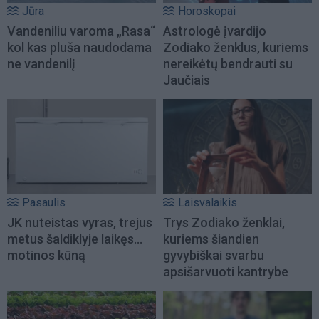
Jūra
Horoskopai
Vandeniliu varoma „Rasa“
Astrologė įvardijo
kol kas pluša naudodama
Zodiako ženklus, kuriems
ne vandenilį
nereikėtų bendrauti su
Jaučiais
Pasaulis
Laisvalaikis
JK nuteistas vyras, trejus
Trys Zodiako ženklai,
metus šaldiklyje laikęs...
kuriems šiandien
motinos kūną
gyvybiškai svarbu
apsišarvuoti kantrybe