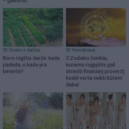
– gaivumo
Sodas ir daržas
Horoskopai
Boro rūgštis darže: kada
3 Zodiako ženklai,
padeda, o kada yra
kuriems rugpjūtis gali
bevertė?
atnešti finansinį proveržį:
kodėl verta veikti būtent
dabar