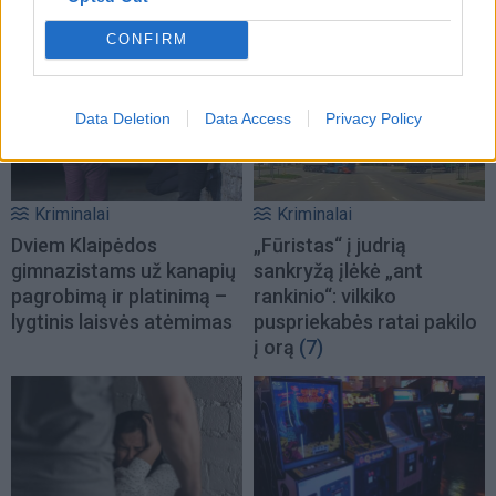
merginą
(3)
CONFIRM
Data Deletion
Data Access
Privacy Policy
Kriminalai
Kriminalai
Dviem Klaipėdos
„Fūristas“ į judrią
gimnazistams už kanapių
sankryžą įlėkė „ant
pagrobimą ir platinimą –
rankinio“: vilkiko
lygtinis laisvės atėmimas
puspriekabės ratai pakilo
į orą
(7)