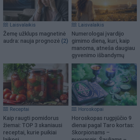
Laisvalaikis
Laisvalaikis
Žemę užklups magnetinė
Numerologai įvardijo
audra: nauja prognozė
(2)
gimimo dieną, kuri, kaip
manoma, atneša daugiau
gyvenimo išbandymų
Receptai
Horoskopai
Kaip raugti pomidorus
Horoskopas rugpjūčio 9
žiemai: TOP 3 skaniausi
dienai pagal Taro kortas:
receptai, kurie puikiai
Skorpionams –
laikosi
nuovargis, Šauliams –