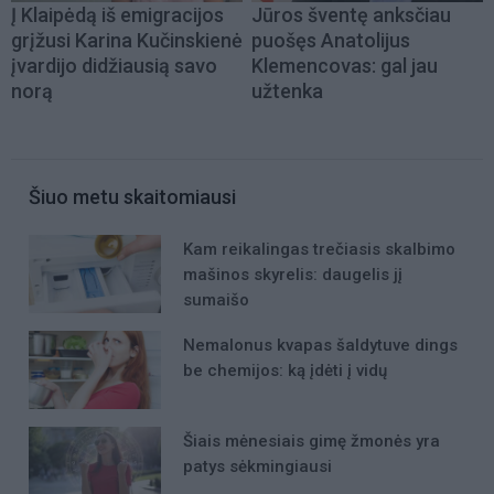
Į Klaipėdą iš emigracijos
Jūros šventę anksčiau
grįžusi Karina Kučinskienė
puošęs Anatolijus
įvardijo didžiausią savo
Klemencovas: gal jau
norą
užtenka
Šiuo metu skaitomiausi
Kam reikalingas trečiasis skalbimo
mašinos skyrelis: daugelis jį
sumaišo
Nemalonus kvapas šaldytuve dings
be chemijos: ką įdėti į vidų
Šiais mėnesiais gimę žmonės yra
patys sėkmingiausi