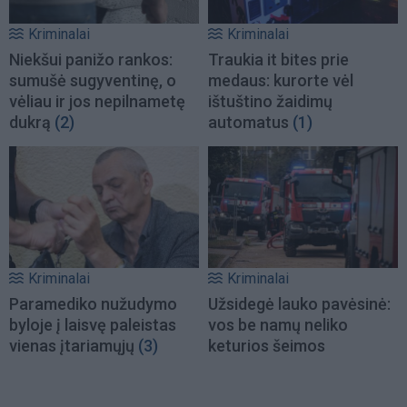
Kriminalai
Kriminalai
Niekšui panižo rankos:
Traukia it bites prie
sumušė sugyventinę, o
medaus: kurorte vėl
vėliau ir jos nepilnametę
ištuštino žaidimų
dukrą
(2)
automatus
(1)
Kriminalai
Kriminalai
Paramediko nužudymo
Užsidegė lauko pavėsinė:
byloje į laisvę paleistas
vos be namų neliko
vienas įtariamųjų
(3)
keturios šeimos