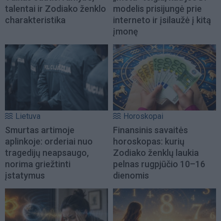
talentai ir Zodiako ženklo
modelis prisijungė prie
charakteristika
interneto ir įsilaužė į kitą
įmonę
Lietuva
Horoskopai
Smurtas artimoje
Finansinis savaitės
aplinkoje: orderiai nuo
horoskopas: kurių
tragedijų neapsaugo,
Zodiako ženklų laukia
norima griežtinti
pelnas rugpjūčio 10–16
įstatymus
dienomis