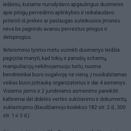
ieškiniu, kuriame nurodydavo apgaulingus duomenis
apie pinigų pervedimo aplinkybes ir reikalaudavo
priteisti iš prekes ar paslaugas suteikusios įmonės
neva be pagrindo avansu pervestus pinigus ir
delspinigius.
Ikiteisminio tyrimo metu surinkti duomenys leidžia
pagrįstai manyti, kad tokių ir panašių schemų,
manipuliacijų nekilnojamuoju turtu, nuoma
bendrininkai buvo sugalvoję ne vieną. Į nusikalstamas
veikas buvo įsitraukę organizatorius ir dar 4 asmenys.
Visiems jiems ir 2 juridiniams asmenims pareikšti
kaltinimai dėl didelės vertės sukčiavimo ir dokumentų
suklastojimo (Baudžiamojo kodekso 182 str. 2 d., 300
str. 1 ir 3 d.)