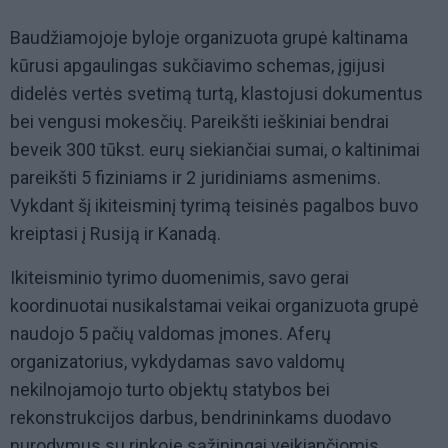
Baudžiamojoje byloje organizuota grupė kaltinama
kūrusi apgaulingas sukčiavimo schemas, įgijusi
didelės vertės svetimą turtą, klastojusi dokumentus
bei vengusi mokesčių. Pareikšti ieškiniai bendrai
beveik 300 tūkst. eurų siekiančiai sumai, o kaltinimai
pareikšti 5 fiziniams ir 2 juridiniams asmenims.
Vykdant šį ikiteisminį tyrimą teisinės pagalbos buvo
kreiptasi į Rusiją ir Kanadą.
Ikiteisminio tyrimo duomenimis, savo gerai
koordinuotai nusikalstamai veikai organizuota grupė
naudojo 5 pačių valdomas įmones. Aferų
organizatorius, vykdydamas savo valdomų
nekilnojamojo turto objektų statybos bei
rekonstrukcijos darbus, bendrininkams duodavo
nurodymus su rinkoje sąžiningai veikiančiomis