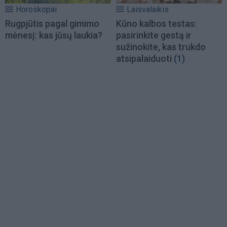
Horoskopai
Laisvalaikis
Rugpjūtis pagal gimimo
Kūno kalbos testas:
mėnesį: kas jūsų laukia?
pasirinkite gestą ir
sužinokite, kas trukdo
atsipalaiduoti
(1)
Load
More