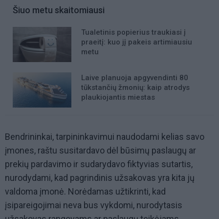
Šiuo metu skaitomiausi
Tualetinis popierius traukiasi į
praeitį: kuo jį pakeis artimiausiu
metu
Laive planuoja apgyvendinti 80
tūkstančių žmonių: kaip atrodys
plaukiojantis miestas
Bendrininkai, tarpininkavimui naudodami kelias savo
įmones, raštu susitardavo dėl būsimų paslaugų ar
prekių pardavimo ir sudarydavo fiktyvias sutartis,
nurodydami, kad pagrindinis užsakovas yra kita jų
valdoma įmonė. Norėdamas užtikrinti, kad
įsipareigojimai neva bus vykdomi, nurodytasis
užsakovas rangovams ar paslaugų teikėjams