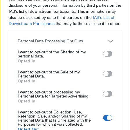
disclosure of your personal information by third parties on the
IAB’s list of downstream participants. This information may
also be disclosed by us to third parties on the
IAB’s List of
Downstream Participants
that may further disclose it to other
third parties.
Personal Data Processing Opt Outs
I want to opt-out of the Sharing of my
TAIP PAT SKAITYKITE
personal data.
Opted In
I want to opt-out of the Sale of my
Personal Data.
Opted In
I want to opt-out of processing my
Personal Data for Targeted Advertising.
Opted In
Kriminalai
Kriminalai
I want to opt-out of Collection, Use,
Nelaukti svečiai išėjo ne
Negrįžo iš Jūros šventės:
Retention, Sale, and/or Sharing of my
Personal Data that Is Unrelated with the
tik su „lauktuvėmis“: į
artimieji laukė dvi
Purposes for which it was collected.
nakties tamsą išsivedė ir
savaites
Opted Out