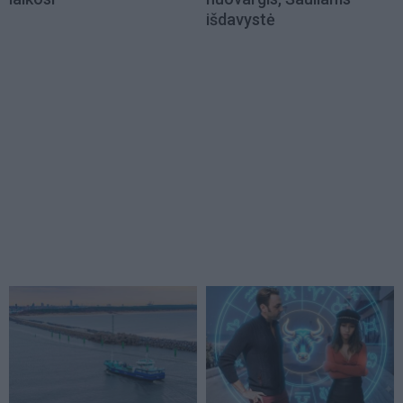
išdavystė