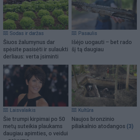
Sodas ir daržas
Pasaulis
Šiuos žalumynus dar
Išėjo uogauti – bet rado
spėsite pasisėti ir sulaukti
šį tą daugiau
derliaus: verta įsiminti
Laisvalaikis
Kultūra
Šie trumpi kirpimai po 50
Naujos bronzinio
metų suteikia plaukams
piliakalnio atodangos
(3)
daugiau apimties, o veidui