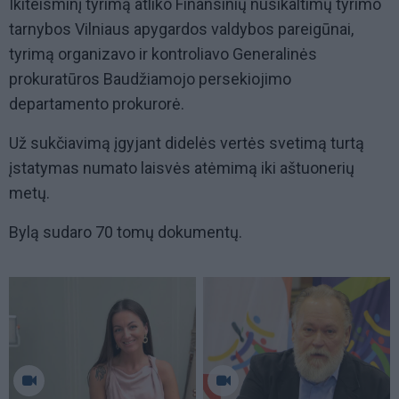
Ikiteisminį tyrimą atliko Finansinių nusikaltimų tyrimo
tarnybos Vilniaus apygardos valdybos pareigūnai,
tyrimą organizavo ir kontroliavo Generalinės
prokuratūros Baudžiamojo persekiojimo
departamento prokurorė.
Už sukčiavimą įgyjant didelės vertės svetimą turtą
įstatymas numato laisvės atėmimą iki aštuonerių
metų.
Bylą sudaro 70 tomų dokumentų.