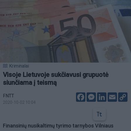
Kriminalai
Visoje Lietuvoje sukčiavusi grupuotė
siunčiama į teismą
Facebook
Messenger
LinkedIn
Email
C
FNTT
L
2020-10-02 10:04
Finansinių nusikaltimų tyrimo tarnybos Vilniaus