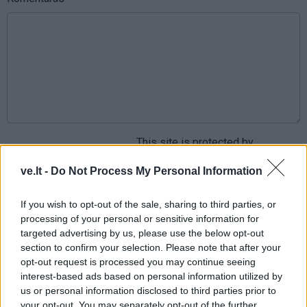
This site is protected by
Sutinku su
taisyklėmis
reCAPTCHA and the Google
ve.lt -
Do Not Process My Personal Information
Privacy Policy
and
Terms of
Service
apply.
If you wish to opt-out of the sale, sharing to third parties, or
processing of your personal or sensitive information for
targeted advertising by us, please use the below opt-out
section to confirm your selection. Please note that after your
opt-out request is processed you may continue seeing
interest-based ads based on personal information utilized by
us or personal information disclosed to third parties prior to
your opt-out. You may separately opt-out of the further