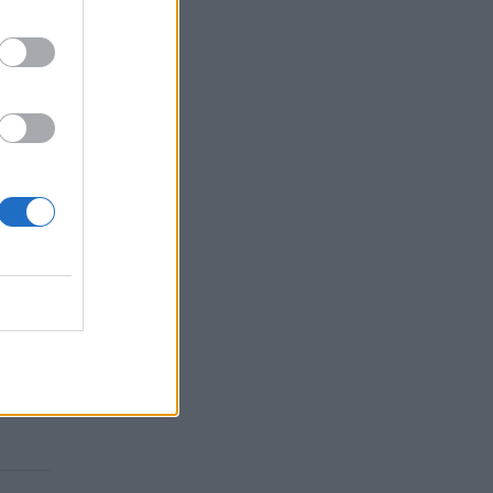
nys -
ino,