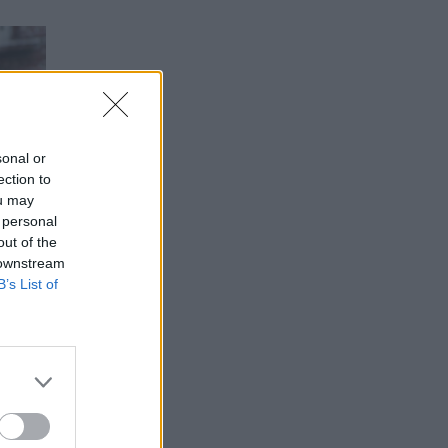
sonal or
ection to
ou may
 personal
out of the
 downstream
B’s List of