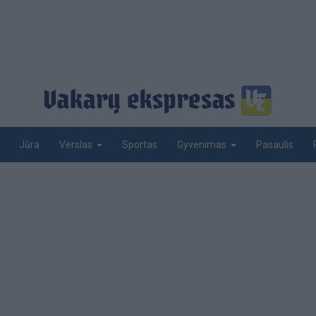
Jūra
Sportas
Pasaulis
Verslas
Gyvenimas