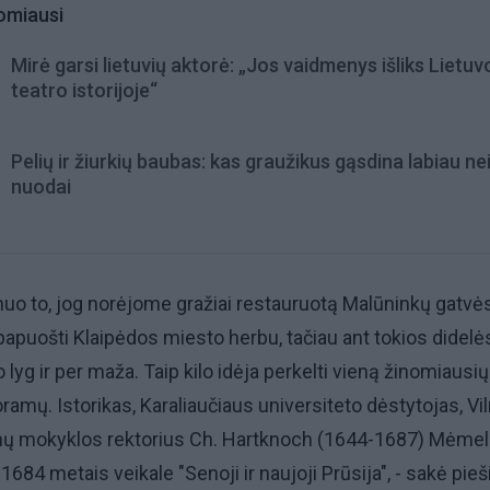
omiausi
Mirė garsi lietuvių aktorė: „Jos vaidmenys išliks Lietuv
teatro istorijoje“
Pelių ir žiurkių baubas: kas graužikus gąsdina labiau ne
nuodai
nuo to, jog norėjome gražiai restauruotą Malūninkų gatvė
papuošti Klaipėdos miesto herbu, tačiau ant tokios didelė
lyg ir per maža. Taip kilo idėja perkelti vieną žinomiausių
mų. Istorikas, Karaliaučiaus universiteto dėstytojas, Vi
onų mokyklos rektorius Ch. Hartknoch (1644-1687) Mėmel
1684 metais veikale "Senoji ir naujoji Prūsija", - sakė pieš