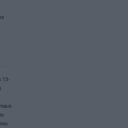
os
i
s 13-
s
lniaus
io
inio