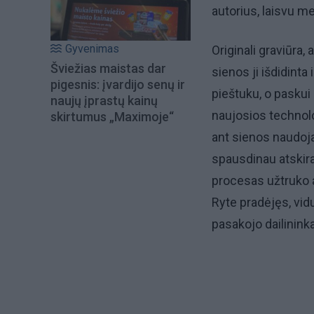
autorius, laisvu m
Gyvenimas
Originali graviūra, 
Šviežias maistas dar
sienos ji išdidinta
pigesnis: įvardijo senų ir
pieštuku, o paskui
naujų įprastų kainų
naujosios technol
skirtumus „Maximoje“
ant sienos naudoja
spausdinau atskira
procesas užtruko ap
Ryte pradėjęs, vidu
pasakojo dailinink