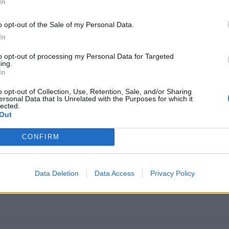
In
enininku prisistatančiam Artūrui Nikitinui Mėmelio pieši
o opt-out of the Sale of my Personal Data.
In
r reikšmingas tapybos kūrinys. Autorius daugiau dirba diza
rjero kūrybos srityse, tapyba jam - tik pomėgis.
to opt-out of processing my Personal Data for Targeted
ing.
In
o opt-out of Collection, Use, Retention, Sale, and/or Sharing
ersonal Data that Is Unrelated with the Purposes for which it
lected.
Out
CONFIRM
Data Deletion
Data Access
Privacy Policy