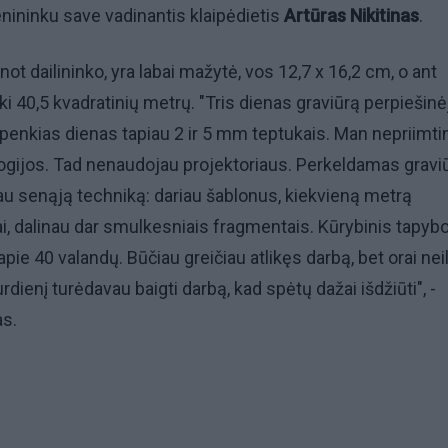
enininku save vadinantis klaipėdietis
Artūras Nikitinas
.
anot dailininko, yra labai mažytė, vos 12,7 x 16,2 cm, o ant
 iki 40,5 kvadratinių metrų. "Tris dienas graviūrą perpiešin
 penkias dienas tapiau 2 ir 5 mm teptukais. Man nepriimt
ogijos. Tad nenaudojau projektoriaus. Perkeldamas gravi
u senąją techniką: dariau šablonus, kiekvieną metrą
i, dalinau dar smulkesniais fragmentais. Kūrybinis tapyb
ie 40 valandų. Būčiau greičiau atlikęs darbą, bet orai nei
rdienį turėdavau baigti darbą, kad spėtų dažai išdžiūti", -
as.