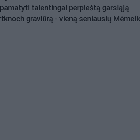
pamatyti talentingai perpieštą garsiąją
tknoch graviūrą - vieną seniausių Mėmeli