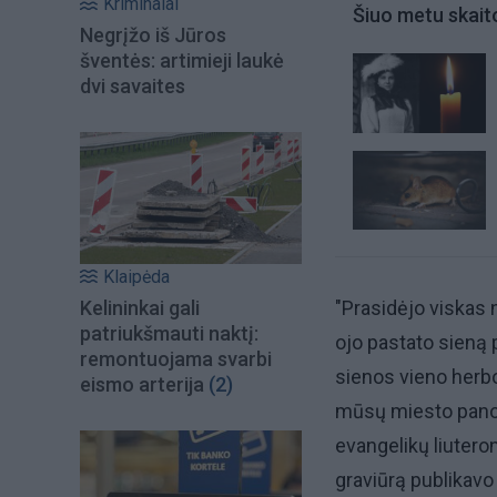
Kriminalai
Šiuo metu skait
Negrįžo iš Jūros
šventės: artimieji laukė
dvi savaites
Klaipėda
Kelininkai gali
"Prasidėjo viskas 
patriukšmauti naktį:
ojo pastato sieną 
remontuojama svarbi
sienos vieno herbo 
eismo arterija
(2)
mūsų miesto panora
evangelikų liuter
graviūrą publikavo 