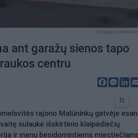
© Egidijaus JANKAUSKO 
a ant garažų sienos tapo
raukos centru
Facebook
Messeng
Lin
omelsvitės rajono Malūninkų gatvėje esan
vaitę sulaukė išskirtinio klaipėdiečių
orija ir menu besidomintiems miestiečiam