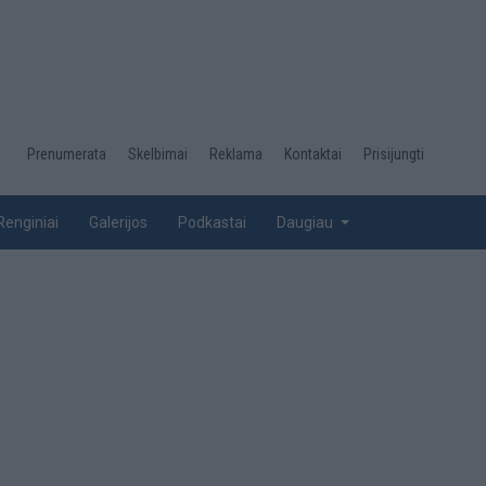
Desktop
Prenumerata
Skelbimai
Reklama
Kontaktai
Prisijungti
menu
top
Renginiai
Galerijos
Podkastai
Daugiau