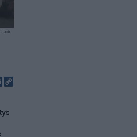
nuotr.
er
kedIn
Email
Copy
Link
tys
s