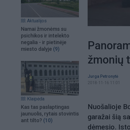
Aktualijos
Namai žmonėms su
psichikos ir intelekto
Panoram
negalia - ir pietinėje
miesto dalyje
(9)
žmonių t
Jurga Petronytė
2018-11-16 11:01
Klaipėda
Nuošalioje B
Kas tas paslaptingas
jaunuolis, rytais stovintis
garažai šią sa
ant tilto?
(10)
dėmesio. Ist