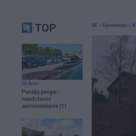
TOP
VE
>
Gyvenimas
>
K
Auto
Pensijų pinigai -
naudotiems
automobiliams
(1)