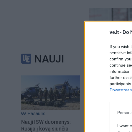
ve.lt -
Do 
If you wish 
sensitive in
NAUJI
confirm you
continue se
information 
further disc
participants
Downstream 
Persona
Pasaulis
Nauji ISW duomenys:
I want t
Rusija į kovą siunčia