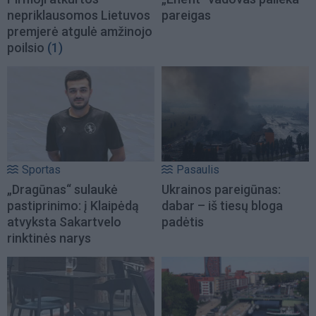
nepriklausomos Lietuvos
pareigas
premjerė atgulė amžinojo
poilsio
(1)
Sportas
Pasaulis
„Dragūnas“ sulaukė
Ukrainos pareigūnas:
pastiprinimo: į Klaipėdą
dabar – iš tiesų bloga
atvyksta Sakartvelo
padėtis
rinktinės narys