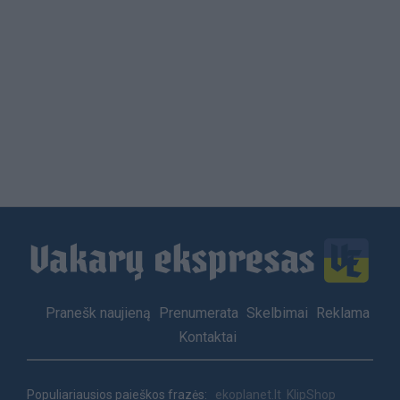
Load
More
Footer
Pranešk naujieną
Prenumerata
Skelbimai
Reklama
menu
Kontaktai
Populiariausios paieškos frazės:
ekoplanet.lt
KlipShop