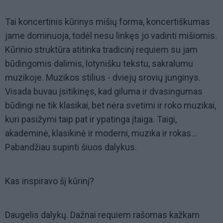
Tai koncertinis kūrinys mišių forma, koncertiškumas
jame dominuoja, todėl nesu linkęs jo vadinti mišiomis.
Kūrinio struktūra atitinka tradicinį requiem su jam
būdingomis dalimis, lotynišku tekstu, sakralumu
muzikoje. Muzikos stilius - dviejų srovių junginys.
Visada buvau įsitikinęs, kad giluma ir dvasingumas
būdingi ne tik klasikai, bet nėra svetimi ir roko muzikai,
kuri pasižymi taip pat ir ypatinga įtaiga. Taigi,
akademinė, klasikinė ir moderni, muzika ir rokas...
Pabandžiau supinti šiuos dalykus.
Kas inspiravo šį kūrinį?
Daugelis dalykų. Dažnai requiem rašomas kažkam