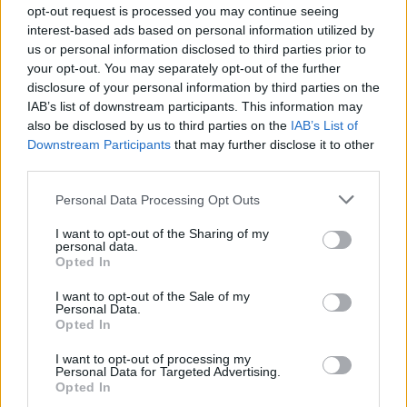
opt-out request is processed you may continue seeing
interest-based ads based on personal information utilized by
us or personal information disclosed to third parties prior to
your opt-out. You may separately opt-out of the further
disclosure of your personal information by third parties on the
IAB’s list of downstream participants. This information may
also be disclosed by us to third parties on the
IAB’s List of
TAIP PAT SKAITYKITE
Downstream Participants
that may further disclose it to other
third parties.
Personal Data Processing Opt Outs
I want to opt-out of the Sharing of my
personal data.
Opted In
I want to opt-out of the Sale of my
Personal Data.
Kultūra
Kultūra
Opted In
Klaipėdos festivalis:
Iki skausmo atviras
keturios meninės patirtys
spektaklis „Jaunuolio
I want to opt-out of processing my
Personal Data for Targeted Advertising.
- viena bendrystės istorija
kambaryje“ kviečia
Opted In
išgirsti, pastebėti bei