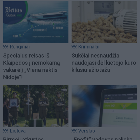
Renginiai
Kriminalai
Specialus reisas iš
Sukčiai nesnaudžia:
Klaipėdos į nemokamą
naudojasi dėl kietojo kuro
vakarėlį „Viena naktis
kilusiu ažiotažu
Nidoje“!
Lietuva
Verslas
Pirmoji atkurtos
„Enefit“ vadovas palieka