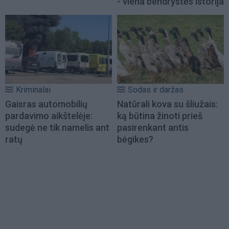
- viena bendrystės istorija
Kriminalai
Sodas ir daržas
Gaisras automobilių
Natūrali kova su šliužais:
pardavimo aikštelėje:
ką būtina žinoti prieš
sudegė ne tik namelis ant
pasirenkant antis
ratų
bėgikes?