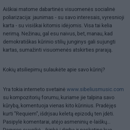
Aiškiai matome dabartinės visuomenės socialinė
poliarizacija: jaunimas - su savo interesais, vyresnioji
karta - su visiškai kitomis idėjomis. Visa tai kelia
nerimą. Nežinau, gal esu naivus, bet, manau, kad
demokratiškas kūrinio stilių junginys gali sujungti
kartas, sumažinti visuomenės atskirties prarają.
Kokių atsiliepimų sulaukėte apie savo kūrinį?
Yra tokia interneto svetainė
www.sibeliusmusic.com
su kompozitorių forumu, kuriame jie talpina savo
kūrybą, komentuoja vienas kito kūrinius. Pradėjęs
kurti "Requiem", išdrįsau keletą epizodų ten įdėti.
Pasipylė komentarai, atėjo asmeninių e-laiškų...
Pagyros suveikė - įkinkė į darbą ir paskatino kuo