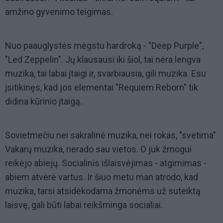
amžino gyvenimo teigimas.
Nuo paauglystės mėgstu hardroką - "Deep Purple",
"Led Zeppelin". Jų klausausi iki šiol, tai nėra lengva
muzika, tai labai įtaigi ir, svarbiausia, gili muzika. Esu
įsitikinęs, kad jos elementai "Requiem Reborn" tik
didina kūrinio įtaigą.
Sovietmečiu nei sakralinė muzika, nei rokas, "svetima"
Vakarų muzika, nerado sau vietos. O juk žmogui
reikėjo abiejų. Socialinis išlaisvėjimas - atgimimas -
abiem atvėrė vartus. Ir šiuo metu man atrodo, kad
muzika, tarsi atsidėkodama žmonėms už suteiktą
laisvę, gali būti labai reikšminga socialiai.