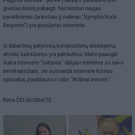
greičiau kūrinį pabaigti. Net kūrinio naujas
pavadinimas (anksčiau jį vadinau "Sympho Rock
Requiem") yra pasiūlytas internete.
Iš dabartinių patyrusių kompozitorių atsiliepimų
atrodo, kad kūrinys yra patrauklus. Mano paauglė
dukra interneto "čatuose" dalijasi mintimis su savo
bendraamžiais. Jie susiranda internete kūrinio
epizodus, pasiklauso ir rašo: "Būtinai ateisim."
Rima ČELIAUSKAITĖ