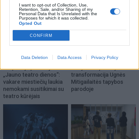
priimti
I want to opt-out of Collection, Use,
Retention, Sale, and/or Sharing of my
Personal Data that Is Unrelated with the
Purposes for which it was collected.
Opted Out
CONFIRM
Data Deletion
Data Access
Privacy Policy
Kultūra
Kultūra
Klaipėdoje prasidėjo
Matyti kitaip: realybės
„Jauno teatro dienos“:
transformacija Ugnės
vakare miestiečių laukia
Mitigailaitės tapybos
nemokami susitikimai su
parodoje
teatro kūrėjais