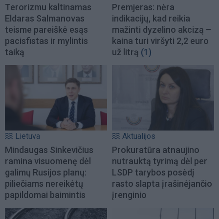
Terorizmu kaltinamas
Premjeras: nėra
Eldaras Salmanovas
indikacijų, kad reikia
teisme pareiškė esąs
mažinti dyzelino akcizą –
pacisfistas ir mylintis
kaina turi viršyti 2,2 euro
taiką
už litrą
(1)
Lietuva
Aktualijos
Mindaugas Sinkevičius
Prokuratūra atnaujino
ramina visuomenę dėl
nutrauktą tyrimą dėl per
galimų Rusijos planų:
LSDP tarybos posėdį
piliečiams nereikėtų
rasto slapta įrašinėjančio
papildomai baimintis
įrenginio