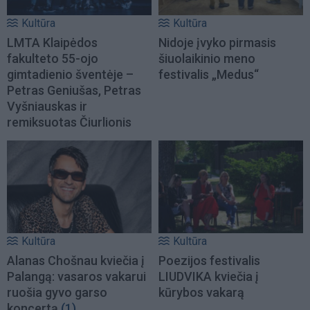
Kultūra
Kultūra
LMTA Klaipėdos
Nidoje įvyko pirmasis
fakulteto 55-ojo
šiuolaikinio meno
gimtadienio šventėje –
festivalis „Medus“
Petras Geniušas, Petras
Vyšniauskas ir
remiksuotas Čiurlionis
Kultūra
Kultūra
Alanas Chošnau kviečia į
Poezijos festivalis
Palangą: vasaros vakarui
LIUDVIKA kviečia į
ruošia gyvo garso
kūrybos vakarą
koncertą
(1)