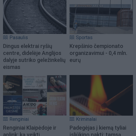
Pasaulis
Sportas
Dingus elektrai ryšių
Krepšinio čempionato
centre, didelėje Anglijos
organizavimui - 0,4 mln.
dalyje sutriko geležinkelių
eurų
eismas
Renginiai
Kriminalai
Renginiai Klaipėdoje ir
Padegėjas į kiemą tyliai
aplink: ką veikti
įsliūkino naktį: tamsą