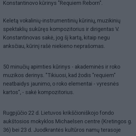
Konstantinovo kūrinys "Requiem Reborn".
Keletą vokalinių-instrumentinių kūrinių, muzikinių
spektaklių sukūręs kompozitorius ir dirigentas V.
Konstantinovas sakė, jog šį kartą, kitaip negu
anksčiau, kūrinį rašė niekieno neprašomas.
50 minučių apimties kūrinys - akademinės ir roko
muzikos derinys. "Tikiuosi, kad žodis "requiem"
neatbaidys jaunimo, o roko elementai - vyresnės
kartos", - sakė kompozitorius.
Rugpjūčio 22 d. Lietuvos krikščioniškojo fondo
aukštosios mokyklos Michaelsen centre (Kretingos g.
36) bei 23 d. Juodkrantės kultūros namų terasoje