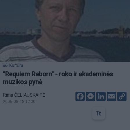
Kultūra
"Requiem Reborn" - roko ir akademinės
muzikos pynė
Facebook
Messenger
LinkedIn
Email
C
Rima ČELIAUSKAITĖ
L
2006-08-18 12:00