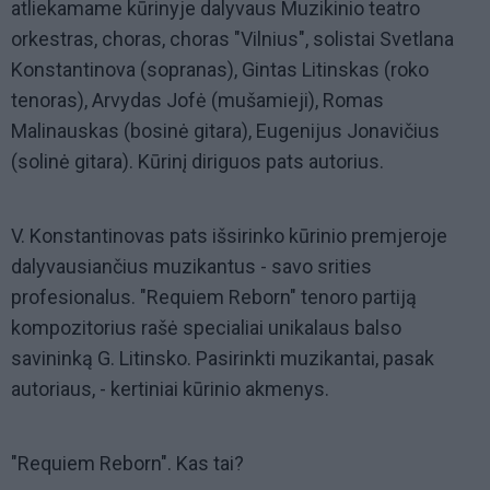
atliekamame kūrinyje dalyvaus Muzikinio teatro
orkestras, choras, choras "Vilnius", solistai Svetlana
Konstantinova (sopranas), Gintas Litinskas (roko
tenoras), Arvydas Jofė (mušamieji), Romas
Malinauskas (bosinė gitara), Eugenijus Jonavičius
(solinė gitara). Kūrinį diriguos pats autorius.
V. Konstantinovas pats išsirinko kūrinio premjeroje
dalyvausiančius muzikantus - savo srities
profesionalus. "Requiem Reborn" tenoro partiją
kompozitorius rašė specialiai unikalaus balso
savininką G. Litinsko. Pasirinkti muzikantai, pasak
autoriaus, - kertiniai kūrinio akmenys.
"Requiem Reborn". Kas tai?