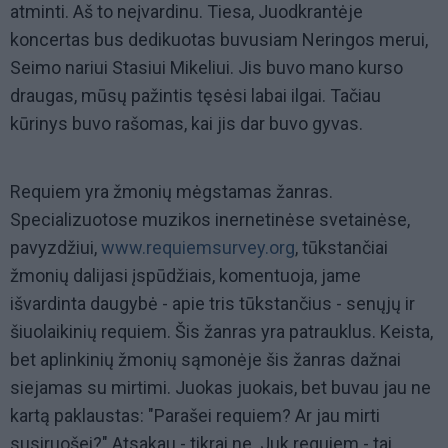
atminti. Aš to neįvardinu. Tiesa, Juodkrantėje
koncertas bus dedikuotas buvusiam Neringos merui,
Seimo nariui Stasiui Mikeliui. Jis buvo mano kurso
draugas, mūsų pažintis tęsėsi labai ilgai. Tačiau
kūrinys buvo rašomas, kai jis dar buvo gyvas.
Requiem yra žmonių mėgstamas žanras.
Specializuotose muzikos inernetinėse svetainėse,
pavyzdžiui,
www.requiemsurvey.org
, tūkstančiai
žmonių dalijasi įspūdžiais, komentuoja, jame
išvardinta daugybė - apie tris tūkstančius - senųjų ir
šiuolaikinių requiem. Šis žanras yra patrauklus. Keista,
bet aplinkinių žmonių sąmonėje šis žanras dažnai
siejamas su mirtimi. Juokas juokais, bet buvau jau ne
kartą paklaustas: "Parašei requiem? Ar jau mirti
susiruošei?" Atsakau - tikrai ne. Juk requiem - tai