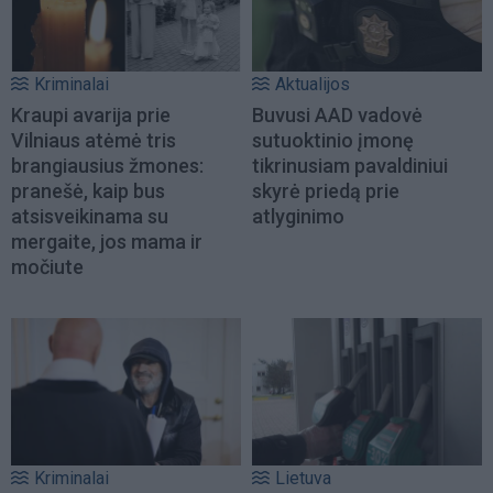
Kriminalai
Aktualijos
Kraupi avarija prie
Buvusi AAD vadovė
Vilniaus atėmė tris
sutuoktinio įmonę
brangiausius žmones:
tikrinusiam pavaldiniui
pranešė, kaip bus
skyrė priedą prie
atsisveikinama su
atlyginimo
mergaite, jos mama ir
močiute
Kriminalai
Lietuva