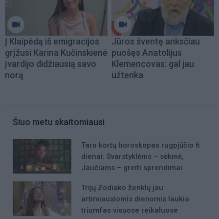
Į Klaipėdą iš emigracijos
Jūros šventę anksčiau
grįžusi Karina Kučinskienė
puošęs Anatolijus
įvardijo didžiausią savo
Klemencovas: gal jau
norą
užtenka
Šiuo metu skaitomiausi
Taro kortų horoskopas rugpjūčio 6
dienai: Svarstyklėms – sėkmė,
Jaučiams – greiti sprendimai
Trijų Zodiako ženklų jau
artimiausiomis dienomis laukia
triumfas visuose reikaluose