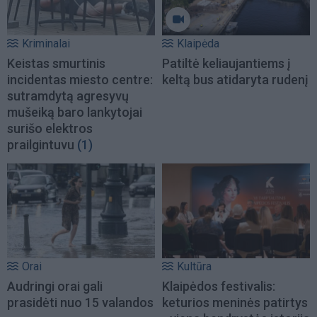
Kriminalai
Klaipėda
Keistas smurtinis
Patiltė keliaujantiems į
incidentas miesto centre:
keltą bus atidaryta rudenį
sutramdytą agresyvų
mušeiką baro lankytojai
surišo elektros
prailgintuvu
(1)
Orai
Kultūra
Audringi orai gali
Klaipėdos festivalis:
prasidėti nuo 15 valandos
keturios meninės patirtys