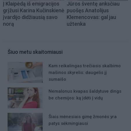
Į Klaipėdą iš emigracijos
Jūros šventę anksčiau
grįžusi Karina Kučinskienė
puošęs Anatolijus
įvardijo didžiausią savo
Klemencovas: gal jau
norą
užtenka
Šiuo metu skaitomiausi
Kam reikalingas trečiasis skalbimo
mašinos skyrelis: daugelis jį
sumaišo
Nemalonus kvapas šaldytuve dings
be chemijos: ką įdėti į vidų
Šiais mėnesiais gimę žmonės yra
patys sėkmingiausi