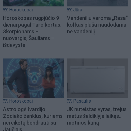
Horoskopai
Jūra
Horoskopas rugpjūčio 9
Vandeniliu varoma „Rasa“
dienai pagal Taro kortas:
kol kas pluša naudodama
Skorpionams –
ne vandenilį
nuovargis, Šauliams –
išdavystė
Horoskopai
Pasaulis
Astrologė įvardijo
JK nuteistas vyras, trejus
Zodiako ženklus, kuriems
metus šaldiklyje laikęs...
nereikėtų bendrauti su
motinos kūną
Jaučiais