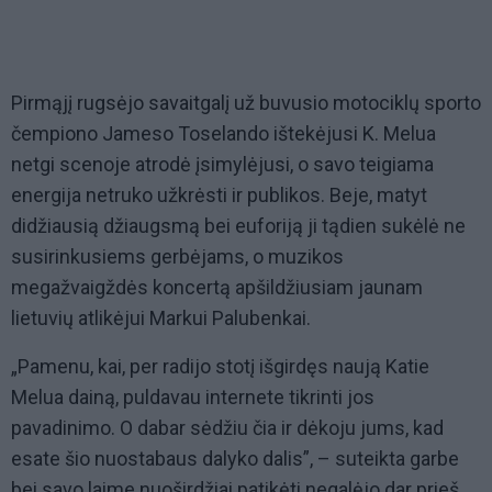
Pirmąjį rugsėjo savaitgalį už buvusio motociklų sporto
čempiono Jameso Toselando ištekėjusi K. Melua
netgi scenoje atrodė įsimylėjusi, o savo teigiama
energija netruko užkrėsti ir publikos. Beje, matyt
didžiausią džiaugsmą bei euforiją ji tądien sukėlė ne
susirinkusiems gerbėjams, o muzikos
megažvaigždės koncertą apšildžiusiam jaunam
lietuvių atlikėjui Markui Palubenkai.
„Pamenu, kai, per radijo stotį išgirdęs naują Katie
Melua dainą, puldavau internete tikrinti jos
pavadinimo. O dabar sėdžiu čia ir dėkoju jums, kad
esate šio nuostabaus dalyko dalis”, – suteikta garbe
bei savo laime nuoširdžiai patikėti negalėjo dar prieš