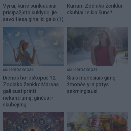
Vyrai, kurie sunkiausiai
Kuriam Zodiako ženklui
prisipažįsta suklydę: jie
skubiai reikia šuns?
savo tiesą gina iki galo
(1)
Horoskopai
Horoskopai
Dienos horoskopas 12
Šiais mėnesiais gimę
Zodiako ženklų: Marsas
žmonės yra patys
gali sustiprinti
sėkmingiausi
nekantrumą, ginčus ir
skubėjimą