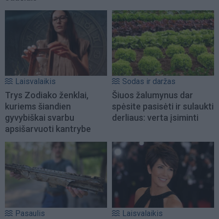
Laisvalaikis
Sodas ir daržas
Trys Zodiako ženklai,
Šiuos žalumynus dar
kuriems šiandien
spėsite pasisėti ir sulaukti
gyvybiškai svarbu
derliaus: verta įsiminti
apsišarvuoti kantrybe
Pasaulis
Laisvalaikis