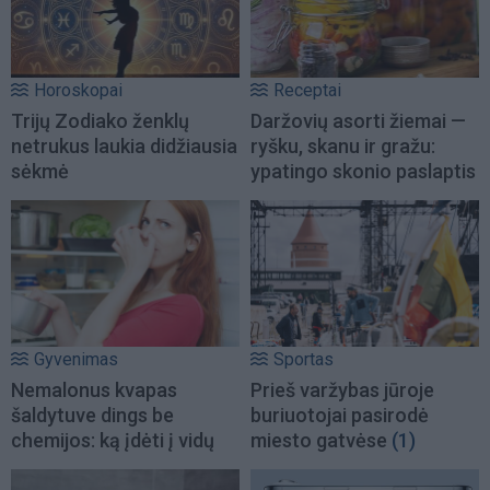
Horoskopai
Receptai
Trijų Zodiako ženklų
Daržovių asorti žiemai —
netrukus laukia didžiausia
ryšku, skanu ir gražu:
sėkmė
ypatingo skonio paslaptis
Gyvenimas
Sportas
Nemalonus kvapas
Prieš varžybas jūroje
šaldytuve dings be
buriuotojai pasirodė
chemijos: ką įdėti į vidų
miesto gatvėse
(1)