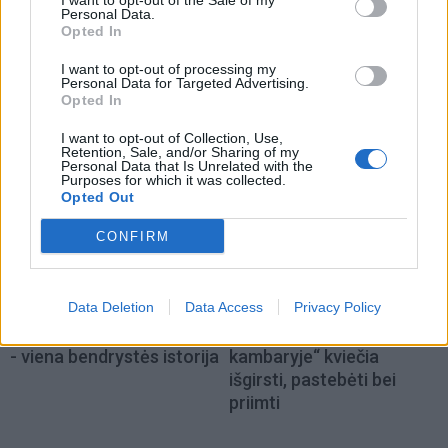
I want to opt-out of the Sale of my
Kultūra
Kultūra
Personal Data.
Opted In
Kaip gerai miestiečiai
Klaipėda prieš 100 metų:
pažįsta kultūrinę
sostų karai (93)
I want to opt-out of processing my
Personal Data for Targeted Advertising.
Klaipėdą: rezultatas
Opted In
nustebino
I want to opt-out of Collection, Use,
Retention, Sale, and/or Sharing of my
Personal Data that Is Unrelated with the
Purposes for which it was collected.
Opted Out
CONFIRM
Kultūra
Kultūra
Data Deletion
Data Access
Privacy Policy
Klaipėdos festivalis:
Iki skausmo atviras
keturios meninės patirtys
spektaklis „Jaunuolio
- viena bendrystės istorija
kambaryje“ kviečia
išgirsti, pastebėti bei
priimti