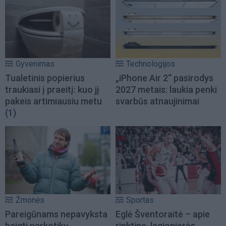
Gyvenimas
Technologijos
Tualetinis popierius
„iPhone Air 2“ pasirodys
traukiasi į praeitį: kuo jį
2027 metais: laukia penki
pakeis artimiausiu metu
svarbūs atnaujinimai
(1)
Žmonės
Sportas
Pareigūnams nepavyksta
Eglė Šventoraitė – apie
baigti narkotikų
rinktinę, legionierės