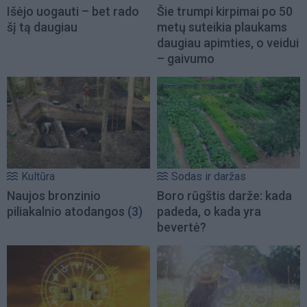
Išėjo uogauti – bet rado
Šie trumpi kirpimai po 50
šį tą daugiau
metų suteikia plaukams
daugiau apimties, o veidui
– gaivumo
Kultūra
Sodas ir daržas
Naujos bronzinio
Boro rūgštis darže: kada
piliakalnio atodangos
(3)
padeda, o kada yra
bevertė?