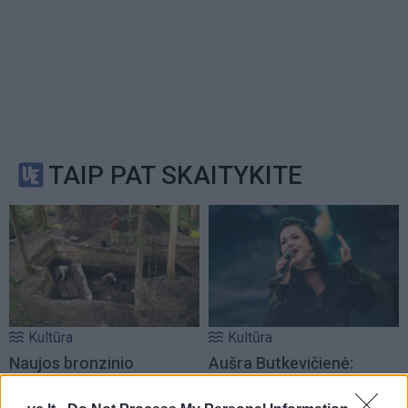
TAIP PAT SKAITYKITE
Kultūra
Kultūra
Naujos bronzinio
Aušra Butkevičienė:
piliakalnio atodangos
(3)
negaliu atskirti, kur -
darbas, o kur - pomėgis