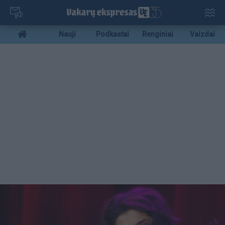
Pereiti
į
pagrindinį
Mobile
Nauji
Podkastai
Renginiai
Vaizdai
turinį
menu
bottom