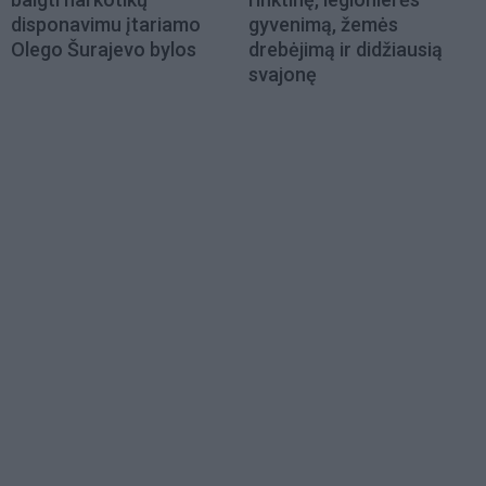
disponavimu įtariamo
gyvenimą, žemės
Olego Šurajevo bylos
drebėjimą ir didžiausią
svajonę
Load
More