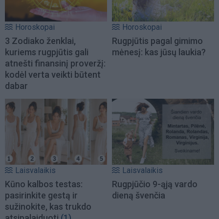
Horoskopai
Horoskopai
3 Zodiako ženklai,
Rugpjūtis pagal gimimo
kuriems rugpjūtis gali
mėnesį: kas jūsų laukia?
atnešti finansinį proveržį:
kodėl verta veikti būtent
dabar
Laisvalaikis
Laisvalaikis
Kūno kalbos testas:
Rugpjūčio 9-ąją vardo
pasirinkite gestą ir
dieną švenčia
sužinokite, kas trukdo
atsipalaiduoti
(1)