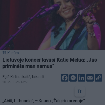
Kultūra
Lietuvoje koncertavusi Katie Melua: „Jūs
priminėte man namus“
Facebook
Messenger
LinkedIn
Email
C
Eglė Kirliauskaitė, laikas.lt
L
2012-11-26 13:59
„Ačiū, Lithuania“, – Kauno „Žalgirio arenoje“