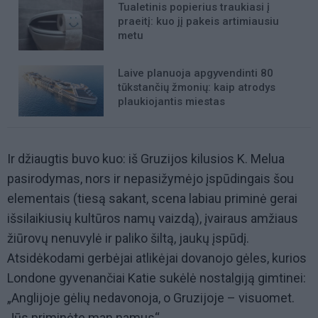
Tualetinis popierius traukiasi į
praeitį: kuo jį pakeis artimiausiu
metu
Laive planuoja apgyvendinti 80
tūkstančių žmonių: kaip atrodys
plaukiojantis miestas
Ir džiaugtis buvo kuo: iš Gruzijos kilusios K. Melua
pasirodymas, nors ir nepasižymėjo įspūdingais šou
elementais (tiesą sakant, scena labiau priminė gerai
išsilaikiusių kultūros namų vaizdą), įvairaus amžiaus
žiūrovų nenuvylė ir paliko šiltą, jaukų įspūdį.
Atsidėkodami gerbėjai atlikėjai dovanojo gėles, kurios
Londone gyvenančiai Katie sukėlė nostalgiją gimtinei:
„Anglijoje gėlių nedavonoja, o Gruzijoje – visuomet.
Jūs priminėte man namus“.