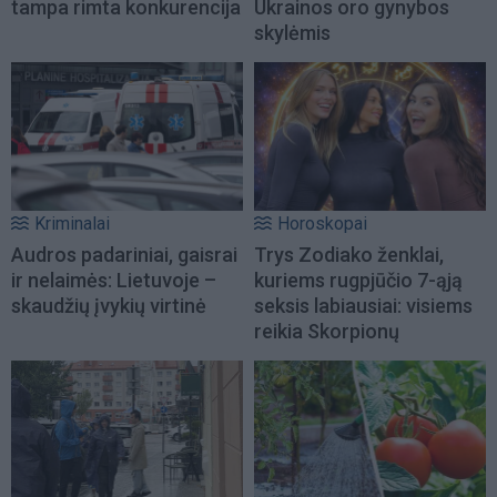
tampa rimta konkurencija
Ukrainos oro gynybos
skylėmis
Kriminalai
Horoskopai
Audros padariniai, gaisrai
Trys Zodiako ženklai,
ir nelaimės: Lietuvoje –
kuriems rugpjūčio 7-ąją
skaudžių įvykių virtinė
seksis labiausiai: visiems
reikia Skorpionų