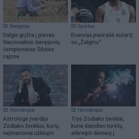
Renginiai
Sportas
Dalgis grįžta į pievas:
Evansas pasirašė sutartį
Nacionalinis šienpjovių
su „Žalgiriu“
čempionatas Šilutės
rajone
Horoskopai
Horoskopai
Astrologė įvardijo
Trys Zodiako ženklai,
Zodiako ženklus, kurių
kurie šiandien turėtų
neįmanoma užklupti
atkreipti dėmesį į