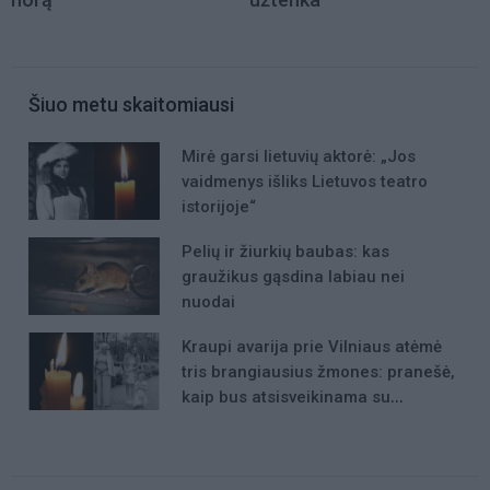
Šiuo metu skaitomiausi
Mirė garsi lietuvių aktorė: „Jos
vaidmenys išliks Lietuvos teatro
istorijoje“
Pelių ir žiurkių baubas: kas
graužikus gąsdina labiau nei
nuodai
Kraupi avarija prie Vilniaus atėmė
tris brangiausius žmones: pranešė,
kaip bus atsisveikinama su
mergaite, jos mama ir močiute