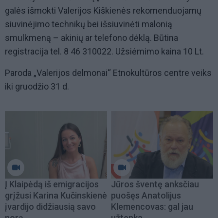
galės išmokti Valerijos Kiškienės rekomenduojamų
siuvinėjimo technikų bei išsiuvinėti malonią
smulkmeną – akinių ar telefono dėklą. Būtina
registracija tel. 8 46 310022. Užsiėmimo kaina 10 Lt.
Paroda „Valerijos delmonai“ Etnokultūros centre veiks
iki gruodžio 31 d.
Į Klaipėdą iš emigracijos
Jūros šventę anksčiau
grįžusi Karina Kučinskienė
puošęs Anatolijus
įvardijo didžiausią savo
Klemencovas: gal jau
norą
užtenka