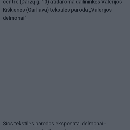
centre (Daržų g. 10) atidaroma dailininkės Valerijos
Kiškienės (Garliava) tekstilės paroda „Valerijos
delmonai“.
Šios tekstilės parodos eksponatai delmonai -