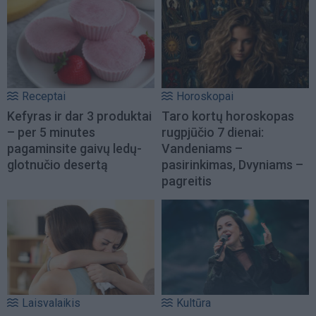
Receptai
Horoskopai
Kefyras ir dar 3 produktai
Taro kortų horoskopas
– per 5 minutes
rugpjūčio 7 dienai:
pagaminsite gaivų ledų-
Vandeniams –
glotnučio desertą
pasirinkimas, Dvyniams –
pagreitis
Laisvalaikis
Kultūra