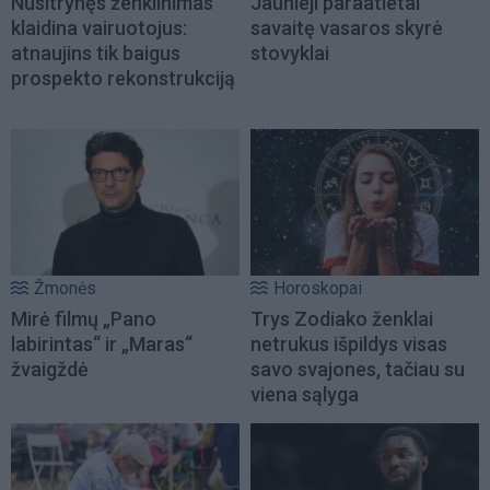
Nusitrynęs ženklinimas
Jaunieji paraatletai
klaidina vairuotojus:
savaitę vasaros skyrė
atnaujins tik baigus
stovyklai
prospekto rekonstrukciją
Žmonės
Horoskopai
Mirė filmų „Pano
Trys Zodiako ženklai
labirintas“ ir „Maras“
netrukus išpildys visas
žvaigždė
savo svajones, tačiau su
viena sąlyga