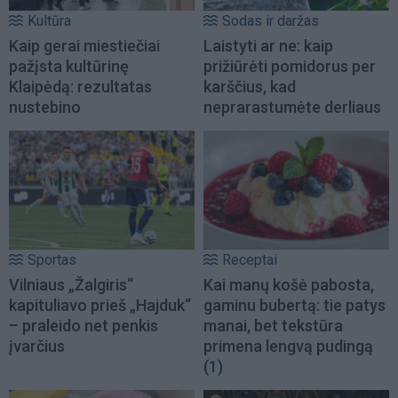
Kultūra
Sodas ir daržas
Kaip gerai miestiečiai
Laistyti ar ne: kaip
pažįsta kultūrinę
prižiūrėti pomidorus per
Klaipėdą: rezultatas
karščius, kad
nustebino
neprarastumėte derliaus
Sportas
Receptai
Vilniaus „Žalgiris“
Kai manų košė pabosta,
kapituliavo prieš „Hajduk“
gaminu bubertą: tie patys
– praleido net penkis
manai, bet tekstūra
įvarčius
primena lengvą pudingą
(1)