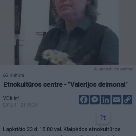
© Etnokultūros centras
Kultūra
Etnokultūros centre - "Valerijos delmonai"
Facebook
Messenger
LinkedIn
Email
C
VE.lt inf.
L
2012-11-21 09:29
Lapkričio 23 d. 15.00 val. Klaipėdos etnokultūros