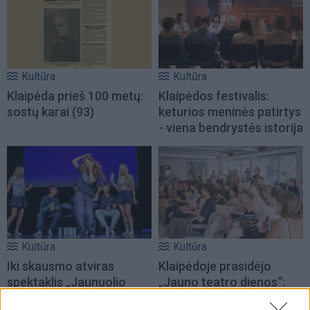
Kultūra
Kultūra
Klaipėda prieš 100 metų:
Klaipėdos festivalis:
sostų karai (93)
keturios meninės patirtys
- viena bendrystės istorija
Kultūra
Kultūra
Iki skausmo atviras
Klaipėdoje prasidėjo
spektaklis „Jaunuolio
„Jauno teatro dienos“:
kambaryje“ kviečia
vakare miestiečių laukia