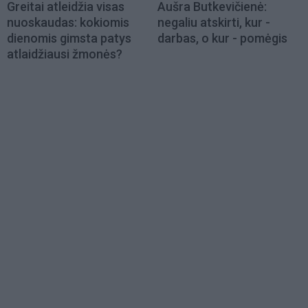
Greitai atleidžia visas
Aušra Butkevičienė:
nuoskaudas: kokiomis
negaliu atskirti, kur -
dienomis gimsta patys
darbas, o kur - pomėgis
atlaidžiausi žmonės?
Load
More