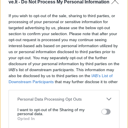
išgirsti, pastebėti bei
nemokami susitikimai su
ve.lt -
Do Not Process My Personal Information
priimti
teatro kūrėjais
If you wish to opt-out of the sale, sharing to third parties, or
processing of your personal or sensitive information for
targeted advertising by us, please use the below opt-out
section to confirm your selection. Please note that after your
opt-out request is processed you may continue seeing
interest-based ads based on personal information utilized by
us or personal information disclosed to third parties prior to
Kultūra
Kultūra
your opt-out. You may separately opt-out of the further
disclosure of your personal information by third parties on the
Matyti kitaip: realybės
LMTA Klaipėdos
IAB’s list of downstream participants. This information may
transformacija Ugnės
fakulteto 55-ojo
also be disclosed by us to third parties on the
IAB’s List of
Mitigailaitės tapybos
gimtadienio šventėje –
Downstream Participants
that may further disclose it to other
parodoje
Petras Geniušas, Petras
third parties.
Vyšniauskas ir
remiksuotas Čiurlionis
Personal Data Processing Opt Outs
I want to opt-out of the Sharing of my
personal data.
Opted In