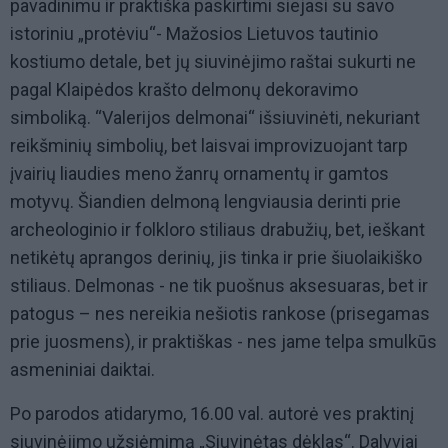
pavadinimu ir praktiška paskirtimi siejasi su savo
istoriniu „protėviu“- Mažosios Lietuvos tautinio
kostiumo detale, bet jų siuvinėjimo raštai sukurti ne
pagal Klaipėdos krašto delmonų dekoravimo
simboliką. “Valerijos delmonai“ išsiuvinėti, nekuriant
reikšminių simbolių, bet laisvai improvizuojant tarp
įvairių liaudies meno žanrų ornamentų ir gamtos
motyvų. Šiandien delmoną lengviausia derinti prie
archeologinio ir folkloro stiliaus drabužių, bet, ieškant
netikėtų aprangos derinių, jis tinka ir prie šiuolaikiško
stiliaus. Delmonas - ne tik puošnus aksesuaras, bet ir
patogus – nes nereikia nešiotis rankose (prisegamas
prie juosmens), ir praktiškas - nes jame telpa smulkūs
asmeniniai daiktai.
Po parodos atidarymo, 16.00 val. autorė ves praktinį
siuvinėjimo užsiėmimą „Siuvinėtas dėklas“. Dalyviai