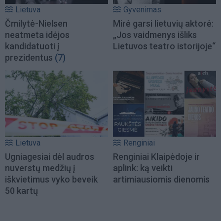
Lietuva
Gyvenimas
Čmilytė-Nielsen
Mirė garsi lietuvių aktorė:
neatmeta idėjos
„Jos vaidmenys išliks
kandidatuoti į
Lietuvos teatro istorijoje“
prezidentus
(7)
Lietuva
Renginiai
Ugniagesiai dėl audros
Renginiai Klaipėdoje ir
nuverstų medžių į
aplink: ką veikti
iškvietimus vyko beveik
artimiausiomis dienomis
50 kartų