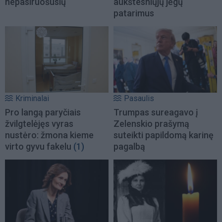
nepasiruošusių
aukštesniųjų jėgų
patarimus
Kriminalai
Pasaulis
Pro langą paryčiais
Trumpas sureagavo į
žvilgtelėjęs vyras
Zelenskio prašymą
nustėro: žmona kieme
suteikti papildomą karinę
virto gyvu fakelu
(1)
pagalbą