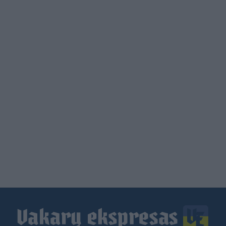
Load
More