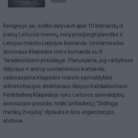
nuodai
Renginyje jau sutiko dalyvauti apie 10 komandų iš
įvairių Lietuvos miestų, norą prisijungti pareiškė ir
Latvijos miesto Liepojos komanda. Uostamiesčiui
atstovaus Klaipėdos mero komanda su R.
Taraškevičiumi priešakyje. Planuojama, jog varžybose
dalyvaus ir antroji uostamiesčio komanda,
vadovaujama Klaipėdos miesto savivaldybės
administracijos direktoriaus Aloyzo Každailevičiaus.
Penktadienį Klaipėdoje vyks Lietuvos savivaldybių
asociacijos posėdis, todėl šeštadienį į "Didžiąją
menkių žvejybą" išplauks ir šios organizacijos
atstovai.