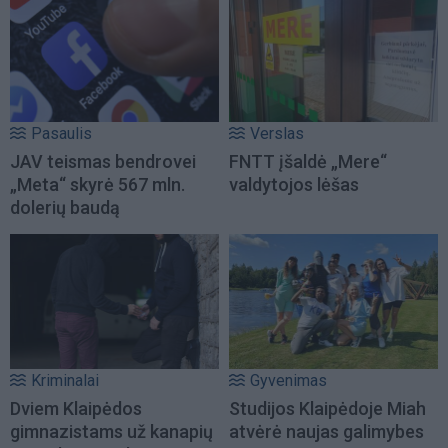
Pasaulis
Verslas
JAV teismas bendrovei
FNTT įšaldė „Mere“
„Meta“ skyrė 567 mln.
valdytojos lėšas
dolerių baudą
Kriminalai
Gyvenimas
Dviem Klaipėdos
Studijos Klaipėdoje Miah
gimnazistams už kanapių
atvėrė naujas galimybes