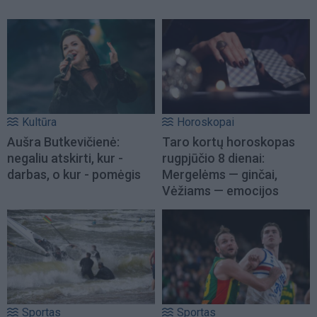
Kultūra
Horoskopai
Aušra Butkevičienė:
Taro kortų horoskopas
negaliu atskirti, kur -
rugpjūčio 8 dienai:
darbas, o kur - pomėgis
Mergelėms — ginčai,
Vėžiams — emocijos
Sportas
Sportas