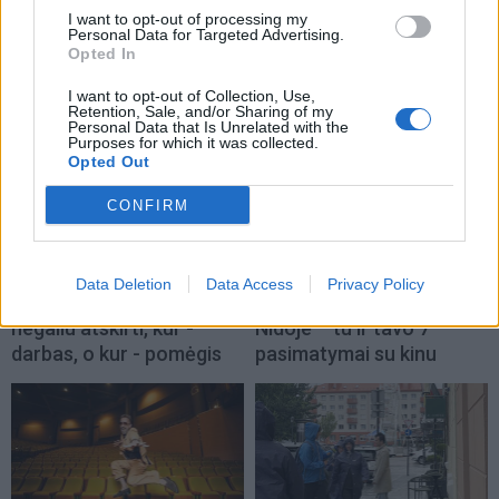
I want to opt-out of processing my
Personal Data for Targeted Advertising.
Opted In
TAIP PAT SKAITYKITE
I want to opt-out of Collection, Use,
Retention, Sale, and/or Sharing of my
Personal Data that Is Unrelated with the
Purposes for which it was collected.
Opted Out
CONFIRM
Kultūra
Kultūra
Data Deletion
Data Access
Privacy Policy
Aušra Butkevičienė:
„Scanorama vasara“
negaliu atskirti, kur -
Nidoje – tu ir tavo 7
darbas, o kur - pomėgis
pasimatymai su kinu