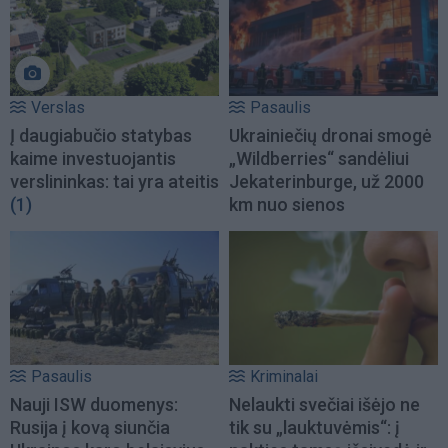
Verslas
Pasaulis
Į daugiabučio statybas
Ukrainiečių dronai smogė
kaime investuojantis
„Wildberries“ sandėliui
verslininkas: tai yra ateitis
Jekaterinburge, už 2000
(1)
km nuo sienos
Pasaulis
Kriminalai
Nauji ISW duomenys:
Nelaukti svečiai išėjo ne
Rusija į kovą siunčia
tik su „lauktuvėmis“: į