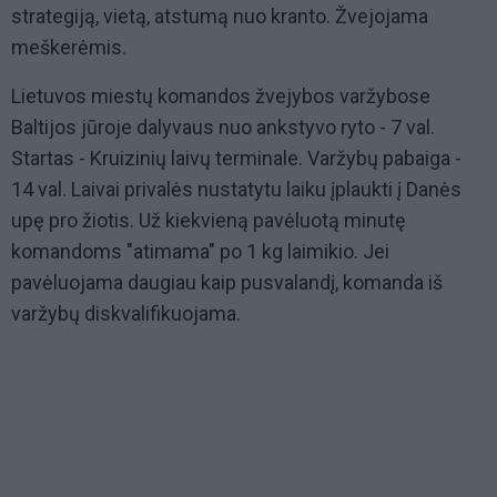
strategiją, vietą, atstumą nuo kranto. Žvejojama
meškerėmis.
Lietuvos miestų komandos žvejybos varžybose
Baltijos jūroje dalyvaus nuo ankstyvo ryto - 7 val.
Startas - Kruizinių laivų terminale. Varžybų pabaiga -
14 val. Laivai privalės nustatytu laiku įplaukti į Danės
upę pro žiotis. Už kiekvieną pavėluotą minutę
komandoms "atimama" po 1 kg laimikio. Jei
pavėluojama daugiau kaip pusvalandį, komanda iš
varžybų diskvalifikuojama.