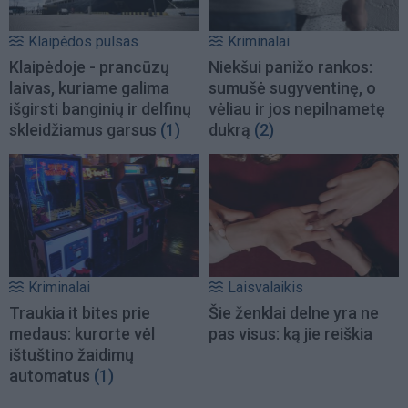
Klaipėdos pulsas
Kriminalai
Klaipėdoje - prancūzų
Niekšui panižo rankos:
laivas, kuriame galima
sumušė sugyventinę, o
išgirsti banginių ir delfinų
vėliau ir jos nepilnametę
skleidžiamus garsus
(1)
dukrą
(2)
Kriminalai
Laisvalaikis
Traukia it bites prie
Šie ženklai delne yra ne
medaus: kurorte vėl
pas visus: ką jie reiškia
ištuštino žaidimų
automatus
(1)