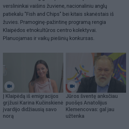
verslininkai vaišins žuviene, nacionaliniu anglų
patiekalu "Fish and Chips" bei kitais skanėstais iš
žuvies. Pramoginę-pažintinę programą rengia
Klaipėdos etnokultūros centro kolektyvai.
Planuojamas ir vaikų piešinių konkursas.
Į Klaipėdą iš emigracijos
Jūros šventę anksčiau
grįžusi Karina Kučinskienė
puošęs Anatolijus
įvardijo didžiausią savo
Klemencovas: gal jau
norą
užtenka