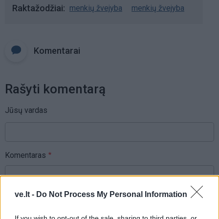
Raktažodžiai
menkių žvejyba
menkių žvejyba
Komentarai
Rašyti komentarą
Jūsų vardas
Komentaras
ve.lt -
Do Not Process My Personal Information
If you wish to opt-out of the sale, sharing to third parties, or