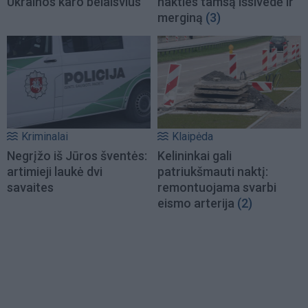
Ukrainos karo belaisvius
nakties tamsą išsivedė ir
merginą
(3)
Kriminalai
Klaipėda
Negrįžo iš Jūros šventės:
Kelininkai gali
artimieji laukė dvi
patriukšmauti naktį:
savaites
remontuojama svarbi
eismo arterija
(2)