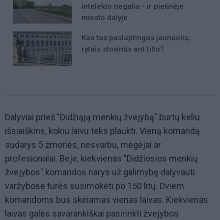
intelekto negalia - ir pietinėje
miesto dalyje
Kas tas paslaptingas jaunuolis,
rytais stovintis ant tilto?
Dalyviai prieš "Didžiąją menkių žvejybą" burtų keliu
išsiaiškins, kokiu laivu teks plaukti. Vieną komandą
sudarys 5 žmonės, nesvarbu, mėgėjai ar
profesionalai. Beje, kiekvienas "Didžiosios menkių
žvejybos" komandos narys už galimybę dalyvauti
varžybose turės susimokėti po 150 litų. Dviem
komandoms bus skiriamas vienas laivas. Kiekvienas
laivas galės savarankiškai pasirinkti žvejybos