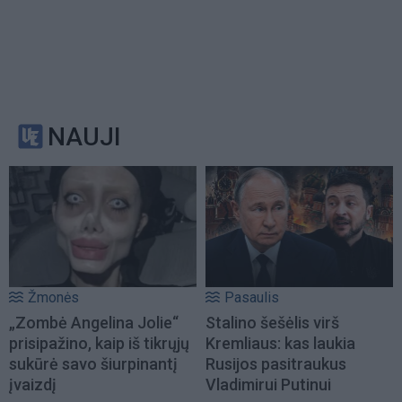
NAUJI
Žmonės
Pasaulis
„Zombė Angelina Jolie“
Stalino šešėlis virš
prisipažino, kaip iš tikrųjų
Kremliaus: kas laukia
sukūrė savo šiurpinantį
Rusijos pasitraukus
įvaizdį
Vladimirui Putinui