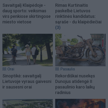
Savaitgalį Klaipėdoje -
Rimas Kurtinaitis
daug sporto: veiksmas
paskelbė Lietuvos
virs penkiose skirtingose
rinktinės kandidatus:
miesto vietose
sąraše - du klaipėdiečiai
(3)
Orai
Pasaulis
Sinoptikė: savaitgalį
Rekordiškai nusekęs
Lietuvoje vyraus gaivesni
Dunojus atidengė II
ir sausesni orai
pasaulinio karo laikų
radinius