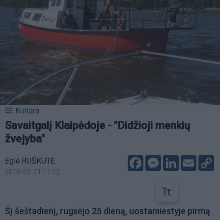
Kultūra
Savaitgalį Klaipėdoje - "Didžioji menkių
žvejyba"
Facebook
Messenger
LinkedIn
Email
C
Eglė RUŠKUTĖ
L
2010-09-21 11:22
Šį šeštadienį, rugsėjo 25 dieną, uostamiestyje pirmą