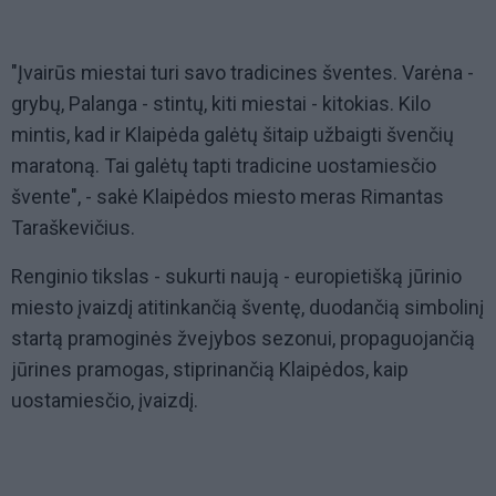
"Įvairūs miestai turi savo tradicines šventes. Varėna -
grybų, Palanga - stintų, kiti miestai - kitokias. Kilo
mintis, kad ir Klaipėda galėtų šitaip užbaigti švenčių
maratoną. Tai galėtų tapti tradicine uostamiesčio
švente", - sakė Klaipėdos miesto meras Rimantas
Taraškevičius.
Renginio tikslas - sukurti naują - europietišką jūrinio
miesto įvaizdį atitinkančią šventę, duodančią simbolinį
startą pramoginės žvejybos sezonui, propaguojančią
jūrines pramogas, stiprinančią Klaipėdos, kaip
uostamiesčio, įvaizdį.