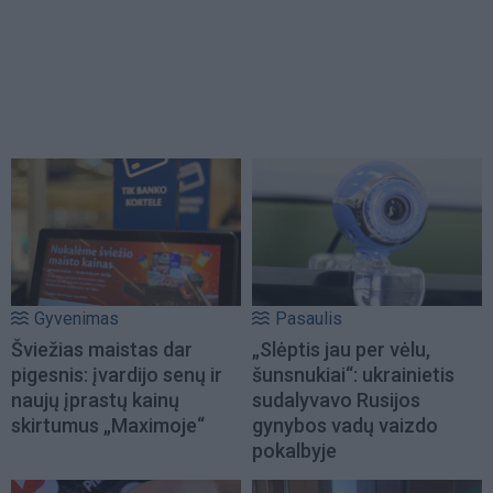
Gyvenimas
Pasaulis
Šviežias maistas dar
„Slėptis jau per vėlu,
pigesnis: įvardijo senų ir
šunsnukiai“: ukrainietis
naujų įprastų kainų
sudalyvavo Rusijos
skirtumus „Maximoje“
gynybos vadų vaizdo
pokalbyje