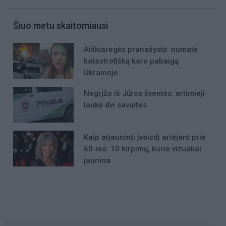
Šiuo metu skaitomiausi
Aiškiaregės pranašystė: numatė
katastrofišką karo pabaigą
Ukrainoje
Negrįžo iš Jūros šventės: artimieji
laukė dvi savaites
Kaip atjauninti įvaizdį artėjant prie
60-ies: 10 kirpimų, kurie vizualiai
jaunina