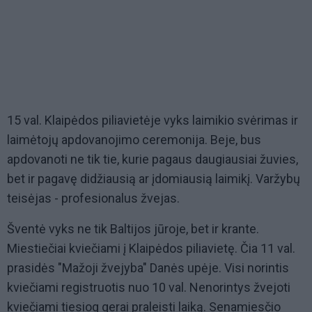
15 val. Klaipėdos piliavietėje vyks laimikio svėrimas ir
laimėtojų apdovanojimo ceremonija. Beje, bus
apdovanoti ne tik tie, kurie pagaus daugiausiai žuvies,
bet ir pagavę didžiausią ar įdomiausią laimikį. Varžybų
teisėjas - profesionalus žvejas.
Šventė vyks ne tik Baltijos jūroje, bet ir krante.
Miestiečiai kviečiami į Klaipėdos piliavietę. Čia 11 val.
prasidės "Mažoji žvejyba" Danės upėje. Visi norintis
kviečiami registruotis nuo 10 val. Nenorintys žvejoti
kviečiami tiesiog gerai praleisti laiką. Senamiesčio