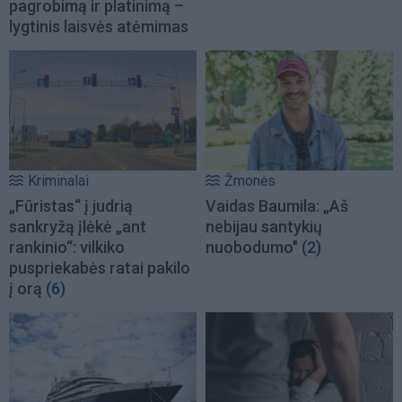
pagrobimą ir platinimą –
lygtinis laisvės atėmimas
Kriminalai
Žmonės
„Fūristas“ į judrią
Vaidas Baumila: „Aš
sankryžą įlėkė „ant
nebijau santykių
rankinio“: vilkiko
nuobodumo"
(2)
puspriekabės ratai pakilo
į orą
(6)