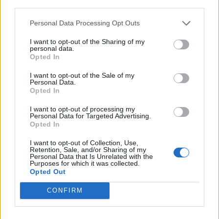
third parties.
Personal Data Processing Opt Outs
I want to opt-out of the Sharing of my
personal data.
Opted In
I want to opt-out of the Sale of my
Personal Data.
Opted In
I want to opt-out of processing my
Personal Data for Targeted Advertising.
Opted In
I want to opt-out of Collection, Use,
Retention, Sale, and/or Sharing of my
Personal Data that Is Unrelated with the
Purposes for which it was collected.
Opted Out
Jūra
2012-09-05 08:59
CONFIRM
Nusilpę Lietuvos žvejai pralaimi menkėms