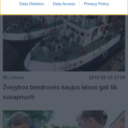
Data Deletion
Data Access
Privacy Policy
Lietuva
2012-03-23 07:59
Žvejybos bendrovės naujus laivus gali tik
susapnuoti