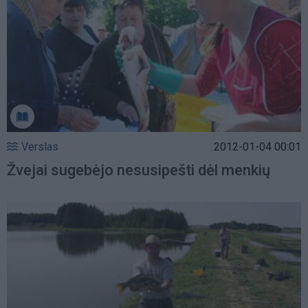
Verslas
2012-01-04 00:01
Žvejai sugebėjo nesusipešti dėl menkių