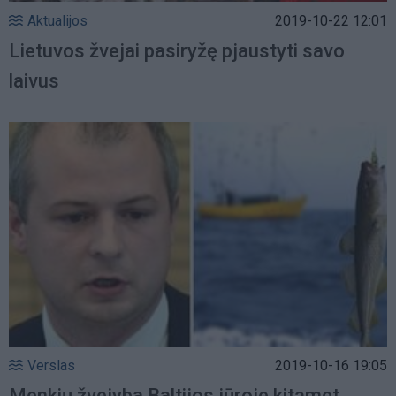
Aktualijos
2019-10-22 12:01
Lietuvos žvejai pasiryžę pjaustyti savo
laivus
Verslas
2019-10-16 19:05
Menkių žvejyba Baltijos jūroje kitąmet