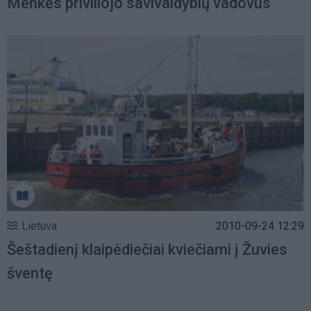
Menkės priviliojo savivaldybių vadovus
Lietuva
2010-09-24 12:29
Šeštadienį klaipėdiečiai kviečiami į Žuvies
šventę