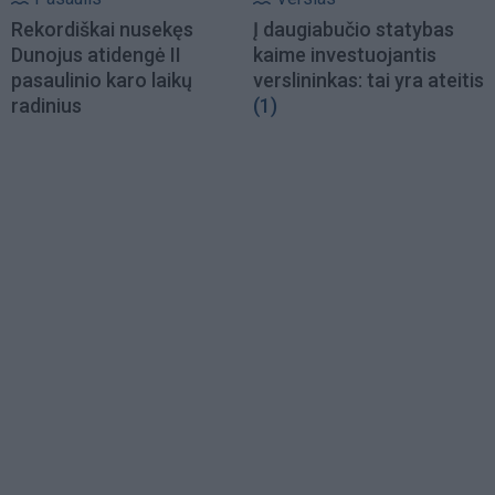
Rekordiškai nusekęs
Į daugiabučio statybas
Dunojus atidengė II
kaime investuojantis
pasaulinio karo laikų
verslininkas: tai yra ateitis
radinius
(1)
Load
More