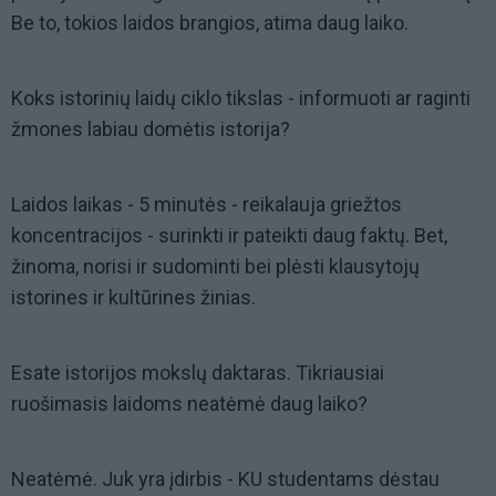
Be to, tokios laidos brangios, atima daug laiko.
Koks istorinių laidų ciklo tikslas - informuoti ar raginti
žmones labiau domėtis istorija?
Laidos laikas - 5 minutės - reikalauja griežtos
koncentracijos - surinkti ir pateikti daug faktų. Bet,
žinoma, norisi ir sudominti bei plėsti klausytojų
istorines ir kultūrines žinias.
Esate istorijos mokslų daktaras. Tikriausiai
ruošimasis laidoms neatėmė daug laiko?
Neatėmė. Juk yra įdirbis - KU studentams dėstau