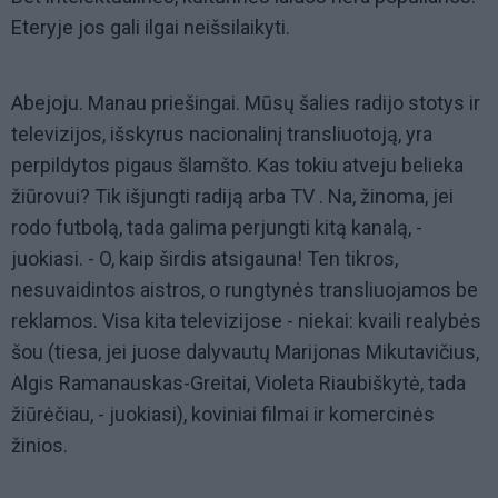
Eteryje jos gali ilgai neišsilaikyti.
Abejoju. Manau priešingai. Mūsų šalies radijo stotys ir
televizijos, išskyrus nacionalinį transliuotoją, yra
perpildytos pigaus šlamšto. Kas tokiu atveju belieka
žiūrovui? Tik išjungti radiją arba TV . Na, žinoma, jei
rodo futbolą, tada galima perjungti kitą kanalą, -
juokiasi. - O, kaip širdis atsigauna! Ten tikros,
nesuvaidintos aistros, o rungtynės transliuojamos be
reklamos. Visa kita televizijose - niekai: kvaili realybės
šou (tiesa, jei juose dalyvautų Marijonas Mikutavičius,
Algis Ramanauskas-Greitai, Violeta Riaubiškytė, tada
žiūrėčiau, - juokiasi), koviniai filmai ir komercinės
žinios.