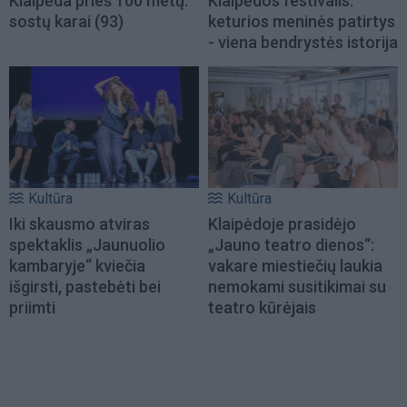
Klaipėda prieš 100 metų:
Klaipėdos festivalis:
sostų karai (93)
keturios meninės patirtys
- viena bendrystės istorija
Kultūra
Kultūra
Iki skausmo atviras
Klaipėdoje prasidėjo
spektaklis „Jaunuolio
„Jauno teatro dienos“:
kambaryje“ kviečia
vakare miestiečių laukia
išgirsti, pastebėti bei
nemokami susitikimai su
priimti
teatro kūrėjais