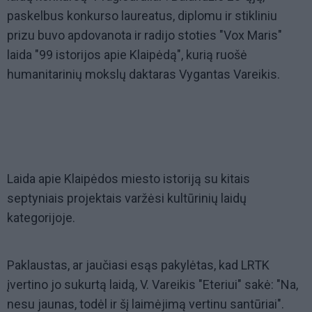
paskelbus konkurso laureatus, diplomu ir stikliniu
prizu buvo apdovanota ir radijo stoties "Vox Maris"
laida "99 istorijos apie Klaipėdą", kurią ruošė
humanitarinių mokslų daktaras Vygantas Vareikis.
Laida apie Klaipėdos miesto istoriją su kitais
septyniais projektais varžėsi kultūrinių laidų
kategorijoje.
Paklaustas, ar jaučiasi esąs pakylėtas, kad LRTK
įvertino jo sukurtą laidą, V. Vareikis "Eteriui" sakė: "Na,
nesu jaunas, todėl ir šį laimėjimą vertinu santūriai".