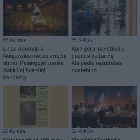
Kultūra
Kultūra
Linas Adomaitis
Kaip gerai miestiečiai
Naujuosius metus kviečia
pažįsta kultūrinę
sutikti Palangoje: ruošia
Klaipėdą: rezultatas
išskirtinį šventinį
nustebino
koncertą
Kultūra
Kultūra