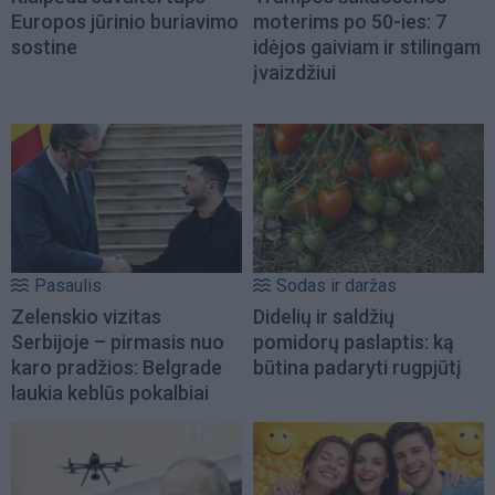
Europos jūrinio buriavimo
moterims po 50-ies: 7
sostine
idėjos gaiviam ir stilingam
įvaizdžiui
Pasaulis
Sodas ir daržas
Zelenskio vizitas
Didelių ir saldžių
Serbijoje – pirmasis nuo
pomidorų paslaptis: ką
karo pradžios: Belgrade
būtina padaryti rugpjūtį
laukia keblūs pokalbiai