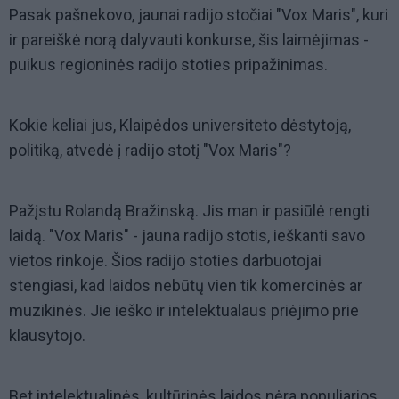
Pasak pašnekovo, jaunai radijo stočiai "Vox Maris", kuri
ir pareiškė norą dalyvauti konkurse, šis laimėjimas -
puikus regioninės radijo stoties pripažinimas.
Kokie keliai jus, Klaipėdos universiteto dėstytoją,
politiką, atvedė į radijo stotį "Vox Maris"?
Pažįstu Rolandą Bražinską. Jis man ir pasiūlė rengti
laidą. "Vox Maris" - jauna radijo stotis, ieškanti savo
vietos rinkoje. Šios radijo stoties darbuotojai
stengiasi, kad laidos nebūtų vien tik komercinės ar
muzikinės. Jie ieško ir intelektualaus priėjimo prie
klausytojo.
Bet intelektualinės, kultūrinės laidos nėra populiarios.