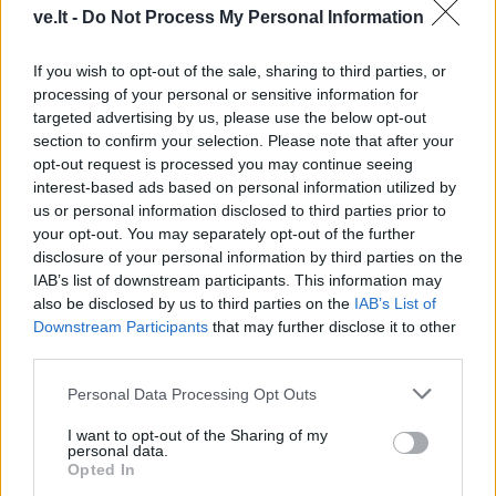
„Fūristas“ į judrią sankryžą įlėkė „ant
ve.lt -
Do Not Process My Personal Information
rankinio“: vilkiko puspriekabės ratai
pakilo į orą
If you wish to opt-out of the sale, sharing to third parties, or
processing of your personal or sensitive information for
targeted advertising by us, please use the below opt-out
section to confirm your selection. Please note that after your
opt-out request is processed you may continue seeing
interest-based ads based on personal information utilized by
Komentarai
us or personal information disclosed to third parties prior to
your opt-out. You may separately opt-out of the further
disclosure of your personal information by third parties on the
IAB’s list of downstream participants. This information may
Rašyti komentarą
also be disclosed by us to third parties on the
IAB’s List of
Downstream Participants
that may further disclose it to other
Jūsų vardas
third parties.
Personal Data Processing Opt Outs
I want to opt-out of the Sharing of my
Komentaras
personal data.
Opted In