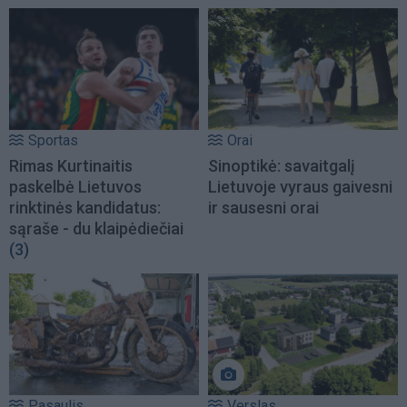
Sportas
Orai
Rimas Kurtinaitis
Sinoptikė: savaitgalį
paskelbė Lietuvos
Lietuvoje vyraus gaivesni
rinktinės kandidatus:
ir sausesni orai
sąraše - du klaipėdiečiai
(3)
Pasaulis
Verslas