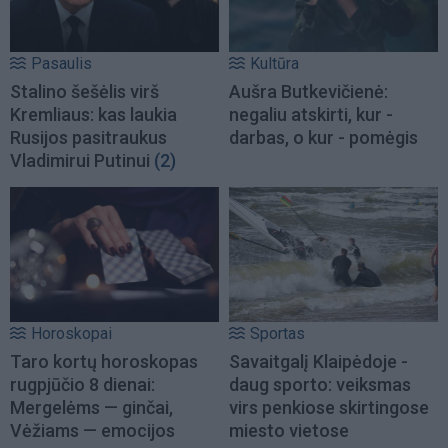
Pasaulis
Kultūra
Stalino šešėlis virš
Aušra Butkevičienė:
Kremliaus: kas laukia
negaliu atskirti, kur -
Rusijos pasitraukus
darbas, o kur - pomėgis
Vladimirui Putinui
(2)
Horoskopai
Sportas
Taro kortų horoskopas
Savaitgalį Klaipėdoje -
rugpjūčio 8 dienai:
daug sporto: veiksmas
Mergelėms — ginčai,
virs penkiose skirtingose
Vėžiams — emocijos
miesto vietose