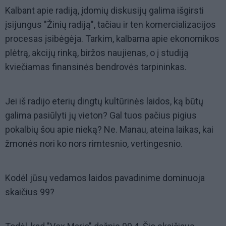
Kalbant apie radiją, įdomių diskusijų galima išgirsti
įsijungus "Žinių radiją", tačiau ir ten komercializacijos
procesas įsibėgėja. Tarkim, kalbama apie ekonomikos
plėtrą, akcijų rinką, biržos naujienas, o į studiją
kviečiamas finansinės bendrovės tarpininkas.
Jei iš radijo eterių dingtų kultūrinės laidos, ką būtų
galima pasiūlyti jų vieton? Gal tuos pačius pigius
pokalbių šou apie nieką? Ne. Manau, ateina laikas, kai
žmonės nori ko nors rimtesnio, vertingesnio.
Kodėl jūsų vedamos laidos pavadinime dominuoja
skaičius 99?