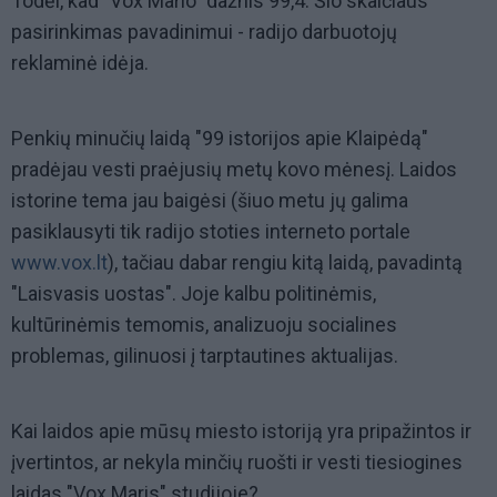
Todėl, kad "Vox Mario" dažnis 99,4. Šio skaičiaus
pasirinkimas pavadinimui - radijo darbuotojų
reklaminė idėja.
Penkių minučių laidą "99 istorijos apie Klaipėdą"
pradėjau vesti praėjusių metų kovo mėnesį. Laidos
istorine tema jau baigėsi (šiuo metu jų galima
pasiklausyti tik radijo stoties interneto portale
www.vox.lt
), tačiau dabar rengiu kitą laidą, pavadintą
"Laisvasis uostas". Joje kalbu politinėmis,
kultūrinėmis temomis, analizuoju socialines
problemas, gilinuosi į tarptautines aktualijas.
Kai laidos apie mūsų miesto istoriją yra pripažintos ir
įvertintos, ar nekyla minčių ruošti ir vesti tiesiogines
laidas "Vox Maris" studijoje?