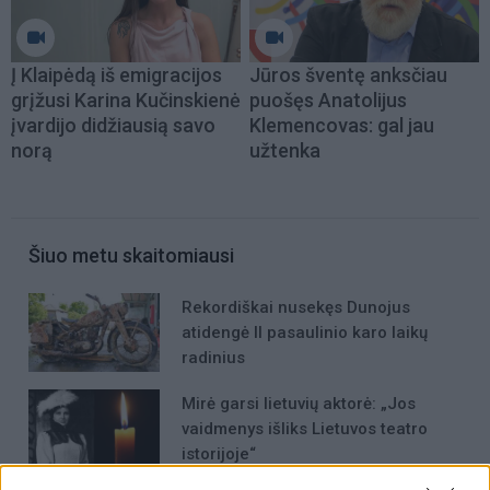
Į Klaipėdą iš emigracijos
Jūros šventę anksčiau
grįžusi Karina Kučinskienė
puošęs Anatolijus
įvardijo didžiausią savo
Klemencovas: gal jau
norą
užtenka
Šiuo metu skaitomiausi
Rekordiškai nusekęs Dunojus
atidengė II pasaulinio karo laikų
radinius
Mirė garsi lietuvių aktorė: „Jos
vaidmenys išliks Lietuvos teatro
istorijoje“