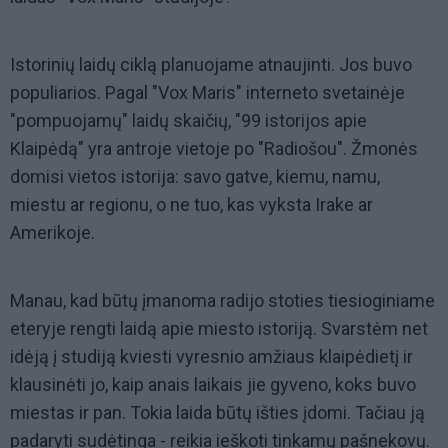
Istorinių laidų ciklą planuojame atnaujinti. Jos buvo
populiarios. Pagal "Vox Maris" interneto svetainėje
"pompuojamų" laidų skaičių, "99 istorijos apie
Klaipėdą" yra antroje vietoje po "Radiošou". Žmonės
domisi vietos istorija: savo gatve, kiemu, namu,
miestu ar regionu, o ne tuo, kas vyksta Irake ar
Amerikoje.
Manau, kad būtų įmanoma radijo stoties tiesioginiame
eteryje rengti laidą apie miesto istoriją. Svarstėm net
idėją į studiją kviesti vyresnio amžiaus klaipėdietį ir
klausinėti jo, kaip anais laikais jie gyveno, koks buvo
miestas ir pan. Tokia laida būtų išties įdomi. Tačiau ją
padaryti sudėtinga - reikia ieškoti tinkamų pašnekovų.