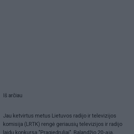
Iš arčiau
Jau ketvirtus metus Lietuvos radijo ir televizijos
komisija (LRTK) rengė geriausių televizijos ir radijo
laidų konkursą "Pragiedruliai". Balandžio 20-ąją,