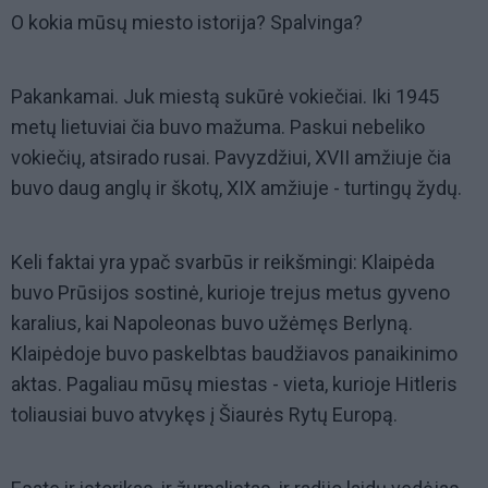
O kokia mūsų miesto istorija? Spalvinga?
Pakankamai. Juk miestą sukūrė vokiečiai. Iki 1945
metų lietuviai čia buvo mažuma. Paskui nebeliko
vokiečių, atsirado rusai. Pavyzdžiui, XVII amžiuje čia
buvo daug anglų ir škotų, XIX amžiuje - turtingų žydų.
Keli faktai yra ypač svarbūs ir reikšmingi: Klaipėda
buvo Prūsijos sostinė, kurioje trejus metus gyveno
karalius, kai Napoleonas buvo užėmęs Berlyną.
Klaipėdoje buvo paskelbtas baudžiavos panaikinimo
aktas. Pagaliau mūsų miestas - vieta, kurioje Hitleris
toliausiai buvo atvykęs į Šiaurės Rytų Europą.