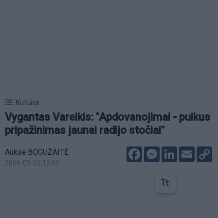
Kultūra
Vygantas Vareikis: "Apdovanojimai - puikus
pripažinimas jaunai radijo stočiai"
Facebook
Messenger
LinkedIn
Email
C
Auksė BOGUŽAITĖ
L
2006-05-02 12:00