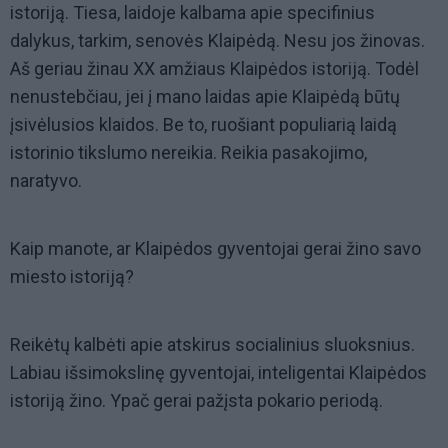
istoriją. Tiesa, laidoje kalbama apie specifinius
dalykus, tarkim, senovės Klaipėdą. Nesu jos žinovas.
Aš geriau žinau XX amžiaus Klaipėdos istoriją. Todėl
nenustebčiau, jei į mano laidas apie Klaipėdą būtų
įsivėlusios klaidos. Be to, ruošiant populiarią laidą
istorinio tikslumo nereikia. Reikia pasakojimo,
naratyvo.
Kaip manote, ar Klaipėdos gyventojai gerai žino savo
miesto istoriją?
Reikėtų kalbėti apie atskirus socialinius sluoksnius.
Labiau išsimokslinę gyventojai, inteligentai Klaipėdos
istoriją žino. Ypač gerai pažįsta pokario periodą.