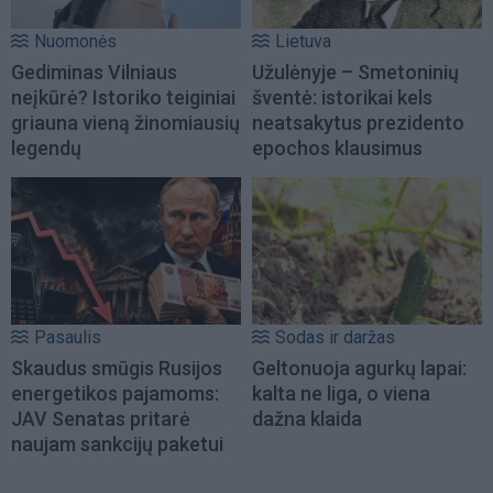
Nuomonės
Lietuva
Gediminas Vilniaus
Užulėnyje – Smetoninių
neįkūrė? Istoriko teiginiai
šventė: istorikai kels
griauna vieną žinomiausių
neatsakytus prezidento
legendų
epochos klausimus
Pasaulis
Sodas ir daržas
Skaudus smūgis Rusijos
Geltonuoja agurkų lapai:
energetikos pajamoms:
kalta ne liga, o viena
JAV Senatas pritarė
dažna klaida
naujam sankcijų paketui