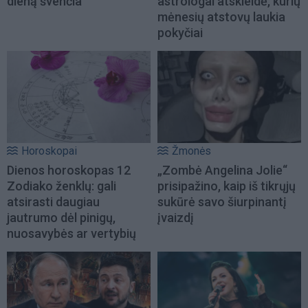
dieną švenčia
astrologai atskleidė, kurių
mėnesių atstovų laukia
pokyčiai
Horoskopai
Žmonės
Dienos horoskopas 12
„Zombė Angelina Jolie“
Zodiako ženklų: gali
prisipažino, kaip iš tikrųjų
atsirasti daugiau
sukūrė savo šiurpinantį
jautrumo dėl pinigų,
įvaizdį
nuosavybės ar vertybių