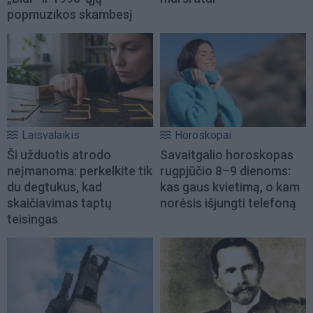
popmuzikos skambesį
Laisvalaikis
Horoskopai
Ši užduotis atrodo
Savaitgalio horoskopas
neįmanoma: perkelkite tik
rugpjūčio 8–9 dienoms:
du degtukus, kad
kas gaus kvietimą, o kam
skaičiavimas taptų
norėsis išjungti telefoną
teisingas