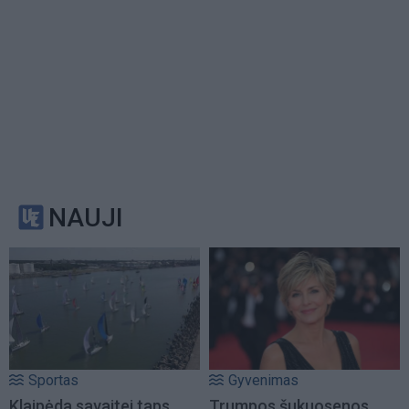
NAUJI
Sportas
Gyvenimas
Klaipėda savaitei taps
Trumpos šukuosenos