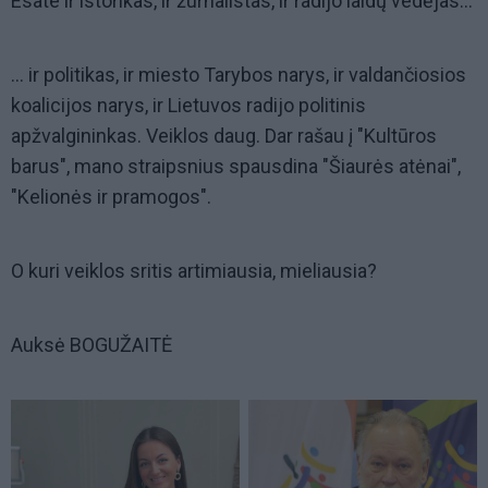
Esate ir istorikas, ir žurnalistas, ir radijo laidų vedėjas...
... ir politikas, ir miesto Tarybos narys, ir valdančiosios
koalicijos narys, ir Lietuvos radijo politinis
apžvalgininkas. Veiklos daug. Dar rašau į "Kultūros
barus", mano straipsnius spausdina "Šiaurės atėnai",
"Kelionės ir pramogos".
O kuri veiklos sritis artimiausia, mieliausia?
Auksė BOGUŽAITĖ