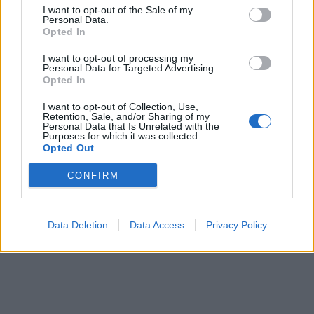
I want to opt-out of the Sale of my
Personal Data.
Opted In
I want to opt-out of processing my
Personal Data for Targeted Advertising.
Opted In
I want to opt-out of Collection, Use,
This site is protected by
Retention, Sale, and/or Sharing of my
Sutinku su
taisyklėmis
Personal Data that Is Unrelated with the
reCAPTCHA and the Google
Purposes for which it was collected.
Opted Out
Privacy Policy
and
Terms of
Service
apply.
CONFIRM
Data Deletion
Data Access
Privacy Policy