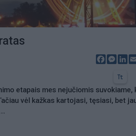
ratas
Facebook
Messeng
Lin
enimo etapais mes nejučiomis suvokiame,
Tačiau vėl kažkas kartojasi, tęsiasi, bet ja
..