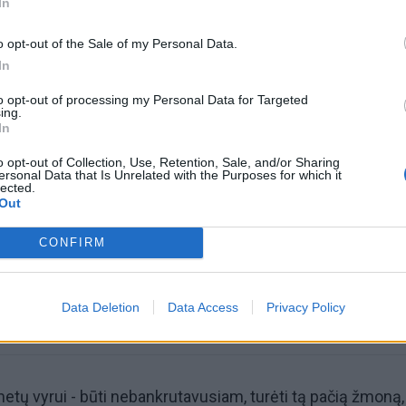
In
o opt-out of the Sale of my Personal Data.
In
to opt-out of processing my Personal Data for Targeted
ing.
In
omiausi
o opt-out of Collection, Use, Retention, Sale, and/or Sharing
ersonal Data that Is Unrelated with the Purposes for which it
lected.
Mirė garsi lietuvių aktorė: „Jos vaidmenys išliks Lietuv
Out
teatro istorijoje“
CONFIRM
Aiškiaregės pranašystė: numatė katastrofišką karo
pabaigą Ukrainoje
Data Deletion
Data Access
Privacy Policy
tų vyrui - būti nebankrutavusiam, turėti tą pačią žmoną,