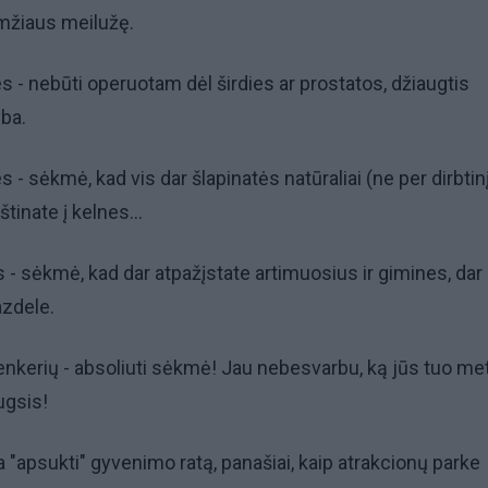
amžiaus meilužę.
 - nebūti operuotam dėl širdies ar prostatos, džiaugtis
ba.
- sėkmė, kad vis dar šlapinatės natūraliai (ne per dirbtin
tinate į kelnes...
- sėkmė, kad dar atpažįstate artimuosius ir gimines, dar
azdele.
nkerių - absoliuti sėkmė! Jau nebesvarbu, ką jūs tuo me
augsis!
a "apsukti" gyvenimo ratą, panašiai, kaip atrakcionų parke