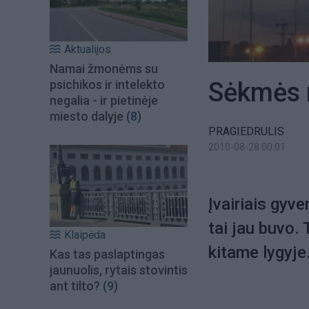
Aktualijos
Namai žmonėms su
Sėkmės 
psichikos ir intelekto
negalia - ir pietinėje
miesto dalyje
(8)
PRAGIEDRULIS
2010-08-28 00:01
Įvairiais gyv
tai jau buvo. 
Klaipėda
kitame lygyje.
Kas tas paslaptingas
jaunuolis, rytais stovintis
ant tilto?
(9)