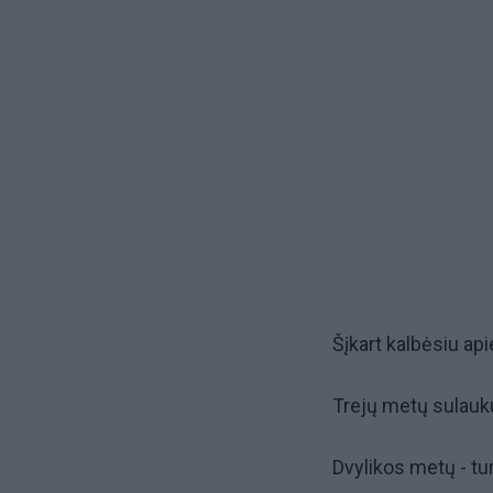
Šįkart kalbėsiu ap
Trejų metų sulaukus
Dvylikos metų - tur