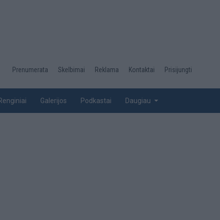
Desktop
Prenumerata
Skelbimai
Reklama
Kontaktai
Prisijungti
menu
top
Renginiai
Galerijos
Podkastai
Daugiau