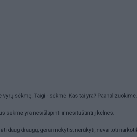
ie vyrų sėkmę. Taigi - sėkmė. Kas tai yra? Paanalizuokime.
 sėkmė yra nesišlapinti ir nesituštinti į kelnes.
ėti daug draugų, gerai mokytis, nerūkyti, nevartoti narkoti