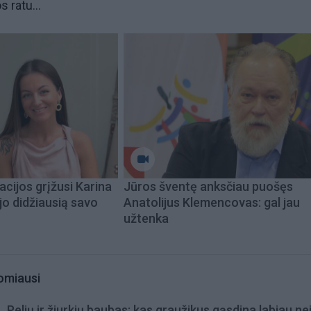
 ratu...
acijos grįžusi Karina
Jūros šventę anksčiau puošęs
jo didžiausią savo
Anatolijus Klemencovas: gal jau
užtenka
omiausi
Pelių ir žiurkių baubas: kas graužikus gąsdina labiau ne