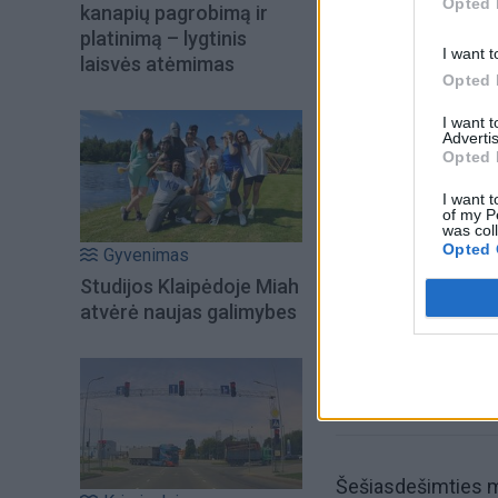
Opted 
kanapių pagrobimą ir
platinimą – lygtinis
I want t
laisvės atėmimas
Opted 
I want 
Advertis
Opted 
Šiuo metu skait
I want t
of my P
was col
Opted 
Gyvenimas
Studijos Klaipėdoje Miah
atvėrė naujas galimybes
Šešiasdešimties me