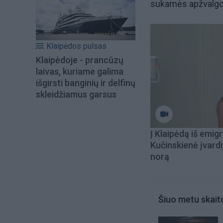
sukamės apžvalgos
Klaipėdos pulsas
Klaipėdoje - prancūzų
laivas, kuriame galima
išgirsti banginių ir delfinų
skleidžiamus garsus
Į Klaipėdą iš emigr
Kučinskienė įvardi
norą
Šiuo metu skait