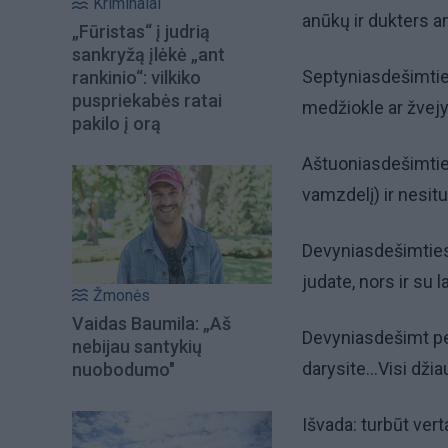
Kriminalai
anūkų ir dukters 
„Fūristas“ į judrią
sankryžą įlėkė „ant
Septyniasdešimties
rankinio“: vilkiko
puspriekabės ratai
medžiokle ar žvejy
pakilo į orą
Aštuoniasdešimties 
vamzdelį) ir nesituš
Devyniasdešimties 
judate, nors ir su l
Žmonės
Vaidas Baumila: „Aš
Devyniasdešimt pe
nebijau santykių
darysite...Visi dži
nuobodumo"
Išvada: turbūt vert