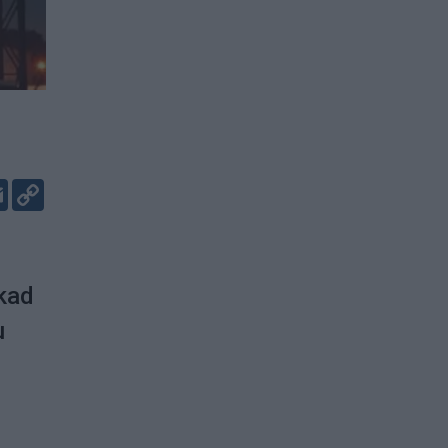
er
kedIn
Email
Copy
Link
 kad
u