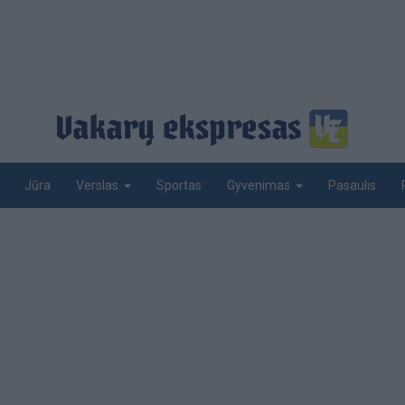
Jūra
Sportas
Pasaulis
Verslas
Gyvenimas