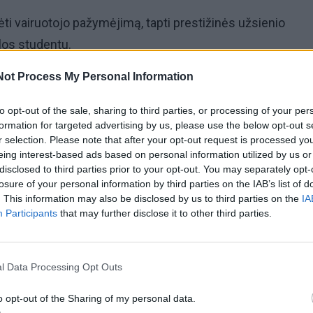
rėti vairuotojo pažymėjimą, tapti prestižinės užsienio
os studentu.
Not Process My Personal Information
ti sekso patirties, pirmą kartą vesti.
to opt-out of the sale, sharing to third parties, or processing of your per
ų - turėti nuosavą verslą, namą, kapitalą, šeimą.
formation for targeted advertising by us, please use the below opt-out s
r selection. Please note that after your opt-out request is processed y
eing interest-based ads based on personal information utilized by us or
 sėkmė vyrui yra vesti trečią kartą, trisdešimt metų jaun
disclosed to third parties prior to your opt-out. You may separately opt-
losure of your personal information by third parties on the IAB’s list of
lio ir vis dar turėti pakankamai kapitalo.
. This information may also be disclosed by us to third parties on the
IA
Participants
that may further disclose it to other third parties.
l Data Processing Opt Outs
o opt-out of the Sharing of my personal data.