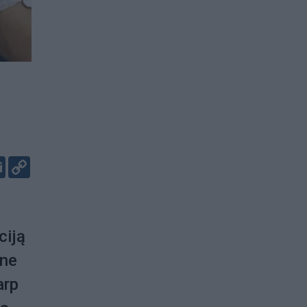
er
kedIn
Email
Copy
Link
ciją
 ne
arp