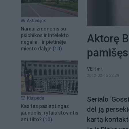
Aktualijos
Namai žmonėms su
Aktorę B
psichikos ir intelekto
negalia - ir pietinėje
miesto dalyje
(10)
pamišęs
VE.lt inf.
2012-02-15 22:29
Klaipėda
Serialo 'Gossi
Kas tas paslaptingas
dėl ją persek
jaunuolis, rytais stovintis
kartą kontakt
ant tilto?
(10)