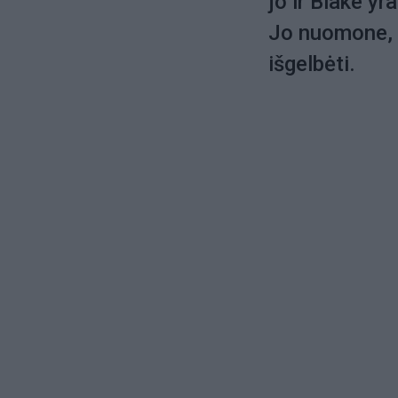
jo ir Blake y
Jo nuomone, Bl
išgelbėti.