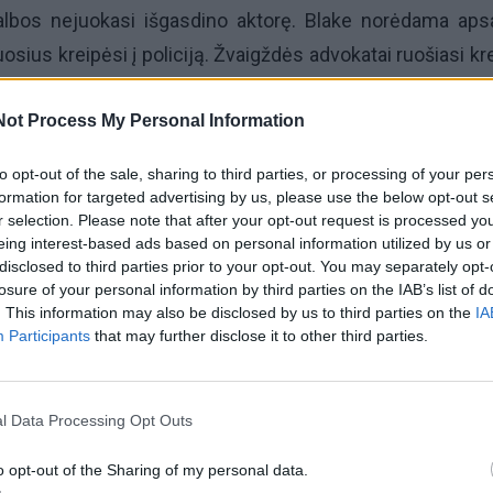
albos nejuokasi išgasdino aktorę. Blake norėdama aps
osius kreipėsi į policiją. Žvaigždės advokatai ruošiasi kre
ltinimo tvarka. Kol vyksta tyrimas, policijos pareigūnai g
Not Process My Personal Information
rtintis prie aktorės ar jos artimųjų.
to opt-out of the sale, sharing to third parties, or processing of your per
Parengta pagal:Tm
formation for targeted advertising by us, please use the below opt-out s
r selection. Please note that after your opt-out request is processed y
eing interest-based ads based on personal information utilized by us or
disclosed to third parties prior to your opt-out. You may separately opt-
losure of your personal information by third parties on the IAB’s list of
. This information may also be disclosed by us to third parties on the
IA
Participants
that may further disclose it to other third parties.
l Data Processing Opt Outs
acijos grįžusi Karina
Jūros šventę anksčiau puošęs
o opt-out of the Sharing of my personal data.