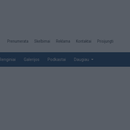
Desktop
Prenumerata
Skelbimai
Reklama
Kontaktai
Prisijungti
menu
top
Renginiai
Galerijos
Podkastai
Daugiau