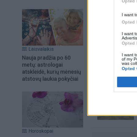
Kučinskienė įvardi
Opted 
norą
I want t
Opted 
Šiuo metu skait
I want 
Advertis
Opted 
Laisvalaikis
I want t
Nauja pradžia po 60
of my P
was col
metų: astrologai
Opted 
atskleidė, kurių mėnesių
atstovų laukia pokyčiai
Horoskopai