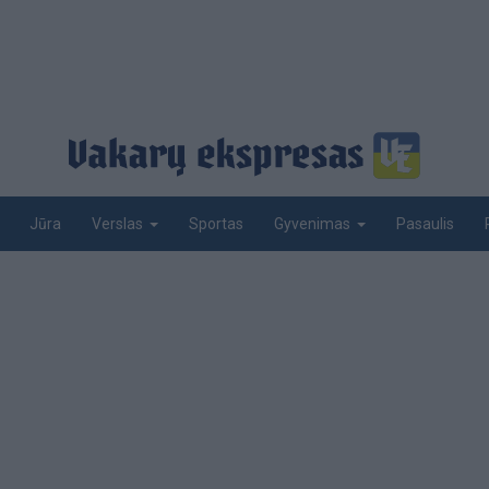
Jūra
Sportas
Pasaulis
Verslas
Gyvenimas