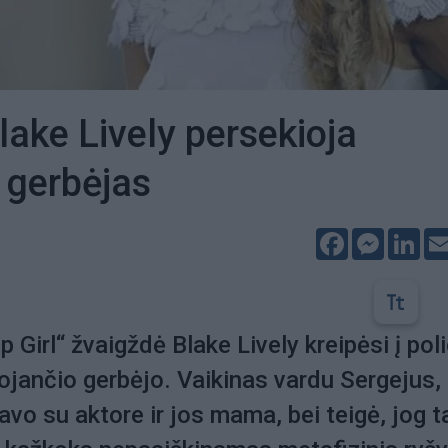
lake Lively persekioja
 gerbėjas
Facebook
Messeng
Lin
p Girl“ žvaigždė Blake Lively kreipėsi į poli
iojančio gerbėjo. Vaikinas vardu Sergejus,
avo su aktore ir jos mama, bei teigė, jog t