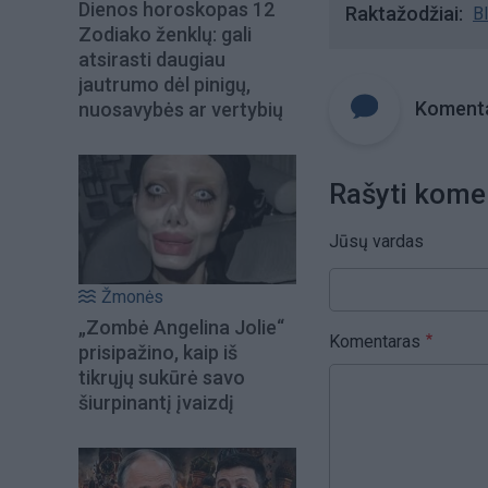
Dienos horoskopas 12
Raktažodžiai
B
Zodiako ženklų: gali
atsirasti daugiau
jautrumo dėl pinigų,
Komenta
nuosavybės ar vertybių
Rašyti kome
Jūsų vardas
Žmonės
„Zombė Angelina Jolie“
Komentaras
prisipažino, kaip iš
tikrųjų sukūrė savo
šiurpinantį įvaizdį