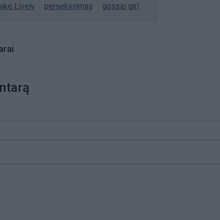
lake Lively
persekiojimas
gossip girl
rai
ntarą