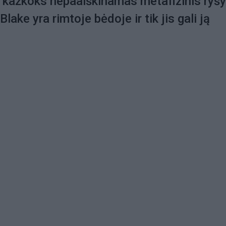
ra kažkoks nepaaiškinamas metafizinis ryšy
ake yra rimtoje bėdoje ir tik jis gali ją