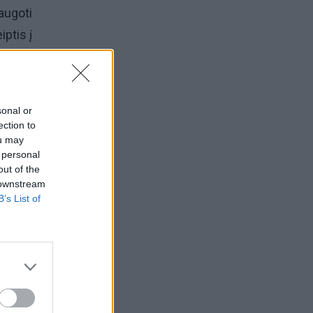
augoti
iptis į
riežtai
sonal or
z.com
ection to
ou may
 personal
out of the
 downstream
B’s List of