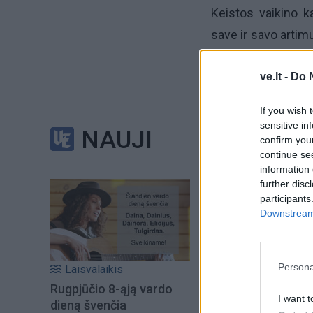
Keistos vaikino k
save ir savo artimu
teismą privataus ka
ve.lt -
Do 
uždraudė Sergėjui a
If you wish 
sensitive in
NAUJI
confirm you
continue se
information 
further disc
participants
Downstream 
Persona
Laisvalaikis
Rugpjūčio 8-ąją vardo
Į Klaipėdą iš emigr
I want t
dieną švenčia