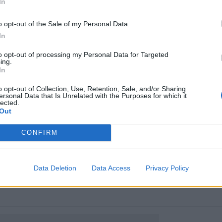
jo didžiausią savo
Anatolijus Klemencovas: gal jau
In
užtenka
o opt-out of the Sale of my Personal Data.
In
omiausi
to opt-out of processing my Personal Data for Targeted
ing.
In
Aiškiaregės pranašystė: numatė katastrofišką karo
pabaigą Ukrainoje
o opt-out of Collection, Use, Retention, Sale, and/or Sharing
ersonal Data that Is Unrelated with the Purposes for which it
lected.
Out
Mirė garsi lietuvių aktorė: „Jos vaidmenys išliks Lietuv
teatro istorijoje“
CONFIRM
„Fūristas“ į judrią sankryžą įlėkė „ant rankinio“: vilkiko
Data Deletion
Data Access
Privacy Policy
puspriekabės ratai pakilo į orą