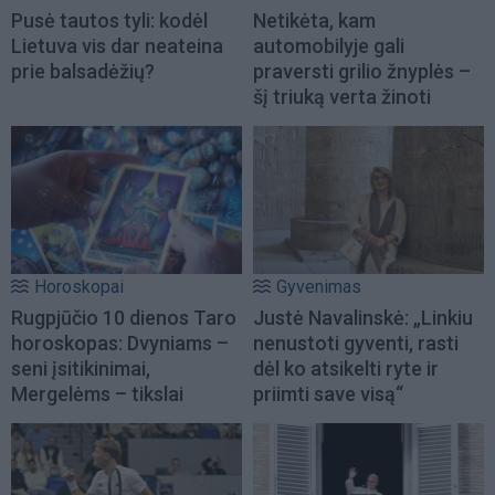
Pusė tautos tyli: kodėl
Netikėta, kam
Lietuva vis dar neateina
automobilyje gali
prie balsadėžių?
praversti grilio žnyplės –
šį triuką verta žinoti
Horoskopai
Gyvenimas
Rugpjūčio 10 dienos Taro
Justė Navalinskė: „Linkiu
horoskopas: Dvyniams –
nenustoti gyventi, rasti
seni įsitikinimai,
dėl ko atsikelti ryte ir
Mergelėms – tikslai
priimti save visą“