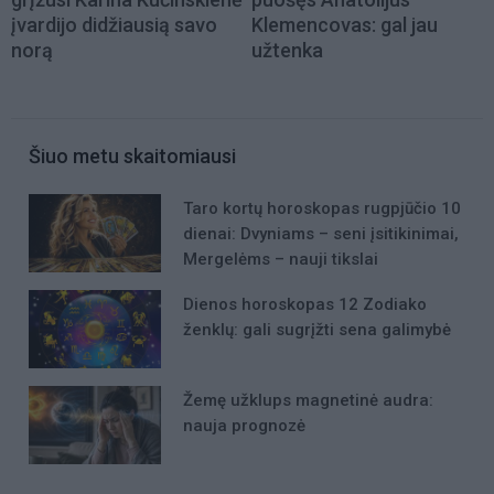
įvardijo didžiausią savo
Klemencovas: gal jau
norą
užtenka
Šiuo metu skaitomiausi
Taro kortų horoskopas rugpjūčio 10
dienai: Dvyniams – seni įsitikinimai,
Mergelėms – nauji tikslai
Dienos horoskopas 12 Zodiako
ženklų: gali sugrįžti sena galimybė
Žemę užklups magnetinė audra:
nauja prognozė