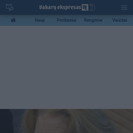
Pereiti
į
pagrindinį
Mobile
Nauji
Podkastai
Renginiai
Vaizdai
turinį
menu
bottom