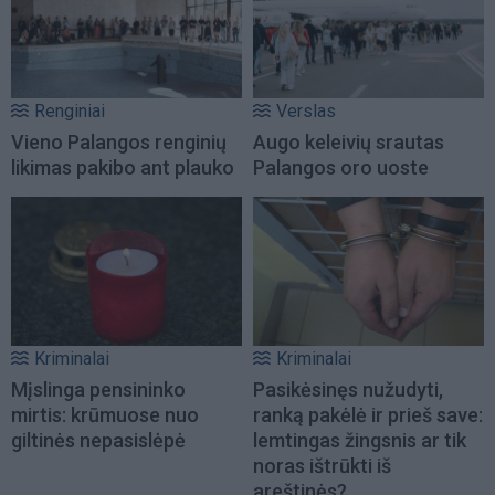
Renginiai
Verslas
Vieno Palangos renginių
Augo keleivių srautas
likimas pakibo ant plauko
Palangos oro uoste
Kriminalai
Kriminalai
Mįslinga pensininko
Pasikėsinęs nužudyti,
mirtis: krūmuose nuo
ranką pakėlė ir prieš save:
giltinės nepasislėpė
lemtingas žingsnis ar tik
noras ištrūkti iš
areštinės?