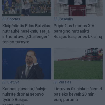
Sportas
Pasaulis
Klaipėdietis Edas Butvilas
Popiežius Leonas XIV
nutraukė nesėkmių seriją
paragino nutraukti
ir triumfavo „Challenger“
Rusijos karą prieš Ukrainą
teniso turnyre
Lietuva
Verslas
Kaunas: pavasarį šalyje
Lietuvos ūkininkus šiemet
nukritę dronai nebuvo
pasieks beveik 20 mln.
tyčinė Rusijos
eurų parama
provokacija