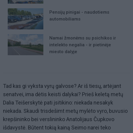
Pensijų pinigai - naudotiems
automobiliams
Namai žmonėms su psichikos ir
intelekto negalia - ir pietinėje
miesto dalyje
Tad kas gi vyksta vyrų galvose? Ar iš tiesų, artėjant
senatvei, ima dėtis keisti dalykai? Prieš keletą metų
Dalia Teišerskytė pati įsitikino: niekada nesakyk
niekada. Skaudi trisdešimt metų mylėto vyro, buvusio
krepšininko bei verslininko Anatolijaus Čupkovo
išdavystė. Būtent tokią kainą Seimo narei teko