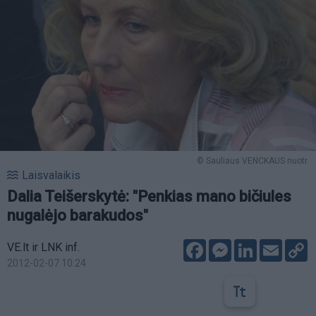
© Sauliaus VENCKAUS nuotr.
Laisvalaikis
Dalia Teišerskytė: "Penkias mano bičiules
nugalėjo barakudos"
Facebook
Messenger
LinkedIn
Email
C
VE.lt ir LNK inf.
L
2012-02-07 10:24