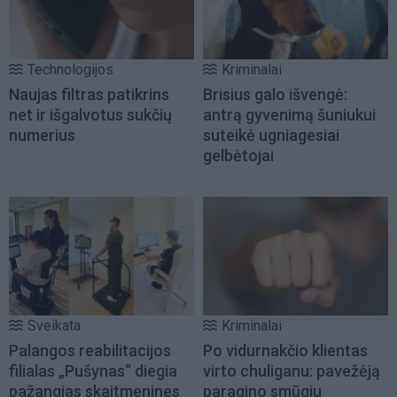
Technologijos
Kriminalai
Naujas filtras patikrins
Brisius galo išvengė:
net ir išgalvotus sukčių
antrą gyvenimą šuniukui
numerius
suteikė ugniagesiai
gelbėtojai
Sveikata
Kriminalai
Palangos reabilitacijos
Po vidurnakčio klientas
filialas „Pušynas“ diegia
virto chuliganu: pavežėją
pažangias skaitmenines
paragino smūgiu