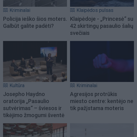
Kriminalai
Klaipėdos pulsas
Policija ieško šios moters.
Klaipėdoje - „Princesė“ su
Galbūt galite padėti?
42 skirtingų pasaulio šalių
svečiais
Kultūra
Kriminalai
Josepho Haydno
Agresijos protrūkis
oratorija „Pasaulio
miesto centre: kentėjo ne
sutvėrimas“ – šviesos ir
tik pažįstama moteris
tikėjimo žmogumi šventė