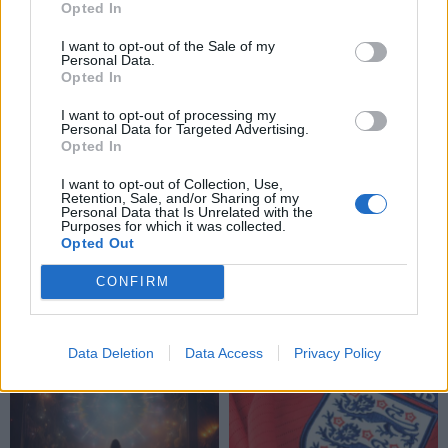
Opted In
seksis labiausiai: itin gera
metas: astrologai žada
pirmoji dienos pusė
naujas galimybes ir
I want to opt-out of the Sale of my
Personal Data.
sėkmę
Opted In
I want to opt-out of processing my
Personal Data for Targeted Advertising.
Opted In
I want to opt-out of Collection, Use,
Retention, Sale, and/or Sharing of my
Personal Data that Is Unrelated with the
Purposes for which it was collected.
Laisvalaikis
Laisvalaikis
Opted Out
Rugpjūčio 10-ąją vardo
Aurelija Urbonienė apie
CONFIRM
dieną švenčia
keliones, kurios prasideda
ten, kur baigiasi turistiniai
maršrutai
(2)
Data Deletion
Data Access
Privacy Policy