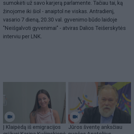
sumokėti už savo karjerą parlamente. Tačiau tai, ką
žinojome iki šiol - anaiptol ne viskas. Antradienį,
vasario 7 dieną, 20.30 val. gyvenimo būdo laidoje
"Neišgalvoti gyvenimai" - atviras Dalios Teišerskytės
interviu per LNK.
Į Klaipėdą iš emigracijos
Jūros šventę anksčiau
grįžusi Karina Kučinskienė
puošęs Anatolijus