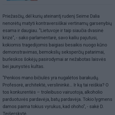
Priežasčių, dėl kurių ateinantį rudenį Seime Dalia
nenorėtų matyti kontraversiškai vertinamų garsenybių
esama ir daugiau. "Lietuvoje ir taip siaučia dvasinė
krizė", - sako parlamentarė, savo kailiu pajutusi,
kokiomis tragedijomis baigiasi besaikis nuogo kūno
demonstravimas, bemokslių seksperčių patarimai,
burleskos šokėjų pasirodymai ar nežabotas laisvės
bei jaunystės kultas.
"Penkios mano bičiulės yra nugalėtos barakudų.
Profesorė, architektė, verslininkė... Ir ką tai reiškia? O
tos konkurentės – troleibuso vairuotoja, alkoholio
parduotuvės pardavėja, batų pardavėja. Tokio lygmens
damos paima tokius vyrukus, kad ohoho", - sakė D.
Teišerskytė.