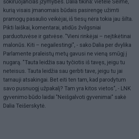
šokiruojančias įžymybes. Dalia tikina: vietelė Seime,
kurią visais įmanomais būdais pasirengę užimti
pramogų pasaulio veikėjai, iš tiesų nėra tokia jau šilta.
Pikti laiškai, komentarai, atidūs žvilgsniai
parduotuvėse ir gatvėse. "Vieni rinkėjai – neįtikėtinai
malonūs. Kiti – negailestingi", - sako Dalia per dvylika
Parlamente praleistų metų gavusi ne vieną smūgį į
nugarą. "Tauta leidžia sau tyčiotis iš tavęs, jeigu tu
neteisus. Tauta leidžia sau gerbti tave, jeigu tu jai
tarnauji atsakingai. Bet eiti ten tam, kad parodytum
savo pusnuogį užpakalį? Tam yra kitos vietos", - LNK
gyvenimo būdo laidai "Neišgalvoti gyvenimai" sakė
Dalia Teišerskytė.