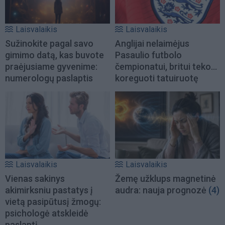
Laisvalaikis
Laisvalaikis
Sužinokite pagal savo
Anglijai nelaimėjus
gimimo datą, kas buvote
Pasaulio futbolo
praėjusiame gyvenime:
čempionatui, britui teko...
numerologų paslaptis
koreguoti tatuiruotę
Laisvalaikis
Laisvalaikis
Vienas sakinys
Žemę užklups magnetinė
akimirksniu pastatys į
audra: nauja prognozė
(4)
vietą pasipūtusį žmogų:
psichologė atskleidė
paslaptį