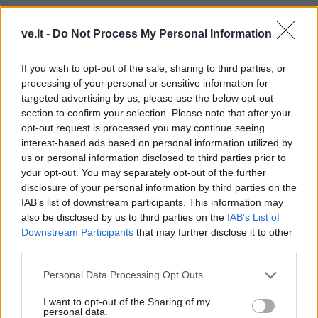
ve.lt -
Do Not Process My Personal Information
If you wish to opt-out of the sale, sharing to third parties, or
processing of your personal or sensitive information for
targeted advertising by us, please use the below opt-out
section to confirm your selection. Please note that after your
opt-out request is processed you may continue seeing
interest-based ads based on personal information utilized by
TAIP PAT SKAITYKITE
us or personal information disclosed to third parties prior to
your opt-out. You may separately opt-out of the further
disclosure of your personal information by third parties on the
IAB’s list of downstream participants. This information may
also be disclosed by us to third parties on the
IAB’s List of
Downstream Participants
that may further disclose it to other
third parties.
Personal Data Processing Opt Outs
Laisvalaikis
Laisvalaikis
Trys Zodiako ženklai,
Šiais mėnesiais
I want to opt-out of the Sharing of my
personal data.
kuriems rugpjūčio 10-ąją
gimusiems – ypatingas