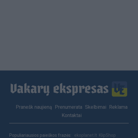
Load
More
Footer
Pranešk naujieną
Prenumerata
Skelbimai
Reklama
menu
Kontaktai
Populiariausios paieškos frazės:
ekoplanet.lt
KlipShop