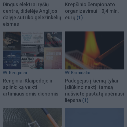
Dingus elektrai ryšių
Krepšinio čempionato
centre, didelėje Anglijos
organizavimui - 0,4 mln.
dalyje sutriko geležinkelių
eurų
(1)
eismas
Renginiai
Kriminalai
Renginiai Klaipėdoje ir
Padegėjas į kiemą tyliai
aplink: ką veikti
įsliūkino naktį: tamsą
artimiausiomis dienomis
nušvietė pastatą apėmusi
liepsna
(1)