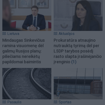
Lietuva
Aktualijos
Mindaugas Sinkevičius
Prokuratūra atnaujino
ramina visuomenę dėl
nutrauktą tyrimą dėl per
galimų Rusijos planų:
LSDP tarybos posėdį
piliečiams nereikėtų
rasto slapta įrašinėjančio
papildomai baimintis
įrenginio
(1)
Pasaulis
Sportas