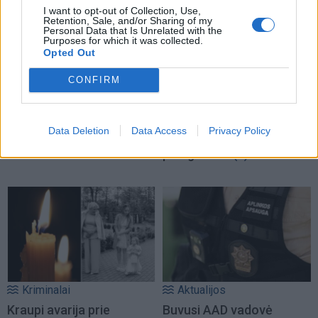
I want to opt-out of Collection, Use,
Retention, Sale, and/or Sharing of my
Personal Data that Is Unrelated with the
Purposes for which it was collected.
Podkastai
Kriminalai
Opted Out
Į Klaipėdą iš emigracijos
Keistas smurtinis
CONFIRM
grįžusi Karina
incidentas miesto centre:
Kučinskienė įvardijo
sutramdytą agresyvų
didžiausią savo norą
(3)
mušeiką baro lankytojai
Data Deletion
Data Access
Privacy Policy
surišo elektros
prailgintuvu
(2)
Kriminalai
Aktualijos
Kraupi avarija prie
Buvusi AAD vadovė