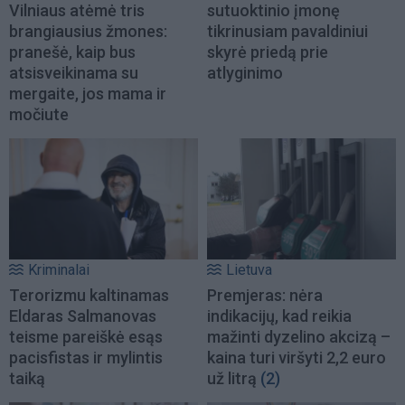
Vilniaus atėmė tris
sutuoktinio įmonę
brangiausius žmones:
tikrinusiam pavaldiniui
pranešė, kaip bus
skyrė priedą prie
atsisveikinama su
atlyginimo
mergaite, jos mama ir
močiute
Kriminalai
Lietuva
Terorizmu kaltinamas
Premjeras: nėra
Eldaras Salmanovas
indikacijų, kad reikia
teisme pareiškė esąs
mažinti dyzelino akcizą –
pacisfistas ir mylintis
kaina turi viršyti 2,2 euro
taiką
už litrą
(2)