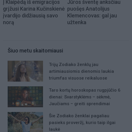
Į Klaipėdą iš emigracijos
Jūros šventę anksčiau
grįžusi Karina Kučinskienė
puošęs Anatolijus
įvardijo didžiausią savo
Klemencovas: gal jau
norą
užtenka
Šiuo metu skaitomiausi
Trijų Zodiako ženklų jau
artimiausiomis dienomis laukia
triumfas visuose reikaluose
Taro kortų horoskopas rugpjūčio 6
dienai: Svarstyklėms – sėkmė,
Jaučiams – greiti sprendimai
Šie Zodiako ženklai pagaliau
pasieks proveržį, kurio taip ilgai
laukė