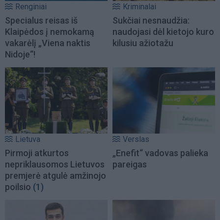
Renginiai
Kriminalai
Specialus reisas iš
Sukčiai nesnaudžia:
Klaipėdos į nemokamą
naudojasi dėl kietojo kuro
vakarėlį „Viena naktis
kilusiu ažiotažu
Nidoje“!
Lietuva
Verslas
Pirmoji atkurtos
„Enefit“ vadovas palieka
nepriklausomos Lietuvos
pareigas
premjerė atgulė amžinojo
poilsio
(1)