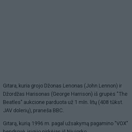
Gitara, kuria grojo Džonas Lenonas (John Lennon) ir
Džordžas Harisonas (George Harrison) iš grupės "The
Beatles" aukcione parduota už 1 mln. litų (408 tūkst.
JAV dolerių), praneša BBC.
Gitarą, kurią 1996 m. pagal užsakymą pagamino "VOX"
bendrovė, įsigijo pirkėjas iš Niujorko.