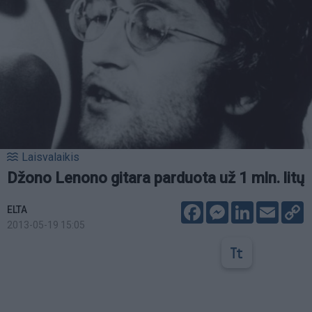
Laisvalaikis
Džono Lenono gitara parduota už 1 mln. litų
Facebook
Messenger
LinkedIn
Email
C
ELTA
L
2013-05-19 15:05