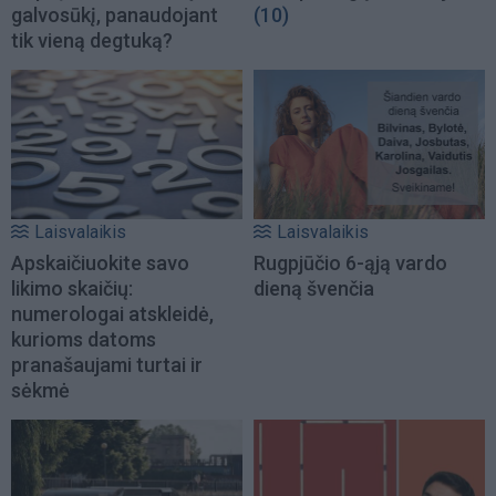
galvosūkį, panaudojant
(10)
tik vieną degtuką?
Laisvalaikis
Laisvalaikis
Apskaičiuokite savo
Rugpjūčio 6-ąją vardo
likimo skaičių:
dieną švenčia
numerologai atskleidė,
kurioms datoms
pranašaujami turtai ir
sėkmė