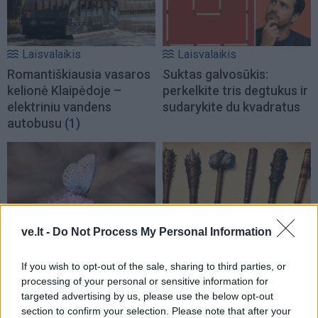
Laisvalaikis
Laisvalaikis
Romantiškiausia vasaros
Suktas galvosūkis:
kelionė Klaipėdoje –
perkelkite tris degtukus ir
elektriniu vandens
sudarykite du kvadratus
autobusu
(1)
ve.lt -
Do Not Process My Personal Information
Laisvalaikis
Laisvalaikis
Rugpjūčio 5-osios liaudies
Ar jus lengva išvesti iš
If you wish to opt-out of the sale, sharing to third parties, or
išmintis: ko mūsų senoliai
pusiausvyros? Lazdos
processing of your personal or sensitive information for
targeted advertising by us, please use the below opt-out
vengdavo ir kokius orus
pasirinkimas atskleis
section to confirm your selection. Please note that after your
pranašavo gamta
tikrąjį jūsų būdą