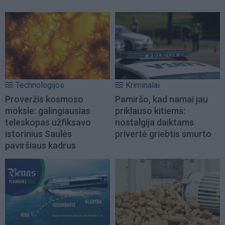
Technologijos
Kriminalai
Proveržis kosmoso
Pamiršo, kad namai jau
moksle: galingiausias
priklauso kitiems:
teleskopas užfiksavo
nostalgija daiktams
istorinius Saulės
privertė griebtis smurto
paviršiaus kadrus