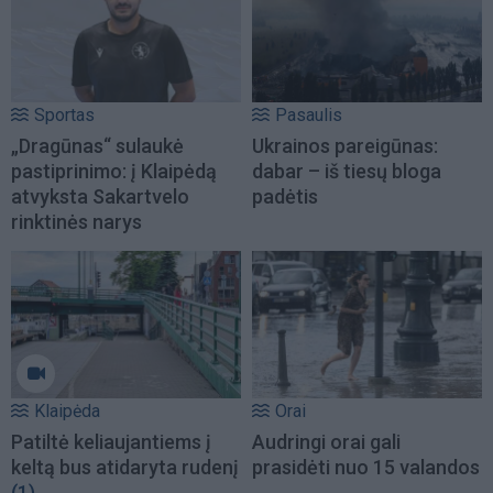
Sportas
Pasaulis
„Dragūnas“ sulaukė
Ukrainos pareigūnas:
pastiprinimo: į Klaipėdą
dabar – iš tiesų bloga
atvyksta Sakartvelo
padėtis
rinktinės narys
Klaipėda
Orai
Patiltė keliaujantiems į
Audringi orai gali
keltą bus atidaryta rudenį
prasidėti nuo 15 valandos
(1)