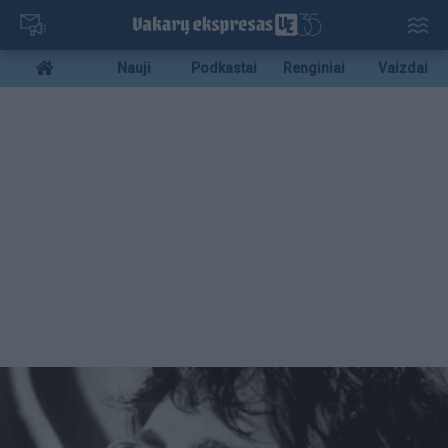
Pereiti
į
pagrindinį
Mobile
Nauji
Podkastai
Renginiai
Vaizdai
turinį
menu
bottom