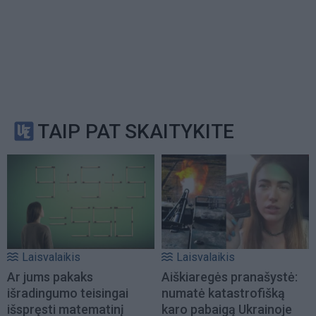
TAIP PAT SKAITYKITE
Laisvalaikis
Laisvalaikis
Ar jums pakaks
Aiškiaregės pranašystė:
išradingumo teisingai
numatė katastrofišką
išspręsti matematinį
karo pabaigą Ukrainoje