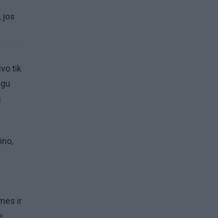
 jos
o tik
rgu
ą
ino,
mes ir
ę