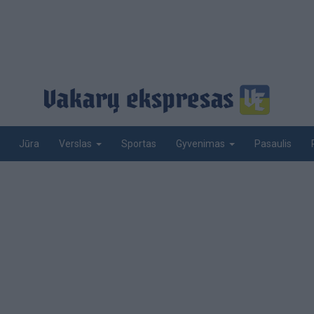
Jūra
Sportas
Pasaulis
Verslas
Gyvenimas