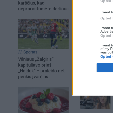
Opted 
karščius, kad
neprarastumėte derliaus
I want t
Opted 
I want 
Advertis
Opted 
I want t
of my P
Sportas
was col
Opted 
Vilniaus „Žalgiris“
kapituliavo prieš
„Hajduk“ – praleido net
penkis įvarčius
Šiuo metu skait