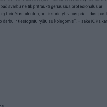
pač svarbu ne tik pritraukti geriausius profesionalus ar
lą turinčius talentus, bet ir sudaryti visas prielaidas jaust
darbu ir tiesioginiu ryšiu su kolegomis“, – sakė K. Kaikar
me