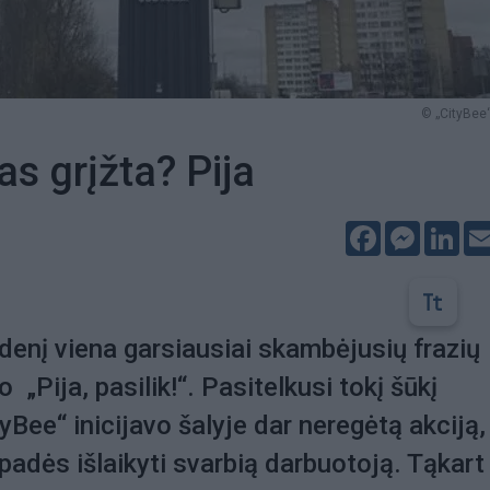
© „CityBee“
as grįžta? Pija
Facebook
Messeng
Lin
enį viena garsiausiai skambėjusių frazių
 „Pija, pasilik!“. Pasitelkusi tokį šūkį
yBee“ inicijavo šalyje dar neregėtą akciją,
, padės išlaikyti svarbią darbuotoją. Tąkart