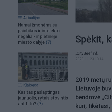
Aktualijos
Namai žmonėms su
psichikos ir intelekto
Spėkit, k
negalia - ir pietinėje
miesto dalyje
(7)
„CityBee“ inf.
2020-11-23 10:14
2019 metų rud
Klaipėda
Lietuvoje buvo
Kas tas paslaptingas
bendrovė „Cit
jaunuolis, rytais stovintis
ant tilto?
(7)
kuri, tikėtasi