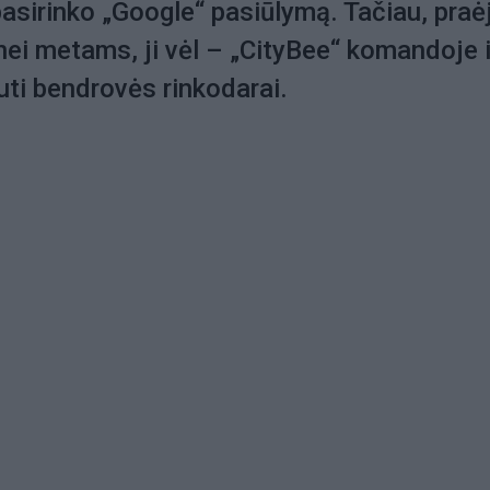
 pasirinko „Google“ pasiūlymą. Tačiau, praė
nei metams, ji vėl – „CityBee“ komandoje i
ti bendrovės rinkodarai.