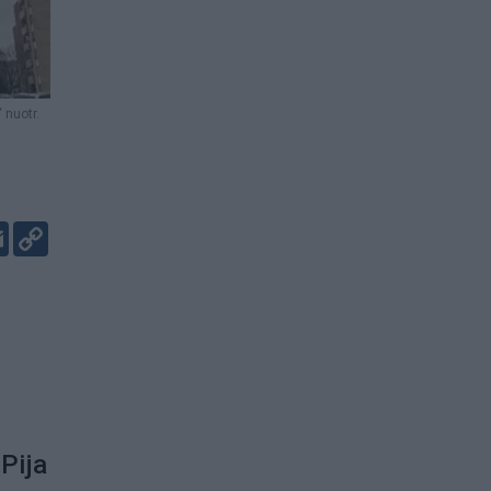
 nuotr.
er
kedIn
Email
Copy
Link
 Pija