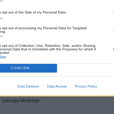
In
o opt-out of the Sale of my Personal Data.
In
to opt-out of processing my Personal Data for Targeted
ing.
In
o opt-out of Collection, Use, Retention, Sale, and/or Sharing
ersonal Data that Is Unrelated with the Purposes for which it
lected.
Out
CONFIRM
omiausi
Data Deletion
Data Access
Privacy Policy
Aiškiaregės pranašystė: numatė katastrofišką karo
pabaigą Ukrainoje