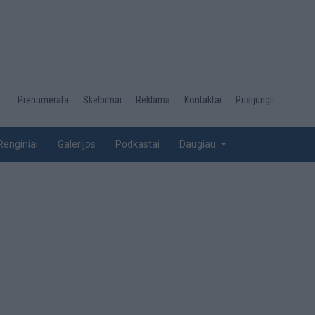
Desktop
Prenumerata
Skelbimai
Reklama
Kontaktai
Prisijungti
menu
top
Renginiai
Galerijos
Podkastai
Daugiau