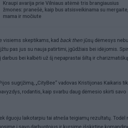
Kraupi avarija prie Vilniaus atėmė tris brangiausius
žmones: pranešė, kaip bus atsisveikinama su mergaite,
mama ir močiute
te visiems skeptikams, kad
back then
jūsų dėmesys nebuv
rįžtu pas jus su nauja patirtimi, įgūdžiais bei idėjomis. Spi
 į darbus bei kalbėti už šį nepaprastai šiltą ir charizmatišk
s sugrįžimą, „CityBee“ vadovas Kristijonas Kaikaris tik
 pavyzdys, rodantis, kaip svarbu daug dėmesio skirti savo
ek ilguoju laikotarpiu tai atneša teigiamų rezultatų. Todėl 
uosime į savo darbuotojus ir kursime išskirtinę komandin