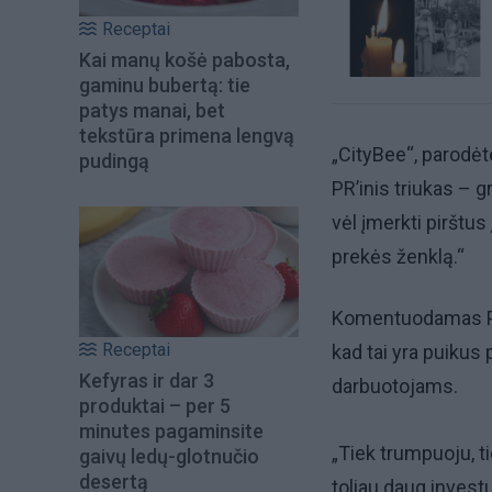
Receptai
Kai manų košė pabosta,
gaminu bubertą: tie
patys manai, bet
tekstūra primena lengvą
„CityBee“, parodė
pudingą
PR’inis triukas – g
vėl įmerkti pirštus
prekės ženklą.“
Komentuodamas Pijo
Receptai
kad tai yra puikus
Kefyras ir dar 3
darbuotojams.
produktai – per 5
minutes pagaminsite
„Tiek trumpuoju, ti
gaivų ledų-glotnučio
desertą
toliau daug invest