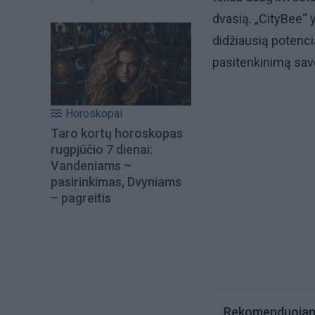
dvasią. „CityBee“ y
didžiausią potencia
pasitenkinimą savo 
Horoskopai
Taro kortų horoskopas
rugpjūčio 7 dienai:
Vandeniams –
pasirinkimas, Dvyniams
– pagreitis
Rekomenduoja