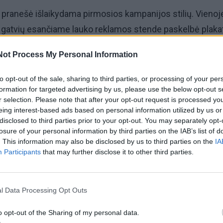
“ pranešė išlaikydama pirmosios kampanijos stilių. Vienoj
s gatvių esančiame lauko reklamos stende paskelbė plaka
as grįžta? Pija.“ Tokią žinutę taip pat gavo visi „CityBee“
Not Process My Personal Information
askelbta ir bendrovės socialiniuose tinkluose.
to opt-out of the sale, sharing to third parties, or processing of your per
yBee“ socialinėje žiniasklaidoje pranešė ir pati Pija. Žinutėj
formation for targeted advertising by us, please use the below opt-out s
r selection. Please note that after your opt-out request is processed y
galėjo pagalvoti, kad sulauksime romantiškos laimingos
eing interest-based ads based on personal information utilized by us or
lės tarp darbdavio ir darbuotojo istorijoje. Po daugiau ne
disclosed to third parties prior to your opt-out. You may separately opt-
losure of your personal information by third parties on the IAB’s list of
iau grįžti į „CityBee“ ir stoju prie įmonės marketingo vair
. This information may also be disclosed by us to third parties on the
IA
Participants
that may further disclose it to other third parties.
dimas buvo teisingas ir vienas geriausių dalykų, kurie g
tapau dar stipresnė specialistė, prisidėjau prie projektų, k
l Data Processing Opt Outs
juosi, pamilau talentingus žmones, su kuriais teko dirbti.
 laiką palaikiau šiltą ir artimą ryšį, buvau jų fanė
No.
1.
o opt-out of the Sharing of my personal data.